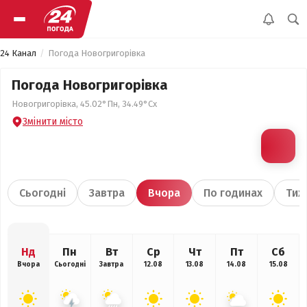
24 Канал
Погода Новогригорівка
Погода Новогригорівка
Новогригорівка, 45.02°Пн, 34.49°Сх
Змінити місто
Сьогодні
Завтра
Вчора
По годинах
Тиж
Нд
Пн
Вт
Ср
Чт
Пт
Сб
Вчора
Сьогодні
Завтра
12.08
13.08
14.08
15.08