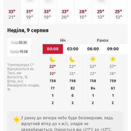
33°
31°
33°
33°
28°
25°
25°
21°
19°
19°
20°
15°
13°
13°
Неділя, 9 серпня
Ніч
Ранок
Схід:
05:35
00:00
03:00
06:00
09:00
1
Захід:
19:58
Температура С°
22°
22°
22°
27°
Відчувається як
Тиск, мм
22°
22°
22°
28°
Вологість, %
758
758
758
759
Вітер, м/с
Ймовірність опадів,
77
82
84
61
%
1
0
1
1
2
2
2
2
З ранку до вечора небо буде безхмарним, ледь
відчутний вітер до 4 м/с, опадів не
передбачається. Очікується від +21°C до +33°C.