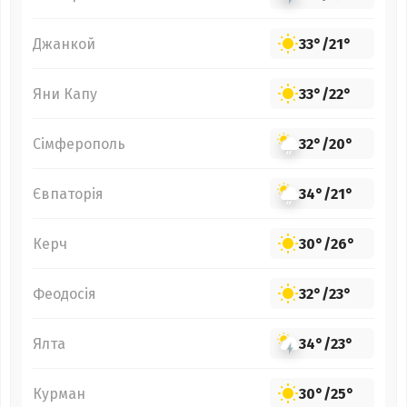
Джанкой
33°
/
21°
Яни Капу
33°
/
22°
Сімферополь
32°
/
20°
Євпаторія
34°
/
21°
Керч
30°
/
26°
Феодосія
32°
/
23°
Ялта
34°
/
23°
Курман
30°
/
25°