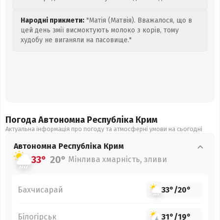
Народні прикмети:
"Матія (Матвія). Вважалося, що в
цей день змії висмоктують молоко з корів, тому
худобу не виганяли на пасовище."
Погода Автономна Республіка Крим
Актуальна інформація про погоду та атмосферні умови на сьогодні
Автономна Республіка Крим
33°
20°
Мінлива хмарність, зливи
Бахчисарай
33°
/
20°
Білогірськ
31°
/
19°