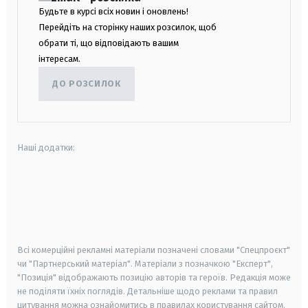
Будьте в курсі всіх новин і оновлень!
Перейдіть на сторінку наших розсилок, щоб
обрати ті, що відповідають вашим
інтересам.
ДО РОЗСИЛОК
Наші додатки:
android
apple
smart tv
samsung smart tv
Всі комерційні рекламні матеріали позначені словами "Спецпроєкт"
чи "Партнерський матеріал". Матеріали з позначкою "Експерт",
"Позиція" відображають позицію авторів та героїв. Редакція може
не поділяти їхніх поглядів. Детальніше щодо реклами та правил
цитування можна ознайомитись в правилах користування сайтом.