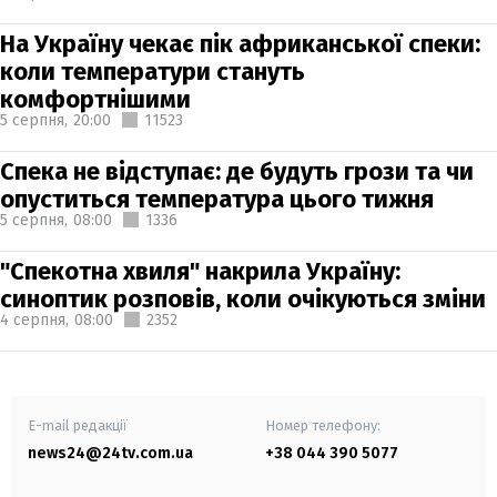
На Україну чекає пік африканської спеки:
коли температури стануть
комфортнішими
5 серпня,
20:00
11523
Спека не відступає: де будуть грози та чи
опуститься температура цього тижня
5 серпня,
08:00
1336
"Спекотна хвиля" накрила Україну:
синоптик розповів, коли очікуються зміни
4 серпня,
08:00
2352
E-mail редакції
Номер телефону:
news24@24tv.com.ua
+38 044 390 5077