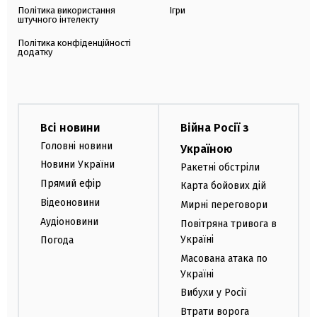
Політика використання
Ігри
штучного інтелекту
Політика конфіденційності
додатку
Всі новини
Війна Росії з
Головні новини
Україною
Новини України
Ракетні обстріли
Прямий ефір
Карта бойових дій
Відеоновини
Мирні переговори
Аудіоновини
Повітряна тривога в
Україні
Погода
Масована атака по
Україні
Вибухи у Росії
Втрати ворога