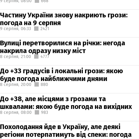
9 серпня,
08:00
668
Частину України знову накриють грози:
погода на 9 серпня
9 серпня,
06:33
2421
Вулиці перетворилися на річки: негода
накрила одразу низку міст
8 серпня,
21:00
4777
До +33 градусів і локальні грози: якою
буде погода найближчими днями
8 серпня,
20:00
880
До +38, але місцями з грозами та
шквалами: якою буде погода на вихідних
8 серпня,
08:00
983
Похолодання йде в Україну, але деякі
регіони потерпатимуть від спеки: погода