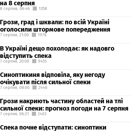
на 8 серпня
8 серпня,
06:46
1358
Грози, град і шквали: по всій Україні
оголосили штормове попередження
7 серпня,
21:00
1978
В Україні дещо похолодає: як надовго
відступить спека
7 серпня,
20:00
9455
Синоптикиня відповіла, яку негоду
очікувати після сильної спеки
7 серпня,
08:00
2446
Грози накриють частину областей на тлі
сильної спеки: прогноз погоди на 7 серпня
7 серпня,
06:21
2403
Спека почне відступати: синоптики