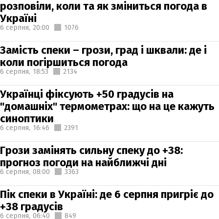
розповіли, коли та як зміниться погода в
Україні
6 серпня,
20:00
1076
Замість спеки – грози, град і шквали: де і
коли погіршиться погода
6 серпня,
18:53
2134
Українці фіксують +50 градусів на
"домашніх" термометрах: що на це кажуть
синоптики
6 серпня,
16:46
2391
Грози замінять сильну спеку до +38:
прогноз погоди на найближчі дні
6 серпня,
08:00
3363
Пік спеки в Україні: де 6 серпня пригріє до
+38 градусів
6 серпня,
06:40
849