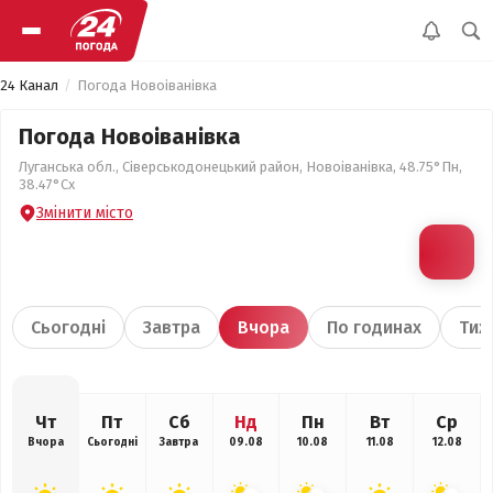
24 Канал
Погода Новоіванівка
Погода Новоіванівка
Луганська обл., Сіверськодонецький район, Новоіванівка, 48.75°Пн,
38.47°Сх
Змінити місто
Сьогодні
Завтра
Вчора
По годинах
Тиж
Чт
Пт
Сб
Нд
Пн
Вт
Ср
Вчора
Сьогодні
Завтра
09.08
10.08
11.08
12.08