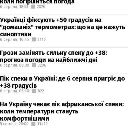
коли погіршиться погода
6 серпня,
18:53
2026
Українці фіксують +50 градусів на
"домашніх" термометрах: що на це кажуть
синоптики
6 серпня,
16:46
2110
Грози замінять сильну спеку до +38:
прогноз погоди на найближчі дні
6 серпня,
08:00
3296
Пік спеки в Україні: де 6 серпня пригріє до
+38 градусів
6 серпня,
06:40
822
На Україну чекає пік африканської спеки:
коли температури стануть
комфортнішими
5 серпня,
20:00
11419