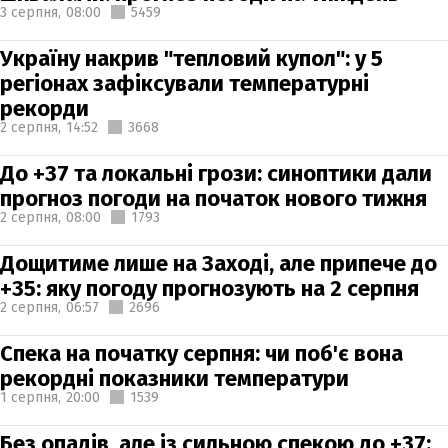
3 серпня,
08:00
5459
Україну накрив "тепловий купол": у 5
регіонах зафіксували температурні
рекорди
2 серпня,
14:52
3668
До +37 та локальні грози: синоптики дали
прогноз погоди на початок нового тижня
2 серпня,
08:00
1793
Дощитиме лише на Заході, але припече до
+35: яку погоду прогнозують на 2 серпня
2 серпня,
06:57
2696
Спека на початку серпня: чи поб'є вона
рекордні показники температури
1 серпня,
20:00
1539
Без опадів, але із сильною спекою до +37: