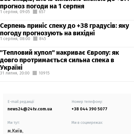
прогноз погоди на 1 серпня
1 серпня,
09:05
657
Серпень приніс спеку до +38 градусів: яку
погоду прогнозують на вихідні
1 серпня,
08:00
845
"Тепловий купол" накриває Європу: як
довго протримається сильна спека в
Україні
31 липня,
20:00
10915
E-mail редакції
Номер телефону:
news24@24tv.com.ua
+38 044 390 5077
Ми тут:
Ми в соцмережах:
м.Київ
,