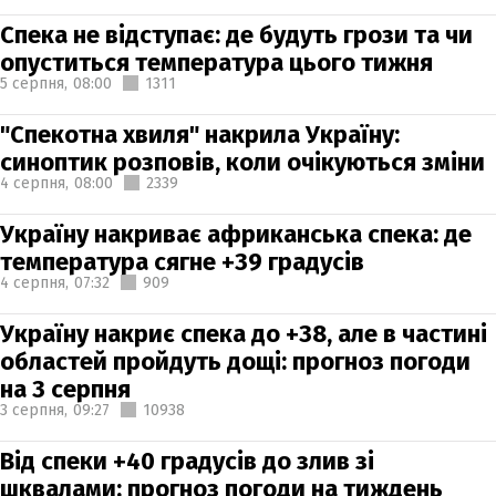
Спека не відступає: де будуть грози та чи
опуститься температура цього тижня
5 серпня,
08:00
1311
"Спекотна хвиля" накрила Україну:
синоптик розповів, коли очікуються зміни
4 серпня,
08:00
2339
Україну накриває африканська спека: де
температура сягне +39 градусів
4 серпня,
07:32
909
Україну накриє спека до +38, але в частині
областей пройдуть дощі: прогноз погоди
на 3 серпня
3 серпня,
09:27
10938
Від спеки +40 градусів до злив зі
шквалами: прогноз погоди на тиждень