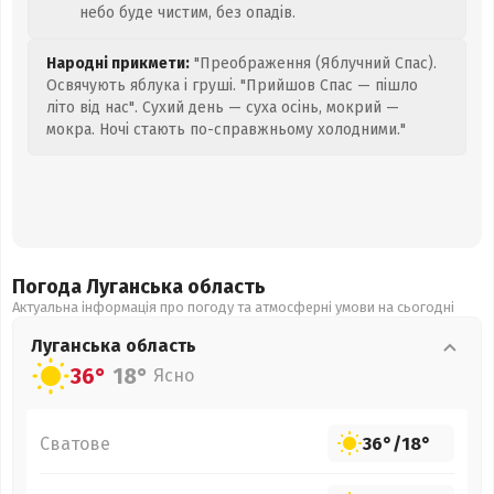
небо буде чистим, без опадів.
Народні прикмети:
"Преображення (Яблучний Спас).
Освячують яблука і груші. "Прийшов Спас — пішло
літо від нас". Сухий день — суха осінь, мокрий —
мокра. Ночі стають по-справжньому холодними."
Погода Луганська
область
Актуальна інформація про погоду та атмосферні умови на сьогодні
Луганська
область
36°
18°
Ясно
Сватове
36°
/
18°