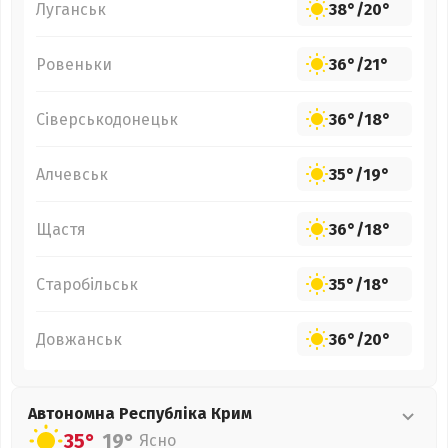
Луганськ
38°
/
20°
Ровеньки
36°
/
21°
Сіверськодонецьк
36°
/
18°
Алчевськ
35°
/
19°
Щастя
36°
/
18°
Старобільськ
35°
/
18°
Довжанськ
36°
/
20°
Автономна Республіка Крим
35°
19°
Ясно