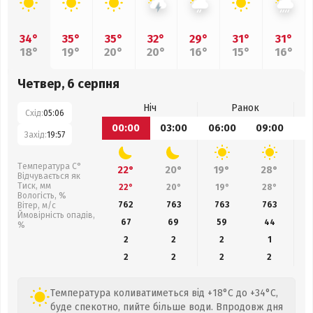
34°
35°
35°
32°
29°
31°
31°
18°
19°
20°
20°
16°
15°
16°
Четвер, 6 серпня
Ніч
Ранок
Схід:
05:06
00:00
03:00
06:00
09:00
1
Захід:
19:57
Температура С°
22°
20°
19°
28°
Відчувається як
Тиск, мм
22°
20°
19°
28°
Вологість, %
762
763
763
763
Вітер, м/с
Ймовірність опадів,
67
69
59
44
%
2
2
2
1
2
2
2
2
Температура коливатиметься від +18°C до +34°C,
буде спекотно, пийте більше води. Впродовж дня