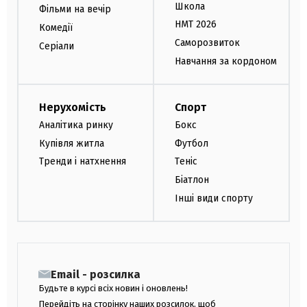
Школа
Фільми на вечір
НМТ 2026
Комедії
Саморозвиток
Серіали
Навчання за кордоном
Нерухомість
Спорт
Аналітика ринку
Бокс
Купівля житла
Футбол
Тренди і натхнення
Теніс
Біатлон
Інші види спорту
Email - розсилка
Будьте в курсі всіх новин і оновлень!
Перейдіть на сторінку наших розсилок, щоб