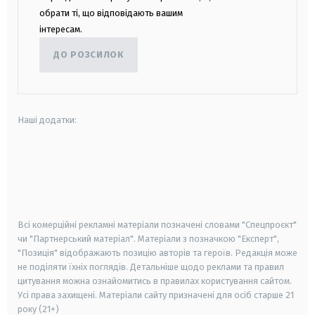
обрати ті, що відповідають вашим
інтересам.
ДО РОЗСИЛОК
Наші додатки:
android
apple
smart tv
samsung smart tv
Всі комерційні рекламні матеріали позначені словами "Спецпроєкт"
чи "Партнерський матеріал". Матеріали з позначкою "Експерт",
"Позиція" відображають позицію авторів та героїв. Редакція може
не поділяти їхніх поглядів. Детальніше щодо реклами та правил
цитування можна ознайомитись в правилах користування сайтом.
Усі права захищені.
Матеріали сайту призначені для осіб старше
21
року (21+)