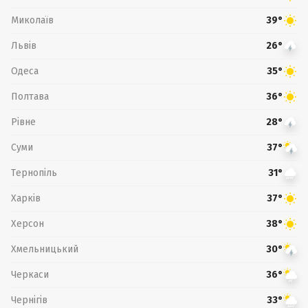
Миколаїв
39°
Львів
26°
Одеса
35°
Полтава
36°
Рівне
28°
Суми
37°
Тернопіль
31°
Харків
37°
Херсон
38°
Хмельницький
30°
Черкаси
36°
Чернігів
33°