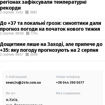
регіонах зафіксували температурні
рекорди
2 серпня,
14:52
3681
До +37 та локальні грози: синоптики дали
прогноз погоди на початок нового тижня
2 серпня,
08:00
1794
Дощитиме лише на Заході, але припече до
+35: яку погоду прогнозують на 2 серпня
2 серпня,
06:57
2698
E-mail редакції
Номер телефону:
news24@24tv.com.ua
+38 044 390 5077
Ми тут:
Ми в соцмережах:
м.Київ
,