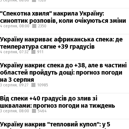
5 серпня,
08:00
1320
"Спекотна хвиля" накрила Україну:
синоптик розповів, коли очікуються зміни
4 серпня,
08:00
2350
Україну накриває африканська спека: де
температура сягне +39 градусів
4 серпня,
07:32
911
Україну накриє спека до +38, але в частині
областей пройдуть дощі: прогноз погоди
на 3 серпня
3 серпня,
09:27
10985
Від спеки +40 градусів до злив зі
шквалами: прогноз погоди на тиждень
3 серпня,
08:00
5464
Україну накрив "тепловий купол": у 5