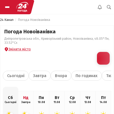
24 Канал
Погода Новоіванівка
Погода Новоіванівка
Дніпропетровська обл., Криворізький район, Новоіванівка, 48.05°Пн,
33.52°Сх
Змінити місто
Сьогодні
Завтра
Вчора
По годинах
Тиж
Сб
Нд
Пн
Вт
Ср
Чт
Пт
Сьогодні
Завтра
10.08
11.08
12.08
13.08
14.08