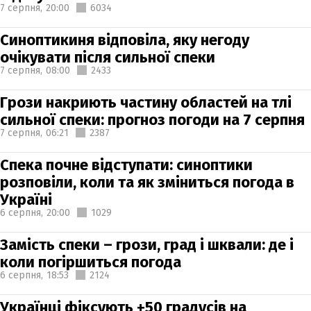
7 серпня,
20:00
6034
Синоптикиня відповіла, яку негоду
очікувати після сильної спеки
7 серпня,
08:00
2433
Грози накриють частину областей на тлі
сильної спеки: прогноз погоди на 7 серпня
7 серпня,
06:21
2387
Спека почне відступати: синоптики
розповіли, коли та як зміниться погода в
Україні
6 серпня,
20:00
1029
Замість спеки – грози, град і шквали: де і
коли погіршиться погода
6 серпня,
18:53
2124
Українці фіксують +50 градусів на