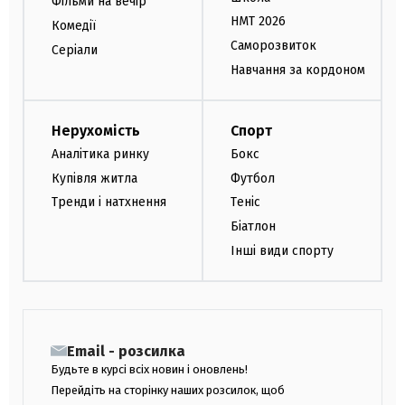
Фільми на вечір
НМТ 2026
Комедії
Саморозвиток
Серіали
Навчання за кордоном
Нерухомість
Спорт
Аналітика ринку
Бокс
Купівля житла
Футбол
Тренди і натхнення
Теніс
Біатлон
Інші види спорту
Email - розсилка
Будьте в курсі всіх новин і оновлень!
Перейдіть на сторінку наших розсилок, щоб