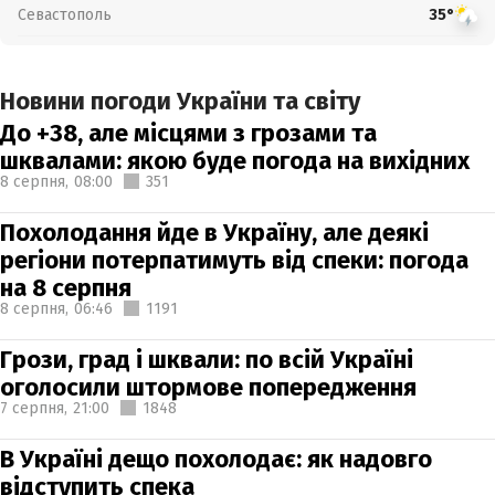
Севастополь
35°
Новини погоди України та світу
До +38, але місцями з грозами та
шквалами: якою буде погода на вихідних
8 серпня,
08:00
351
Похолодання йде в Україну, але деякі
регіони потерпатимуть від спеки: погода
на 8 серпня
8 серпня,
06:46
1191
Грози, град і шквали: по всій Україні
оголосили штормове попередження
7 серпня,
21:00
1848
В Україні дещо похолодає: як надовго
відступить спека