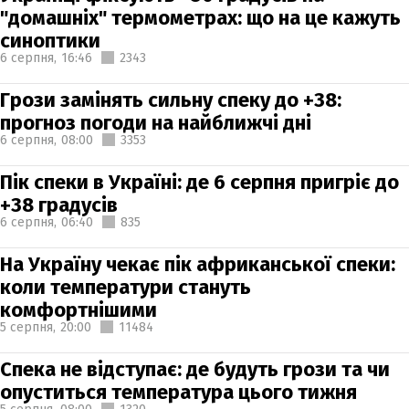
"домашніх" термометрах: що на це кажуть
синоптики
6 серпня,
16:46
2343
Грози замінять сильну спеку до +38:
прогноз погоди на найближчі дні
6 серпня,
08:00
3353
Пік спеки в Україні: де 6 серпня пригріє до
+38 градусів
6 серпня,
06:40
835
На Україну чекає пік африканської спеки:
коли температури стануть
комфортнішими
5 серпня,
20:00
11484
Спека не відступає: де будуть грози та чи
опуститься температура цього тижня