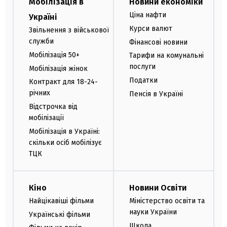
Мобілізація в
Новини економіки
Ціна нафти
Україні
Курси валют
Звільнення з військової
служби
Фінансові новини
Мобілізація 50+
Тарифи на комунальні
послуги
Мобілізація жінок
Податки
Контракт для 18-24-
річних
Пенсія в Україні
Відстрочка від
мобілізації
Мобілізація в Україні:
скільки осіб мобілізує
ТЦК
Кіно
Новини Освіти
Найцікавіші фільми
Міністерство освіти та
науки України
Українські фільми
Школа