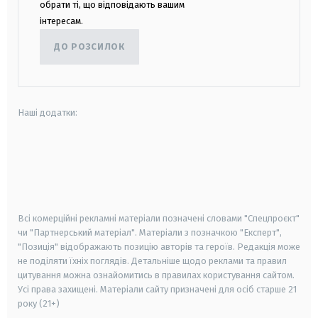
обрати ті, що відповідають вашим
інтересам.
ДО РОЗСИЛОК
Наші додатки:
android
apple
smart tv
samsung smart tv
Всі комерційні рекламні матеріали позначені словами "Спецпроєкт"
чи "Партнерський матеріал". Матеріали з позначкою "Експерт",
"Позиція" відображають позицію авторів та героїв. Редакція може
не поділяти їхніх поглядів. Детальніше щодо реклами та правил
цитування можна ознайомитись в правилах користування сайтом.
Усі права захищені.
Матеріали сайту призначені для осіб старше
21
року (21+)