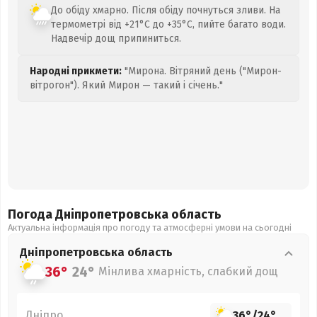
До обіду хмарно. Після обіду почнуться зливи. На
термометрі від +21°C до +35°C, пийте багато води.
Надвечір дощ припиниться.
Народні прикмети:
"Мирона. Вітряний день ("Мирон-
вітрогон"). Який Мирон — такий і січень."
Погода Дніпропетровська
область
Актуальна інформація про погоду та атмосферні умови на сьогодні
Дніпропетровська
область
36°
24°
Мінлива хмарність, слабкий дощ
Дніпро
36°
/
24°