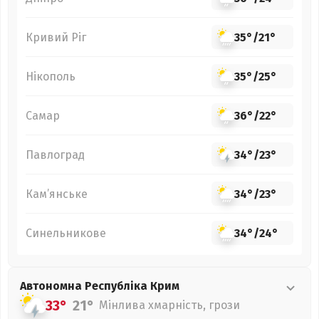
Кривий Ріг
35°
/
21°
Нікополь
35°
/
25°
Самар
36°
/
22°
Павлоград
34°
/
23°
Кам’янське
34°
/
23°
Синельникове
34°
/
24°
Автономна Республіка Крим
33°
21°
Мінлива хмарність, грози