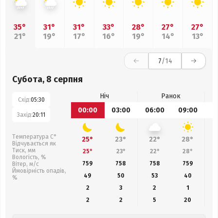
35°
31°
31°
33°
28°
27°
27°
21°
19°
17°
16°
19°
14°
13°
7
/14
Субота, 8 серпня
Ніч
Ранок
Схід:
05:30
00:00
03:00
06:00
09:00
1
Захід:
20:11
Температура С°
25°
23°
22°
28°
Відчувається як
Тиск, мм
25°
23°
22°
28°
Вологість, %
759
758
758
759
Вітер, м/с
Ймовірність опадів,
49
50
53
40
%
2
3
2
1
2
2
5
20