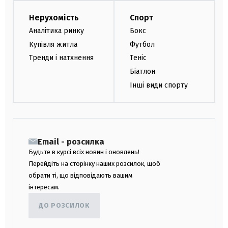
Нерухомість
Спорт
Аналітика ринку
Бокс
Купівля житла
Футбол
Тренди і натхнення
Теніс
Біатлон
Інші види спорту
Email - розсилка
Будьте в курсі всіх новин і оновлень!
Перейдіть на сторінку наших розсилок, щоб
обрати ті, що відповідають вашим
інтересам.
ДО РОЗСИЛОК