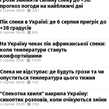
прогноз погоди на найближчі дні
6 серпня,
08:00
3357
Пік спеки в Україні: де 6 серпня пригріє до
+38 градусів
6 серпня,
06:40
836
На Україну чекає пік африканської спеки:
коли температури стануть
комфортнішими
5 серпня,
20:00
11499
Спека не відступає: де будуть грози та чи
опуститься температура цього тижня
5 серпня,
08:00
1322
"Спекотна хвиля" накрила Україну:
синоптик розповів, коли очікуються зміни
4 серпня,
08:00
2350