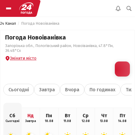
24 Канал
Погода Новоіванівка
Погода Новоіванівка
Запорізька обл., Пологівський район, Новоіванівка, 47.8°Пн,
36.48°Сх
Змінити місто
Сьогодні
Завтра
Вчора
По годинах
Тиж
Сб
Нд
Пн
Вт
Ср
Чт
Пт
Сьогодні
Завтра
10.08
11.08
12.08
13.08
14.08