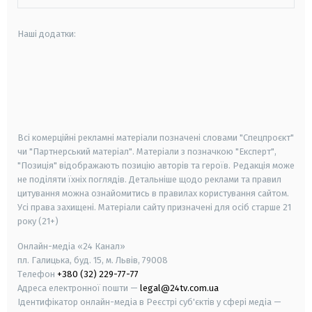
Наші додатки:
android
apple
smart tv
samsung smart tv
Всі комерційні рекламні матеріали позначені словами "Спецпроєкт"
чи "Партнерський матеріал". Матеріали з позначкою "Експерт",
"Позиція" відображають позицію авторів та героїв. Редакція може
не поділяти їхніх поглядів. Детальніше щодо реклами та правил
цитування можна ознайомитись в правилах користування сайтом.
Усі права захищені.
Матеріали сайту призначені для осіб старше
21
року (21+)
Онлайн-медіа «24 Канал»
пл. Галицька, буд. 15, м. Львів, 79008
Телефон
+380 (32) 229-77-77
Адреса електронної пошти —
legal@24tv.com.ua
Ідентифікатор онлайн-медіа в Реєстрі суб'єктів у сфері медіа —