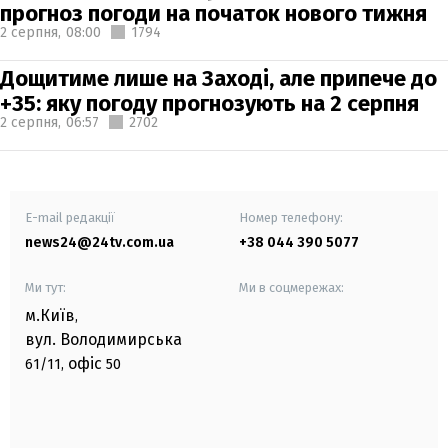
прогноз погоди на початок нового тижня
2 серпня,
08:00
1794
Дощитиме лише на Заході, але припече до
+35: яку погоду прогнозують на 2 серпня
2 серпня,
06:57
2702
E-mail редакції
Номер телефону:
news24@24tv.com.ua
+38 044 390 5077
Ми тут:
Ми в соцмережах:
м.Київ
,
вул. Володимирська
офіс
61/11,
50