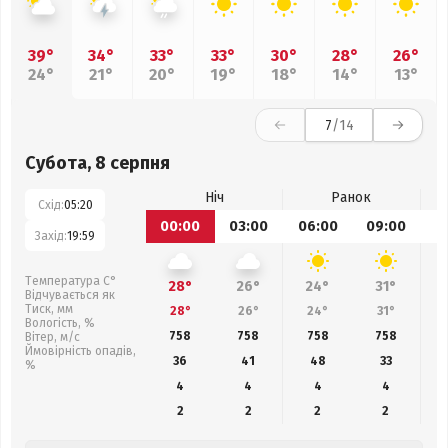
39°
34°
33°
33°
30°
28°
26°
24°
21°
20°
19°
18°
14°
13°
7
/14
Субота, 8 серпня
Ніч
Ранок
Схід:
05:20
00:00
03:00
06:00
09:00
1
Захід:
19:59
Температура С°
28°
26°
24°
31°
Відчувається як
Тиск, мм
28°
26°
24°
31°
Вологість, %
758
758
758
758
Вітер, м/с
Ймовірність опадів,
36
41
48
33
%
4
4
4
4
2
2
2
2