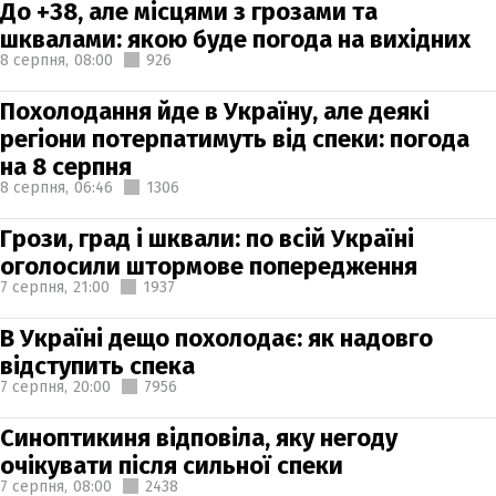
До +38, але місцями з грозами та
шквалами: якою буде погода на вихідних
8 серпня,
08:00
926
Похолодання йде в Україну, але деякі
регіони потерпатимуть від спеки: погода
на 8 серпня
8 серпня,
06:46
1306
Грози, град і шквали: по всій Україні
оголосили штормове попередження
7 серпня,
21:00
1937
В Україні дещо похолодає: як надовго
відступить спека
7 серпня,
20:00
7956
Синоптикиня відповіла, яку негоду
очікувати після сильної спеки
7 серпня,
08:00
2438