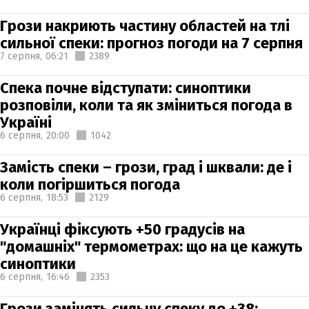
Грози накриють частину областей на тлі
сильної спеки: прогноз погоди на 7 серпня
7 серпня,
06:21
2389
Спека почне відступати: синоптики
розповіли, коли та як зміниться погода в
Україні
6 серпня,
20:00
1042
Замість спеки – грози, град і шквали: де і
коли погіршиться погода
6 серпня,
18:53
2129
Українці фіксують +50 градусів на
"домашніх" термометрах: що на це кажуть
синоптики
6 серпня,
16:46
2353
Грози замінять сильну спеку до +38: