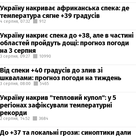
Україну накриває африканська спека: де
температура сягне +39 градусів
4 серпня,
07:32
912
Україну накриє спека до +38, але в частині
областей пройдуть дощі: прогноз погоди
на 3 серпня
3 серпня,
09:27
10990
Від спеки +40 градусів до злив зі
шквалами: прогноз погоди на тиждень
3 серпня,
08:00
5465
Україну накрив "тепловий купол": у 5
регіонах зафіксували температурні
рекорди
2 серпня,
14:52
3684
До +37 та локальні грози: синоптики дали