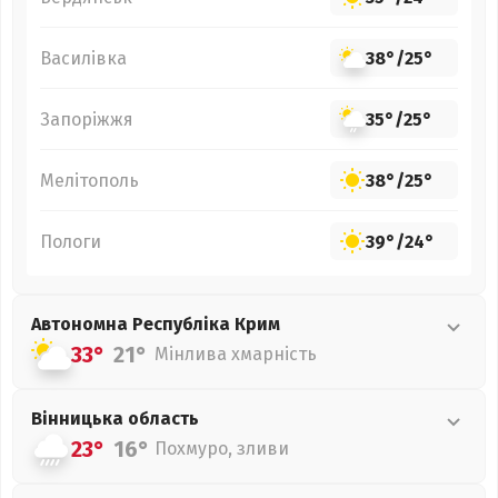
Василівка
38°
/
25°
Запоріжжя
35°
/
25°
Мелітополь
38°
/
25°
Пологи
39°
/
24°
Автономна Республіка Крим
33°
21°
Мінлива хмарність
Вінницька
область
23°
16°
Похмуро, зливи