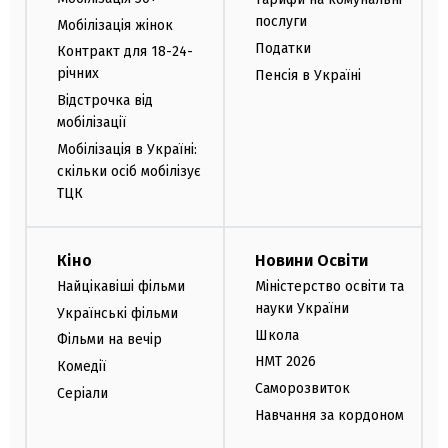
послуги
Мобілізація жінок
Податки
Контракт для 18-24-
річних
Пенсія в Україні
Відстрочка від
мобілізації
Мобілізація в Україні:
скільки осіб мобілізує
ТЦК
Кіно
Новини Освіти
Найцікавіші фільми
Міністерство освіти та
науки України
Українські фільми
Школа
Фільми на вечір
НМТ 2026
Комедії
Саморозвиток
Серіали
Навчання за кордоном