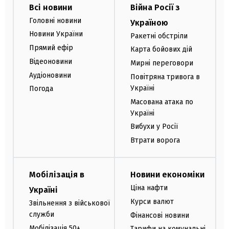
Всі новини
Війна Росії з
Головні новини
Україною
Новини України
Ракетні обстріли
Прямий ефір
Карта бойових дій
Відеоновини
Мирні переговори
Аудіоновини
Повітряна тривога в
Україні
Погода
Масована атака по
Україні
Вибухи у Росії
Втрати ворога
Мобілізація в
Новини економіки
Ціна нафти
Україні
Курси валют
Звільнення з військової
служби
Фінансові новини
Мобілізація 50+
Тарифи на комунальні