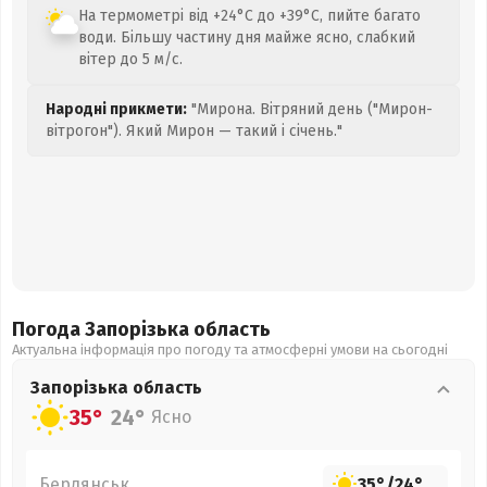
На термометрі від +24°C до +39°C, пийте багато
води. Більшу частину дня майже ясно, слабкий
вітер до 5 м/с.
Народні прикмети:
"Мирона. Вітряний день ("Мирон-
вітрогон"). Який Мирон — такий і січень."
Погода Запорізька
область
Актуальна інформація про погоду та атмосферні умови на сьогодні
Запорізька
область
35°
24°
Ясно
Бердянськ
35°
/
24°