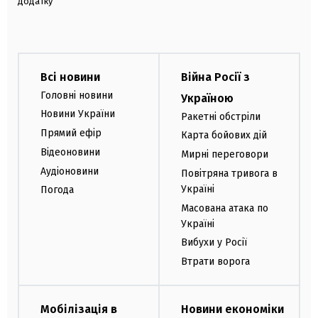
додатку
Всі новини
Війна Росії з
Головні новини
Україною
Новини України
Ракетні обстріли
Прямий ефір
Карта бойових дій
Відеоновини
Мирні переговори
Аудіоновини
Повітряна тривога в
Україні
Погода
Масована атака по
Україні
Вибухи у Росії
Втрати ворога
Мобілізація в
Новини економіки