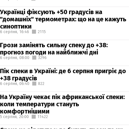
Українці фіксують +50 градусів на
"домашніх" термометрах: що на це кажуть
синоптики
6 серпня,
16:46
2115
Грози замінять сильну спеку до +38:
прогноз погоди на найближчі дні
6 серпня,
08:00
3296
Пік спеки в Україні: де 6 серпня пригріє до
+38 градусів
6 серпня,
06:40
822
На Україну чекає пік африканської спеки:
коли температури стануть
комфортнішими
5 серпня,
20:00
11422