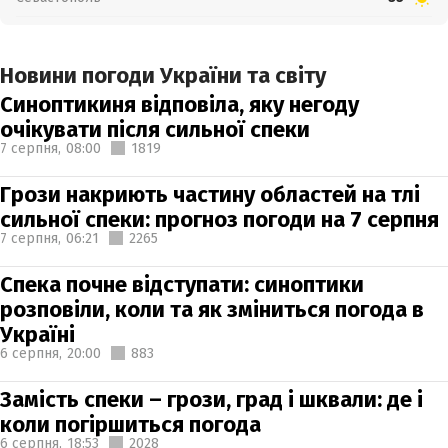
Новини погоди України та світу
Синоптикиня відповіла, яку негоду
очікувати після сильної спеки
7 серпня,
08:00
1819
Грози накриють частину областей на тлі
сильної спеки: прогноз погоди на 7 серпня
7 серпня,
06:21
2265
Спека почне відступати: синоптики
розповіли, коли та як зміниться погода в
Україні
6 серпня,
20:00
883
Замість спеки – грози, град і шквали: де і
коли погіршиться погода
6 серпня,
18:53
2028