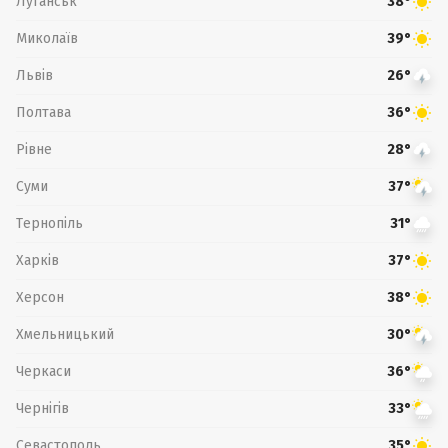
Луганськ
38°
Миколаїв
39°
Львів
26°
Полтава
36°
Рівне
28°
Суми
37°
Тернопіль
31°
Харків
37°
Херсон
38°
Хмельницький
30°
Черкаси
36°
Чернігів
33°
Севастополь
35°