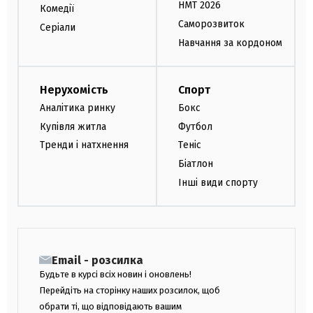
НМТ 2026
Комедії
Саморозвиток
Серіали
Навчання за кордоном
Нерухомість
Спорт
Аналітика ринку
Бокс
Купівля житла
Футбол
Тренди і натхнення
Теніс
Біатлон
Інші види спорту
Email - розсилка
Будьте в курсі всіх новин і оновлень!
Перейдіть на сторінку наших розсилок, щоб
обрати ті, що відповідають вашим