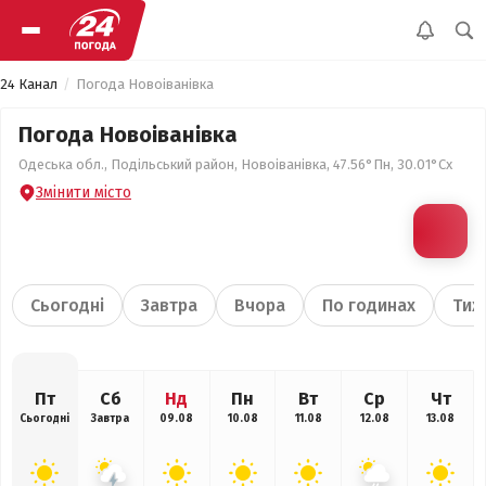
24 Канал
Погода Новоіванівка
Погода Новоіванівка
Одеська обл., Подільський район, Новоіванівка, 47.56°Пн, 30.01°Сх
Змінити місто
Сьогодні
Завтра
Вчора
По годинах
Тиж
Пт
Сб
Нд
Пн
Вт
Ср
Чт
Сьогодні
Завтра
09.08
10.08
11.08
12.08
13.08