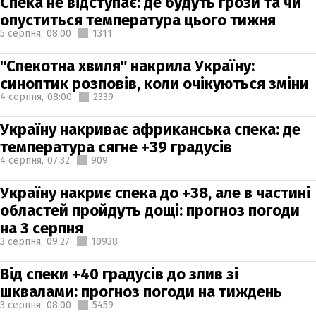
Спека не відступає: де будуть грози та чи
опуститься температура цього тижня
5 серпня,
08:00
1311
"Спекотна хвиля" накрила Україну:
синоптик розповів, коли очікуються зміни
4 серпня,
08:00
2339
Україну накриває африканська спека: де
температура сягне +39 градусів
4 серпня,
07:32
909
Україну накриє спека до +38, але в частині
областей пройдуть дощі: прогноз погоди
на 3 серпня
3 серпня,
09:27
10938
Від спеки +40 градусів до злив зі
шквалами: прогноз погоди на тиждень
3 серпня,
08:00
5459