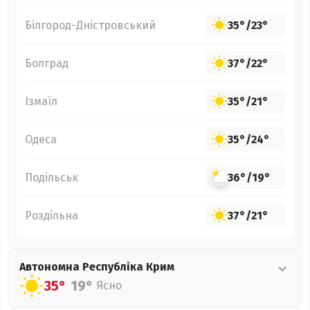
Білгород-Дністровський
35°
/
23°
Болград
37°
/
22°
Ізмаїл
35°
/
21°
Одеса
35°
/
24°
Подільськ
36°
/
19°
Роздільна
37°
/
21°
Автономна Республіка Крим
35°
19°
Ясно