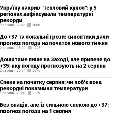
Україну накрив "тепловий купол": у 5
регіонах зафіксували температурні
рекорди
2 серпня,
14:52
3668
До +37 та локальні грози: синоптики дали
прогноз погоди на початок нового тижня
2 серпня,
08:00
1793
Дощитиме лише на Заході, але припече до
+35: яку погоду прогнозують на 2 серпня
2 серпня,
06:57
2696
Спека на початку серпня: чи поб'є вона
рекордні показники температури
1 серпня,
20:00
1539
Без опадів, але із сильною спекою до +37:
прогноз погоди на 1 серпня