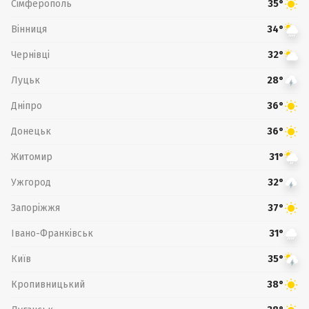
Сімферополь
35°
Вінниця
34°
Чернівці
32°
Луцьк
28°
Дніпро
36°
Донецьк
36°
Житомир
31°
Ужгород
32°
Запоріжжя
37°
Івано-Франківськ
31°
Київ
35°
Кропивницький
38°