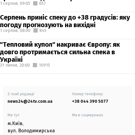
1 серпня,
09:05
657
Серпень приніс спеку до +38 градусів: яку
погоду прогнозують на вихідні
1 серпня,
08:00
845
"Тепловий купол" накриває Європу: як
довго протримається сильна спека в
Україні
31 липня,
20:00
10915
E-mail редакції
Номер телефону:
news24@24tv.com.ua
+38 044 390 5077
Ми тут:
Ми в соцмережах:
м.Київ
,
вул. Володимирська