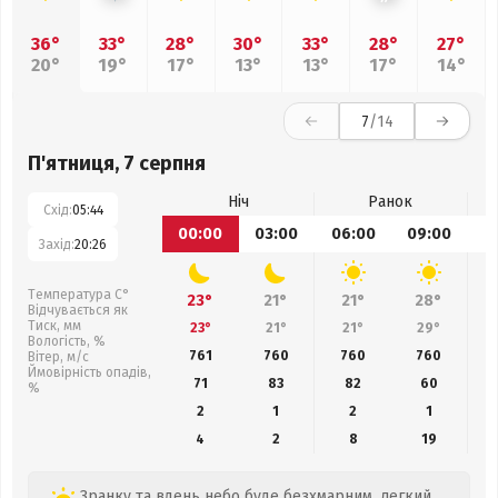
36°
33°
28°
30°
33°
28°
27°
20°
19°
17°
13°
13°
17°
14°
7
/14
П'ятниця, 7 серпня
Ніч
Ранок
Схід:
05:44
00:00
03:00
06:00
09:00
1
Захід:
20:26
Температура С°
23°
21°
21°
28°
Відчувається як
Тиск, мм
23°
21°
21°
29°
Вологість, %
761
760
760
760
Вітер, м/с
Ймовірність опадів,
71
83
82
60
%
2
1
2
1
4
2
8
19
Зранку та вдень небо буде безхмарним, легкий