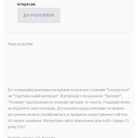
інтересам.
ДО РОЗСИЛОК
Наші додатки:
android
apple
smart tv
samsung smart tv
Всі комерційні рекламні матеріали позначені словами "Спецпроєкт"
чи "Партнерський матеріал". Матеріали з позначкою "Експерт",
"Позиція" відображають позицію авторів та героїв. Редакція може
не поділяти їхніх поглядів. Детальніше щодо реклами та правил
цитування можна ознайомитись в правилах користування сайтом.
Усі права захищені.
Матеріали сайту призначені для осіб старше
21
року (21+)
Онлайн-медіа «24 Канал»