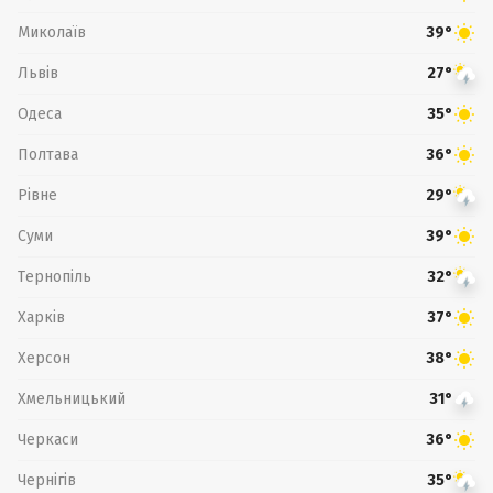
Миколаїв
39°
Львів
27°
Одеса
35°
Полтава
36°
Рівне
29°
Суми
39°
Тернопіль
32°
Харків
37°
Херсон
38°
Хмельницький
31°
Черкаси
36°
Чернігів
35°