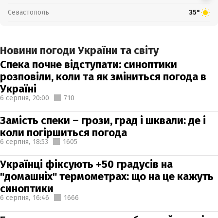
Севастополь
35°
Новини погоди України та світу
Спека почне відступати: синоптики
розповіли, коли та як зміниться погода в
Україні
6 серпня,
20:00
710
Замість спеки – грози, град і шквали: де і
коли погіршиться погода
6 серпня,
18:53
1605
Українці фіксують +50 градусів на
"домашніх" термометрах: що на це кажуть
синоптики
6 серпня,
16:46
1666