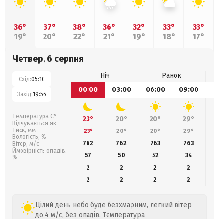
36°
37°
38°
36°
32°
33°
33°
19°
20°
22°
21°
19°
18°
17°
Четвер, 6 серпня
Ніч
Ранок
Схід:
05:10
00:00
03:00
06:00
09:00
1
Захід:
19:56
Температура С°
23°
20°
20°
29°
Відчувається як
Тиск, мм
23°
20°
20°
29°
Вологість, %
762
762
763
763
Вітер, м/с
Ймовірність опадів,
57
50
52
34
%
2
2
2
2
2
2
2
2
Цілий день небо буде безхмарним, легкий вітер
до 4 м/с, без опадів. Температура