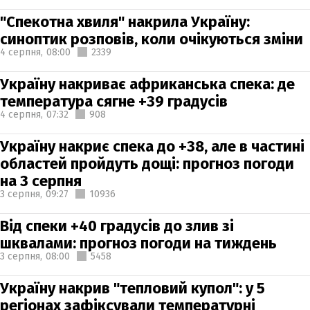
"Спекотна хвиля" накрила Україну:
синоптик розповів, коли очікуються зміни
4 серпня,
08:00
2339
Україну накриває африканська спека: де
температура сягне +39 градусів
4 серпня,
07:32
908
Україну накриє спека до +38, але в частині
областей пройдуть дощі: прогноз погоди
на 3 серпня
3 серпня,
09:27
10936
Від спеки +40 градусів до злив зі
шквалами: прогноз погоди на тиждень
3 серпня,
08:00
5458
Україну накрив "тепловий купол": у 5
регіонах зафіксували температурні