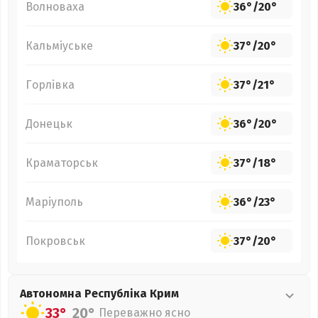
Волноваха
36°
/
20°
Кальміуське
37°
/
20°
Горлівка
37°
/
21°
Донецьк
36°
/
20°
Краматорськ
37°
/
18°
Маріуполь
36°
/
23°
Покровськ
37°
/
20°
Автономна Республіка Крим
33°
20°
Переважно ясно