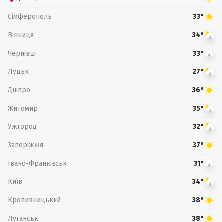
Сімферополь
33°
Вінниця
34°
Чернівці
33°
Луцьк
27°
Дніпро
36°
Житомир
35°
Ужгород
32°
Запоріжжя
37°
Івано-Франківськ
31°
Київ
34°
Кропивницький
38°
Луганськ
38°