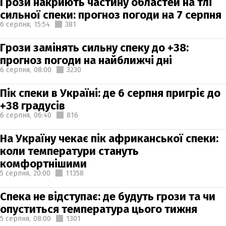
Грози накриють частину областей на тлі
сильної спеки: прогноз погоди на 7 серпня
6 серпня,
15:54
381
Грози замінять сильну спеку до +38:
прогноз погоди на найближчі дні
6 серпня,
08:00
3230
Пік спеки в Україні: де 6 серпня пригріє до
+38 градусів
6 серпня,
06:40
816
На Україну чекає пік африканської спеки:
коли температури стануть
комфортнішими
5 серпня,
20:00
11358
Спека не відступає: де будуть грози та чи
опуститься температура цього тижня
5 серпня,
08:00
1301