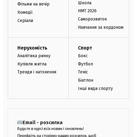
Школа
Фільми на вечір
НМТ 2026
Комедії
Саморозвиток
Серіали
Навчання за кордоном
Нерухомість
Спорт
Аналітика ринку
Бокс
Купівля житла
Футбол
Тренди і натхнення
Теніс
Біатлон
Інші види спорту
Email - розсилка
Будьте в курсі всіх новин і оновлень!
Перейдіть на сторінку наших розсилок, щоб