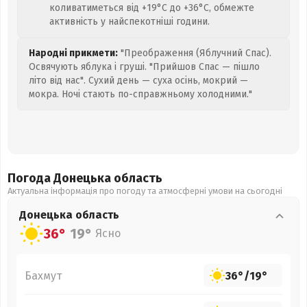
коливатиметься від +19°C до +36°C, обмежте
активність у найспекотніші години.
Народні прикмети:
"Преображення (Яблучний Спас).
Освячують яблука і груші. "Прийшов Спас — пішло
літо від нас". Сухий день — суха осінь, мокрий —
мокра. Ночі стають по-справжньому холодними."
Погода Донецька
область
Актуальна інформація про погоду та атмосферні умови на сьогодні
Донецька
область
36°
19°
Ясно
Бахмут
36°
/
19°