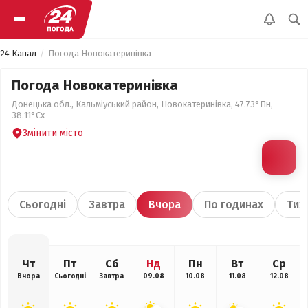
24 Канал
Погода Новокатеринівка
Погода Новокатеринівка
Донецька обл., Кальміуський район, Новокатеринівка, 47.73°Пн,
38.11°Сх
Змінити місто
Сьогодні
Завтра
Вчора
По годинах
Тиж
Чт
Пт
Сб
Нд
Пн
Вт
Ср
Вчора
Сьогодні
Завтра
09.08
10.08
11.08
12.08