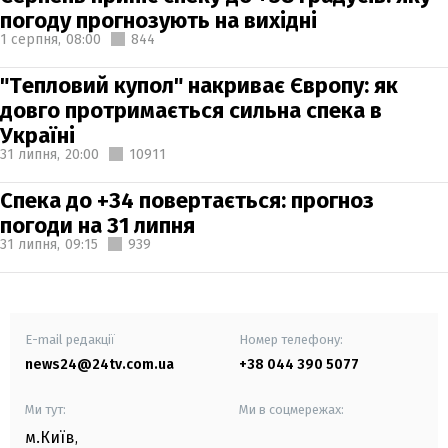
погоду прогнозують на вихідні
1 серпня,
08:00
844
"Тепловий купол" накриває Європу: як
довго протримається сильна спека в
Україні
31 липня,
20:00
10911
Спека до +34 повертається: прогноз
погоди на 31 липня
31 липня,
09:15
939
E-mail редакції
Номер телефону:
news24@24tv.com.ua
+38 044 390 5077
Ми тут:
Ми в соцмережах:
м.Київ
,