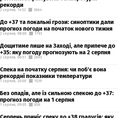
рекорди
2 серпня,
14:52
3664
До +37 та локальні грози: синоптики дали
прогноз погоди на початок нового тижня
2 серпня,
08:00
1793
Дощитиме лише на Заході, але припече до
+35: яку погоду прогнозують на 2 серпня
2 серпня,
06:57
2693
Спека на початку серпня: чи поб'є вона
рекордні показники температури
1 серпня,
20:00
1539
Без опадів, але із сильною спекою до +37:
прогноз погоди на 1 серпня
1 серпня,
09:05
656
Серпень приніс спеку до +38 градусів: яку