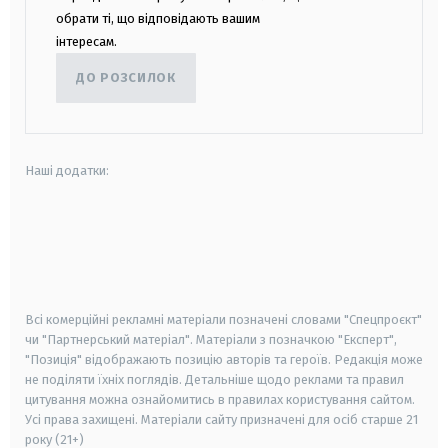
обрати ті, що відповідають вашим
інтересам.
ДО РОЗСИЛОК
Наші додатки:
android
apple
smart tv
samsung smart tv
Всі комерційні рекламні матеріали позначені словами "Спецпроєкт"
чи "Партнерський матеріал". Матеріали з позначкою "Експерт",
"Позиція" відображають позицію авторів та героїв. Редакція може
не поділяти їхніх поглядів. Детальніше щодо реклами та правил
цитування можна ознайомитись в правилах користування сайтом.
Усі права захищені.
Матеріали сайту призначені для осіб старше
21
року (21+)