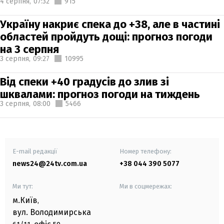
4 серпня,
07:32
915
Україну накриє спека до +38, але в частині
областей пройдуть дощі: прогноз погоди
на 3 серпня
3 серпня,
09:27
10995
Від спеки +40 градусів до злив зі
шквалами: прогноз погоди на тиждень
3 серпня,
08:00
5466
E-mail редакції
Номер телефону:
news24@24tv.com.ua
+38 044 390 5077
Ми тут:
Ми в соцмережах:
м.Київ
,
вул. Володимирська