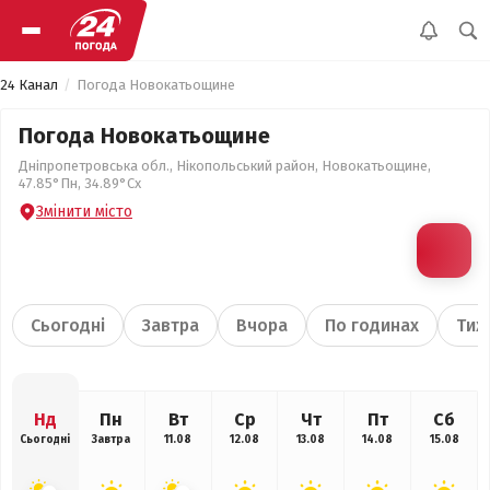
24 Канал
Погода Новокатьощине
Погода Новокатьощине
Дніпропетровська обл., Нікопольський район, Новокатьощине,
47.85°Пн, 34.89°Сх
Змінити місто
Сьогодні
Завтра
Вчора
По годинах
Тиж
Нд
Пн
Вт
Ср
Чт
Пт
Сб
Сьогодні
Завтра
11.08
12.08
13.08
14.08
15.08