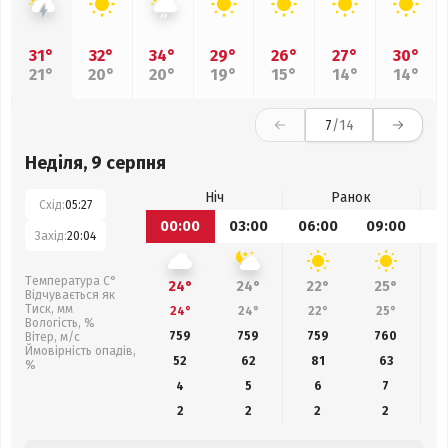
31°
32°
34°
29°
26°
27°
30°
21°
20°
20°
19°
15°
14°
14°
7
/14
Неділя, 9 серпня
Ніч
Ранок
Схід:
05:27
00:00
03:00
06:00
09:00
1
Захід:
20:04
Температура С°
24°
24°
22°
25°
Відчувається як
Тиск, мм
24°
24°
22°
25°
Вологість, %
759
759
759
760
Вітер, м/с
Ймовірність опадів,
52
62
81
63
%
4
5
6
7
2
2
2
2