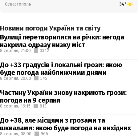
Севастополь
34°
Новини погоди України та світу
Вулиці перетворилися на річки: негода
накрила одразу низку міст
8 серпня,
21:00
3342
До +33 градусів і локальні грози: якою
буде погода найближчими днями
8 серпня,
20:00
545
Частину України знову накриють грози:
погода на 9 серпня
8 серпня,
19:15
813
До +38, але місцями з грозами та
шквалами: якою буде погода на вихідних
8 серпня,
08:00
966