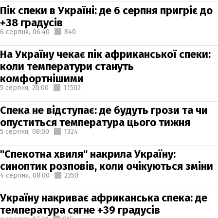
Пік спеки в Україні: де 6 серпня пригріє до
+38 градусів
6 серпня,
06:40
840
На Україну чекає пік африканської спеки:
коли температури стануть
комфортнішими
5 серпня,
20:00
11502
Спека не відступає: де будуть грози та чи
опуститься температура цього тижня
5 серпня,
08:00
1324
"Спекотна хвиля" накрила Україну:
синоптик розповів, коли очікуються зміни
4 серпня,
08:00
2350
Україну накриває африканська спека: де
температура сягне +39 градусів