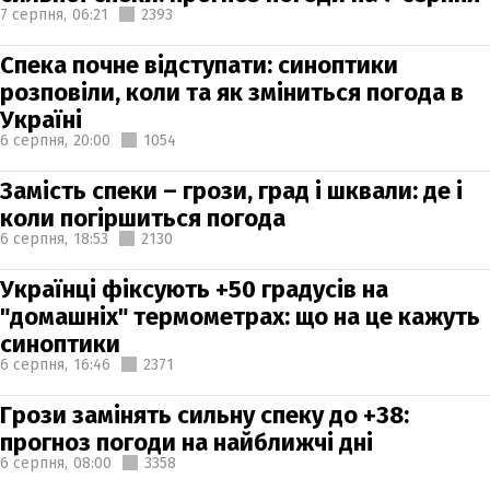
7 серпня,
06:21
2393
Спека почне відступати: синоптики
розповіли, коли та як зміниться погода в
Україні
6 серпня,
20:00
1054
Замість спеки – грози, град і шквали: де і
коли погіршиться погода
6 серпня,
18:53
2130
Українці фіксують +50 градусів на
"домашніх" термометрах: що на це кажуть
синоптики
6 серпня,
16:46
2371
Грози замінять сильну спеку до +38:
прогноз погоди на найближчі дні
6 серпня,
08:00
3358