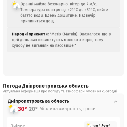
Вранці майже безхмарно, вітер до 7 м/с.
Температура повітря від +21°C до +31°C, пийте
багато води. Вдень дощитиме. Надвечір
припиниться дощ.
Народні прикмети:
"Матія (Матвія). Вважалося, що в
цей день змії висмоктують молоко з корів, тому
худобу не виганяли на пасовище."
Погода Дніпропетровська
область
Актуальна інформація про погоду та атмосферні умови на сьогодні
Дніпропетровська
область
30°
20°
Мінлива хмарність, грози
Дніпро
30°
/
20°