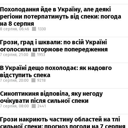
Похолодання йде в Україну, але деякі
регіони потерпатимуть від спеки: погода
на 8 серпня
8 серпня,
06:46
1330
Грози, град і шквали: по всій Україні
оголосили штормове попередження
7 серпня,
21:00
1953
В Україні дещо похолодає: як надовго
відступить спека
7 серпня,
20:00
9218
Синоптикиня відповіла, яку негоду
очікувати після сильної спеки
7 серпня,
08:00
2441
Грози накриють частину областей на тлі
сильної спеки: прогноз погоди на 7 серпня