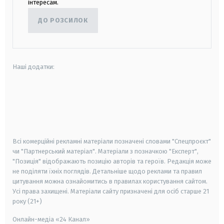
інтересам.
ДО РОЗСИЛОК
Наші додатки:
android
apple
smart tv
samsung smart tv
Всі комерційні рекламні матеріали позначені словами "Спецпроєкт"
чи "Партнерський матеріал". Матеріали з позначкою "Експерт",
"Позиція" відображають позицію авторів та героїв. Редакція може
не поділяти їхніх поглядів. Детальніше щодо реклами та правил
цитування можна ознайомитись в правилах користування сайтом.
Усі права захищені.
Матеріали сайту призначені для осіб старше
21
року (21+)
Онлайн-медіа «24 Канал»