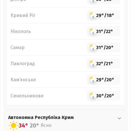
Кривий Ріг
29°
/
18°
Нікополь
31°
/
22°
Самар
31°
/
20°
Павлоград
32°
/
21°
Кам’янське
29°
/
20°
Синельникове
30°
/
20°
Автономна Республіка Крим
34°
20°
Ясно