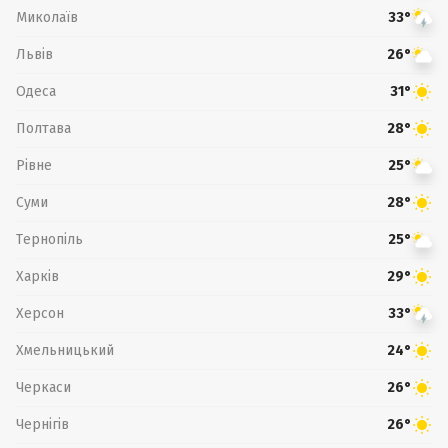
Миколаїв
33°
Львів
26°
Одеса
31°
Полтава
28°
Рівне
25°
Суми
28°
Тернопіль
25°
Харків
29°
Херсон
33°
Хмельницький
24°
Черкаси
26°
Чернігів
26°