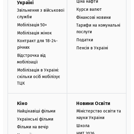
Ціна нафти
Україні
Курси валют
Звільнення з військової
служби
Фінансові новини
Мобілізація 50+
Тарифи на комунальні
послуги
Мобілізація жінок
Податки
Контракт для 18-24-
річних
Пенсія в Україні
Відстрочка від
мобілізації
Мобілізація в Україні:
скільки осіб мобілізує
ТЦК
Кіно
Новини Освіти
Найцікавіші фільми
Міністерство освіти та
науки України
Українські фільми
Школа
Фільми на вечір
НМТ 2026