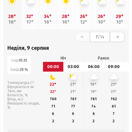
28°
32°
34°
28°
26°
26°
29°
18°
17°
16°
16°
12°
10°
13°
7
/14
Неділя, 9 серпня
Ніч
Ранок
Схід:
05:35
00:00
03:00
06:00
09:00
1
Захід:
20:14
Температура С°
22°
21°
19°
21°
Відчувається як
Тиск, мм
22°
21°
19°
21°
Вологість, %
760
761
761
762
Вітер, м/с
Ймовірність опадів,
71
77
74
61
%
6
6
6
7
2
2
2
2