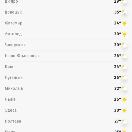
Дніпро
29°
Донецьк
35°
Житомир
24°
Ужгород
30°
Запоріжжя
30°
Івано-Франківськ
26°
Київ
24°
Луганськ
36°
Миколаїв
32°
Львів
26°
Одеса
30°
Полтава
27°