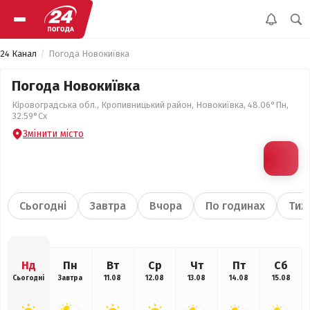
24 Канал
Погода Новокиївка
Погода Новокиївка
Кіровоградська обл., Кропивницький район, Новокиївка, 48.06°Пн,
32.59°Сх
Змінити місто
Сьогодні
Завтра
Вчора
По годинах
Тиж
Нд
Пн
Вт
Ср
Чт
Пт
Сб
Сьогодні
Завтра
11.08
12.08
13.08
14.08
15.08