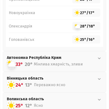
Новоукраїнка
27°
/
17°
Олександрія
28°
/
18°
Голованівськ
25°
/
16°
Автономна Республіка Крим
33°
20°
Мінлива хмарність, зливи
Вінницька
область
24°
13°
Переважно ясно
Волинська
область
25°
12°
Ясно