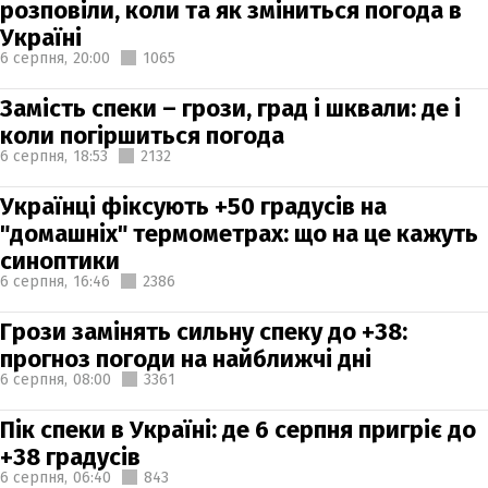
розповіли, коли та як зміниться погода в
Україні
6 серпня,
20:00
1065
Замість спеки – грози, град і шквали: де і
коли погіршиться погода
6 серпня,
18:53
2132
Українці фіксують +50 градусів на
"домашніх" термометрах: що на це кажуть
синоптики
6 серпня,
16:46
2386
Грози замінять сильну спеку до +38:
прогноз погоди на найближчі дні
6 серпня,
08:00
3361
Пік спеки в Україні: де 6 серпня пригріє до
+38 градусів
6 серпня,
06:40
843