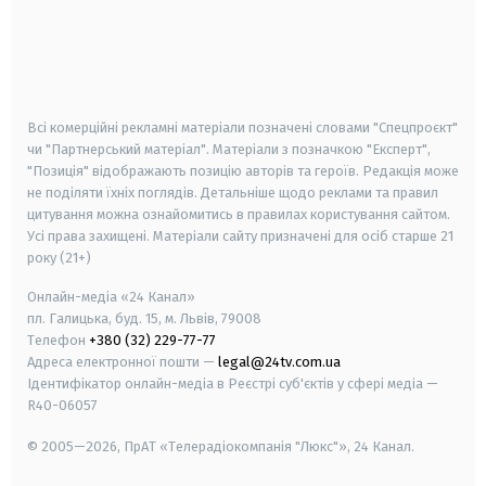
android
apple
smart tv
samsung smart tv
Всі комерційні рекламні матеріали позначені словами "Спецпроєкт"
чи "Партнерський матеріал". Матеріали з позначкою "Експерт",
"Позиція" відображають позицію авторів та героїв. Редакція може
не поділяти їхніх поглядів. Детальніше щодо реклами та правил
цитування можна ознайомитись в правилах користування сайтом.
Усі права захищені.
Матеріали сайту призначені для осіб старше
21
року (21+)
Онлайн-медіа «24 Канал»
пл. Галицька, буд. 15, м. Львів, 79008
Телефон
+380 (32) 229-77-77
Адреса електронної пошти —
legal@24tv.com.ua
Ідентифікатор онлайн-медіа в Реєстрі суб'єктів у сфері медіа —
R40-06057
© 2005—2026,
ПрАТ «Телерадіокомпанія "Люкс"», 24 Канал.