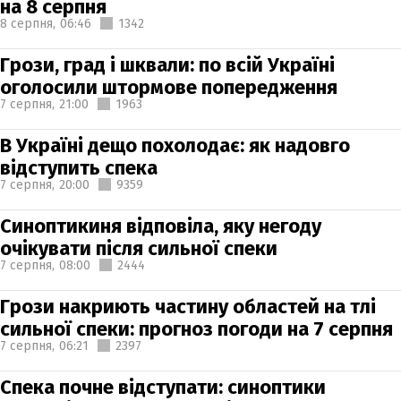
на 8 серпня
8 серпня,
06:46
1342
Грози, град і шквали: по всій Україні
оголосили штормове попередження
7 серпня,
21:00
1963
В Україні дещо похолодає: як надовго
відступить спека
7 серпня,
20:00
9359
Синоптикиня відповіла, яку негоду
очікувати після сильної спеки
7 серпня,
08:00
2444
Грози накриють частину областей на тлі
сильної спеки: прогноз погоди на 7 серпня
7 серпня,
06:21
2397
Спека почне відступати: синоптики