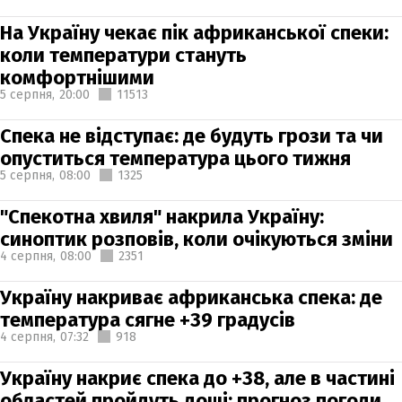
На Україну чекає пік африканської спеки:
коли температури стануть
комфортнішими
5 серпня,
20:00
11513
Спека не відступає: де будуть грози та чи
опуститься температура цього тижня
5 серпня,
08:00
1325
"Спекотна хвиля" накрила Україну:
синоптик розповів, коли очікуються зміни
4 серпня,
08:00
2351
Україну накриває африканська спека: де
температура сягне +39 градусів
4 серпня,
07:32
918
Україну накриє спека до +38, але в частині
областей пройдуть дощі: прогноз погоди