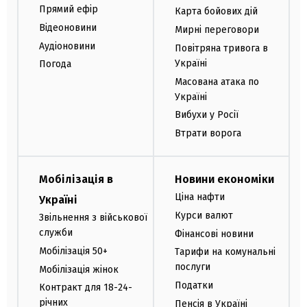
Прямий ефір
Карта бойових дій
Відеоновини
Мирні переговори
Аудіоновини
Повітряна тривога в
Україні
Погода
Масована атака по
Україні
Вибухи у Росії
Втрати ворога
Мобілізація в
Новини економіки
Ціна нафти
Україні
Курси валют
Звільнення з військової
служби
Фінансові новини
Мобілізація 50+
Тарифи на комунальні
послуги
Мобілізація жінок
Податки
Контракт для 18-24-
річних
Пенсія в Україні