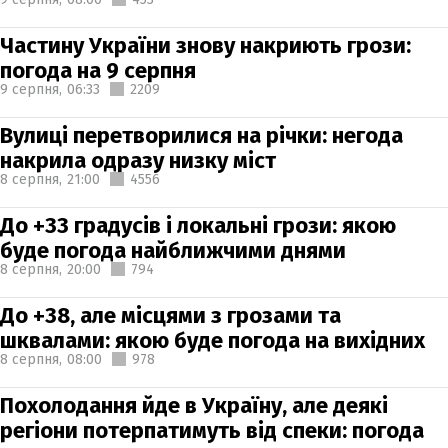
Частину України знову накриють грози:
погода на 9 серпня
9 серпня,
06:33
2209
Вулиці перетворилися на річки: негода
накрила одразу низку міст
8 серпня,
21:00
4556
До +33 градусів і локальні грози: якою
буде погода найближчими днями
8 серпня,
20:00
794
До +38, але місцями з грозами та
шквалами: якою буде погода на вихідних
8 серпня,
08:00
978
Похолодання йде в Україну, але деякі
регіони потерпатимуть від спеки: погода