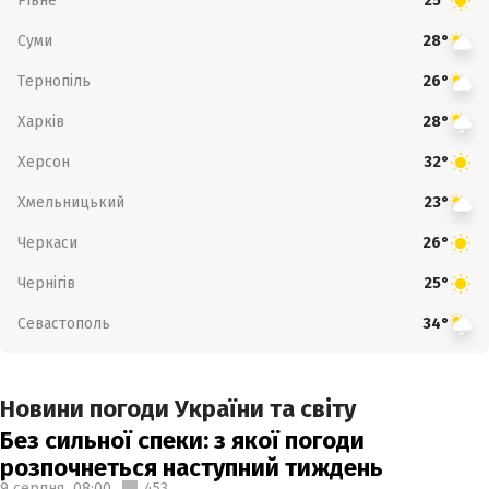
Рівне
25°
Суми
28°
Тернопіль
26°
Харків
28°
Херсон
32°
Хмельницький
23°
Черкаси
26°
Чернігів
25°
Севастополь
34°
Новини погоди України та світу
Без сильної спеки: з якої погоди
розпочнеться наступний тиждень
9 серпня,
08:00
453