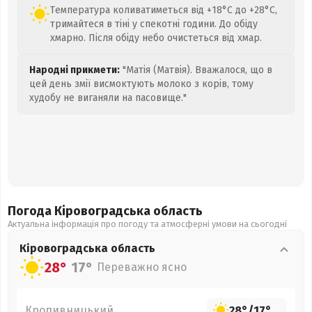
Температура коливатиметься від +18°C до +28°C,
тримайтеся в тіні у спекотні години. До обіду
хмарно. Після обіду небо очистеться від хмар.
Народні прикмети:
"Матія (Матвія). Вважалося, що в
цей день змії висмоктують молоко з корів, тому
худобу не виганяли на пасовище."
Погода Кіровоградська
область
Актуальна інформація про погоду та атмосферні умови на сьогодні
Кіровоградська
область
28°
17°
Переважно ясно
Кропивницький
28°
/
17°