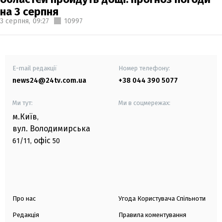
на 3 серпня
3 серпня,
09:27
10997
E-mail редакції
Номер телефону:
news24@24tv.com.ua
+38 044 390 5077
Ми тут:
Ми в соцмережах:
м.Київ
,
вул. Володимирська
офіс
61/11,
50
Про нас
Угода Користувача Спільноти
Редакція
Правила коментування