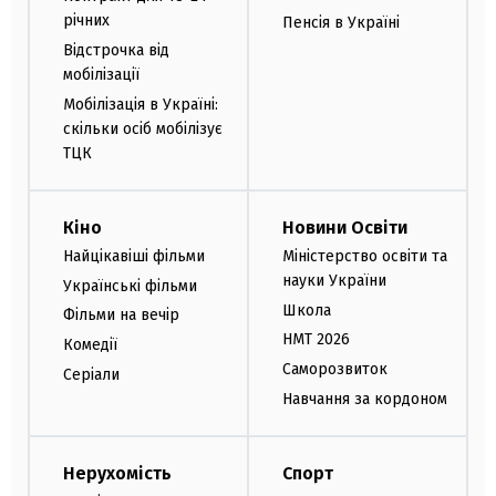
річних
Пенсія в Україні
Відстрочка від
мобілізації
Мобілізація в Україні:
скільки осіб мобілізує
ТЦК
Кіно
Новини Освіти
Найцікавіші фільми
Міністерство освіти та
науки України
Українські фільми
Школа
Фільми на вечір
НМТ 2026
Комедії
Саморозвиток
Серіали
Навчання за кордоном
Нерухомість
Спорт