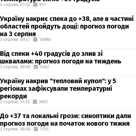
4 серпня,
07:32
911
Україну накриє спека до +38, але в частині
областей пройдуть дощі: прогноз погоди
на 3 серпня
3 серпня,
09:27
10980
Від спеки +40 градусів до злив зі
шквалами: прогноз погоди на тиждень
3 серпня,
08:00
5462
Україну накрив "тепловий купол": у 5
регіонах зафіксували температурні
рекорди
2 серпня,
14:52
3681
До +37 та локальні грози: синоптики дали
прогноз погоди на початок нового тижня
2 серпня,
08:00
1793