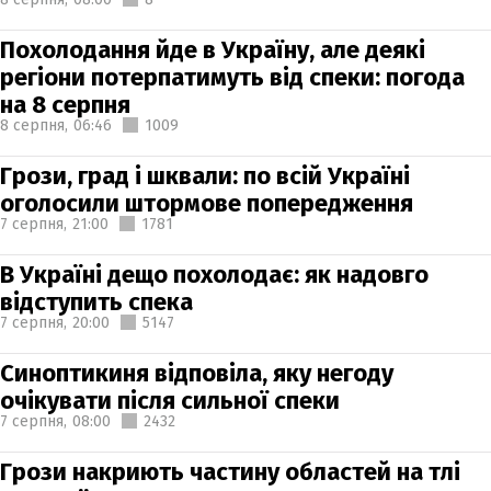
Похолодання йде в Україну, але деякі
регіони потерпатимуть від спеки: погода
на 8 серпня
8 серпня,
06:46
1009
Грози, град і шквали: по всій Україні
оголосили штормове попередження
7 серпня,
21:00
1781
В Україні дещо похолодає: як надовго
відступить спека
7 серпня,
20:00
5147
Синоптикиня відповіла, яку негоду
очікувати після сильної спеки
7 серпня,
08:00
2432
Грози накриють частину областей на тлі