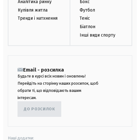
Аналітика ринку
Бокс
Купівля житла
Футбол
Тренди і натхнення
Теніс
Біатлон
Інші види спорту
Email - розсилка
Будьте в курсі всіх новин і оновлень!
Перейдіть на сторінку наших розсилок, щоб
обрати ті, що відповідають вашим
інтересам.
ДО РОЗСИЛОК
Наші додатки: