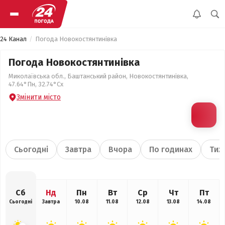
24 Канал
Погода Новокостянтинівка
Погода Новокостянтинівка
Миколаївська обл., Баштанський район, Новокостянтинівка,
47.64°Пн, 32.74°Сх
Змінити місто
Сьогодні
Завтра
Вчора
По годинах
Тиж
Сб
Нд
Пн
Вт
Ср
Чт
Пт
Сьогодні
Завтра
10.08
11.08
12.08
13.08
14.08