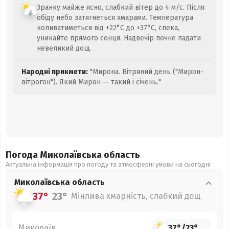
Зранку майже ясно, слабкий вітер до 4 м/с. Після
обіду небо затягнеться хмарами. Температура
коливатиметься від +22°C до +37°C, спека,
уникайте прямого сонця. Надвечір почне падати
невеликий дощ.
Народні прикмети:
"Мирона. Вітряний день ("Мирон-
вітрогон"). Який Мирон — такий і січень."
Погода Миколаївська
область
Актуальна інформація про погоду та атмосферні умови на сьогодні
Миколаївська
область
37°
23°
Мінлива хмарність, слабкий дощ
Миколаїв
37°
/
23°