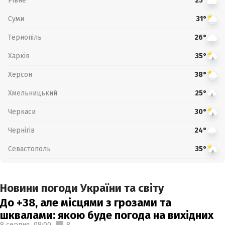
Рівне
25°
Суми
31°
Тернопіль
26°
Харків
35°
Херсон
38°
Хмельницький
25°
Черкаси
30°
Чернігів
24°
Севастополь
35°
Новини погоди України та світу
До +38, але місцями з грозами та
шквалами: якою буде погода на вихідних
8 серпня,
08:00
8