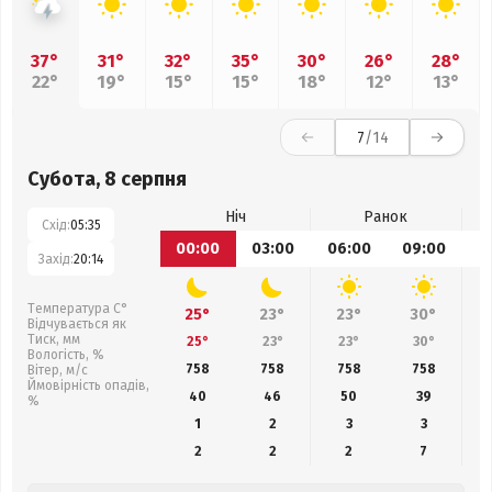
37°
31°
32°
35°
30°
26°
28°
22°
19°
15°
15°
18°
12°
13°
7
/14
Субота, 8 серпня
Ніч
Ранок
Схід:
05:35
00:00
03:00
06:00
09:00
1
Захід:
20:14
Температура С°
25°
23°
23°
30°
Відчувається як
Тиск, мм
25°
23°
23°
30°
Вологість, %
758
758
758
758
Вітер, м/с
Ймовірність опадів,
40
46
50
39
%
1
2
3
3
2
2
2
7