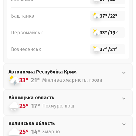
Баштанка
37°
/
22°
Первомайськ
33°
/
19°
Вознесенськ
37°
/
21°
Автономна Республіка Крим
33°
21°
Мінлива хмарність, грози
Вінницька
область
25°
17°
Похмуро, дощ
Волинська
область
25°
14°
Хмарно