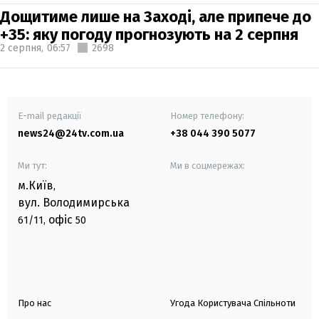
Дощитиме лише на Заході, але припече до
+35: яку погоду прогнозують на 2 серпня
2 серпня,
06:57
2698
E-mail редакції
Номер телефону:
news24@24tv.com.ua
+38 044 390 5077
Ми тут:
Ми в соцмережах:
м.Київ
,
вул. Володимирська
офіс
61/11,
50
Про нас
Угода Користувача Спільноти