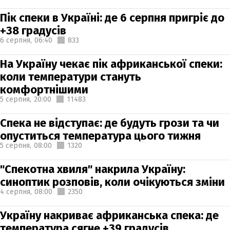
Пік спеки в Україні: де 6 серпня пригріє до
+38 градусів
6 серпня,
06:40
833
На Україну чекає пік африканської спеки:
коли температури стануть
комфортнішими
5 серпня,
20:00
11483
Спека не відступає: де будуть грози та чи
опуститься температура цього тижня
5 серпня,
08:00
1320
"Спекотна хвиля" накрила Україну:
синоптик розповів, коли очікуються зміни
4 серпня,
08:00
2350
Україну накриває африканська спека: де
температура сягне +39 градусів