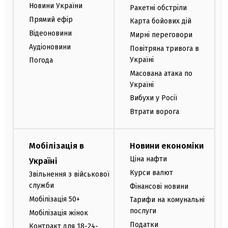
Новини України
Ракетні обстріли
Прямий ефір
Карта бойових дій
Відеоновини
Мирні переговори
Аудіоновини
Повітряна тривога в
Україні
Погода
Масована атака по
Україні
Вибухи у Росії
Втрати ворога
Мобілізація в
Новини економіки
Ціна нафти
Україні
Курси валют
Звільнення з військової
служби
Фінансові новини
Мобілізація 50+
Тарифи на комунальні
послуги
Мобілізація жінок
Податки
Контракт для 18-24-