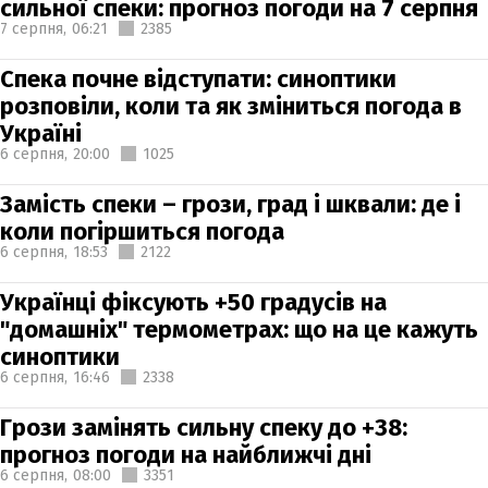
сильної спеки: прогноз погоди на 7 серпня
7 серпня,
06:21
2385
Спека почне відступати: синоптики
розповіли, коли та як зміниться погода в
Україні
6 серпня,
20:00
1025
Замість спеки – грози, град і шквали: де і
коли погіршиться погода
6 серпня,
18:53
2122
Українці фіксують +50 градусів на
"домашніх" термометрах: що на це кажуть
синоптики
6 серпня,
16:46
2338
Грози замінять сильну спеку до +38:
прогноз погоди на найближчі дні
6 серпня,
08:00
3351