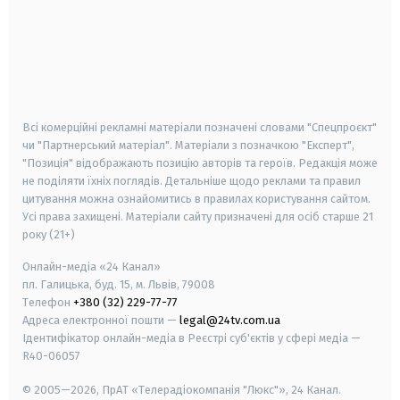
android
apple
smart tv
samsung smart tv
Всі комерційні рекламні матеріали позначені словами "Спецпроєкт"
чи "Партнерський матеріал". Матеріали з позначкою "Експерт",
"Позиція" відображають позицію авторів та героїв. Редакція може
не поділяти їхніх поглядів. Детальніше щодо реклами та правил
цитування можна ознайомитись в правилах користування сайтом.
Усі права захищені.
Матеріали сайту призначені для осіб старше
21
року (21+)
Онлайн-медіа «24 Канал»
пл. Галицька, буд. 15, м. Львів, 79008
Телефон
+380 (32) 229-77-77
Адреса електронної пошти —
legal@24tv.com.ua
Ідентифікатор онлайн-медіа в Реєстрі суб'єктів у сфері медіа —
R40-06057
© 2005—2026,
ПрАТ «Телерадіокомпанія "Люкс"», 24 Канал.