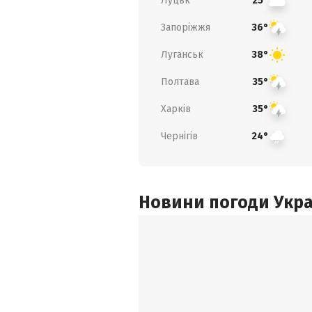
Луцьк
25°
Запоріжжя
36°
Луганськ
38°
Полтава
35°
Харків
35°
Чернігів
24°
Новини погоди Украї