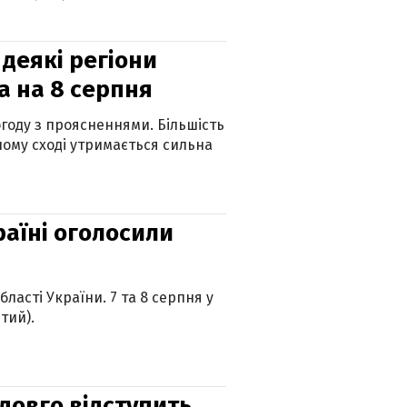
 деякі регіони
а на 8 серпня
огоду з проясненнями. Більшість
ному сході утримається сильна
країні оголосили
ласті України. 7 та 8 серпня у
тий).
адовго відступить