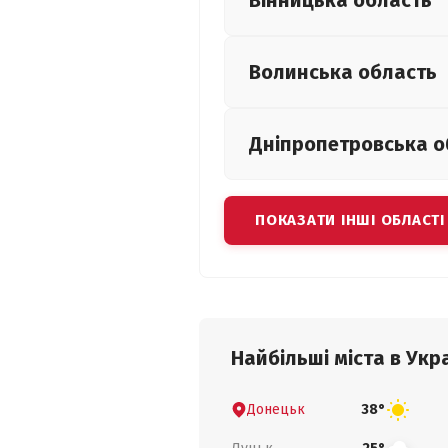
Вінницька
область
Волинська
область
Дніпропетровська
о
ПОКАЗАТИ ІНШІ ОБЛАСТІ
Найбільші міста в Укра
Донецьк
38°