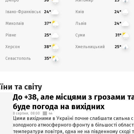
Дніпро
Житомир
36°
25°
Івано-Франківськ
Київ
24°
24°
Миколаїв
Львів
37°
24°
Рівне
Суми
25°
31°
Херсон
Хмельницький
38°
25°
Севастополь
35°
ни та світу
До +38, але місцями з грозами 
буде погода на вихідних
8 серпня,
08:00
44
Цими вихідними в Україні почне слабшати сильна 
холодного атмосферного фронту в більшості област
температури повітря, одна не на південному сході т