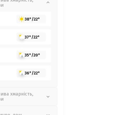
лива хмарність,
зи
38°
/
22°
37°
/
22°
35°
/
20°
36°
/
22°
лива хмарність,
зи