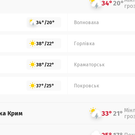
Мін
34°
20°
гро
34°
/
20°
Волноваха
38°
/
22°
Горлівка
38°
/
22°
Краматорськ
37°
/
25°
Покровськ
Мін
33°
21°
ка Крим
гро