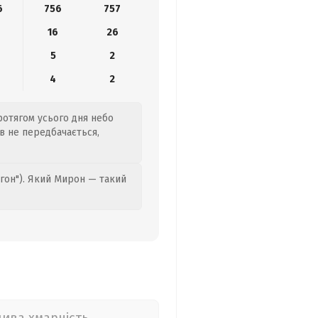
6
756
757
16
26
5
2
4
2
Протягом усього дня небо
ів не передбачається,
гон"). Який Мирон — такий