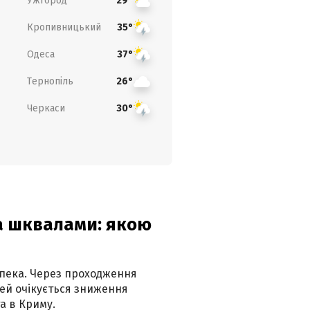
Ужгород
29°
Кропивницький
35°
Одеса
37°
Тернопіль
26°
Черкаси
30°
та шквалами: якою
спека. Через проходження
ей очікується зниження
а в Криму.