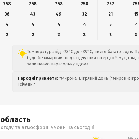
758
758
758
758
757
75
36
43
49
32
21
15
4
4
4
4
5
4
2
2
2
2
2
5
Температура від +23°C до +39°C, пийте багато води. 
буде безхмарним, ледь відчутний вітер до 5 м/с, опад
залишаємо парасольку вдома.
Народні прикмети:
"Мирона. Вітряний день ("Мирон-вітро
і січень."
а
область
огоду та атмосферні умови на сьогодні