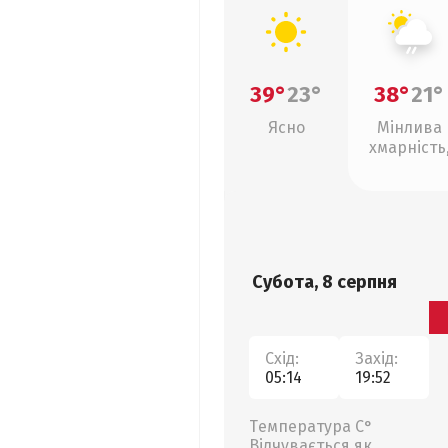
39°
23°
38°
21°
Ясно
Мінлива
хмарність
слабкий д
Субота, 8 серпня
Схід:
Захід:
05:14
19:52
Температура С°
Відчувається як