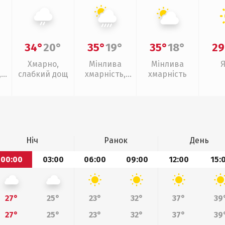
34°
20°
35°
19°
35°
18°
29
Хмарно,
Мінлива
Мінлива
,
слабкий дощ
хмарність,
хмарність
ощ
зливи
Ніч
Ранок
День
00:00
03:00
06:00
09:00
12:00
15:
27°
25°
23°
32°
37°
39
27°
25°
23°
32°
37°
39