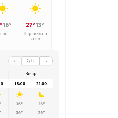
°
16°
27°
13°
Ясно
Переважно
ясно
7
/14
Вечір
00
18:00
21:00
°
36°
26°
°
36°
26°