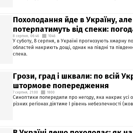
Похолодання йде в Україну, але
потерпатимуть від спеки: погод
8 серпня,
06:46
1046
У суботу, 8 серпня, в Україні прогнозують хмарну п
областей накриють дощі, однак на півдні та півден
спека.
Грози, град і шквали: по всій У
штормове попередження
7 серпня,
21:00
1800
Синоптики попередили про негоду, яка накриє усі об
різних регіонах діятиме І рівень небезпечності (жов
В Україні дещо похолодає: як н