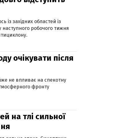
ь із західних областей із
 наступного робочого тижня
нтициклону.
оду очікувати після
айже не впливає на спекотну
атмосферного фронту
й на тлі сильної
пня