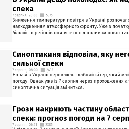
спека
7 серпня,
20:00
5375
Зниження температури повітря в Україні розпочалос
надходженням атмосферного фронту. Уже з початку
більшість регіонів опиняться під впливом нового а
Синоптикиня відповіла, яку нег
сильної спеки
7 серпня,
08:00
2432
Наразі в Україні переважає слабкий вітер, який м
погоду. Однак уже із 7 серпня через проходження 
синоптична ситуація зміниться.
Грози накриють частину областе
спеки: прогноз погоди на 7 сер
7 серпня,
06:21
2385