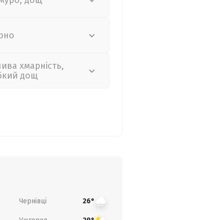
муро, дощ
рно
лива хмарність,
бкий дощ
Чернівці
26°