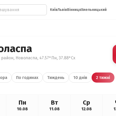
Київ
Львів
Вінниця
Хмельницький
оласпа
 район, Новоласпа, 47.57°Пн, 37.88°Сх
ора
По годинах
Тиждень
10 днів
2 тижні
Пн
Вт
Ср
10.08
11.08
12.08
1