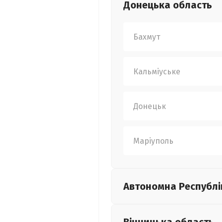
Донецька
область
Бахмут
Кальміуське
Донецьк
Маріуполь
Автономна Республі