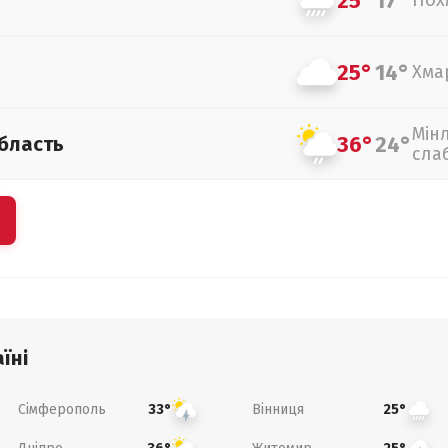
25°
17°
Пох
25°
14°
Хма
Мін
36°
24°
бласть
сла
їні
Сімферополь
Вінниця
33°
25°