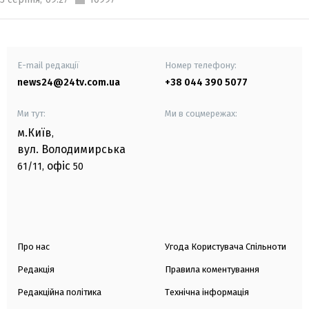
E-mail редакції
Номер телефону:
news24@24tv.com.ua
+38 044 390 5077
Ми тут:
Ми в соцмережах:
м.Київ
,
вул. Володимирська
офіс
61/11,
50
Про нас
Угода Користувача Спільноти
Редакція
Правила коментування
Редакційна політика
Технічна інформація