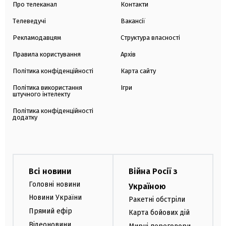
Про телеканал
Контакти
Телеведучі
Вакансії
Рекламодавцям
Структура власності
Правила користування
Архів
Політика конфіденційності
Карта сайту
Політика використання
Ігри
штучного інтелекту
Політика конфіденційності
додатку
Всі новини
Війна Росії з
Головні новини
Україною
Новини України
Ракетні обстріли
Прямий ефір
Карта бойових дій
Відеоновини