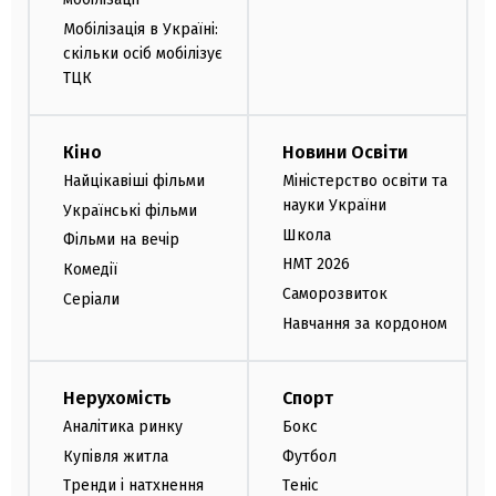
Мобілізація в Україні:
скільки осіб мобілізує
ТЦК
Кіно
Новини Освіти
Найцікавіші фільми
Міністерство освіти та
науки України
Українські фільми
Школа
Фільми на вечір
НМТ 2026
Комедії
Саморозвиток
Серіали
Навчання за кордоном
Нерухомість
Спорт
Аналітика ринку
Бокс
Купівля житла
Футбол
Тренди і натхнення
Теніс