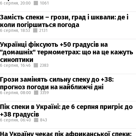
6 серпня,
20:00
1061
Замість спеки – грози, град і шквали: де і
коли погіршиться погода
6 серпня,
18:53
2131
Українці фіксують +50 градусів на
"домашніх" термометрах: що на це кажуть
синоптики
6 серпня,
16:46
2383
Грози замінять сильну спеку до +38:
прогноз погоди на найближчі дні
6 серпня,
08:00
3359
Пік спеки в Україні: де 6 серпня пригріє до
+38 градусів
6 серпня,
06:40
843
На Україну чекає пік африканської спеки: