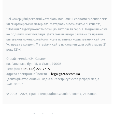
smart tv
samsung smart tv
Всі комерційні рекламні матеріали позначені словами "Спецпроєкт"
чи "Партнерський матеріал". Матеріали з позначкою "Експерт",
"Позиція" відображають позицію авторів та героїв. Редакція може
не поділяти їхніх поглядів. Детальніше щодо реклами та правил
цитування можна ознайомитись в правилах користування сайтом.
Усі права захищені.
Матеріали сайту призначені для осіб старше
21
року (21+)
Онлайн-медіа «24 Канал»
пл. Галицька, буд. 15, м. Львів, 79008
Телефон
+380 (32) 229-77-77
Адреса електронної пошти —
legal@24tv.com.ua
Ідентифікатор онлайн-медіа в Реєстрі суб'єктів у сфері медіа —
R40-06057
© 2005—2026,
ПрАТ «Телерадіокомпанія "Люкс"», 24 Канал.