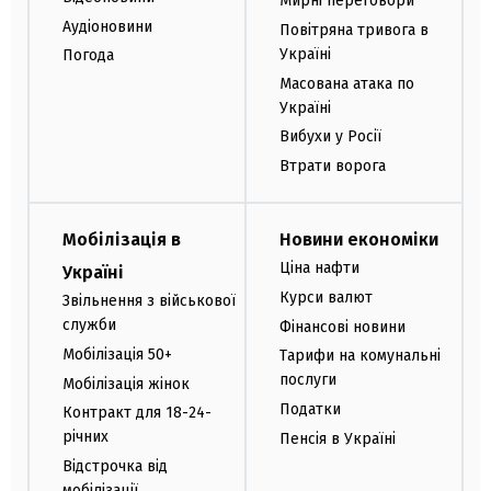
Мирні переговори
Аудіоновини
Повітряна тривога в
Україні
Погода
Масована атака по
Україні
Вибухи у Росії
Втрати ворога
Мобілізація в
Новини економіки
Ціна нафти
Україні
Курси валют
Звільнення з військової
служби
Фінансові новини
Мобілізація 50+
Тарифи на комунальні
послуги
Мобілізація жінок
Податки
Контракт для 18-24-
річних
Пенсія в Україні
Відстрочка від
мобілізації