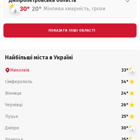
Дніпропетровська
область
30°
20°
Мінлива хмарність, грози
ПОКАЗАТИ ІНШІ ОБЛАСТІ
Найбільші міста в Україні
Миколаїв
33°
Сімферополь
34°
Вінниця
24°
Чернівці
26°
Луцьк
25°
Дніпро
30°
Донецьк
35°