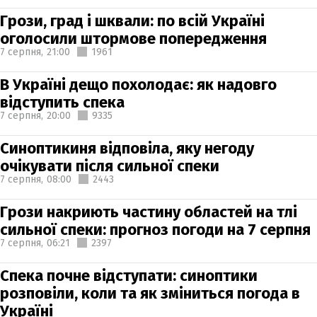
Грози, град і шквали: по всій Україні
оголосили штормове попередження
7 серпня,
21:00
1961
В Україні дещо похолодає: як надовго
відступить спека
7 серпня,
20:00
9335
Синоптикиня відповіла, яку негоду
очікувати після сильної спеки
7 серпня,
08:00
2443
Грози накриють частину областей на тлі
сильної спеки: прогноз погоди на 7 серпня
7 серпня,
06:21
2397
Спека почне відступати: синоптики
розповіли, коли та як зміниться погода в
Україні