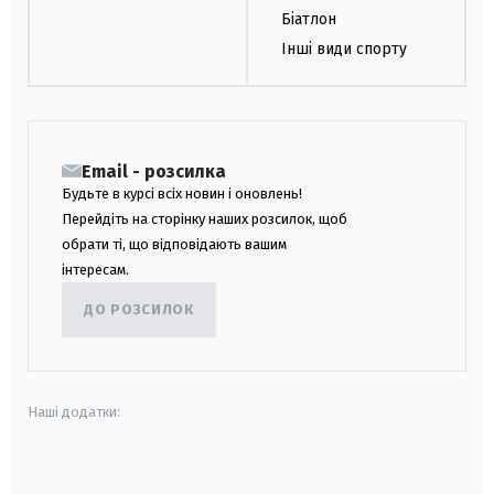
Біатлон
Інші види спорту
Email - розсилка
Будьте в курсі всіх новин і оновлень!
Перейдіть на сторінку наших розсилок, щоб
обрати ті, що відповідають вашим
інтересам.
ДО РОЗСИЛОК
Наші додатки:
android
apple