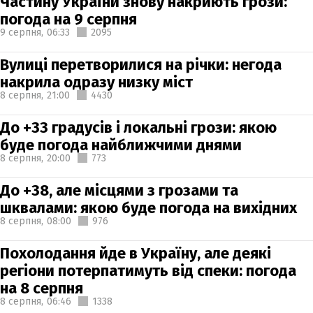
Частину України знову накриють грози:
погода на 9 серпня
9 серпня,
06:33
2095
Вулиці перетворилися на річки: негода
накрила одразу низку міст
8 серпня,
21:00
4430
До +33 градусів і локальні грози: якою
буде погода найближчими днями
8 серпня,
20:00
773
До +38, але місцями з грозами та
шквалами: якою буде погода на вихідних
8 серпня,
08:00
976
Похолодання йде в Україну, але деякі
регіони потерпатимуть від спеки: погода
на 8 серпня
8 серпня,
06:46
1338