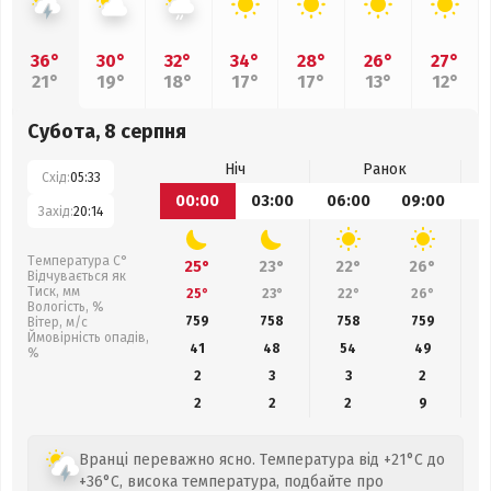
36°
30°
32°
34°
28°
26°
27°
21°
19°
18°
17°
17°
13°
12°
Субота, 8 серпня
Ніч
Ранок
Схід:
05:33
00:00
03:00
06:00
09:00
1
Захід:
20:14
Температура С°
25°
23°
22°
26°
Відчувається як
Тиск, мм
25°
23°
22°
26°
Вологість, %
759
758
758
759
Вітер, м/с
Ймовірність опадів,
41
48
54
49
%
2
3
3
2
2
2
2
9
Вранці переважно ясно. Температура від +21°C до
+36°C, висока температура, подбайте про