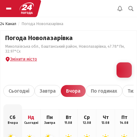
24 Канал
Погода Новолазарівка
Погода Новолазарівка
Миколаївська обл., Баштанський район, Новолазарівка, 47.78°Пн,
32.97°Сх
Змінити місто
Сьогодні
Завтра
Вчора
По годинах
Тиж
Сб
Нд
Пн
Вт
Ср
Чт
Пт
Вчора
Сьогодні
Завтра
11.08
12.08
13.08
14.08