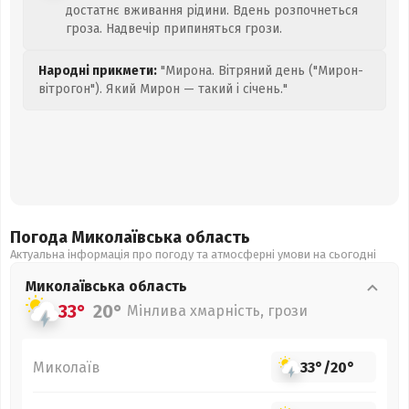
достатнє вживання рідини. Вдень розпочнеться
гроза. Надвечір припиняться грози.
Народні прикмети:
"Мирона. Вітряний день ("Мирон-
вітрогон"). Який Мирон — такий і січень."
Погода Миколаївська
область
Актуальна інформація про погоду та атмосферні умови на сьогодні
Миколаївська
область
33°
20°
Мінлива хмарність, грози
Миколаїв
33°
/
20°