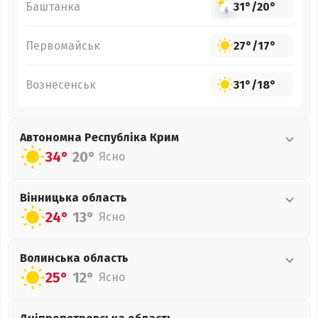
Баштанка
31°
/
20°
Первомайськ
27°
/
17°
Вознесенськ
31°
/
18°
Автономна Республіка Крим
34°
20°
Ясно
Вінницька
область
24°
13°
Ясно
Волинська
область
25°
12°
Ясно