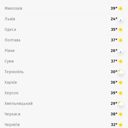
Миколаїв
39°
Львів
24°
Одеса
35°
Полтава
37°
Рівне
26°
Суми
37°
Тернопіль
30°
Харків
36°
Херсон
39°
Хмельницький
29°
Черкаси
38°
Чернігів
32°