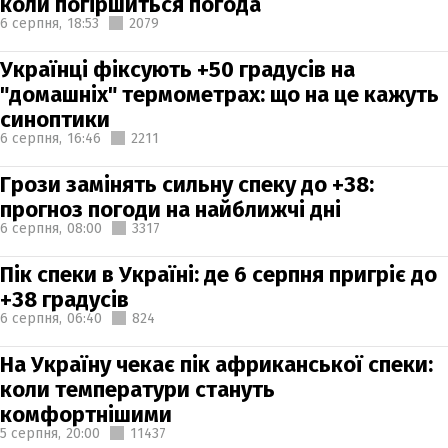
коли погіршиться погода
6 серпня,
18:53
2079
Українці фіксують +50 градусів на
"домашніх" термометрах: що на це кажуть
синоптики
6 серпня,
16:46
2211
Грози замінять сильну спеку до +38:
прогноз погоди на найближчі дні
6 серпня,
08:00
3317
Пік спеки в Україні: де 6 серпня пригріє до
+38 градусів
6 серпня,
06:40
824
На Україну чекає пік африканської спеки:
коли температури стануть
комфортнішими
5 серпня,
20:00
11437