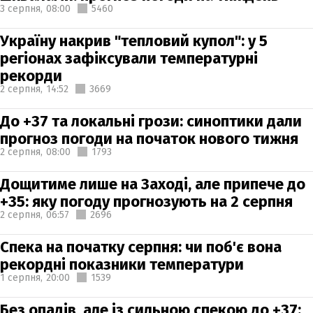
3 серпня,
08:00
5460
Україну накрив "тепловий купол": у 5
регіонах зафіксували температурні
рекорди
2 серпня,
14:52
3669
До +37 та локальні грози: синоптики дали
прогноз погоди на початок нового тижня
2 серпня,
08:00
1793
Дощитиме лише на Заході, але припече до
+35: яку погоду прогнозують на 2 серпня
2 серпня,
06:57
2696
Спека на початку серпня: чи поб'є вона
рекордні показники температури
1 серпня,
20:00
1539
Без опадів, але із сильною спекою до +37: