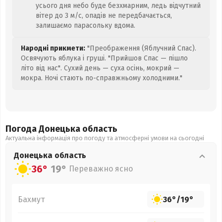
усього дня небо буде безхмарним, ледь відчутний
вітер до 3 м/с, опадів не передбачається,
залишаємо парасольку вдома.
Народні прикмети:
"Преображення (Яблучний Спас).
Освячують яблука і груші. "Прийшов Спас — пішло
літо від нас". Сухий день — суха осінь, мокрий —
мокра. Ночі стають по-справжньому холодними."
Погода Донецька
область
Актуальна інформація про погоду та атмосферні умови на сьогодні
Донецька
область
36°
19°
Переважно ясно
Бахмут
36°
/
19°