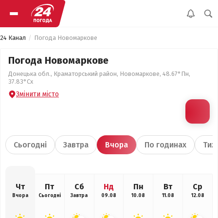
24 Канал
Погода Новомаркове
Погода Новомаркове
Донецька обл., Краматорський район, Новомаркове, 48.67°Пн,
37.83°Сх
Змінити місто
Сьогодні
Завтра
Вчора
По годинах
Тиж
Чт
Пт
Сб
Нд
Пн
Вт
Ср
Вчора
Сьогодні
Завтра
09.08
10.08
11.08
12.08