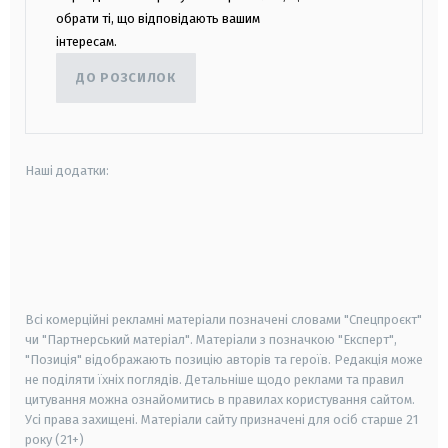
обрати ті, що відповідають вашим
інтересам.
ДО РОЗСИЛОК
Наші додатки:
android
apple
smart tv
samsung smart tv
Всі комерційні рекламні матеріали позначені словами "Спецпроєкт"
чи "Партнерський матеріал". Матеріали з позначкою "Експерт",
"Позиція" відображають позицію авторів та героїв. Редакція може
не поділяти їхніх поглядів. Детальніше щодо реклами та правил
цитування можна ознайомитись в правилах користування сайтом.
Усі права захищені.
Матеріали сайту призначені для осіб старше
21
року (21+)