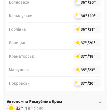
Волноваха
36°
/
20°
Кальміуське
36°
/
20°
Горлівка
36°
/
21°
Донецьк
37°
/
20°
Краматорськ
37°
/
19°
Маріуполь
35°
/
23°
Покровськ
37°
/
20°
Автономна Республіка Крим
33°
19°
Ясно