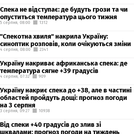
Спека не відступає: де будуть грози та чи
опуститься температура цього тижня
5 серпня,
08:00
1312
"Спекотна хвиля" накрила Україну:
синоптик розповів, коли очікуються зміни
4 серпня,
08:00
2341
Україну накриває африканська спека: де
температура сягне +39 градусів
4 серпня,
07:32
909
Україну накриє спека до +38, але в частині
областей пройдуть дощі: прогноз погоди
на 3 серпня
3 серпня,
09:27
10938
Від спеки +40 градусів до злив зі
шквалами: прогноз погоди на тиждень