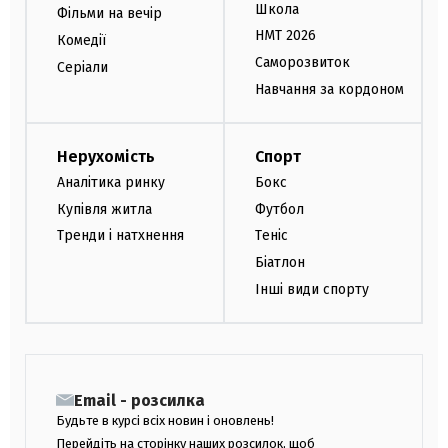
Школа
Фільми на вечір
НМТ 2026
Комедії
Саморозвиток
Серіали
Навчання за кордоном
Нерухомість
Спорт
Аналітика ринку
Бокс
Купівля житла
Футбол
Тренди і натхнення
Теніс
Біатлон
Інші види спорту
Email - розсилка
Будьте в курсі всіх новин і оновлень!
Перейдіть на сторінку наших розсилок, щоб