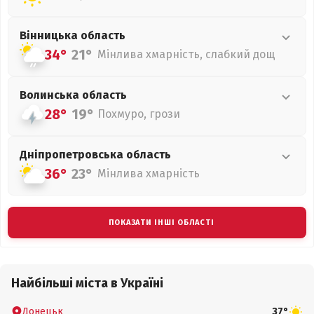
Вінницька
область
34°
21°
Мінлива хмарність, слабкий дощ
Волинська
область
28°
19°
Похмуро, грози
Дніпропетровська
область
36°
23°
Мінлива хмарність
ПОКАЗАТИ ІНШІ ОБЛАСТІ
Найбільші міста в Україні
Донецьк
37°