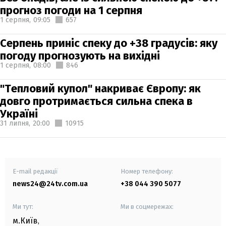
прогноз погоди на 1 серпня
1 серпня,
09:05
657
Серпень приніс спеку до +38 градусів: яку
погоду прогнозують на вихідні
1 серпня,
08:00
846
"Тепловий купол" накриває Європу: як
довго протримається сильна спека в
Україні
31 липня,
20:00
10915
E-mail редакції
Номер телефону:
news24@24tv.com.ua
+38 044 390 5077
Ми тут:
Ми в соцмережах:
м.Київ
,