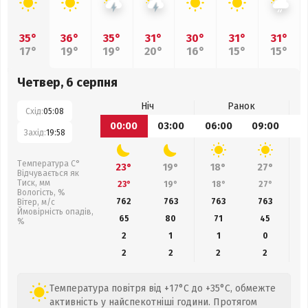
35°
36°
35°
31°
30°
31°
31°
17°
19°
19°
20°
16°
15°
15°
Четвер, 6 серпня
Ніч
Ранок
Схід:
05:08
00:00
03:00
06:00
09:00
1
Захід:
19:58
Температура С°
23°
19°
18°
27°
Відчувається як
Тиск, мм
23°
19°
18°
27°
Вологість, %
762
763
763
763
Вітер, м/с
Ймовірність опадів,
65
80
71
45
%
2
1
1
0
2
2
2
2
Температура повітря від +17°C до +35°C, обмежте
активність у найспекотніші години. Протягом