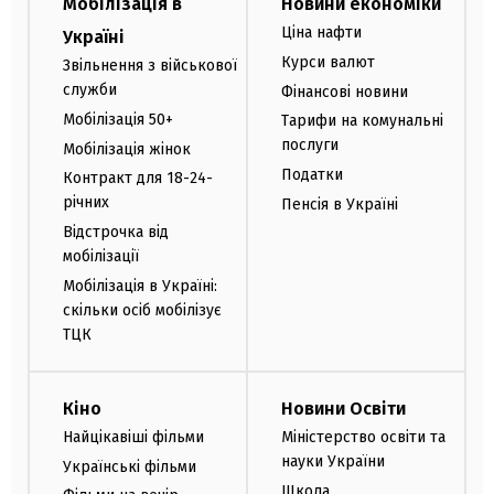
Мобілізація в
Новини економіки
Ціна нафти
Україні
Курси валют
Звільнення з військової
служби
Фінансові новини
Мобілізація 50+
Тарифи на комунальні
послуги
Мобілізація жінок
Податки
Контракт для 18-24-
річних
Пенсія в Україні
Відстрочка від
мобілізації
Мобілізація в Україні:
скільки осіб мобілізує
ТЦК
Кіно
Новини Освіти
Найцікавіші фільми
Міністерство освіти та
науки України
Українські фільми
Школа