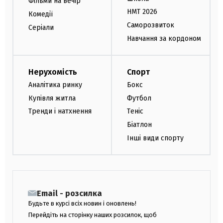
Фільми на вечір
НМТ 2026
Комедії
Саморозвиток
Серіали
Навчання за кордоном
Нерухомість
Спорт
Аналітика ринку
Бокс
Купівля житла
Футбол
Тренди і натхнення
Теніс
Біатлон
Інші види спорту
Email - розсилка
Будьте в курсі всіх новин і оновлень!
Перейдіть на сторінку наших розсилок, щоб