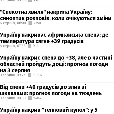
5 серпня,
08:00
1321
"Спекотна хвиля" накрила Україну:
синоптик розповів, коли очікуються зміни
4 серпня,
08:00
2350
Україну накриває африканська спека: де
температура сягне +39 градусів
4 серпня,
07:32
911
Україну накриє спека до +38, але в частині
областей пройдуть дощі: прогноз погоди
на 3 серпня
3 серпня,
09:27
10987
Від спеки +40 градусів до злив зі
шквалами: прогноз погоди на тиждень
3 серпня,
08:00
5464
Україну накрив "тепловий купол": у 5