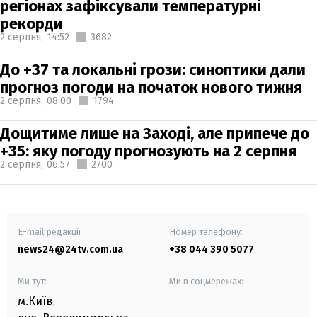
регіонах зафіксували температурні
рекорди
2 серпня,
14:52
3682
До +37 та локальні грози: синоптики дали
прогноз погоди на початок нового тижня
2 серпня,
08:00
1794
Дощитиме лише на Заході, але припече до
+35: яку погоду прогнозують на 2 серпня
2 серпня,
06:57
2700
E-mail редакції
Номер телефону:
news24@24tv.com.ua
+38 044 390 5077
Ми тут:
Ми в соцмережах:
м.Київ
,