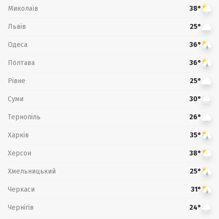
Миколаїв
38°
Львів
25°
Одеса
36°
Полтава
36°
Рівне
25°
Суми
30°
Тернопіль
26°
Харків
35°
Херсон
38°
Хмельницький
25°
Черкаси
31°
Чернігів
24°