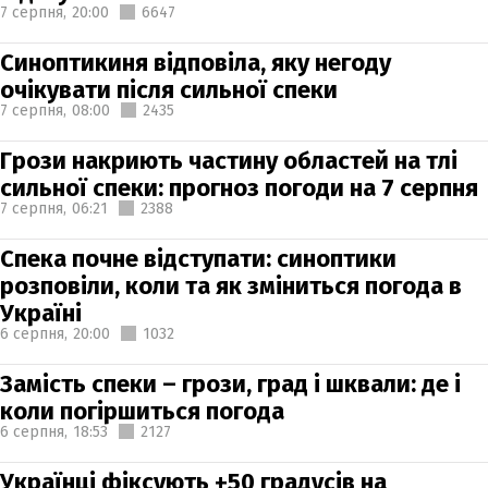
7 серпня,
20:00
6647
Синоптикиня відповіла, яку негоду
очікувати після сильної спеки
7 серпня,
08:00
2435
Грози накриють частину областей на тлі
сильної спеки: прогноз погоди на 7 серпня
7 серпня,
06:21
2388
Спека почне відступати: синоптики
розповіли, коли та як зміниться погода в
Україні
6 серпня,
20:00
1032
Замість спеки – грози, град і шквали: де і
коли погіршиться погода
6 серпня,
18:53
2127
Українці фіксують +50 градусів на