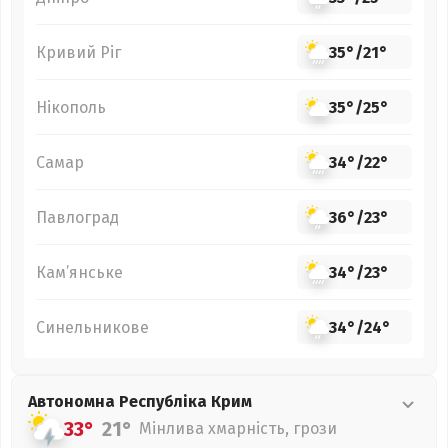
Кривий Ріг
35°
/
21°
Нікополь
35°
/
25°
Самар
34°
/
22°
Павлоград
36°
/
23°
Кам’янське
34°
/
23°
Синельникове
34°
/
24°
Автономна Республіка Крим
33°
21°
Мінлива хмарність, грози