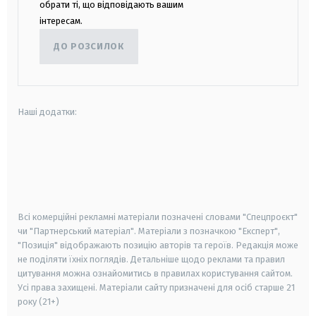
обрати ті, що відповідають вашим
інтересам.
ДО РОЗСИЛОК
Наші додатки:
android
apple
smart tv
samsung smart tv
Всі комерційні рекламні матеріали позначені словами "Спецпроєкт"
чи "Партнерський матеріал". Матеріали з позначкою "Експерт",
"Позиція" відображають позицію авторів та героїв. Редакція може
не поділяти їхніх поглядів. Детальніше щодо реклами та правил
цитування можна ознайомитись в правилах користування сайтом.
Усі права захищені.
Матеріали сайту призначені для осіб старше
21
року (21+)