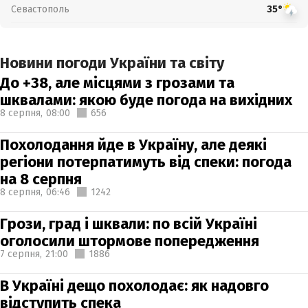
Севастополь
35°
Новини погоди України та світу
До +38, але місцями з грозами та
шквалами: якою буде погода на вихідних
8 серпня,
08:00
656
Похолодання йде в Україну, але деякі
регіони потерпатимуть від спеки: погода
на 8 серпня
8 серпня,
06:46
1242
Грози, град і шквали: по всій Україні
оголосили штормове попередження
7 серпня,
21:00
1886
В Україні дещо похолодає: як надовго
відступить спека