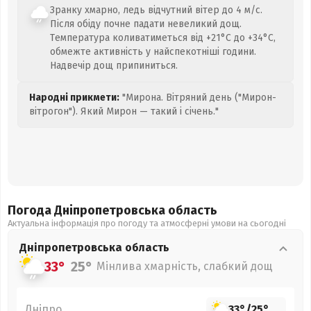
Зранку хмарно, ледь відчутний вітер до 4 м/с.
Після обіду почне падати невеликий дощ.
Температура коливатиметься від +21°C до +34°C,
обмежте активність у найспекотніші години.
Надвечір дощ припиниться.
Народні прикмети:
"Мирона. Вітряний день ("Мирон-
вітрогон"). Який Мирон — такий і січень."
Погода Дніпропетровська
область
Актуальна інформація про погоду та атмосферні умови на сьогодні
Дніпропетровська
область
33°
25°
Мінлива хмарність, слабкий дощ
Дніпро
33°
/
25°