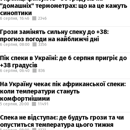
"домашніх" термометрах: що на це кажуть
синоптики
6 серпня,
16:46
2346
Грози замінять сильну спеку до +38:
прогноз погоди на найближчі дні
6 серпня,
08:00
3356
Пік спеки в Україні: де 6 серпня пригріє до
+38 градусів
6 серпня,
06:40
836
На Україну чекає пік африканської спеки:
коли температури стануть
комфортнішими
5 серпня,
20:00
11491
Спека не відступає: де будуть грози та чи
опуститься температура цього тижня