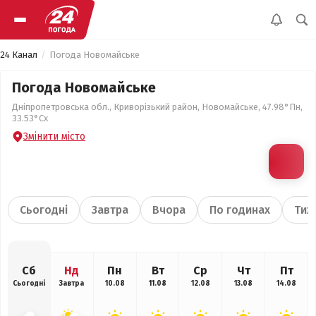
24 Канал
Погода Новомайське
Погода Новомайське
Дніпропетровська обл., Криворізький район, Новомайське, 47.98°Пн,
33.53°Сх
Змінити місто
Сьогодні
Завтра
Вчора
По годинах
Тиж
Сб
Нд
Пн
Вт
Ср
Чт
Пт
Сьогодні
Завтра
10.08
11.08
12.08
13.08
14.08