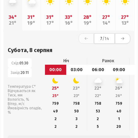
34°
31°
31°
33°
28°
27°
27°
21°
19°
17°
16°
19°
14°
13°
7
/14
Субота, 8 серпня
Ніч
Ранок
Схід:
05:30
00:00
03:00
06:00
09:00
1
Захід:
20:11
Температура С°
25°
23°
22°
26°
Відчувається як
Тиск, мм
25°
23°
22°
26°
Вологість, %
759
758
758
759
Вітер, м/с
Ймовірність опадів,
49
50
53
40
%
2
3
2
1
2
2
5
20