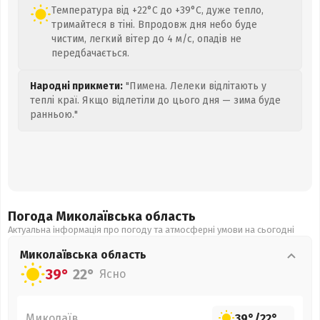
Температура від +22°C до +39°C, дуже тепло,
тримайтеся в тіні. Впродовж дня небо буде
чистим, легкий вітер до 4 м/с, опадів не
передбачається.
Народні прикмети:
"Пимена. Лелеки відлітають у
теплі краї. Якщо відлетіли до цього дня — зима буде
ранньою."
Погода Миколаївська
область
Актуальна інформація про погоду та атмосферні умови на сьогодні
Миколаївська
область
39°
22°
Ясно
Миколаїв
39°
/
22°