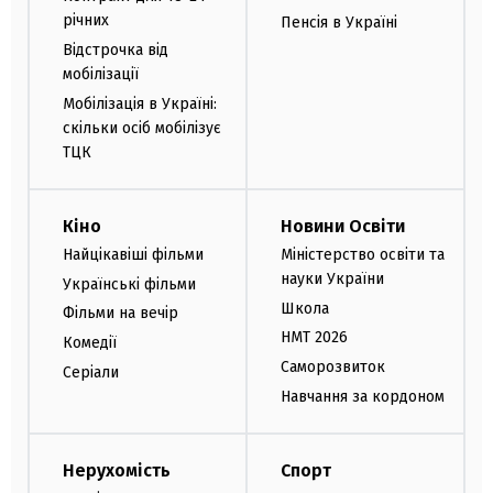
річних
Пенсія в Україні
Відстрочка від
мобілізації
Мобілізація в Україні:
скільки осіб мобілізує
ТЦК
Кіно
Новини Освіти
Найцікавіші фільми
Міністерство освіти та
науки України
Українські фільми
Школа
Фільми на вечір
НМТ 2026
Комедії
Саморозвиток
Серіали
Навчання за кордоном
Нерухомість
Спорт