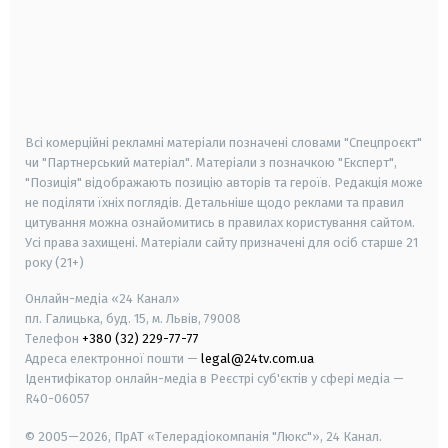
android
apple
smart tv
samsung smart tv
Всі комерційні рекламні матеріали позначені словами "Спецпроєкт"
чи "Партнерський матеріал". Матеріали з позначкою "Експерт",
"Позиція" відображають позицію авторів та героїв. Редакція може
не поділяти їхніх поглядів. Детальніше щодо реклами та правил
цитування можна ознайомитись в правилах користування сайтом.
Усі права захищені.
Матеріали сайту призначені для осіб старше
21
року (21+)
Онлайн-медіа «24 Канал»
пл. Галицька, буд. 15, м. Львів, 79008
Телефон
+380 (32) 229-77-77
Адреса електронної пошти —
legal@24tv.com.ua
Ідентифікатор онлайн-медіа в Реєстрі суб'єктів у сфері медіа —
R40-06057
© 2005—2026,
ПрАТ «Телерадіокомпанія "Люкс"», 24 Канал.