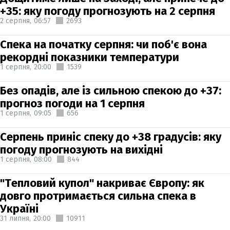
+35: яку погоду прогнозують на 2 серпня
2 серпня,
06:57
2693
Спека на початку серпня: чи поб'є вона
рекордні показники температури
1 серпня,
20:00
1539
Без опадів, але із сильною спекою до +37:
прогноз погоди на 1 серпня
1 серпня,
09:05
656
Серпень приніс спеку до +38 градусів: яку
погоду прогнозують на вихідні
1 серпня,
08:00
844
"Тепловий купол" накриває Європу: як
довго протримається сильна спека в
Україні
31 липня,
20:00
10911