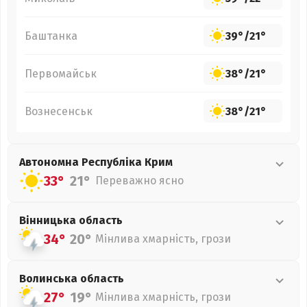
Баштанка
39°
/
21°
Первомайськ
38°
/
21°
Вознесенськ
38°
/
21°
Автономна Республіка Крим
33°
21°
Переважно ясно
Вінницька
область
34°
20°
Мінлива хмарність, грози
Волинська
область
27°
19°
Мінлива хмарність, грози