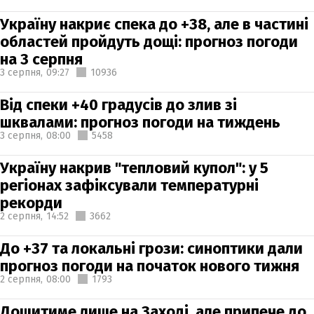
Україну накриє спека до +38, але в частині
областей пройдуть дощі: прогноз погоди
на 3 серпня
3 серпня,
09:27
10936
Від спеки +40 градусів до злив зі
шквалами: прогноз погоди на тиждень
3 серпня,
08:00
5458
Україну накрив "тепловий купол": у 5
регіонах зафіксували температурні
рекорди
2 серпня,
14:52
3662
До +37 та локальні грози: синоптики дали
прогноз погоди на початок нового тижня
2 серпня,
08:00
1793
Дощитиме лише на Заході, але припече до