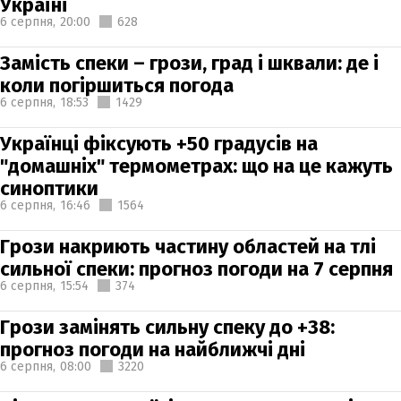
Україні
6 серпня,
20:00
628
Замість спеки – грози, град і шквали: де і
коли погіршиться погода
6 серпня,
18:53
1429
Українці фіксують +50 градусів на
"домашніх" термометрах: що на це кажуть
синоптики
6 серпня,
16:46
1564
Грози накриють частину областей на тлі
сильної спеки: прогноз погоди на 7 серпня
6 серпня,
15:54
374
Грози замінять сильну спеку до +38:
прогноз погоди на найближчі дні
6 серпня,
08:00
3220