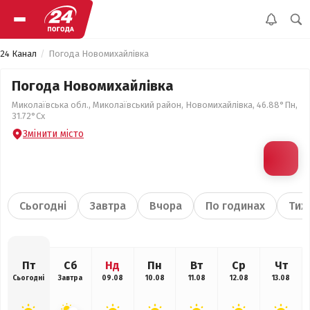
24 Канал
Погода Новомихайлівка
Погода Новомихайлівка
Миколаївська обл., Миколаївський район, Новомихайлівка, 46.88°Пн,
31.72°Сх
Змінити місто
Сьогодні
Завтра
Вчора
По годинах
Тиж
Пт
Сб
Нд
Пн
Вт
Ср
Чт
Сьогодні
Завтра
09.08
10.08
11.08
12.08
13.08