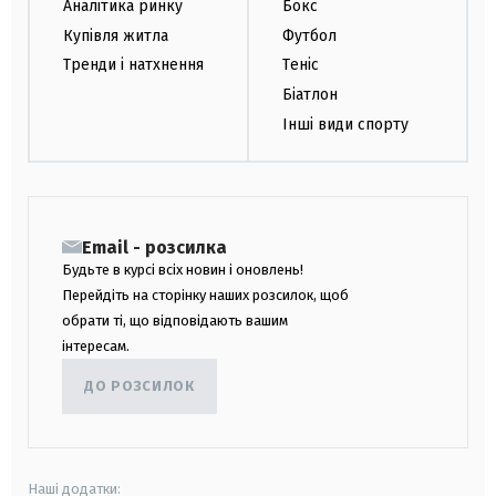
Аналітика ринку
Бокс
Купівля житла
Футбол
Тренди і натхнення
Теніс
Біатлон
Інші види спорту
Email - розсилка
Будьте в курсі всіх новин і оновлень!
Перейдіть на сторінку наших розсилок, щоб
обрати ті, що відповідають вашим
інтересам.
ДО РОЗСИЛОК
Наші додатки: