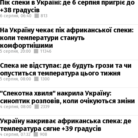
Пік спеки в Україні: де 6 серпня пригріє до
+38 градусів
6 серпня,
06:40
813
На Україну чекає пік африканської спеки:
коли температури стануть
комфортнішими
5 серпня,
20:00
11346
Спека не відступає: де будуть грози та чи
опуститься температура цього тижня
5 серпня,
08:00
1300
"Спекотна хвиля" накрила Україну:
синоптик розповів, коли очікуються зміни
4 серпня,
08:00
2339
Україну накриває африканська спека: де
температура сягне +39 градусів
4 серпня,
07:32
908