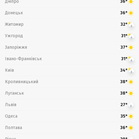
Дніпро
36°
Донецьк
36°
Житомир
32°
Ужгород
31°
Запоріжжя
37°
Івано-Франківськ
31°
Київ
34°
Кропивницький
38°
Луганськ
38°
Львів
27°
Одеса
35°
Полтава
36°