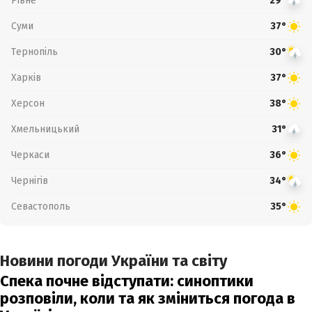
Рівне
29°
Суми
37°
Тернопіль
30°
Харків
37°
Херсон
38°
Хмельницький
31°
Черкаси
36°
Чернігів
34°
Севастополь
35°
Новини погоди України та світу
Спека почне відступати: синоптики
розповіли, коли та як зміниться погода в