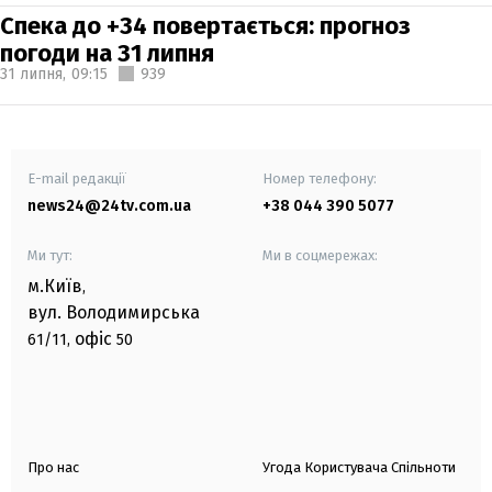
Спека до +34 повертається: прогноз
погоди на 31 липня
31 липня,
09:15
939
E-mail редакції
Номер телефону:
news24@24tv.com.ua
+38 044 390 5077
Ми тут:
Ми в соцмережах:
м.Київ
,
вул. Володимирська
офіс
61/11,
50
Про нас
Угода Користувача Спільноти