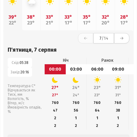
39°
38°
33°
33°
35°
32°
28°
22°
23°
21°
17°
17°
20°
17°
7
/14
П'ятниця, 7 серпня
Ніч
Ранок
Схід:
05:38
00:00
03:00
06:00
09:00
1
Захід:
20:16
Температура С°
27°
24°
23°
31°
Відчувається як
Тиск, мм
27°
24°
23°
31°
Вологість, %
760
760
760
760
Вітер, м/с
Ймовірність опадів,
47
56
64
38
%
2
1
1
1
2
2
2
2