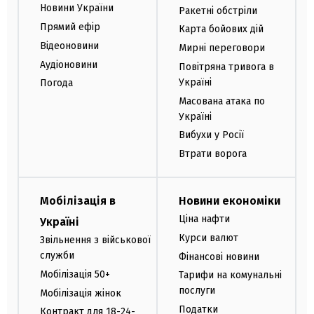
Новини України
Ракетні обстріли
Прямий ефір
Карта бойових дій
Відеоновини
Мирні переговори
Аудіоновини
Повітряна тривога в
Україні
Погода
Масована атака по
Україні
Вибухи у Росії
Втрати ворога
Мобілізація в
Новини економіки
Ціна нафти
Україні
Курси валют
Звільнення з військової
служби
Фінансові новини
Мобілізація 50+
Тарифи на комунальні
послуги
Мобілізація жінок
Податки
Контракт для 18-24-