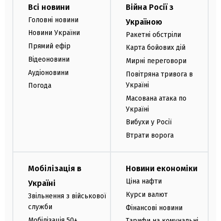
Всі новини
Війна Росії з
Головні новини
Україною
Новини України
Ракетні обстріли
Прямий ефір
Карта бойових дій
Відеоновини
Мирні переговори
Аудіоновини
Повітряна тривога в
Україні
Погода
Масована атака по
Україні
Вибухи у Росії
Втрати ворога
Мобілізація в
Новини економіки
Ціна нафти
Україні
Курси валют
Звільнення з військової
служби
Фінансові новини
Мобілізація 50+
Тарифи на комунальні