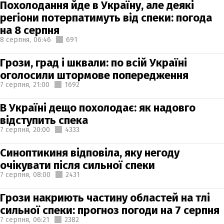
Похолодання йде в Україну, але деякі
регіони потерпатимуть від спеки: погода
на 8 серпня
8 серпня,
06:46
691
Грози, град і шквали: по всій Україні
оголосили штормове попередження
7 серпня,
21:00
1692
В Україні дещо похолодає: як надовго
відступить спека
7 серпня,
20:00
4333
Синоптикиня відповіла, яку негоду
очікувати після сильної спеки
7 серпня,
08:00
2431
Грози накриють частину областей на тлі
сильної спеки: прогноз погоди на 7 серпня
7 серпня,
06:21
2382