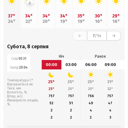
37°
34°
34°
34°
35°
30°
29°
24°
22°
20°
19°
19°
16°
16°
7
/14
Субота, 8 серпня
Ніч
Ранок
Схід:
05:31
00:00
03:00
06:00
09:00
1
Захід:
20:04
Температура С°
25°
25°
25°
31°
Відчувається як
Тиск, мм
25°
25°
25°
32°
Вологість, %
757
757
756
757
Вітер, м/с
Ймовірність опадів,
52
51
49
47
%
2
2
4
4
2
2
2
3