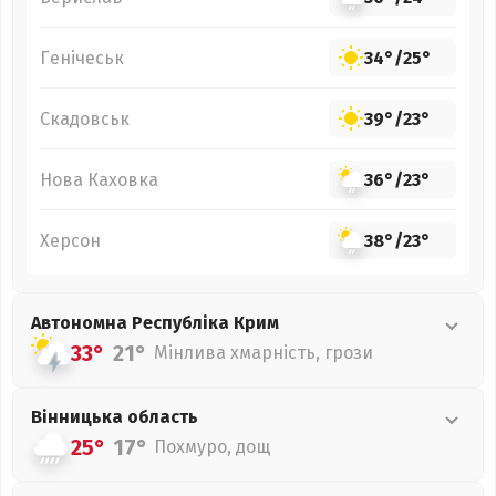
Генічеськ
34°
/
25°
Скадовськ
39°
/
23°
Нова Каховка
36°
/
23°
Херсон
38°
/
23°
Автономна Республіка Крим
33°
21°
Мінлива хмарність, грози
Вінницька
область
25°
17°
Похмуро, дощ