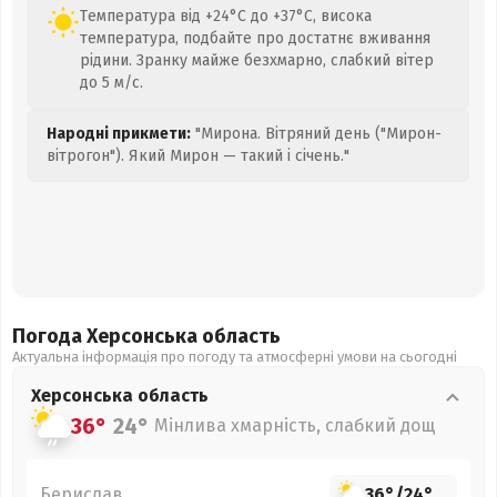
Температура від +24°C до +37°C, висока
температура, подбайте про достатнє вживання
рідини. Зранку майже безхмарно, слабкий вітер
до 5 м/с.
Народні прикмети:
"Мирона. Вітряний день ("Мирон-
вітрогон"). Який Мирон — такий і січень."
Погода Херсонська
область
Актуальна інформація про погоду та атмосферні умови на сьогодні
Херсонська
область
36°
24°
Мінлива хмарність, слабкий дощ
Берислав
36°
/
24°