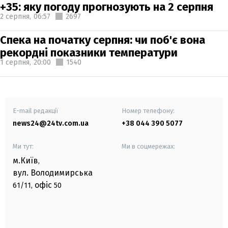
+35: яку погоду прогнозують на 2 серпня
2 серпня,
06:57
2697
Спека на початку серпня: чи поб'є вона
рекордні показники температури
1 серпня,
20:00
1540
E-mail редакції
Номер телефону:
news24@24tv.com.ua
+38 044 390 5077
Ми тут:
Ми в соцмережах:
м.Київ
,
вул. Володимирська
офіс
61/11,
50