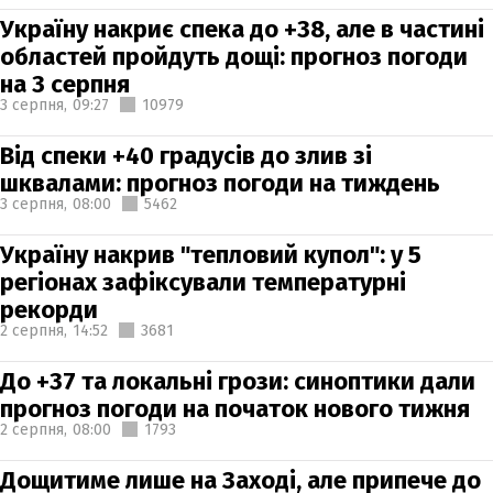
Україну накриє спека до +38, але в частині
областей пройдуть дощі: прогноз погоди
на 3 серпня
3 серпня,
09:27
10979
Від спеки +40 градусів до злив зі
шквалами: прогноз погоди на тиждень
3 серпня,
08:00
5462
Україну накрив "тепловий купол": у 5
регіонах зафіксували температурні
рекорди
2 серпня,
14:52
3681
До +37 та локальні грози: синоптики дали
прогноз погоди на початок нового тижня
2 серпня,
08:00
1793
Дощитиме лише на Заході, але припече до