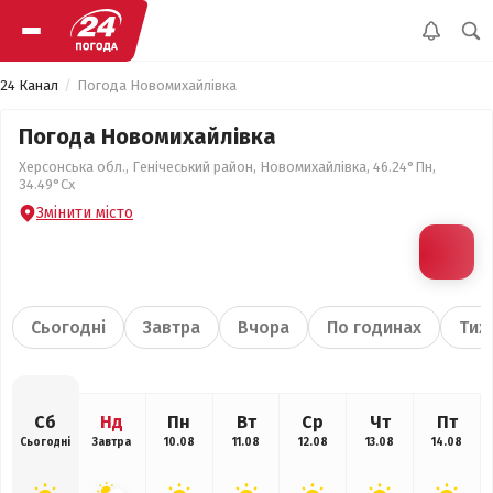
24 Канал
Погода Новомихайлівка
Погода Новомихайлівка
Херсонська обл., Генічеський район, Новомихайлівка, 46.24°Пн,
34.49°Сх
Змінити місто
Сьогодні
Завтра
Вчора
По годинах
Тиж
Сб
Нд
Пн
Вт
Ср
Чт
Пт
Сьогодні
Завтра
10.08
11.08
12.08
13.08
14.08