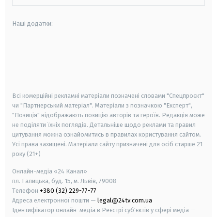
Наші додатки:
android
apple
smart tv
samsung smart tv
Всі комерційні рекламні матеріали позначені словами "Спецпроєкт"
чи "Партнерський матеріал". Матеріали з позначкою "Експерт",
"Позиція" відображають позицію авторів та героїв. Редакція може
не поділяти їхніх поглядів. Детальніше щодо реклами та правил
цитування можна ознайомитись в правилах користування сайтом.
Усі права захищені.
Матеріали сайту призначені для осіб старше
21
року (21+)
Онлайн-медіа «24 Канал»
пл. Галицька, буд. 15, м. Львів, 79008
Телефон
+380 (32) 229-77-77
Адреса електронної пошти —
legal@24tv.com.ua
Ідентифікатор онлайн-медіа в Реєстрі суб'єктів у сфері медіа —