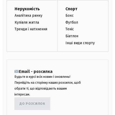
Нерухомість
Спорт
Аналітика ринку
Бокс
Купівля житла
Футбол
Тренди і натхнення
Теніс
Біатлон
Інші види спорту
Email - розсилка
Будьте в курсі всіх новин і оновлень!
Перейдіть на сторінку наших розсилок, щоб
обрати ті, що відповідають вашим
інтересам.
ДО РОЗСИЛОК