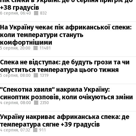
+38 градусів
6 серпня,
06:40
832
На Україну чекає пік африканської спеки:
коли температури стануть
комфортнішими
5 серпня,
20:00
11481
Спека не відступає: де будуть грози та чи
опуститься температура цього тижня
5 серпня,
08:00
1319
"Спекотна хвиля" накрила Україну:
синоптик розповів, коли очікуються зміни
4 серпня,
08:00
2350
Україну накриває африканська спека: де
температура сягне +39 градусів
4 серпня,
07:32
911