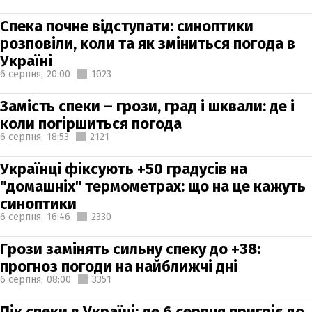
Спека почне відступати: синоптики
розповіли, коли та як зміниться погода в
Україні
6 серпня,
20:00
1023
Замість спеки – грози, град і шквали: де і
коли погіршиться погода
6 серпня,
18:53
2121
Українці фіксують +50 градусів на
"домашніх" термометрах: що на це кажуть
синоптики
6 серпня,
16:46
2330
Грози замінять сильну спеку до +38:
прогноз погоди на найближчі дні
6 серпня,
08:00
3351
Пік спеки в Україні: де 6 серпня пригріє до