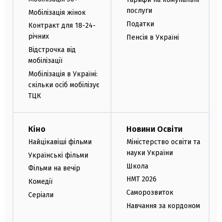
послуги
Мобілізація жінок
Податки
Контракт для 18-24-
річних
Пенсія в Україні
Відстрочка від
мобілізації
Мобілізація в Україні:
скільки осіб мобілізує
ТЦК
Кіно
Новини Освіти
Найцікавіші фільми
Міністерство освіти та
науки України
Українські фільми
Школа
Фільми на вечір
НМТ 2026
Комедії
Саморозвиток
Серіали
Навчання за кордоном