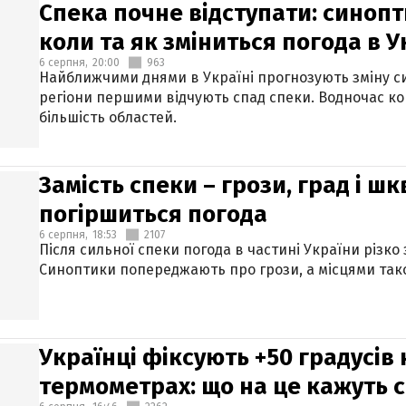
Спека почне відступати: синопт
коли та як зміниться погода в У
6 серпня,
20:00
963
Найближчими днями в Україні прогнозують зміну син
регіони першими відчують спад спеки. Водночас к
більшість областей.
Замість спеки – грози, град і шк
погіршиться погода
6 серпня,
18:53
2107
Після сильної спеки погода в частині України різко
Синоптики попереджають про грози, а місцями тако
Українці фіксують +50 градусів
термометрах: що на це кажуть 