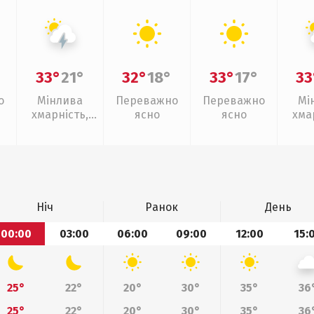
33°
21°
32°
18°
33°
17°
33
о
Мінлива
Переважно
Переважно
Мі
хмарність,
ясно
ясно
хма
грози
слаб
Ніч
Ранок
День
00:00
03:00
06:00
09:00
12:00
15:
25°
22°
20°
30°
35°
36
25°
22°
20°
30°
35°
36