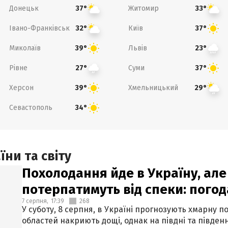
Донецьк
Житомир
37°
33°
Івано-Франківськ
Київ
32°
37°
Миколаїв
Львів
39°
23°
Рівне
Суми
27°
37°
Херсон
Хмельницький
39°
29°
Севастополь
34°
ни та світу
Похолодання йде в Україну, але
потерпатимуть від спеки: погод
7 серпня,
17:39
268
У суботу, 8 серпня, в Україні прогнозують хмарну п
областей накриють дощі, однак на півдні та півден