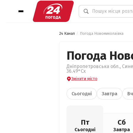
24 Канал
Погода Новомиколаївка
Погода Нов
Дніпропетровська обл., Син
36.49°Сх
Змінити місто
Сьогодні
Завтра
Вч
Пт
Сб
Сьогодні
Завтра