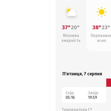
37°
20°
38°
23°
Мінлива
Переважн
хмарність
ясно
П'ятниця, 7 серпня
Схід:
Захід:
05:16
19:59
Температура С°