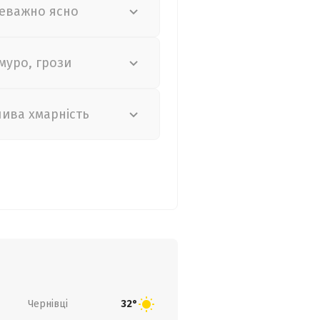
еважно ясно
муро, грози
лива хмарність
Чернівці
32°