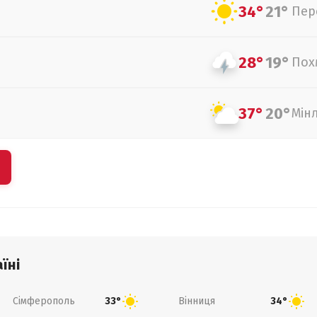
34°
21°
Пер
28°
19°
Пох
37°
20°
Мін
їні
Сімферополь
Вінниця
33°
34°