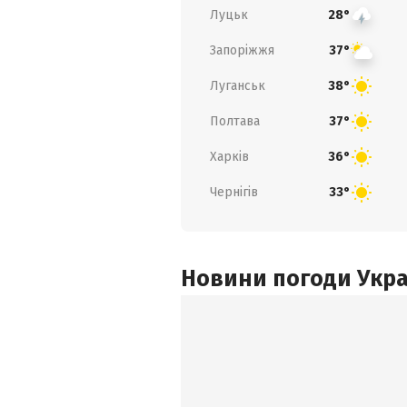
Луцьк
28°
Запоріжжя
37°
Луганськ
38°
Полтава
37°
Харків
36°
Чернігів
33°
Новини погоди Украї