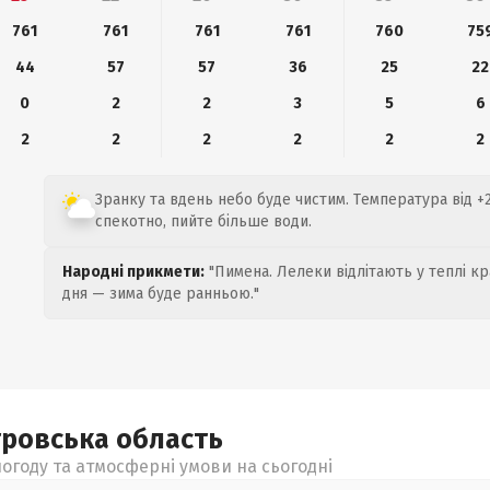
761
761
761
761
760
75
44
57
57
36
25
22
0
2
2
3
5
6
2
2
2
2
2
2
Зранку та вдень небо буде чистим. Температура від +2
спекотно, пийте більше води.
Народні прикмети:
"Пимена. Лелеки відлітають у теплі кр
дня — зима буде ранньою."
тровська
область
огоду та атмосферні умови на сьогодні