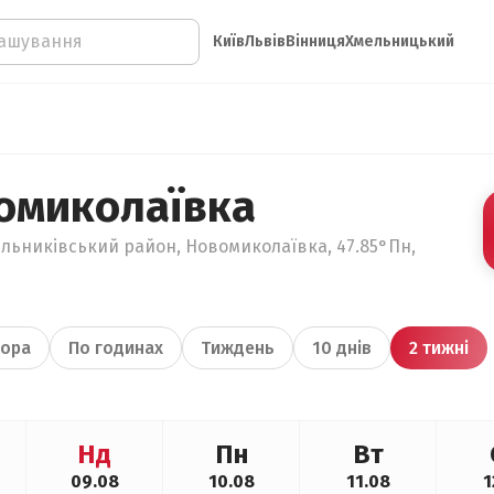
Київ
Львів
Вінниця
Хмельницький
омиколаївка
ельниківський район, Новомиколаївка, 47.85°Пн,
ора
По годинах
Тиждень
10 днів
2 тижні
Нд
Пн
Вт
09.08
10.08
11.08
1