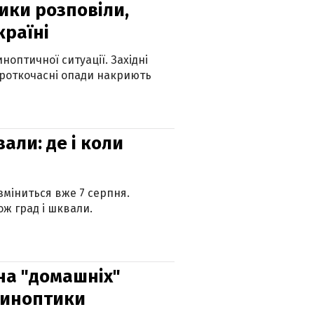
ики розповіли,
країні
оптичної ситуації. Західні
ороткочасні опади накриють
вали: де і коли
 зміниться вже 7 серпня.
ж град і шквали.
 на "домашніх"
синоптики