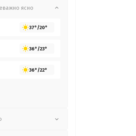
еважно ясно
37°
/
20°
36°
/
23°
36°
/
22°
о