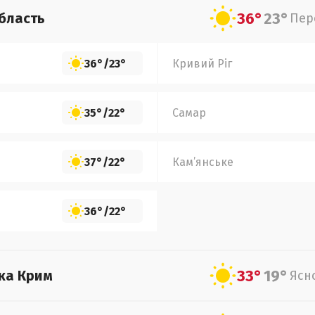
36°
23°
бласть
Пер
36°
/
23°
Кривий Ріг
35°
/
22°
Самар
37°
/
22°
Кам’янське
36°
/
22°
33°
19°
ка Крим
Ясн