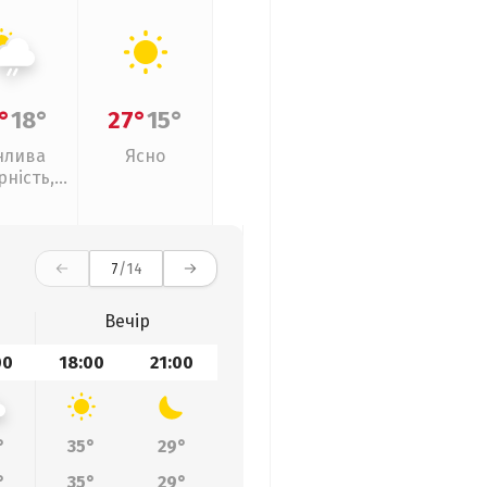
°
18°
27°
15°
нлива
Ясно
рність,
кий дощ
7
/14
Вечір
00
18:00
21:00
°
35°
29°
°
35°
29°