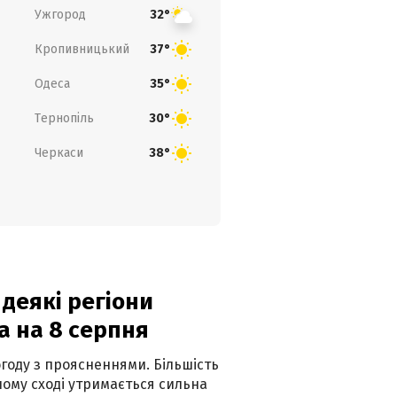
Ужгород
32°
Кропивницький
37°
Одеса
35°
Тернопіль
30°
Черкаси
38°
 деякі регіони
а на 8 серпня
огоду з проясненнями. Більшість
ному сході утримається сильна