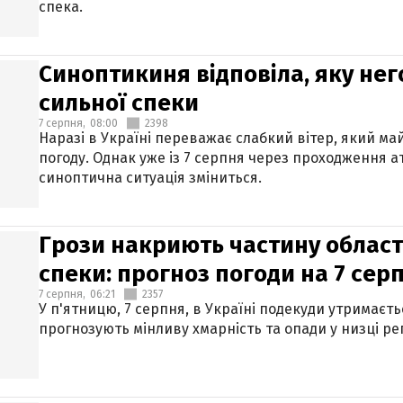
спека.
Синоптикиня відповіла, яку нег
сильної спеки
7 серпня,
08:00
2398
Наразі в Україні переважає слабкий вітер, який м
погоду. Однак уже із 7 серпня через проходження 
синоптична ситуація зміниться.
Грози накриють частину областе
спеки: прогноз погоди на 7 сер
7 серпня,
06:21
2357
У п'ятницю, 7 серпня, в Україні подекуди утримаєт
прогнозують мінливу хмарність та опади у низці рег