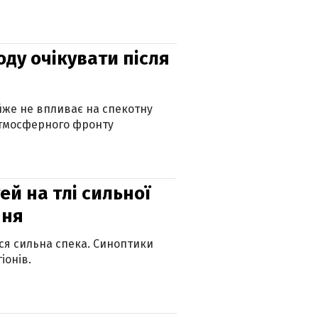
оду очікувати після
айже не впливає на спекотну
атмосферного фронту
й на тлі сильної
пня
ься сильна спека. Синоптики
іонів.