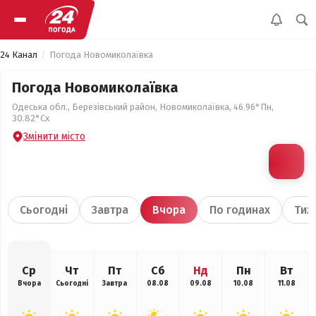
24 Канал
Погода Новомиколаївка
Погода Новомиколаївка
Одеська обл., Березівський район, Новомиколаївка, 46.96°Пн,
30.82°Сх
Змінити місто
Сьогодні
Завтра
Вчора
По годинах
Тиж
Ср
Чт
Пт
Сб
Нд
Пн
Вт
Вчора
Сьогодні
Завтра
08.08
09.08
10.08
11.08