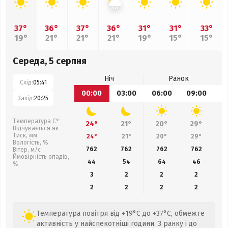
37°
36°
37°
36°
31°
31°
33°
19°
21°
21°
21°
19°
15°
15°
Середа, 5 серпня
Ніч
Ранок
Схід:
05:41
00:00
03:00
06:00
09:00
1
Захід:
20:25
Температура С°
24°
21°
20°
29°
Відчувається як
Тиск, мм
24°
21°
20°
29°
Вологість, %
762
762
762
762
Вітер, м/с
Ймовірність опадів,
44
54
64
46
%
3
2
2
2
2
2
2
2
Температура повітря від +19°C до +37°C, обмежте
активність у найспекотніші години. З ранку і до