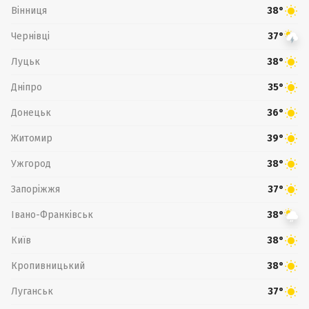
Вінниця
38°
Чернівці
37°
Луцьк
38°
Дніпро
35°
Донецьк
36°
Житомир
39°
Ужгород
38°
Запоріжжя
37°
Івано-Франківськ
38°
Київ
38°
Кропивницький
38°
Луганськ
37°