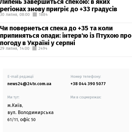
Липень завершиться спекою: в яких
регіонах знову пригріє до +33 градусів
30 липня,
08:00
1884
Чи повернеться спека до +35 та коли
припиняться опади: інтерв'ю із Птухою про
погоду в Україні у серпні
29 липня,
14:00
2494
E-mail редакції
Номер телефону:
news24@24tv.com.ua
+38 044 390 5077
Ми тут:
Ми в соцмережах:
м.Київ
,
вул. Володимирська
офіс
61/11,
50