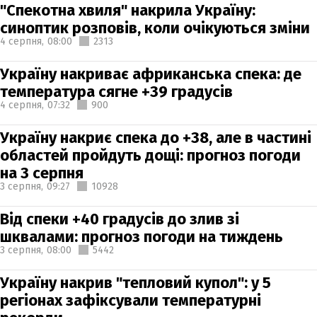
"Спекотна хвиля" накрила Україну:
синоптик розповів, коли очікуються зміни
4 серпня,
08:00
2313
Україну накриває африканська спека: де
температура сягне +39 градусів
4 серпня,
07:32
900
Україну накриє спека до +38, але в частині
областей пройдуть дощі: прогноз погоди
на 3 серпня
3 серпня,
09:27
10928
Від спеки +40 градусів до злив зі
шквалами: прогноз погоди на тиждень
3 серпня,
08:00
5442
Україну накрив "тепловий купол": у 5
регіонах зафіксували температурні