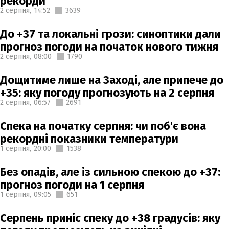
рекорди
2 серпня,
14:52
3639
До +37 та локальні грози: синоптики дали
прогноз погоди на початок нового тижня
2 серпня,
08:00
1790
Дощитиме лише на Заході, але припече до
+35: яку погоду прогнозують на 2 серпня
2 серпня,
06:57
2691
Спека на початку серпня: чи поб'є вона
рекордні показники температури
1 серпня,
20:00
1538
Без опадів, але із сильною спекою до +37:
прогноз погоди на 1 серпня
1 серпня,
09:05
651
Серпень приніс спеку до +38 градусів: яку