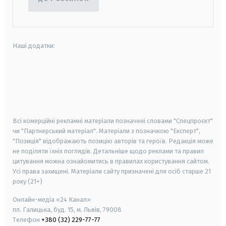
Наші додатки:
android
apple
smart tv
samsung smart tv
Всі комерційні рекламні матеріали позначені словами "Спецпроєкт"
чи "Партнерський матеріал". Матеріали з позначкою "Експерт",
"Позиція" відображають позицію авторів та героїв. Редакція може
не поділяти їхніх поглядів. Детальніше щодо реклами та правил
цитування можна ознайомитись в правилах користування сайтом.
Усі права захищені.
Матеріали сайту призначені для осіб старше
21
року (21+)
Онлайн-медіа «24 Канал»
пл. Галицька, буд. 15, м. Львів, 79008
Телефон
+380 (32) 229-77-77