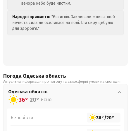
вечора небо буде чистим.
Народні прикмети:
"Євсигнія. Заклинали жнива, щоб
нечиста сила не оселилася на полі. Їли сиру цибулю
для здоров'я."
Погода Одеська
область
Актуальна інформація про погоду та атмосферні умови на сьогодні
Одеська
область
36°
20°
Ясно
Березівка
36°
/
20°