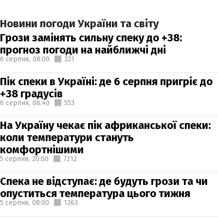
Новини погоди України та світу
Грози замінять сильну спеку до +38:
прогноз погоди на найближчі дні
6 серпня,
08:00
321
Пік спеки в Україні: де 6 серпня пригріє до
+38 градусів
6 серпня,
06:40
553
На Україну чекає пік африканської спеки:
коли температури стануть
комфортнішими
5 серпня,
20:00
7212
Спека не відступає: де будуть грози та чи
опуститься температура цього тижня
5 серпня,
08:00
1263