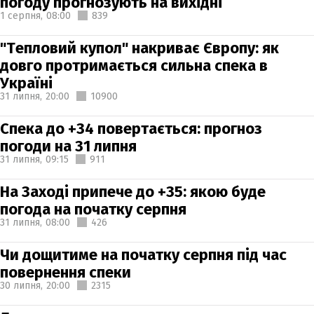
погоду прогнозують на вихідні
1 серпня,
08:00
839
"Тепловий купол" накриває Європу: як
довго протримається сильна спека в
Україні
31 липня,
20:00
10900
Спека до +34 повертається: прогноз
погоди на 31 липня
31 липня,
09:15
911
На Заході припече до +35: якою буде
погода на початку серпня
31 липня,
08:00
426
Чи дощитиме на початку серпня під час
повернення спеки
30 липня,
20:00
2315