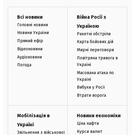
Всі новини
Війна Росії з
Головні новини
Україною
Новини України
Ракетні обстріли
Прямий ефір
Карта бойових дій
Відеоновини
Мирні переговори
Аудіоновини
Повітряна тривога в
Україні
Погода
Масована атака по
Україні
Вибухи у Росії
Втрати ворога
Мобілізація в
Новини економіки
Ціна нафти
Україні
Курси валют
Звільнення з військової