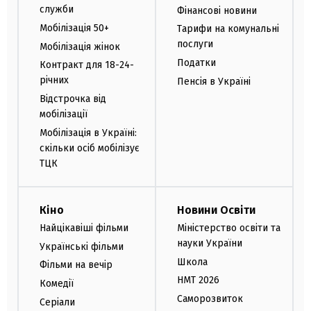
служби
Фінансові новини
Мобілізація 50+
Тарифи на комунальні
послуги
Мобілізація жінок
Податки
Контракт для 18-24-
річних
Пенсія в Україні
Відстрочка від
мобілізації
Мобілізація в Україні:
скільки осіб мобілізує
ТЦК
Кіно
Новини Освіти
Найцікавіші фільми
Міністерство освіти та
науки України
Українські фільми
Школа
Фільми на вечір
НМТ 2026
Комедії
Саморозвиток
Серіали