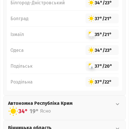
Білгород-Дністровський
34°
/
23°
Болград
37°
/
21°
Ізмаїл
35°
/
21°
Одеса
34°
/
23°
Подільськ
37°
/
20°
Роздільна
37°
/
22°
Автономна Республіка Крим
34°
19°
Ясно
Вінницька
область