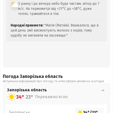
З ранку і до вечора небо буде чистим, вітер до 7
м/с. На термометрі від +21°C до +38°C, дуже
тепло, тримайтеся в тіні.
Народні прикмети:
"Матія (Матвія). Вважалося, що в
цей день змії висмоктують молоко з корів, тому
худобу не виганяли на пасовище."
Погода Запорізька
область
Актуальна інформація про погоду та атмосферні умови на сьогодні
Запорізька
область
34°
23°
Переважно ясно
Бердянськ
34°
/
23°