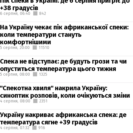
Пік спеки в Україні: де 6 серпня пригріє до
+38 градусів
6 серпня,
06:40
842
На Україну чекає пік африканської спеки:
коли температури стануть
комфортнішими
5 серпня,
20:00
11510
Спека не відступає: де будуть грози та чи
опуститься температура цього тижня
5 серпня,
08:00
1325
"Спекотна хвиля" накрила Україну:
синоптик розповів, коли очікуються зміни
4 серпня,
08:00
2351
Україну накриває африканська спека: де
температура сягне +39 градусів
4 серпня,
07:32
916