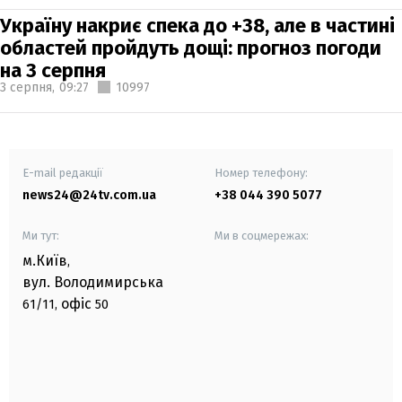
Україну накриє спека до +38, але в частині
областей пройдуть дощі: прогноз погоди
на 3 серпня
3 серпня,
09:27
10997
E-mail редакції
Номер телефону:
news24@24tv.com.ua
+38 044 390 5077
Ми тут:
Ми в соцмережах:
м.Київ
,
вул. Володимирська
офіс
61/11,
50