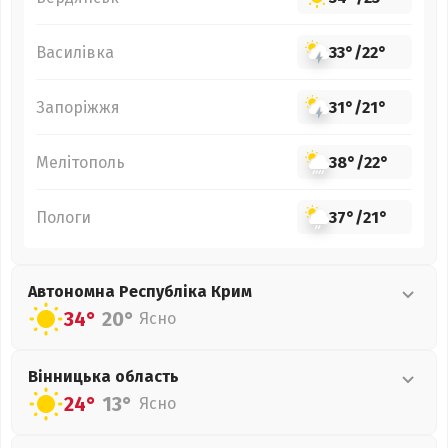
Василівка
33°
/
22°
Запоріжжя
31°
/
21°
Мелітополь
38°
/
22°
Пологи
37°
/
21°
Автономна Республіка Крим
34°
20°
Ясно
Вінницька
область
24°
13°
Ясно