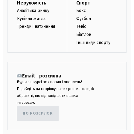
Нерухомість
Спорт
Аналітика ринку
Бокс
Купівля житла
Футбол
Тренди і натхнення
Теніс
Біатлон
Інші види спорту
Email - розсилка
Будьте в курсі всіх новин і оновлень!
Перейдіть на сторінку наших розсилок, щоб
обрати ті, що відповідають вашим
інтересам.
ДО РОЗСИЛОК