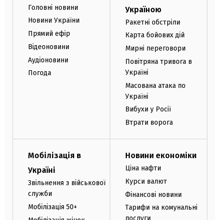
Головні новини
Україною
Новини України
Ракетні обстріли
Прямий ефір
Карта бойових дій
Відеоновини
Мирні переговори
Аудіоновини
Повітряна тривога в
Україні
Погода
Масована атака по
Україні
Вибухи у Росії
Втрати ворога
Мобілізація в
Новини економіки
Ціна нафти
Україні
Курси валют
Звільнення з військової
служби
Фінансові новини
Мобілізація 50+
Тарифи на комунальні
послуги