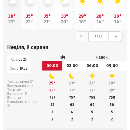
38°
35°
35°
33°
29°
28°
30°
21°
22°
21°
20°
16°
14°
14°
7
/14
Неділя, 9 серпня
Ніч
Ранок
Схід:
05:25
00:00
03:00
06:00
09:00
1
Захід:
19:58
Температура С°
25°
23°
22°
28°
Відчувається як
Тиск, мм
25°
23°
22°
29°
Вологість, %
757
757
758
758
Вітер, м/с
Ймовірність опадів,
53
62
69
50
%
3
4
5
5
2
2
2
2