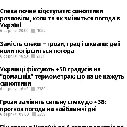
Спека почне відступати: синоптики
розповіли, коли та як зміниться погода в
Україні
6 серпня,
20:00
1059
Замість спеки – грози, град і шквали: де і
коли погіршиться погода
6 серпня,
18:53
2131
Українці фіксують +50 градусів на
"домашніх" термометрах: що на це кажуть
синоптики
6 серпня,
16:46
2380
Грози замінять сильну спеку до +38:
прогноз погоди на найближчі дні
6 серпня,
08:00
3358