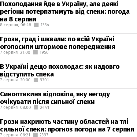
Похолодання йде в Україну, але деякі
регіони потерпатимуть від спеки: погода
на 8 серпня
8 серпня,
06:46
1334
Грози, град і шквали: по всій Україні
оголосили штормове попередження
7 серпня,
21:00
1956
В Україні дещо похолодає: як надовго
відступить спека
7 серпня,
20:00
9301
Синоптикиня відповіла, яку негоду
очікувати після сильної спеки
7 серпня,
08:00
2441
Грози накриють частину областей на тлі
сильної спеки: прогноз погоди на 7 серпня
7 серпня,
06:21
2397