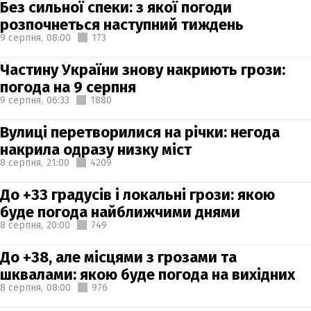
Без сильної спеки: з якої погоди
розпочнеться наступний тиждень
9 серпня,
08:00
173
Частину України знову накриють грози:
погода на 9 серпня
9 серпня,
06:33
1880
Вулиці перетворилися на річки: негода
накрила одразу низку міст
8 серпня,
21:00
4209
До +33 градусів і локальні грози: якою
буде погода найближчими днями
8 серпня,
20:00
749
До +38, але місцями з грозами та
шквалами: якою буде погода на вихідних
8 серпня,
08:00
976