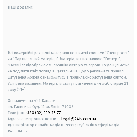
Наші додатки:
android
apple
smart tv
samsung smart tv
Всі комерційні рекламні матеріали позначені словами "Спецпроєкт"
чи "Партнерський матеріал". Матеріали з позначкою "Експерт",
"Позиція" відображають позицію авторів та героїв. Редакція може
не поділяти їхніх поглядів. Детальніше щодо реклами та правил
цитування можна ознайомитись в правилах користування сайтом.
Усі права захищені.
Матеріали сайту призначені для осіб старше
21
року (21+)
Онлайн-медіа «24 Канал»
пл. Галицька, буд. 15, м. Львів, 79008
Телефон
+380 (32) 229-77-77
Адреса електронної пошти —
legal@24tv.com.ua
Ідентифікатор онлайн-медіа в Реєстрі суб'єктів у сфері медіа —
R40-06057