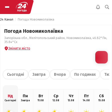
24 Канал
Погода Новомиколаївка
Погода Новомиколаївка
Запорізька обл., Мелітопольський район, Новомиколаївка, 46.82°Пн,
35.84°Сх
Змінити місто
Сьогодні
Завтра
Вчора
По годинах
Тиж
Нд
Пн
Вт
Ср
Чт
Пт
Сб
Сьогодні
Завтра
11.08
12.08
13.08
14.08
15.08