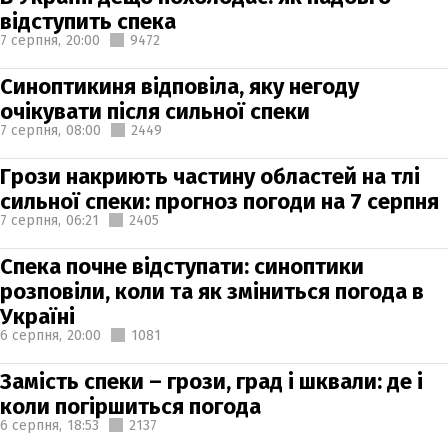
відступить спека
7 серпня,
20:00
9472
Синоптикиня відповіла, яку негоду
очікувати після сильної спеки
7 серпня,
08:00
2449
Грози накриють частину областей на тлі
сильної спеки: прогноз погоди на 7 серпня
7 серпня,
06:21
2405
Спека почне відступати: синоптики
розповіли, коли та як зміниться погода в
Україні
6 серпня,
20:00
1081
Замість спеки – грози, град і шквали: де і
коли погіршиться погода
6 серпня,
18:53
2137