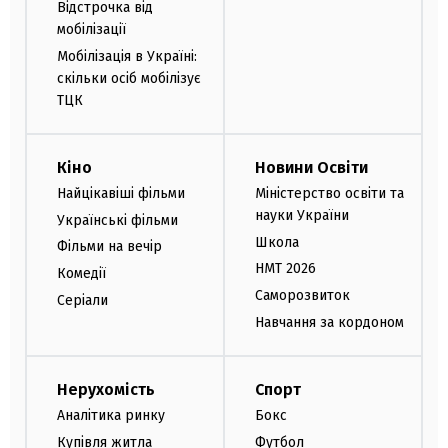
Відстрочка від
мобілізації
Мобілізація в Україні:
скільки осіб мобілізує
ТЦК
Кіно
Новини Освіти
Найцікавіші фільми
Міністерство освіти та
науки України
Українські фільми
Школа
Фільми на вечір
НМТ 2026
Комедії
Саморозвиток
Серіали
Навчання за кордоном
Нерухомість
Спорт
Аналітика ринку
Бокс
Купівля житла
Футбол