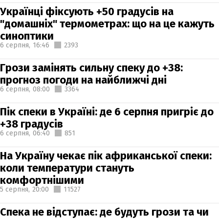
Українці фіксують +50 градусів на
"домашніх" термометрах: що на це кажуть
синоптики
6 серпня,
16:46
2393
Грози замінять сильну спеку до +38:
прогноз погоди на найближчі дні
6 серпня,
08:00
3364
Пік спеки в Україні: де 6 серпня пригріє до
+38 градусів
6 серпня,
06:40
851
На Україну чекає пік африканської спеки:
коли температури стануть
комфортнішими
5 серпня,
20:00
11527
Спека не відступає: де будуть грози та чи