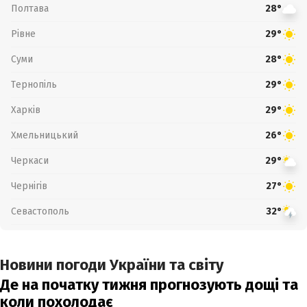
Полтава
28°
Рівне
29°
Суми
28°
Тернопіль
29°
Харків
29°
Хмельницький
26°
Черкаси
29°
Чернігів
27°
Севастополь
32°
Новини погоди України та світу
Де на початку тижня прогнозують дощі та
коли похолодає