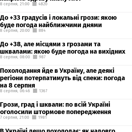
8 серпня,
21:00
4820
До +33 градусів і локальні грози: якою
буде погода найближчими днями
8 серпня,
20:00
884
До +38, але місцями з грозами та
шквалами: якою буде погода на вихідних
8 серпня,
08:00
987
Похолодання йде в Україну, але деякі
регіони потерпатимуть від спеки: погода
на 8 серпня
8 серпня,
06:46
1367
Грози, град і шквали: по всій Україні
оголосили штормове попередження
7 серпня,
21:00
1981
В Україні дещо похолодає: як надовго