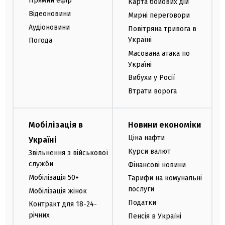
Прямий ефір
Карта бойових дій
Відеоновини
Мирні переговори
Аудіоновини
Повітряна тривога в
Україні
Погода
Масована атака по
Україні
Вибухи у Росії
Втрати ворога
Мобілізація в
Новини економіки
Ціна нафти
Україні
Курси валют
Звільнення з військової
служби
Фінансові новини
Мобілізація 50+
Тарифи на комунальні
послуги
Мобілізація жінок
Податки
Контракт для 18-24-
річних
Пенсія в Україні