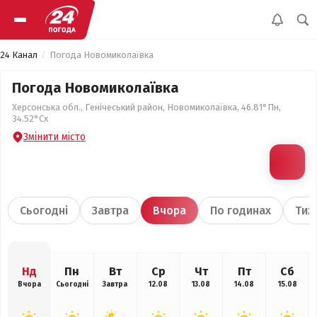
24 Канал
Погода Новомиколаївка
Погода Новомиколаївка
Херсонська обл., Генічеський район, Новомиколаївка, 46.81°Пн,
34.52°Сх
Змінити місто
Сьогодні
Завтра
Вчора
По годинах
Тиж
Нд
Пн
Вт
Ср
Чт
Пт
Сб
Вчора
Сьогодні
Завтра
12.08
13.08
14.08
15.08