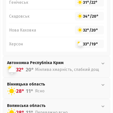
Генічеськ
31°
/
22°
Скадовськ
34°
/
20°
Нова Каховка
32°
/
20°
Херсон
33°
/
19°
Автономна Республіка Крим
32°
20°
Мінлива хмарність, слабкий дощ
Вінницька
область
28°
11°
Ясно
Волинська
область
28°
11°
Переважно ясно