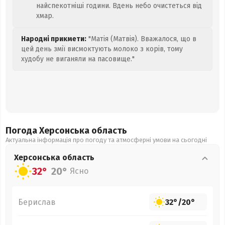
найспекотніші години. Вдень небо очистеться від
хмар.
Народні прикмети:
"Матія (Матвія). Вважалося, що в
цей день змії висмоктують молоко з корів, тому
худобу не виганяли на пасовище."
Погода Херсонська
область
Актуальна інформація про погоду та атмосферні умови на сьогодні
Херсонська
область
32°
20°
Ясно
Берислав
32°
/
20°