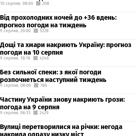
10 серпня,
08:00
208
Від прохолодних ночей до +36 вдень:
прогноз погоди на тиждень
9 серпня,
20:00
5228
Дощі та хмари накриють Україну: прогноз
погоди на 10 серпня
9 серпня,
18:16
4246
Без сильної спеки: з якої погоди
розпочнеться наступний тиждень
9 серпня,
08:00
780
Частину України знову накриють грози:
погода на 9 серпня
9 серпня,
06:33
2429
Вулиці перетворилися на річки: негода
накрила одразу низку міст