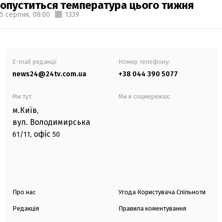
опуститься температура цього тижня
5 серпня,
08:00
1339
E-mail редакції
Номер телефону:
news24@24tv.com.ua
+38 044 390 5077
Ми тут:
Ми в соцмережах:
м.Київ
,
вул. Володимирська
офіс
61/11,
50
Про нас
Угода Користувача Спільноти
Редакція
Правила коментування