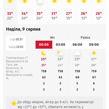
33°
34°
35°
31°
27°
26°
29°
22°
20°
20°
19°
15°
13°
13°
Неділя, 9 серпня
Ніч
Ранок
Схід:
05:31
00:00
03:00
06:00
09:00
1
Захід:
20:03
Температура С°
25°
24°
23°
27°
Відчувається як
Тиск, мм
25°
24°
23°
28°
Вологість, %
758
758
758
759
Вітер, м/с
Ймовірність опадів,
62
63
68
61
%
2
5
5
6
2
2
2
2
До обіду хмарно, вітер до 6 м/с. На термометрі
від +22°C до +33°C, обмежте активність у