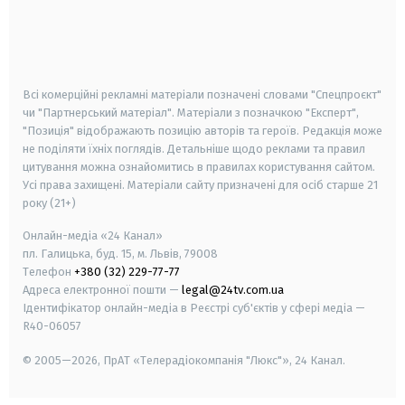
android
apple
smart tv
samsung smart tv
Всі комерційні рекламні матеріали позначені словами "Спецпроєкт"
чи "Партнерський матеріал". Матеріали з позначкою "Експерт",
"Позиція" відображають позицію авторів та героїв. Редакція може
не поділяти їхніх поглядів. Детальніше щодо реклами та правил
цитування можна ознайомитись в правилах користування сайтом.
Усі права захищені.
Матеріали сайту призначені для осіб старше
21
року (21+)
Онлайн-медіа «24 Канал»
пл. Галицька, буд. 15, м. Львів, 79008
Телефон
+380 (32) 229-77-77
Адреса електронної пошти —
legal@24tv.com.ua
Ідентифікатор онлайн-медіа в Реєстрі суб'єктів у сфері медіа —
R40-06057
© 2005—2026,
ПрАТ «Телерадіокомпанія "Люкс"», 24 Канал.