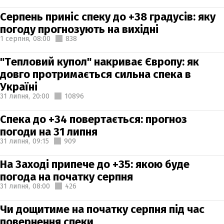
Серпень приніс спеку до +38 градусів: яку
погоду прогнозують на вихідні
1 серпня,
08:00
838
"Тепловий купол" накриває Європу: як
довго протримається сильна спека в
Україні
31 липня,
20:00
10896
Спека до +34 повертається: прогноз
погоди на 31 липня
31 липня,
09:15
909
На Заході припече до +35: якою буде
погода на початку серпня
31 липня,
08:00
426
Чи дощитиме на початку серпня під час
повернення спеки