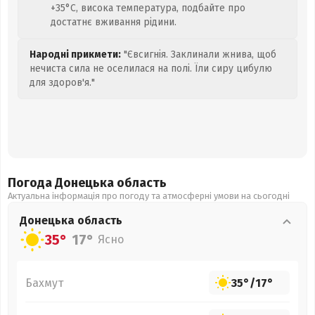
+35°C, висока температура, подбайте про
достатнє вживання рідини.
Народні прикмети:
"Євсигнія. Заклинали жнива, щоб
нечиста сила не оселилася на полі. Їли сиру цибулю
для здоров'я."
Погода Донецька
область
Актуальна інформація про погоду та атмосферні умови на сьогодні
Донецька
область
35°
17°
Ясно
Бахмут
35°
/
17°