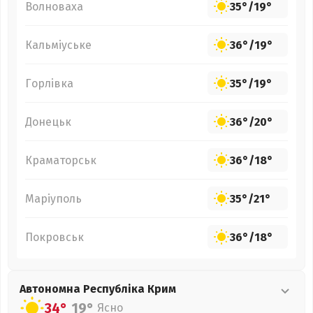
Волноваха
35°
/
19°
Кальміуське
36°
/
19°
Горлівка
35°
/
19°
Донецьк
36°
/
20°
Краматорськ
36°
/
18°
Маріуполь
35°
/
21°
Покровськ
36°
/
18°
Автономна Республіка Крим
34°
19°
Ясно