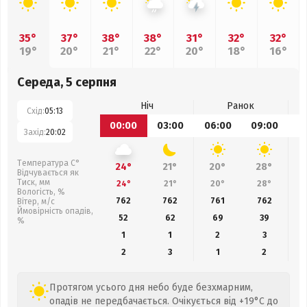
35°
37°
38°
38°
31°
32°
32°
19°
20°
21°
22°
20°
18°
16°
Середа, 5 серпня
Ніч
Ранок
Схід:
05:13
00:00
03:00
06:00
09:00
1
Захід:
20:02
Температура С°
24°
21°
20°
28°
Відчувається як
Тиск, мм
24°
21°
20°
28°
Вологість, %
762
762
761
762
Вітер, м/с
Ймовірність опадів,
52
62
69
39
%
1
1
2
3
2
3
1
2
Протягом усього дня небо буде безхмарним,
опадів не передбачається. Очікується від +19°C до