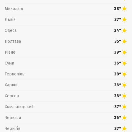
Миколаїв
38°
Львів
37°
Одеса
34°
Полтава
35°
Рівне
39°
Суми
36°
Тернопіль
38°
Харків
36°
Херсон
38°
Хмельницький
37°
Черкаси
36°
Чернігів
37°