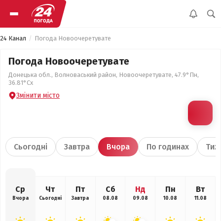
24 Канал
Погода Новоочеретувате
Погода Новоочеретувате
Донецька обл., Волноваський район, Новоочеретувате, 47.9°Пн,
36.81°Сх
Змінити місто
Сьогодні
Завтра
Вчора
По годинах
Тиж
Ср
Чт
Пт
Сб
Нд
Пн
Вт
Вчора
Сьогодні
Завтра
08.08
09.08
10.08
11.08