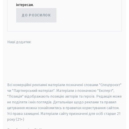
інтересам.
ДО РОЗСИЛОК
Наші додатки:
android
apple
smart tv
samsung smart tv
Всі комерційні рекламні матеріали позначені словами "Спецпроєкт"
чи "Партнерський матеріал". Матеріали з позначкою "Експерт",
"Позиція" відображають позицію авторів та героїв. Редакція може
не поділяти їхніх поглядів. Детальніше щодо реклами та правил
цитування можна ознайомитись в правилах користування сайтом.
Усі права захищені.
Матеріали сайту призначені для осіб старше
21
року (21+)