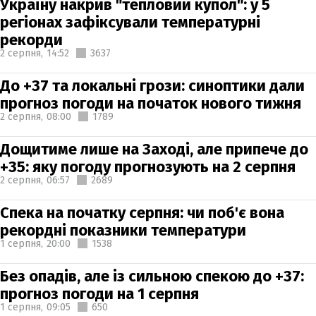
Україну накрив "тепловий купол": у 5
регіонах зафіксували температурні
рекорди
2 серпня,
14:52
3637
До +37 та локальні грози: синоптики дали
прогноз погоди на початок нового тижня
2 серпня,
08:00
1789
Дощитиме лише на Заході, але припече до
+35: яку погоду прогнозують на 2 серпня
2 серпня,
06:57
2689
Спека на початку серпня: чи поб'є вона
рекордні показники температури
1 серпня,
20:00
1538
Без опадів, але із сильною спекою до +37:
прогноз погоди на 1 серпня
1 серпня,
09:05
650