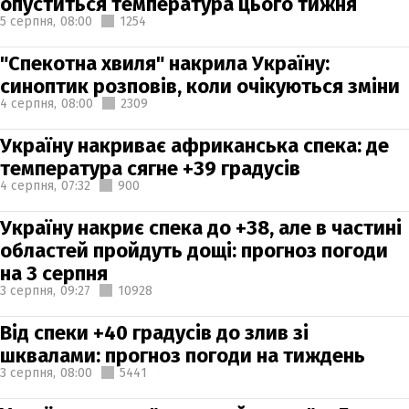
опуститься температура цього тижня
5 серпня,
08:00
1254
"Спекотна хвиля" накрила Україну:
синоптик розповів, коли очікуються зміни
4 серпня,
08:00
2309
Україну накриває африканська спека: де
температура сягне +39 градусів
4 серпня,
07:32
900
Україну накриє спека до +38, але в частині
областей пройдуть дощі: прогноз погоди
на 3 серпня
3 серпня,
09:27
10928
Від спеки +40 градусів до злив зі
шквалами: прогноз погоди на тиждень
3 серпня,
08:00
5441