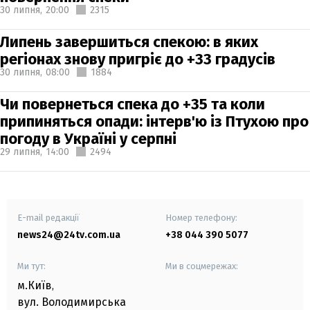
30 липня,
20:00
2315
Липень завершиться спекою: в яких
регіонах знову пригріє до +33 градусів
30 липня,
08:00
1884
Чи повернеться спека до +35 та коли
припиняться опади: інтерв'ю із Птухою про
погоду в Україні у серпні
29 липня,
14:00
2494
E-mail редакції
Номер телефону:
news24@24tv.com.ua
+38 044 390 5077
Ми тут:
Ми в соцмережах:
м.Київ
,
вул. Володимирська