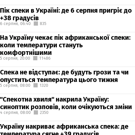
Пік спеки в Україні: де 6 серпня пригріє до
+38 градусів
6 серпня,
06:40
835
На Україну чекає пік африканської спеки:
коли температури стануть
комфортнішими
5 серпня,
20:00
11486
Спека не відступає: де будуть грози та чи
опуститься температура цього тижня
5 серпня,
08:00
1320
"Спекотна хвиля" накрила Україну:
синоптик розповів, коли очікуються зміни
4 серпня,
08:00
2350
Україну накриває африканська спека: де
температура сягне +39 градусів