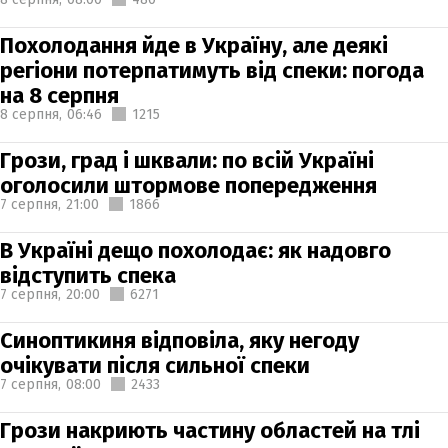
Похолодання йде в Україну, але деякі
регіони потерпатимуть від спеки: погода
на 8 серпня
8 серпня,
06:46
1215
Грози, град і шквали: по всій Україні
оголосили штормове попередження
7 серпня,
21:00
1866
В Україні дещо похолодає: як надовго
відступить спека
7 серпня,
20:00
6271
Синоптикиня відповіла, яку негоду
очікувати після сильної спеки
7 серпня,
08:00
2433
Грози накриють частину областей на тлі