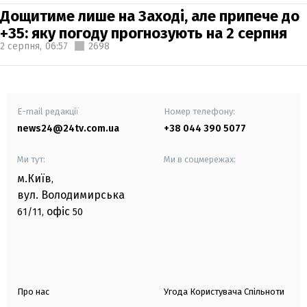
Дощитиме лише на Заході, але припече до
+35: яку погоду прогнозують на 2 серпня
2 серпня,
06:57
2698
E-mail редакції
Номер телефону:
news24@24tv.com.ua
+38 044 390 5077
Ми тут:
Ми в соцмережах:
м.Київ
,
вул. Володимирська
офіс
61/11,
50
Про нас
Угода Користувача Спільноти