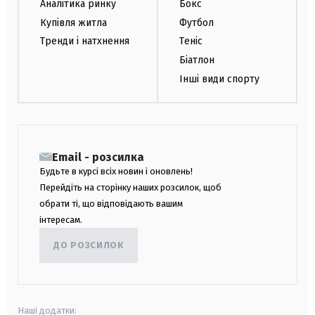
Аналітика ринку
Бокс
Купівля житла
Футбол
Тренди і натхнення
Теніс
Біатлон
Інші види спорту
Email - розсилка
Будьте в курсі всіх новин і оновлень!
Перейдіть на сторінку наших розсилок, щоб
обрати ті, що відповідають вашим
інтересам.
ДО РОЗСИЛОК
Наші додатки: