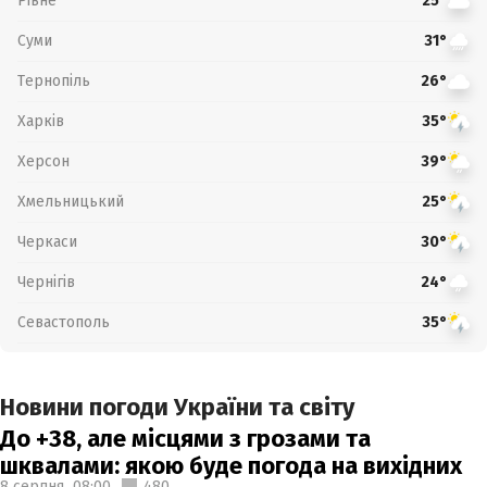
Рівне
25°
Суми
31°
Тернопіль
26°
Харків
35°
Херсон
39°
Хмельницький
25°
Черкаси
30°
Чернігів
24°
Севастополь
35°
Новини погоди України та світу
До +38, але місцями з грозами та
шквалами: якою буде погода на вихідних
8 серпня,
08:00
480