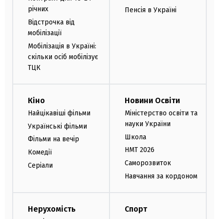
річних
Пенсія в Україні
Відстрочка від
мобілізації
Мобілізація в Україні:
скільки осіб мобілізує
ТЦК
Кіно
Новини Освіти
Найцікавіші фільми
Міністерство освіти та
науки України
Українські фільми
Школа
Фільми на вечір
НМТ 2026
Комедії
Саморозвиток
Серіали
Навчання за кордоном
Нерухомість
Спорт