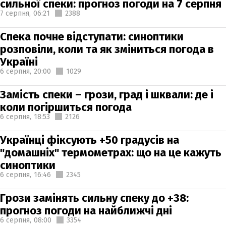
сильної спеки: прогноз погоди на 7 серпня
7 серпня,
06:21
2388
Спека почне відступати: синоптики
розповіли, коли та як зміниться погода в
Україні
6 серпня,
20:00
1029
Замість спеки – грози, град і шквали: де і
коли погіршиться погода
6 серпня,
18:53
2126
Українці фіксують +50 градусів на
"домашніх" термометрах: що на це кажуть
синоптики
6 серпня,
16:46
2345
Грози замінять сильну спеку до +38:
прогноз погоди на найближчі дні
6 серпня,
08:00
3354