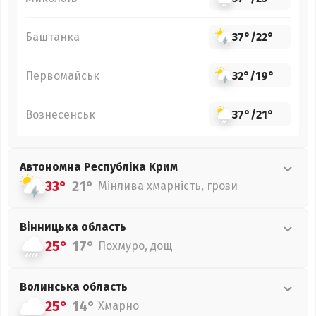
Баштанка
37°
/
22°
Первомайськ
32°
/
19°
Вознесенськ
37°
/
21°
Автономна Республіка Крим
33°
21°
Мінлива хмарність, грози
Вінницька
область
25°
17°
Похмуро, дощ
Волинська
область
25°
14°
Хмарно