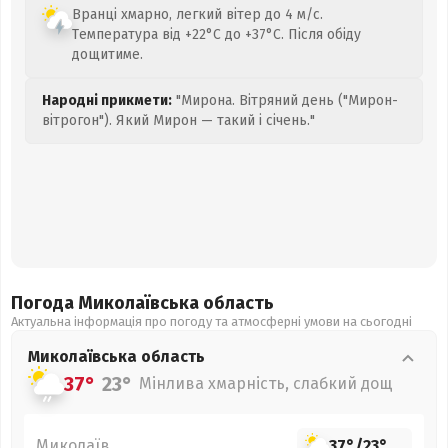
Вранці хмарно, легкий вітер до 4 м/с.
Температура від +22°C до +37°C. Після обіду
дощитиме.
Народні прикмети:
"Мирона. Вітряний день ("Мирон-
вітрогон"). Який Мирон — такий і січень."
Погода Миколаївська
область
Актуальна інформація про погоду та атмосферні умови на сьогодні
Миколаївська
область
37°
23°
Мінлива хмарність, слабкий дощ
Миколаїв
37°
/
23°