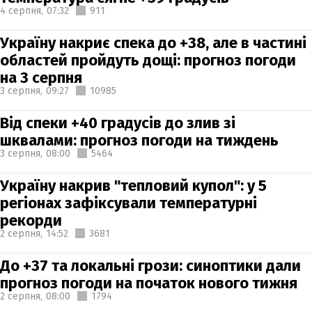
4 серпня,
07:32
911
Україну накриє спека до +38, але в частині
областей пройдуть дощі: прогноз погоди
на 3 серпня
3 серпня,
09:27
10985
Від спеки +40 градусів до злив зі
шквалами: прогноз погоди на тиждень
3 серпня,
08:00
5464
Україну накрив "тепловий купол": у 5
регіонах зафіксували температурні
рекорди
2 серпня,
14:52
3681
До +37 та локальні грози: синоптики дали
прогноз погоди на початок нового тижня
2 серпня,
08:00
1794