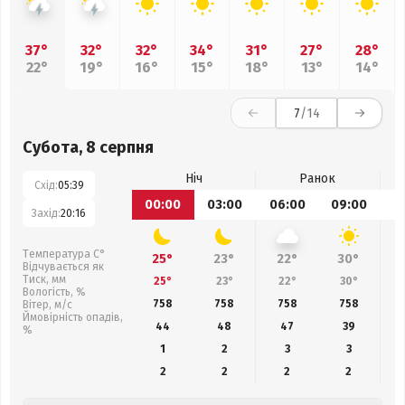
37°
32°
32°
34°
31°
27°
28°
22°
19°
16°
15°
18°
13°
14°
7
/14
Субота, 8 серпня
Ніч
Ранок
Схід:
05:39
00:00
03:00
06:00
09:00
1
Захід:
20:16
Температура С°
25°
23°
22°
30°
Відчувається як
Тиск, мм
25°
23°
22°
30°
Вологість, %
758
758
758
758
Вітер, м/с
Ймовірність опадів,
44
48
47
39
%
1
2
3
3
2
2
2
2