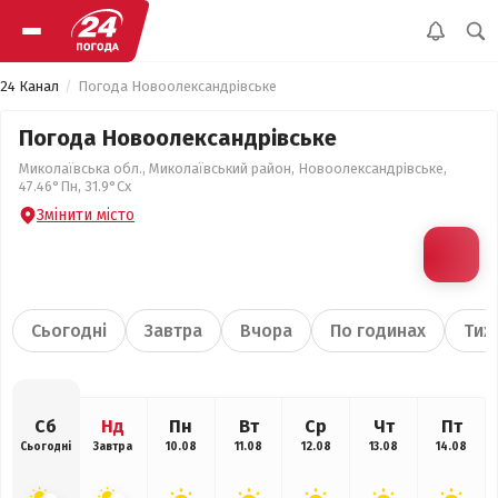
24 Канал
Погода Новоолександрівське
Погода Новоолександрівське
Миколаївська обл., Миколаївський район, Новоолександрівське,
47.46°Пн, 31.9°Сх
Змінити місто
Сьогодні
Завтра
Вчора
По годинах
Тиж
Сб
Нд
Пн
Вт
Ср
Чт
Пт
Сьогодні
Завтра
10.08
11.08
12.08
13.08
14.08