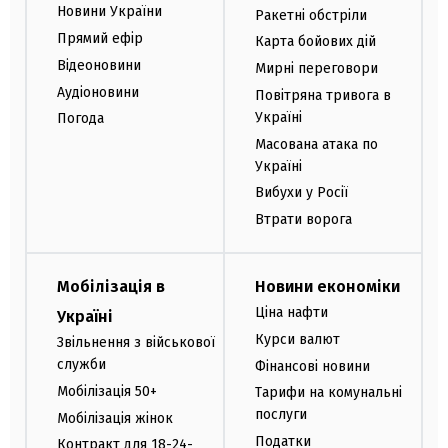
Новини України
Ракетні обстріли
Прямий ефір
Карта бойових дій
Відеоновини
Мирні переговори
Аудіоновини
Повітряна тривога в
Україні
Погода
Масована атака по
Україні
Вибухи у Росії
Втрати ворога
Мобілізація в
Новини економіки
Ціна нафти
Україні
Курси валют
Звільнення з військової
служби
Фінансові новини
Мобілізація 50+
Тарифи на комунальні
послуги
Мобілізація жінок
Податки
Контракт для 18-24-