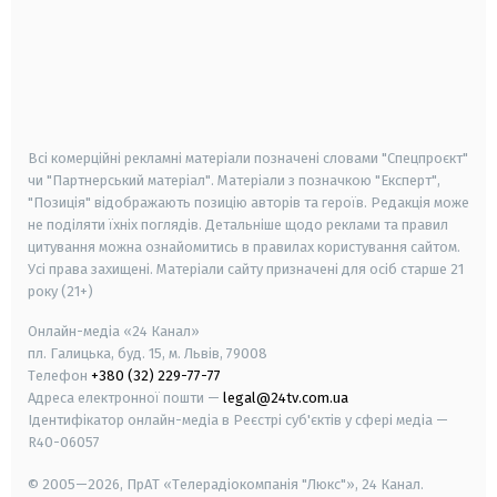
android
apple
smart tv
samsung smart tv
Всі комерційні рекламні матеріали позначені словами "Спецпроєкт"
чи "Партнерський матеріал". Матеріали з позначкою "Експерт",
"Позиція" відображають позицію авторів та героїв. Редакція може
не поділяти їхніх поглядів. Детальніше щодо реклами та правил
цитування можна ознайомитись в правилах користування сайтом.
Усі права захищені.
Матеріали сайту призначені для осіб старше
21
року (21+)
Онлайн-медіа «24 Канал»
пл. Галицька, буд. 15, м. Львів, 79008
Телефон
+380 (32) 229-77-77
Адреса електронної пошти —
legal@24tv.com.ua
Ідентифікатор онлайн-медіа в Реєстрі суб'єктів у сфері медіа —
R40-06057
© 2005—2026,
ПрАТ «Телерадіокомпанія "Люкс"», 24 Канал.