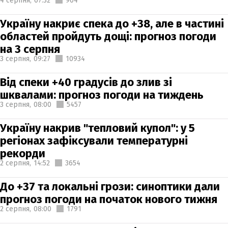
4 серпня,
07:32
904
Україну накриє спека до +38, але в частині
областей пройдуть дощі: прогноз погоди
на 3 серпня
3 серпня,
09:27
10934
Від спеки +40 градусів до злив зі
шквалами: прогноз погоди на тиждень
3 серпня,
08:00
5457
Україну накрив "тепловий купол": у 5
регіонах зафіксували температурні
рекорди
2 серпня,
14:52
3654
До +37 та локальні грози: синоптики дали
прогноз погоди на початок нового тижня
2 серпня,
08:00
1791