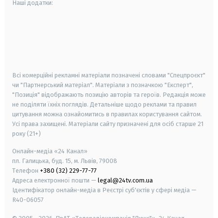
Наші додатки:
android
apple
smart tv
samsung smart tv
Всі комерційні рекламні матеріали позначені словами "Спецпроєкт"
чи "Партнерський матеріал". Матеріали з позначкою "Експерт",
"Позиція" відображають позицію авторів та героїв. Редакція може
не поділяти їхніх поглядів. Детальніше щодо реклами та правил
цитування можна ознайомитись в правилах користування сайтом.
Усі права захищені.
Матеріали сайту призначені для осіб старше
21
року (21+)
Онлайн-медіа «24 Канал»
пл. Галицька, буд. 15, м. Львів, 79008
Телефон
+380 (32) 229-77-77
Адреса електронної пошти —
legal@24tv.com.ua
Ідентифікатор онлайн-медіа в Реєстрі суб'єктів у сфері медіа —
R40-06057