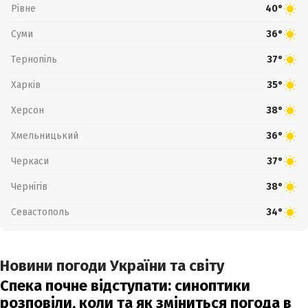
Рівне
40°
Суми
36°
Тернопіль
37°
Харків
35°
Херсон
38°
Хмельницький
36°
Черкаси
37°
Чернігів
38°
Севастополь
34°
Новини погоди України та світу
Спека почне відступати: синоптики
розповіли, коли та як зміниться погода в