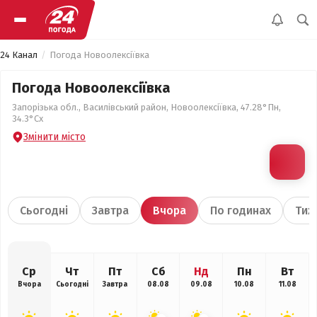
24 Канал
Погода Новоолексіївка
Погода Новоолексіївка
Запорізька обл., Василівський район, Новоолексіївка, 47.28°Пн,
34.3°Сх
Змінити місто
Сьогодні
Завтра
Вчора
По годинах
Тиж
Ср
Чт
Пт
Сб
Нд
Пн
Вт
Вчора
Сьогодні
Завтра
08.08
09.08
10.08
11.08