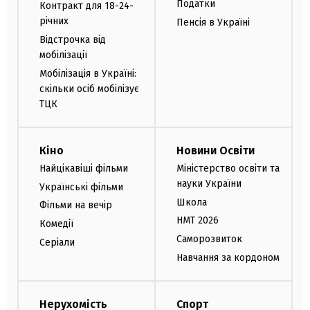
Податки
Контракт для 18-24-
річних
Пенсія в Україні
Відстрочка від
мобілізації
Мобілізація в Україні:
скільки осіб мобілізує
ТЦК
Кіно
Новини Освіти
Найцікавіші фільми
Міністерство освіти та
науки України
Українські фільми
Школа
Фільми на вечір
НМТ 2026
Комедії
Саморозвиток
Серіали
Навчання за кордоном
Нерухомість
Спорт