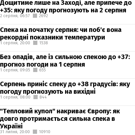
Дощитиме лише на Заході, але припече до
+35: яку погоду прогнозують на 2 серпня
2 серпня,
06:57
2692
Спека на початку серпня: чи поб'є вона
рекордні показники температури
1 серпня,
20:00
1538
Без опадів, але із сильною спекою до +37:
прогноз погоди на 1 серпня
1 серпня,
09:05
655
Серпень приніс спеку до +38 градусів: яку
погоду прогнозують на вихідні
1 серпня,
08:00
844
"Тепловий купол" накриває Європу: як
довго протримається сильна спека в
Україні
31 липня,
20:00
10910