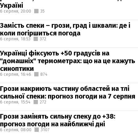
Україні
6 серпня,
20:00
35
Замість спеки – грози, град і шквали: де і
коли погіршиться погода
6 серпня,
18:53
372
Українці фіксують +50 градусів на
"домашніх" термометрах: що на це кажуть
синоптики
6 серпня,
16:46
874
Грози накриють частину областей на тлі
сильної спеки: прогноз погоди на 7 серпня
6 серпня,
15:54
272
Грози замінять сильну спеку до +38:
прогноз погоди на найближчі дні
6 серпня,
08:00
3107