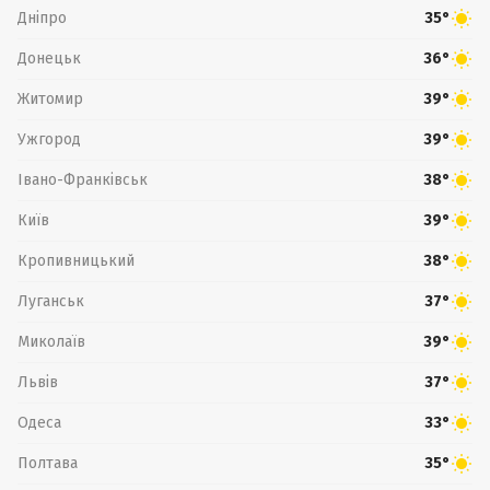
Дніпро
35°
Донецьк
36°
Житомир
39°
Ужгород
39°
Івано-Франківськ
38°
Київ
39°
Кропивницький
38°
Луганськ
37°
Миколаїв
39°
Львів
37°
Одеса
33°
Полтава
35°