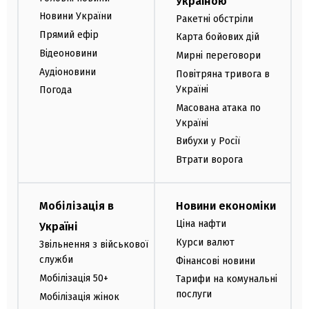
Україною
Новини України
Ракетні обстріли
Прямий ефір
Карта бойових дій
Відеоновини
Мирні переговори
Аудіоновини
Повітряна тривога в
Україні
Погода
Масована атака по
Україні
Вибухи у Росії
Втрати ворога
Мобілізація в
Новини економіки
Ціна нафти
Україні
Курси валют
Звільнення з військової
служби
Фінансові новини
Мобілізація 50+
Тарифи на комунальні
послуги
Мобілізація жінок