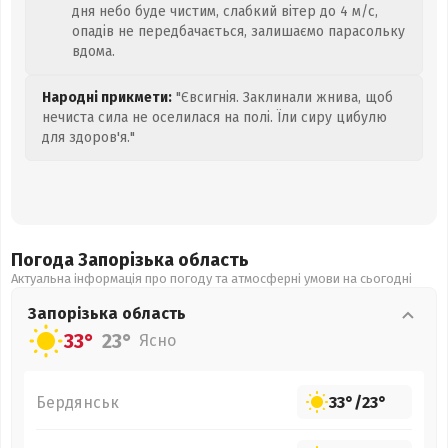
дня небо буде чистим, слабкий вітер до 4 м/с,
опадів не передбачається, залишаємо парасольку
вдома.
Народні прикмети:
"Євсигнія. Заклинали жнива, щоб
нечиста сила не оселилася на полі. Їли сиру цибулю
для здоров'я."
Погода Запорізька
область
Актуальна інформація про погоду та атмосферні умови на сьогодні
Запорізька
область
33°
23°
Ясно
Бердянськ
33°
/
23°