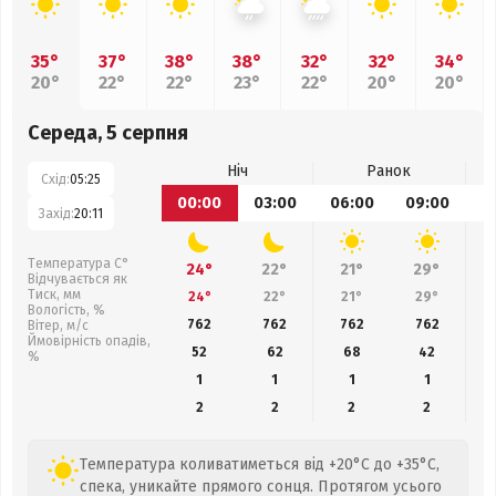
35°
37°
38°
38°
32°
32°
34°
20°
22°
22°
23°
22°
20°
20°
Середа, 5 серпня
Ніч
Ранок
Схід:
05:25
00:00
03:00
06:00
09:00
1
Захід:
20:11
Температура С°
24°
22°
21°
29°
Відчувається як
Тиск, мм
24°
22°
21°
29°
Вологість, %
762
762
762
762
Вітер, м/с
Ймовірність опадів,
52
62
68
42
%
1
1
1
1
2
2
2
2
Температура коливатиметься від +20°C до +35°C,
спека, уникайте прямого сонця. Протягом усього