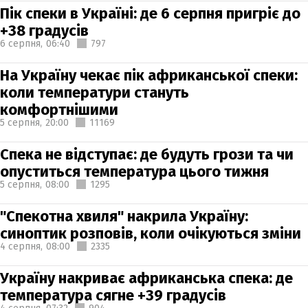
Пік спеки в Україні: де 6 серпня пригріє до
+38 градусів
6 серпня,
06:40
797
На Україну чекає пік африканської спеки:
коли температури стануть
комфортнішими
5 серпня,
20:00
11169
Спека не відступає: де будуть грози та чи
опуститься температура цього тижня
5 серпня,
08:00
1295
"Спекотна хвиля" накрила Україну:
синоптик розповів, коли очікуються зміни
4 серпня,
08:00
2335
Україну накриває африканська спека: де
температура сягне +39 градусів