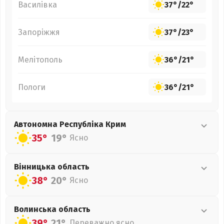
Василівка
37°
/
22°
Запоріжжя
37°
/
23°
Мелітополь
36°
/
21°
Пологи
36°
/
21°
Автономна Республіка Крим
35°
19°
Ясно
Вінницька
область
38°
20°
Ясно
Волинська
область
39°
21°
Переважно ясно