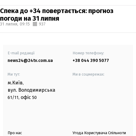
Спека до +34 повертається: прогноз
погоди на 31 липня
31 липня,
09:15
937
E-mail редакції
Номер телефону:
news24@24tv.com.ua
+38 044 390 5077
Ми тут:
Ми в соцмережах:
м.Київ
,
вул. Володимирська
офіс
61/11,
50
Про нас
Угода Користувача Спільноти