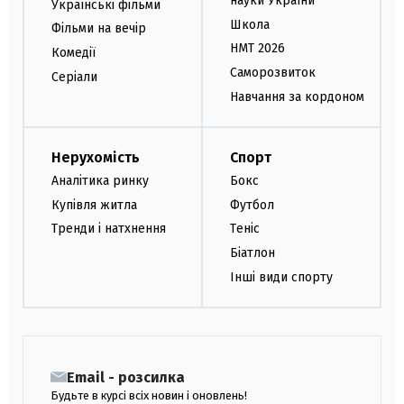
науки України
Українські фільми
Школа
Фільми на вечір
НМТ 2026
Комедії
Саморозвиток
Серіали
Навчання за кордоном
Нерухомість
Спорт
Аналітика ринку
Бокс
Купівля житла
Футбол
Тренди і натхнення
Теніс
Біатлон
Інші види спорту
Email - розсилка
Будьте в курсі всіх новин і оновлень!