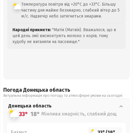
Температура повітря від +20°C до +33°C. Більшу
частину дня майже безхмарно, слабкий вітер до 5
м/с. Надвечір небо затягнеться хмарами.
Народні прикмети:
"Матія (Матвія). Вважалося, що в
цей день змії висмоктують молоко з корів, тому
худобу не виганяли на пасовище."
Погода Донецька
область
Актуальна інформація про погоду та атмосферні умови на сьогодні
Донецька
область
33°
18°
Мінлива хмарність, слабкий дощ
Бахмут
33°
/
18°