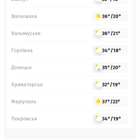
Волноваха
36°
/
20°
Кальміуське
36°
/
21°
Горлівка
34°
/
18°
Донецьк
35°
/
20°
Краматорськ
32°
/
19°
Маріуполь
37°
/
23°
Покровськ
34°
/
19°