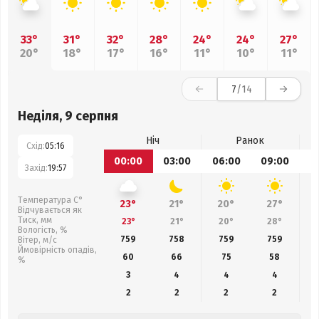
33°
31°
32°
28°
24°
24°
27°
20°
18°
17°
16°
11°
10°
11°
7
/14
Неділя, 9 серпня
Ніч
Ранок
Схід:
05:16
00:00
03:00
06:00
09:00
1
Захід:
19:57
Температура С°
23°
21°
20°
27°
Відчувається як
Тиск, мм
23°
21°
20°
28°
Вологість, %
759
758
759
759
Вітер, м/с
Ймовірність опадів,
60
66
75
58
%
3
4
4
4
2
2
2
2