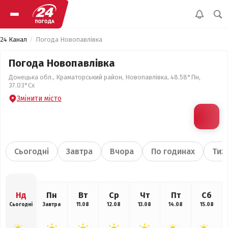
24 Канал
Погода Новопавлівка
Погода Новопавлівка
Донецька обл., Краматорський район, Новопавлівка, 48.58°Пн,
37.03°Сх
Змінити місто
Сьогодні
Завтра
Вчора
По годинах
Тиж
Нд
Пн
Вт
Ср
Чт
Пт
Сб
Сьогодні
Завтра
11.08
12.08
13.08
14.08
15.08