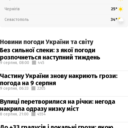
Чернігів
25°
Севастополь
34°
Новини погоди України та світу
Без сильної спеки: з якої погоди
розпочнеться наступний тиждень
9 серпня,
08:00
445
Частину України знову накриють грози:
погода на 9 серпня
9 серпня,
06:33
2205
Вулиці перетворилися на річки: негода
накрила одразу низку міст
8 серпня,
21:00
4554
До +33 градусів і локальні грози: якою