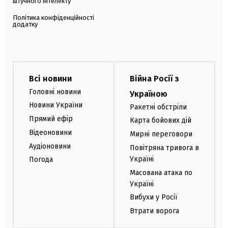
штучного інтелекту
Політика конфіденційності
додатку
Всі новини
Війна Росії з
Головні новини
Україною
Новини України
Ракетні обстріли
Прямий ефір
Карта бойових дій
Відеоновини
Мирні переговори
Аудіоновини
Повітряна тривога в
Україні
Погода
Масована атака по
Україні
Вибухи у Росії
Втрати ворога