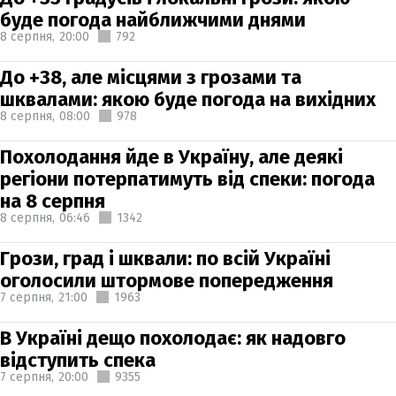
буде погода найближчими днями
8 серпня,
20:00
792
До +38, але місцями з грозами та
шквалами: якою буде погода на вихідних
8 серпня,
08:00
978
Похолодання йде в Україну, але деякі
регіони потерпатимуть від спеки: погода
на 8 серпня
8 серпня,
06:46
1342
Грози, град і шквали: по всій Україні
оголосили штормове попередження
7 серпня,
21:00
1963
В Україні дещо похолодає: як надовго
відступить спека
7 серпня,
20:00
9355