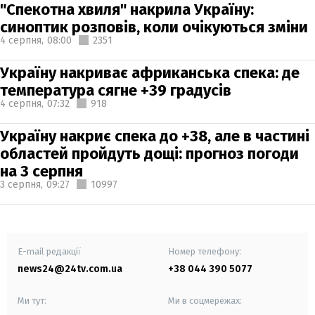
"Спекотна хвиля" накрила Україну:
синоптик розповів, коли очікуються зміни
4 серпня,
08:00
2351
Україну накриває африканська спека: де
температура сягне +39 градусів
4 серпня,
07:32
918
Україну накриє спека до +38, але в частині
областей пройдуть дощі: прогноз погоди
на 3 серпня
3 серпня,
09:27
10997
E-mail редакції
Номер телефону:
news24@24tv.com.ua
+38 044 390 5077
Ми тут:
Ми в соцмережах: