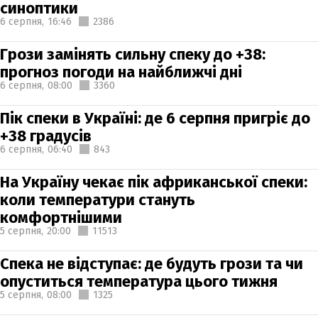
синоптики
6 серпня,
16:46
2386
Грози замінять сильну спеку до +38:
прогноз погоди на найближчі дні
6 серпня,
08:00
3360
Пік спеки в Україні: де 6 серпня пригріє до
+38 градусів
6 серпня,
06:40
843
На Україну чекає пік африканської спеки:
коли температури стануть
комфортнішими
5 серпня,
20:00
11513
Спека не відступає: де будуть грози та чи
опуститься температура цього тижня
5 серпня,
08:00
1325