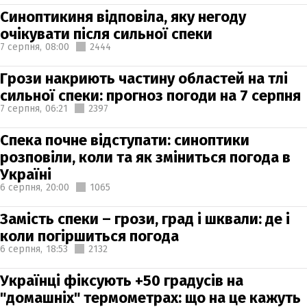
Синоптикиня відповіла, яку негоду
очікувати після сильної спеки
7 серпня,
08:00
2444
Грози накриють частину областей на тлі
сильної спеки: прогноз погоди на 7 серпня
7 серпня,
06:21
2397
Спека почне відступати: синоптики
розповіли, коли та як зміниться погода в
Україні
6 серпня,
20:00
1065
Замість спеки – грози, град і шквали: де і
коли погіршиться погода
6 серпня,
18:53
2132
Українці фіксують +50 градусів на
"домашніх" термометрах: що на це кажуть