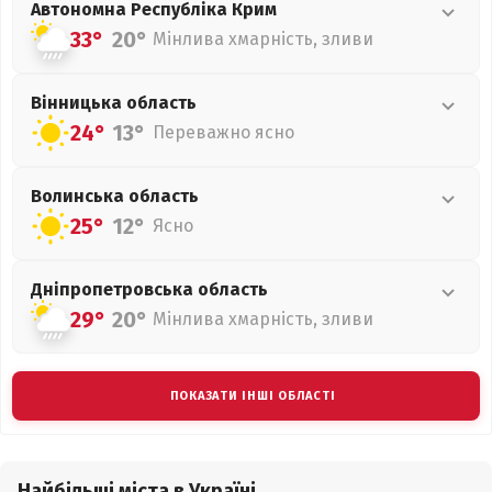
Автономна Республіка Крим
33°
20°
Мінлива хмарність, зливи
Вінницька
область
24°
13°
Переважно ясно
Волинська
область
25°
12°
Ясно
Дніпропетровська
область
29°
20°
Мінлива хмарність, зливи
ПОКАЗАТИ ІНШІ ОБЛАСТІ
Найбільші міста в Україні