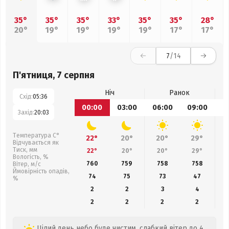
35°
35°
35°
33°
35°
35°
28°
20°
19°
19°
19°
19°
17°
17°
7
/14
П'ятниця, 7 серпня
Ніч
Ранок
Схід:
05:36
00:00
03:00
06:00
09:00
1
Захід:
20:03
Температура С°
22°
20°
20°
29°
Відчувається як
Тиск, мм
22°
20°
20°
29°
Вологість, %
760
759
758
758
Вітер, м/с
Ймовірність опадів,
74
75
73
47
%
2
2
3
4
2
2
2
2
Цілий день небо буде чистим, слабкий вітер до 4