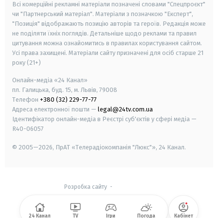
Всі комерційні рекламні матеріали позначені словами "Спецпроєкт"
чи "Партнерський матеріал". Матеріали з позначкою "Експерт",
"Позиція" відображають позицію авторів та героїв. Редакція може
не поділяти їхніх поглядів. Детальніше щодо реклами та правил
цитування можна ознайомитись в правилах користування сайтом.
Усі права захищені.
Матеріали сайту призначені для осіб старше
21
року (21+)
Онлайн-медіа «24 Канал»
пл. Галицька, буд. 15, м. Львів, 79008
Телефон
+380 (32) 229-77-77
Адреса електронної пошти —
legal@24tv.com.ua
Ідентифікатор онлайн-медіа в Реєстрі суб'єктів у сфері медіа —
R40-06057
© 2005—2026,
ПрАТ «Телерадіокомпанія "Люкс"», 24 Канал.
Розробка сайту
-
24 Канал
TV
Ігри
Погода
Кабінет