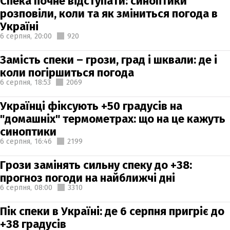
Спека почне відступати: синоптики
розповіли, коли та як зміниться погода в
Україні
6 серпня,
20:00
920
Замість спеки – грози, град і шквали: де і
коли погіршиться погода
6 серпня,
18:53
2069
Українці фіксують +50 градусів на
"домашніх" термометрах: що на це кажуть
синоптики
6 серпня,
16:46
2199
Грози замінять сильну спеку до +38:
прогноз погоди на найближчі дні
6 серпня,
08:00
3310
Пік спеки в Україні: де 6 серпня пригріє до
+38 градусів