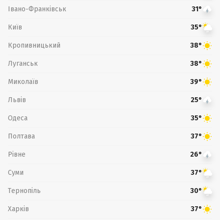
Івано-Франківськ
31°
Київ
35°
Кропивницький
38°
Луганськ
38°
Миколаїв
39°
Львів
25°
Одеса
35°
Полтава
37°
Рівне
26°
Суми
37°
Тернопіль
30°
Харків
37°