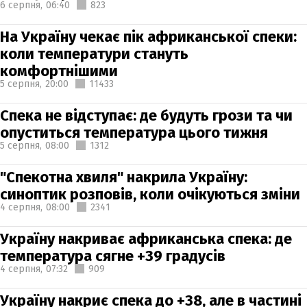
6 серпня,
06:40
823
На Україну чекає пік африканської спеки:
коли температури стануть
комфортнішими
5 серпня,
20:00
11433
Спека не відступає: де будуть грози та чи
опуститься температура цього тижня
5 серпня,
08:00
1312
"Спекотна хвиля" накрила Україну:
синоптик розповів, коли очікуються зміни
4 серпня,
08:00
2341
Україну накриває африканська спека: де
температура сягне +39 градусів
4 серпня,
07:32
909
Україну накриє спека до +38, але в частині