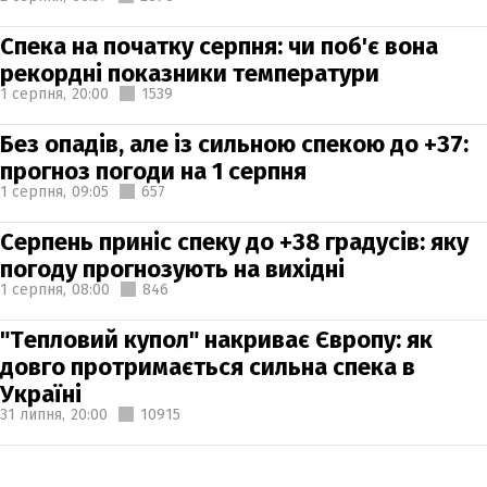
Спека на початку серпня: чи поб'є вона
рекордні показники температури
1 серпня,
20:00
1539
Без опадів, але із сильною спекою до +37:
прогноз погоди на 1 серпня
1 серпня,
09:05
657
Серпень приніс спеку до +38 градусів: яку
погоду прогнозують на вихідні
1 серпня,
08:00
846
"Тепловий купол" накриває Європу: як
довго протримається сильна спека в
Україні
31 липня,
20:00
10915