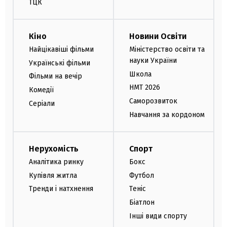
ТЦК
Кіно
Новини Освіти
Найцікавіші фільми
Міністерство освіти та
науки України
Українські фільми
Школа
Фільми на вечір
НМТ 2026
Комедії
Саморозвиток
Серіали
Навчання за кордоном
Нерухомість
Спорт
Аналітика ринку
Бокс
Купівля житла
Футбол
Тренди і натхнення
Теніс
Біатлон
Інші види спорту