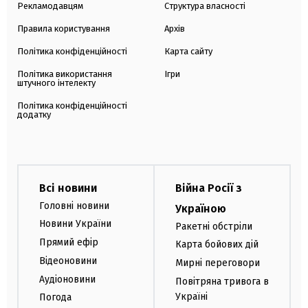
Рекламодавцям
Структура власності
Правила користування
Архів
Політика конфіденційності
Карта сайту
Політика використання
Ігри
штучного інтелекту
Політика конфіденційності
додатку
Всі новини
Війна Росії з
Головні новини
Україною
Новини України
Ракетні обстріли
Прямий ефір
Карта бойових дій
Відеоновини
Мирні переговори
Аудіоновини
Повітряна тривога в
Україні
Погода