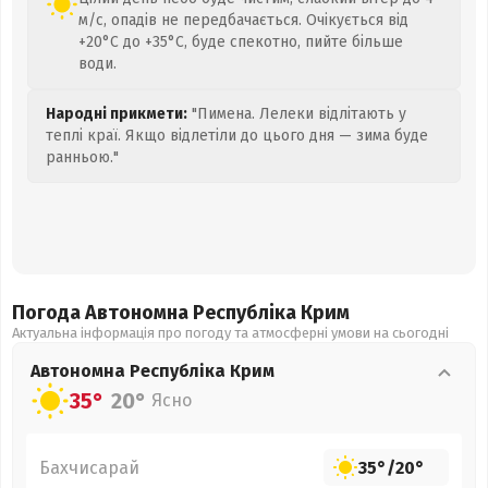
м/с, опадів не передбачається. Очікується від
+20°C до +35°C, буде спекотно, пийте більше
води.
Народні прикмети:
"Пимена. Лелеки відлітають у
теплі краї. Якщо відлетіли до цього дня — зима буде
ранньою."
Погода Автономна Республіка Крим
Актуальна інформація про погоду та атмосферні умови на сьогодні
Автономна Республіка Крим
35°
20°
Ясно
Бахчисарай
35°
/
20°