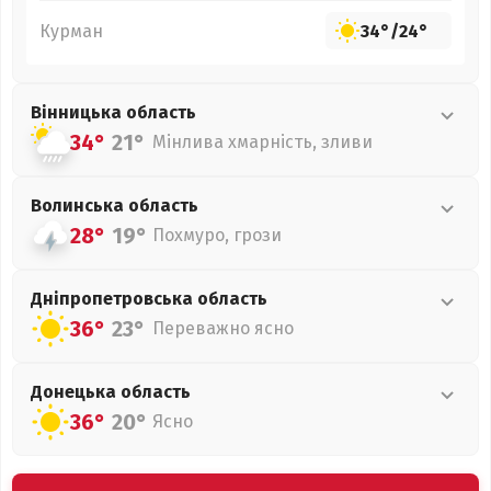
Курман
34°
/
24°
Вінницька
область
34°
21°
Мінлива хмарність, зливи
Волинська
область
28°
19°
Похмуро, грози
Дніпропетровська
область
36°
23°
Переважно ясно
Донецька
область
36°
20°
Ясно