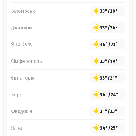
Білогірськ
33°
/
20°
Джанкой
33°
/
24°
Яни Капу
34°
/
23°
Сімферополь
33°
/
19°
Євпаторія
33°
/
21°
Керч
34°
/
24°
Феодосія
31°
/
23°
Ялта
34°
/
25°