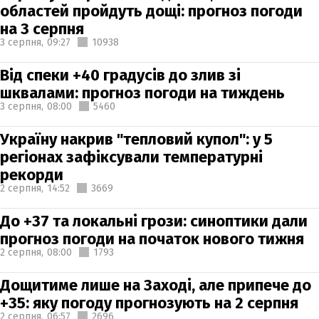
областей пройдуть дощі: прогноз погоди
на 3 серпня
3 серпня,
09:27
10938
Від спеки +40 градусів до злив зі
шквалами: прогноз погоди на тиждень
3 серпня,
08:00
5460
Україну накрив "тепловий купол": у 5
регіонах зафіксували температурні
рекорди
2 серпня,
14:52
3669
До +37 та локальні грози: синоптики дали
прогноз погоди на початок нового тижня
2 серпня,
08:00
1793
Дощитиме лише на Заході, але припече до
+35: яку погоду прогнозують на 2 серпня
2 серпня,
06:57
2696