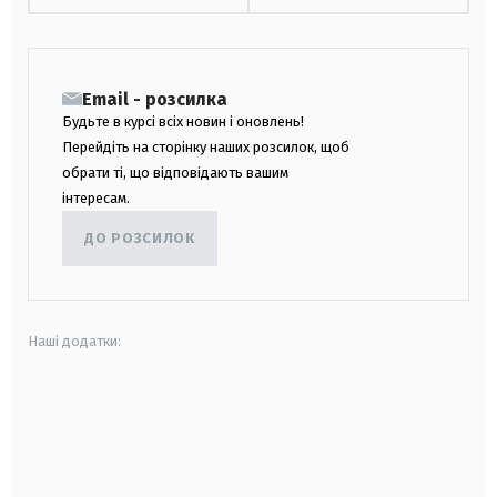
Email - розсилка
Будьте в курсі всіх новин і оновлень!
Перейдіть на сторінку наших розсилок, щоб
обрати ті, що відповідають вашим
інтересам.
ДО РОЗСИЛОК
Наші додатки:
android
apple
smart tv
samsung smart tv