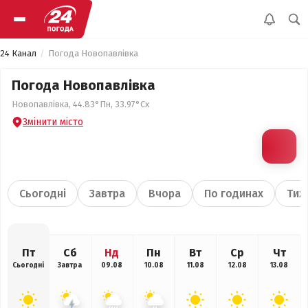
24 Канал
Погода Новопавлівка
Погода Новопавлівка
Новопавлівка, 44.83°Пн, 33.97°Сх
Змінити місто
Сьогодні
Завтра
Вчора
По годинах
Тиж
Пт
Сб
Нд
Пн
Вт
Ср
Чт
Сьогодні
Завтра
09.08
10.08
11.08
12.08
13.08