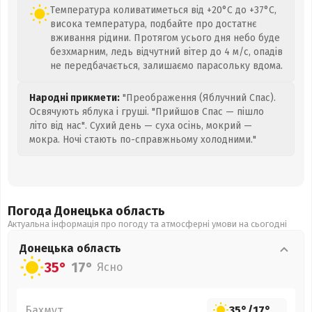
Температура коливатиметься від +20°C до +37°C,
висока температура, подбайте про достатнє
вживання рідини. Протягом усього дня небо буде
безхмарним, ледь відчутний вітер до 4 м/с, опадів
не передбачається, залишаємо парасольку вдома.
Народні прикмети:
"Преображення (Яблучний Спас).
Освячують яблука і груші. "Прийшов Спас — пішло
літо від нас". Сухий день — суха осінь, мокрий —
мокра. Ночі стають по-справжньому холодними."
Погода Донецька
область
Актуальна інформація про погоду та атмосферні умови на сьогодні
Донецька
область
35°
17°
Ясно
Бахмут
35°
/
17°