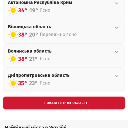
Автономна Республіка Крим
34°
19°
Ясно
Вінницька
область
38°
20°
Переважно ясно
Волинська
область
38°
21°
Ясно
Дніпропетровська
область
35°
23°
Ясно
ПОКАЗАТИ ІНШІ ОБЛАСТІ
Найбільші міста в Україні