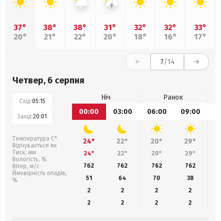
37°
38°
38°
31°
32°
32°
33°
20°
21°
22°
20°
18°
16°
17°
7
/14
Четвер, 6 серпня
Ніч
Ранок
Схід:
05:15
00:00
03:00
06:00
09:00
1
Захід:
20:01
Температура С°
24°
22°
20°
29°
Відчувається як
Тиск, мм
24°
22°
20°
29°
Вологість, %
762
762
762
762
Вітер, м/с
Ймовірність опадів,
51
64
70
38
%
2
2
2
2
2
2
2
2