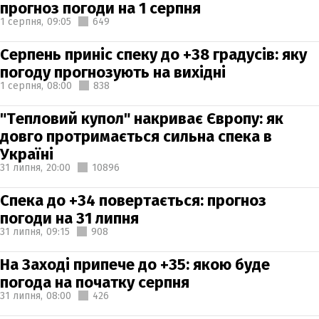
прогноз погоди на 1 серпня
1 серпня,
09:05
649
Серпень приніс спеку до +38 градусів: яку
погоду прогнозують на вихідні
1 серпня,
08:00
838
"Тепловий купол" накриває Європу: як
довго протримається сильна спека в
Україні
31 липня,
20:00
10896
Спека до +34 повертається: прогноз
погоди на 31 липня
31 липня,
09:15
908
На Заході припече до +35: якою буде
погода на початку серпня
31 липня,
08:00
426