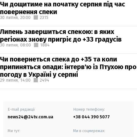
Чи дощитиме на початку серпня під час
повернення спеки
30 липня,
20:00
2315
Липень завершиться спекою: в яких
регіонах знову пригріє до +33 градусів
30 липня,
08:00
1884
Чи повернеться спека до +35 та коли
припиняться опади: інтерв'ю із Птухою про
погоду в Україні у серпні
29 липня,
14:00
2494
E-mail редакції
Номер телефону:
news24@24tv.com.ua
+38 044 390 5077
Ми тут:
Ми в соцмережах: