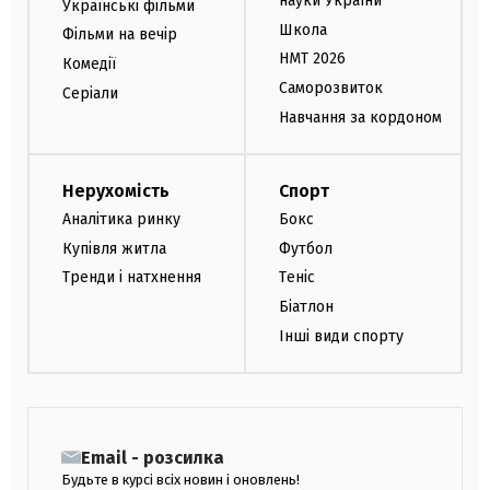
науки України
Українські фільми
Школа
Фільми на вечір
НМТ 2026
Комедії
Саморозвиток
Серіали
Навчання за кордоном
Нерухомість
Спорт
Аналітика ринку
Бокс
Купівля житла
Футбол
Тренди і натхнення
Теніс
Біатлон
Інші види спорту
Email - розсилка
Будьте в курсі всіх новин і оновлень!