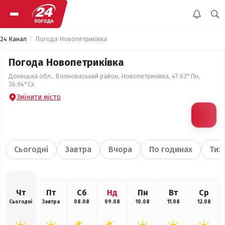
24 Канал
Погода Новопетриківка
Погода Новопетриківка
Донецька обл., Волноваський район, Новопетриківка, 47.63°Пн,
36.94°Сх
Змінити місто
Сьогодні
Завтра
Вчора
По годинах
Тиж
Чт
Пт
Сб
Нд
Пн
Вт
Ср
Сьогодні
Завтра
08.08
09.08
10.08
11.08
12.08