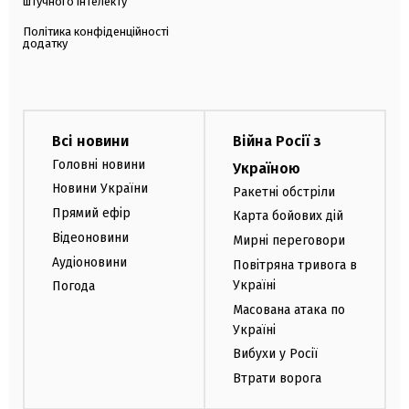
штучного інтелекту
Політика конфіденційності
додатку
Всі новини
Війна Росії з
Головні новини
Україною
Новини України
Ракетні обстріли
Прямий ефір
Карта бойових дій
Відеоновини
Мирні переговори
Аудіоновини
Повітряна тривога в
Україні
Погода
Масована атака по
Україні
Вибухи у Росії
Втрати ворога