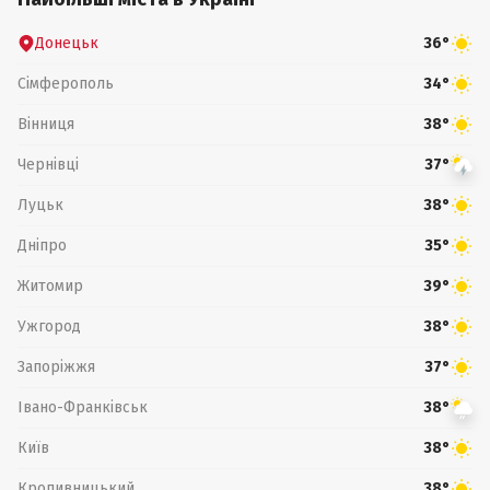
Донецьк
36°
Сімферополь
34°
Вінниця
38°
Чернівці
37°
Луцьк
38°
Дніпро
35°
Житомир
39°
Ужгород
38°
Запоріжжя
37°
Івано-Франківськ
38°
Київ
38°
Кропивницький
38°