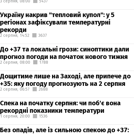
3 серпня,
08:00
5437
Україну накрив "тепловий купол": у 5
регіонах зафіксували температурні
рекорди
2 серпня,
14:52
3637
До +37 та локальні грози: синоптики дали
прогноз погоди на початок нового тижня
2 серпня,
08:00
1788
Дощитиме лише на Заході, але припече до
+35: яку погоду прогнозують на 2 серпня
2 серпня,
06:57
2688
Спека на початку серпня: чи поб'є вона
рекордні показники температури
1 серпня,
20:00
1536
Без опадів, але із сильною спекою до +37: