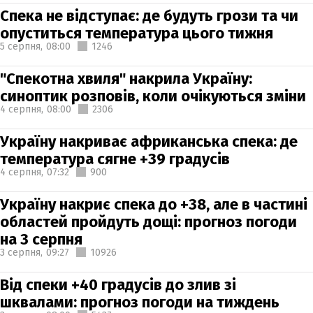
Спека не відступає: де будуть грози та чи
опуститься температура цього тижня
5 серпня,
08:00
1246
"Спекотна хвиля" накрила Україну:
синоптик розповів, коли очікуються зміни
4 серпня,
08:00
2306
Україну накриває африканська спека: де
температура сягне +39 градусів
4 серпня,
07:32
900
Україну накриє спека до +38, але в частині
областей пройдуть дощі: прогноз погоди
на 3 серпня
3 серпня,
09:27
10926
Від спеки +40 градусів до злив зі
шквалами: прогноз погоди на тиждень