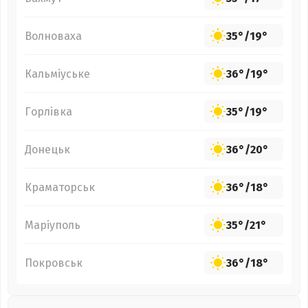
Волноваха
35°
/
19°
Кальміуське
36°
/
19°
Горлівка
35°
/
19°
Донецьк
36°
/
20°
Краматорськ
36°
/
18°
Маріуполь
35°
/
21°
Покровськ
36°
/
18°