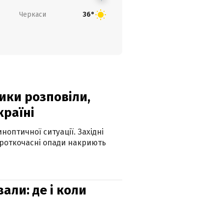
Черкаси
36°
ики розповіли,
країні
оптичної ситуації. Західні
ороткочасні опади накриють
вали: де і коли