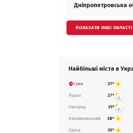
Дніпропетровська
о
ПОКАЗАТИ ІНШІ ОБЛАСТІ
Найбільші міста в Укра
Суми
37°
Луцьк
27°
Ужгород
31°
Кропивницький
38°
Одеса
35°