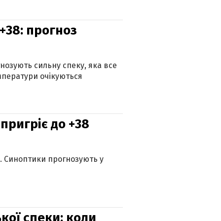
+38: прогноз
гнозують сильну спеку, яка все
мператури очікуються
 пригріє до +38
ю. Синоптики прогнозують у
кої спеки: коли