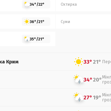
34°
/
22°
Охтирка
36°
/
21°
Суми
35°
/
21°
33°
21°
ка Крим
Пер
Мін
34°
20°
гро
Мін
27°
19°
гро