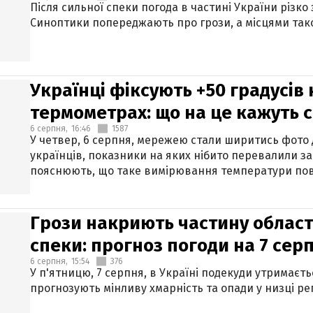
Після сильної спеки погода в частині України різко
Синоптики попереджають про грози, а місцями тако
Українці фіксують +50 градусів
термометрах: що на це кажуть 
6 серпня,
16:46
1587
У четвер, 6 серпня, мережею стали ширитись фото
українців, показники на яких нібито перевалили за
пояснюють, що таке вимірювання температури пов
Грози накриють частину областе
спеки: прогноз погоди на 7 сер
6 серпня,
15:54
376
У п'ятницю, 7 серпня, в Україні подекуди утримаєт
прогнозують мінливу хмарність та опади у низці рег