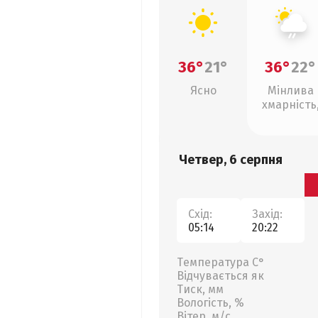
36°
21°
36°
22°
Ясно
Мінлива
хмарність
слабкий д
Четвер, 6 серпня
Схід:
Захід:
05:14
20:22
Температура С°
Відчувається як
Тиск, мм
Вологість, %
Вітер, м/с