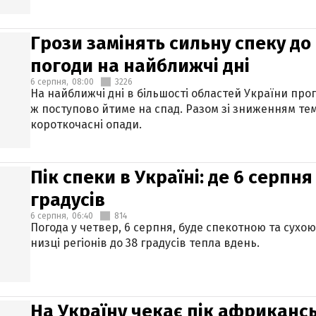
Грози замінять сильну спеку до 
погоди на найближчі дні
6 серпня,
08:00
3226
На найближчі дні в більшості областей України про
ж поступово йтиме на спад. Разом зі зниженням те
короткочасні опади.
Пік спеки в Україні: де 6 серпня
градусів
6 серпня,
06:40
814
Погода у четвер, 6 серпня, буде спекотною та сухо
низці регіонів до 38 градусів тепла вдень.
На Україну чекає пік африкансь