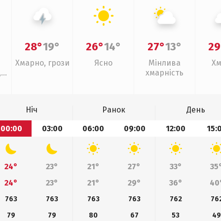
28°
19°
26°
14°
27°
13°
29
Хмарно, грози
Ясно
Мінлива
Хм
,
хмарність
ощ
Ніч
Ранок
День
00:00
03:00
06:00
09:00
12:00
15:
24°
23°
21°
27°
33°
35
24°
23°
21°
29°
36°
40
763
763
763
763
762
76
79
79
80
67
53
4