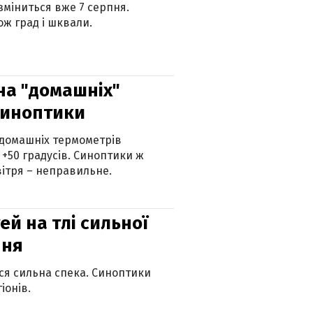
 зміниться вже 7 серпня.
ж град і шквали.
 на "домашніх"
синоптики
 домашніх термометрів
 +50 градусів. Синоптики ж
ітря – неправильне.
й на тлі сильної
пня
ься сильна спека. Синоптики
іонів.