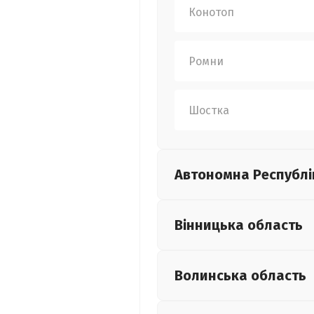
Конотоп
Ромни
Шостка
Автономна Республі
Вінницька
область
Волинська
область