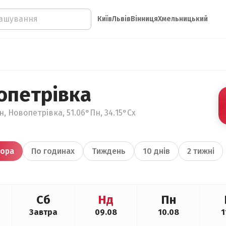
Київ
Львів
Вінниця
Хмельницький
опетрівка
, Новопетрівка, 51.06°Пн, 34.15°Сх
ора
По годинах
Тиждень
10 днів
2 тижні
Сб
Нд
Пн
Завтра
09.08
10.08
1