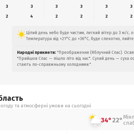
3
3
3
3
3
3
2
4
2
2
2
2
Цілий день небо буде чистим, легкий вітер до 3 м/с, 
Температура від +21°C до +36°C, буде спекотно, пийте
Народні прикмети:
"Преображення (Яблучний Спас). Освяч
"Прийшов Спас — пішло літо від нас". Сухий день — суха о
стають по-справжньому холодними."
бласть
огоду та атмосферні умови на сьогодні
Мін
34°
22°
сла