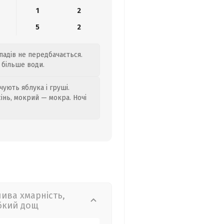
1
2
5
2
опадів не передбачається.
 більше води.
ують яблука і груші.
сінь, мокрий — мокра. Ночі
лива хмарність,
бкий дощ