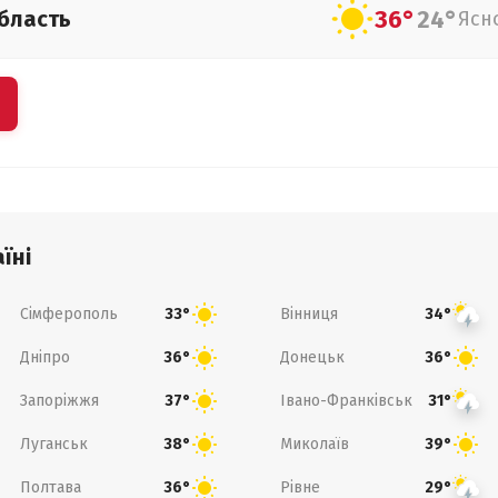
36°
24°
бласть
Ясн
їні
Сімферополь
Вінниця
33°
34°
Дніпро
Донецьк
36°
36°
Запоріжжя
Івано-Франківськ
37°
31°
Луганськ
Миколаїв
38°
39°
Полтава
Рівне
36°
29°