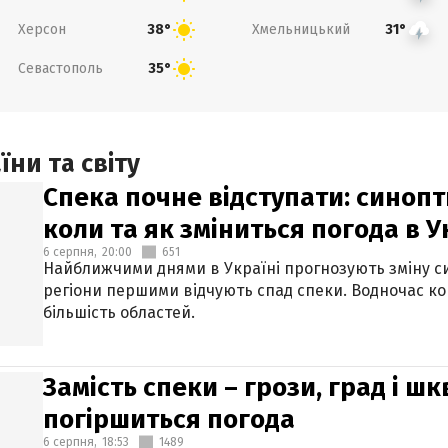
Херсон
Хмельницький
38°
31°
Севастополь
35°
ни та світу
Спека почне відступати: синопт
коли та як зміниться погода в У
6 серпня,
20:00
651
Найближчими днями в Україні прогнозують зміну син
регіони першими відчують спад спеки. Водночас к
більшість областей.
Замість спеки – грози, град і шк
погіршиться погода
6 серпня,
18:53
1489