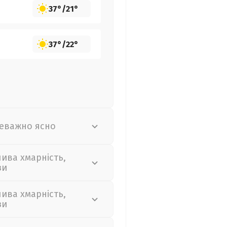
37°
/
21°
37°
/
22°
еважно ясно
лива хмарність,
зи
лива хмарність,
зи