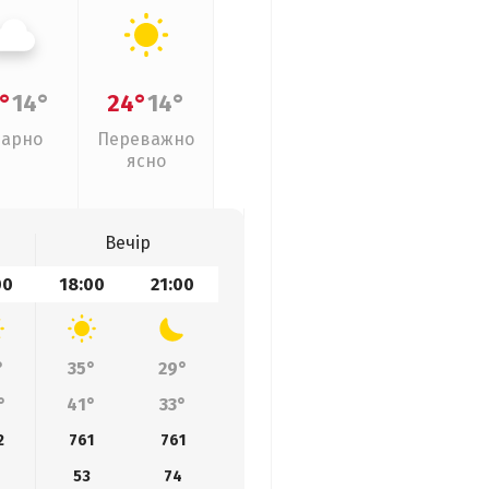
°
14°
24°
14°
арно
Переважно
ясно
Вечір
00
18:00
21:00
°
35°
29°
°
41°
33°
2
761
761
9
53
74