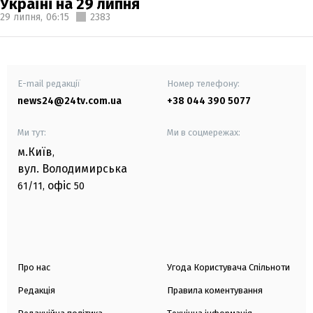
Україні на 29 липня
29 липня,
06:15
2383
E-mail редакції
Номер телефону:
news24@24tv.com.ua
+38 044 390 5077
Ми тут:
Ми в соцмережах:
м.Київ
,
вул. Володимирська
офіс
61/11,
50
Про нас
Угода Користувача Спільноти
Редакція
Правила коментування