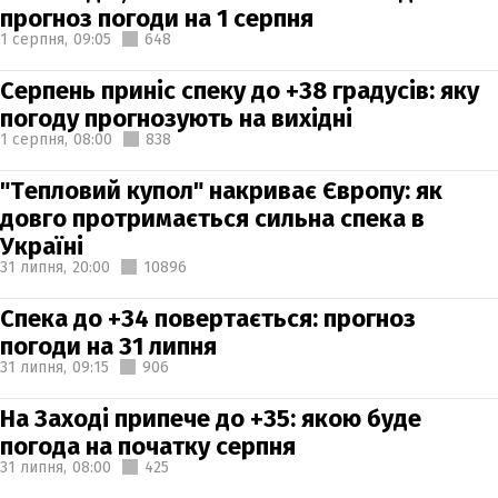
прогноз погоди на 1 серпня
1 серпня,
09:05
648
Серпень приніс спеку до +38 градусів: яку
погоду прогнозують на вихідні
1 серпня,
08:00
838
"Тепловий купол" накриває Європу: як
довго протримається сильна спека в
Україні
31 липня,
20:00
10896
Спека до +34 повертається: прогноз
погоди на 31 липня
31 липня,
09:15
906
На Заході припече до +35: якою буде
погода на початку серпня
31 липня,
08:00
425