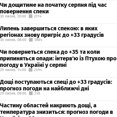
Чи дощитиме на початку серпня під час
повернення спеки
30 липня,
20:00
2314
Липень завершиться спекою: в яких
регіонах знову пригріє до +33 градусів
30 липня,
08:00
1884
Чи повернеться спека до +35 та коли
припиняться опади: інтерв'ю із Птухою про
погоду в Україні у серпні
29 липня,
14:00
2494
Дощі поступаються спеці до +33 градусів:
прогноз погоди на найближчі дні
29 липня,
08:00
248
Частину областей накриють дощі, а
температура знизиться: прогноз погоди в