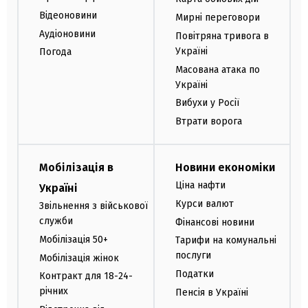
Відеоновини
Мирні переговори
Аудіоновини
Повітряна тривога в
Україні
Погода
Масована атака по
Україні
Вибухи у Росії
Втрати ворога
Мобілізація в
Новини економіки
Ціна нафти
Україні
Курси валют
Звільнення з військової
служби
Фінансові новини
Мобілізація 50+
Тарифи на комунальні
послуги
Мобілізація жінок
Податки
Контракт для 18-24-
річних
Пенсія в Україні