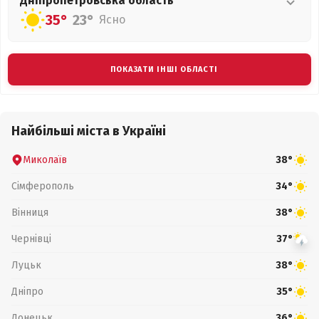
Дніпропетровська
область
35°
23°
Ясно
ПОКАЗАТИ ІНШІ ОБЛАСТІ
Найбільші міста в Україні
Миколаїв
38°
Сімферополь
34°
Вінниця
38°
Чернівці
37°
Луцьк
38°
Дніпро
35°
Донецьк
36°