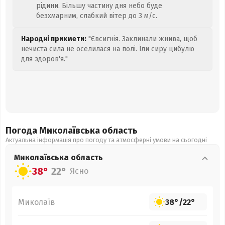
рідини. Більшу частину дня небо буде
безхмарним, слабкий вітер до 3 м/с.
Народні прикмети:
"Євсигнія. Заклинали жнива, щоб
нечиста сила не оселилася на полі. Їли сиру цибулю
для здоров'я."
Погода Миколаївська
область
Актуальна інформація про погоду та атмосферні умови на сьогодні
Миколаївська
область
38°
22°
Ясно
Миколаїв
38°
/
22°