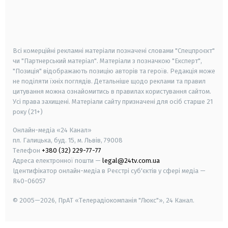
android
apple
smart tv
samsung smart tv
Всі комерційні рекламні матеріали позначені словами "Спецпроєкт"
чи "Партнерський матеріал". Матеріали з позначкою "Експерт",
"Позиція" відображають позицію авторів та героїв. Редакція може
не поділяти їхніх поглядів. Детальніше щодо реклами та правил
цитування можна ознайомитись в правилах користування сайтом.
Усі права захищені.
Матеріали сайту призначені для осіб старше
21
року (21+)
Онлайн-медіа «24 Канал»
пл. Галицька, буд. 15, м. Львів, 79008
Телефон
+380 (32) 229-77-77
Адреса електронної пошти —
legal@24tv.com.ua
Ідентифікатор онлайн-медіа в Реєстрі суб'єктів у сфері медіа —
R40-06057
© 2005—2026,
ПрАТ «Телерадіокомпанія "Люкс"», 24 Канал.