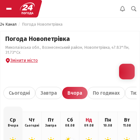
24 Канал
Погода Новопетрівка
Погода Новопетрівка
Миколаївська обл., Вознесенський район, Новопетрівка, 47.83°Пн,
31.73°Сх
Змінити місто
Сьогодні
Завтра
Вчора
По годинах
Тиж
Ср
Чт
Пт
Сб
Нд
Пн
Вт
Вчора
Сьогодні
Завтра
08.08
09.08
10.08
11.08