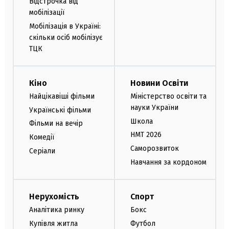
Відстрочка від
мобілізації
Мобілізація в Україні:
скільки осіб мобілізує
ТЦК
Кіно
Новини Освіти
Найцікавіші фільми
Міністерство освіти та
науки України
Українські фільми
Школа
Фільми на вечір
НМТ 2026
Комедії
Саморозвиток
Серіали
Навчання за кордоном
Нерухомість
Спорт
Аналітика ринку
Бокс
Купівля житла
Футбол