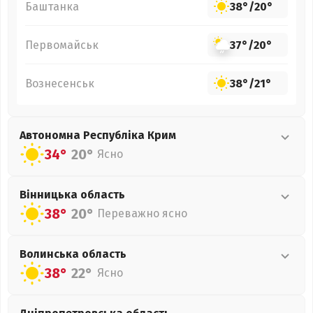
Баштанка
38°
/
20°
Первомайськ
37°
/
20°
Вознесенськ
38°
/
21°
Автономна Республіка Крим
34°
20°
Ясно
Вінницька
область
38°
20°
Переважно ясно
Волинська
область
38°
22°
Ясно