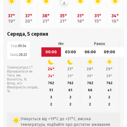
37°
37°
38°
35°
31°
31°
34°
19°
20°
21°
21°
18°
15°
16°
Середа, 5 серпня
Ніч
Ранок
Схід:
05:34
00:00
03:00
06:00
09:00
1
Захід:
20:23
Температура С°
24°
21°
20°
29°
Відчувається як
Тиск, мм
24°
21°
20°
29°
Вологість, %
762
762
762
762
Вітер, м/с
Ймовірність опадів,
51
61
66
41
%
3
2
2
2
2
2
2
2
Очікується від +19°C до +37°C, висока
температура, подбайте про достатнє вживання