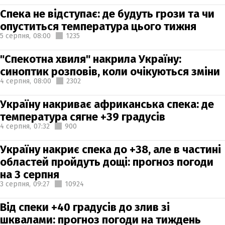
Спека не відступає: де будуть грози та чи
опуститься температура цього тижня
5 серпня,
08:00
1235
"Спекотна хвиля" накрила Україну:
синоптик розповів, коли очікуються зміни
4 серпня,
08:00
2302
Україну накриває африканська спека: де
температура сягне +39 градусів
4 серпня,
07:32
900
Україну накриє спека до +38, але в частині
областей пройдуть дощі: прогноз погоди
на 3 серпня
3 серпня,
09:27
10924
Від спеки +40 градусів до злив зі
шквалами: прогноз погоди на тиждень