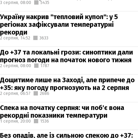
3 серпня,
08:00
5435
Україну накрив "тепловий купол": у 5
регіонах зафіксували температурні
рекорди
2 серпня,
14:52
3633
До +37 та локальні грози: синоптики дали
прогноз погоди на початок нового тижня
2 серпня,
08:00
1787
Дощитиме лише на Заході, але припече до
+35: яку погоду прогнозують на 2 серпня
2 серпня,
06:57
2686
Спека на початку серпня: чи поб'є вона
рекордні показники температури
1 серпня,
20:00
1536
Без опадів, але із сильною спекою до +37: