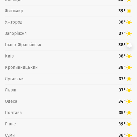
Житомир
39°
Ужгород
38°
Запоріжжя
37°
Івано-Франківськ
38°
Київ
38°
Кропивницький
38°
Луганськ
37°
Львів
37°
Одеса
34°
Полтава
35°
Рівне
39°
Суми
36°