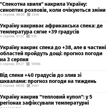
"Спекотна хвиля" накрила Україну:
синоптик розповів, коли очікуються зміни
4 серпня,
08:00
2346
Україну накриває африканська спека: де
температура сягне +39 градусів
4 серпня,
07:32
910
Україну накриє спека до +38, але в частині
областей пройдуть дощі: прогноз погоди
на 3 серпня
3 серпня,
09:27
10966
Від спеки +40 градусів до злив зі
шквалами: прогноз погоди на тиждень
3 серпня,
08:00
5461
Україну накрив "тепловий купол": у 5
регіонах зафіксували температурні