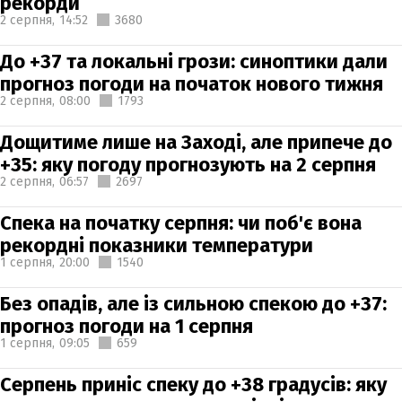
рекорди
2 серпня,
14:52
3680
До +37 та локальні грози: синоптики дали
прогноз погоди на початок нового тижня
2 серпня,
08:00
1793
Дощитиме лише на Заході, але припече до
+35: яку погоду прогнозують на 2 серпня
2 серпня,
06:57
2697
Спека на початку серпня: чи поб'є вона
рекордні показники температури
1 серпня,
20:00
1540
Без опадів, але із сильною спекою до +37:
прогноз погоди на 1 серпня
1 серпня,
09:05
659
Серпень приніс спеку до +38 градусів: яку