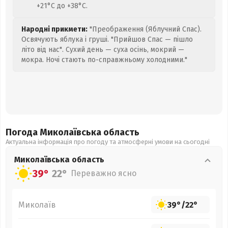
+21°C до +38°C.
Народні прикмети:
"Преображення (Яблучний Спас).
Освячують яблука і груші. "Прийшов Спас — пішло
літо від нас". Сухий день — суха осінь, мокрий —
мокра. Ночі стають по-справжньому холодними."
Погода Миколаївська
область
Актуальна інформація про погоду та атмосферні умови на сьогодні
Миколаївська
область
39°
22°
Переважно ясно
Миколаїв
39°
/
22°