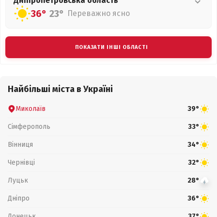
Дніпропетровська
область
36°
23°
Переважно ясно
ПОКАЗАТИ ІНШІ ОБЛАСТІ
Найбільші міста в Україні
Миколаїв
39°
Сімферополь
33°
Вінниця
34°
Чернівці
32°
Луцьк
28°
Дніпро
36°
Донецьк
37°