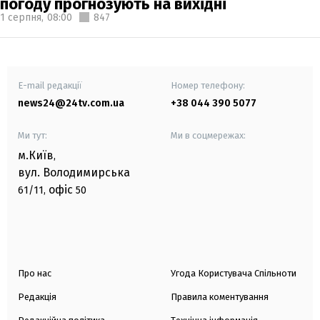
погоду прогнозують на вихідні
1 серпня,
08:00
847
E-mail редакції
Номер телефону:
news24@24tv.com.ua
+38 044 390 5077
Ми тут:
Ми в соцмережах:
м.Київ
,
вул. Володимирська
офіс
61/11,
50
Про нас
Угода Користувача Спільноти
Редакція
Правила коментування