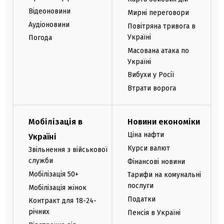
Відеоновини
Мирні переговори
Аудіоновини
Повітряна тривога в
Україні
Погода
Масована атака по
Україні
Вибухи у Росії
Втрати ворога
Мобілізація в
Новини економіки
Ціна нафти
Україні
Курси валют
Звільнення з військової
служби
Фінансові новини
Мобілізація 50+
Тарифи на комунальні
послуги
Мобілізація жінок
Податки
Контракт для 18-24-
річних
Пенсія в Україні