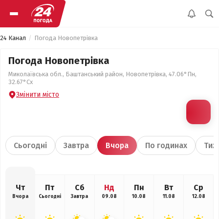
24 Канал
Погода Новопетрівка
Погода Новопетрівка
Миколаївська обл., Баштанський район, Новопетрівка, 47.06°Пн,
32.67°Сх
Змінити місто
Сьогодні
Завтра
Вчора
По годинах
Тиж
Чт
Пт
Сб
Нд
Пн
Вт
Ср
Вчора
Сьогодні
Завтра
09.08
10.08
11.08
12.08