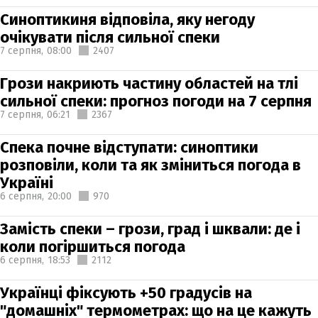
Синоптикиня відповіла, яку негоду
очікувати після сильної спеки
7 серпня,
08:00
2407
Грози накриють частину областей на тлі
сильної спеки: прогноз погоди на 7 серпня
7 серпня,
06:21
2367
Спека почне відступати: синоптики
розповіли, коли та як зміниться погода в
Україні
6 серпня,
20:00
970
Замість спеки – грози, град і шквали: де і
коли погіршиться погода
6 серпня,
18:53
2112
Українці фіксують +50 градусів на
"домашніх" термометрах: що на це кажуть