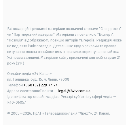
android
apple
smart tv
samsung smart tv
Всі комерційні рекламні матеріали позначені словами "Спецпроєкт"
чи "Партнерський матеріал". Матеріали з позначкою "Експерт",
"Позиція" відображають позицію авторів та героїв. Редакція може
не поділяти їхніх поглядів. Детальніше щодо реклами та правил
цитування можна ознайомитись в правилах користування сайтом.
Усі права захищені.
Матеріали сайту призначені для осіб старше
21
року (21+)
Онлайн-медіа «24 Канал»
пл. Галицька, буд. 15, м. Львів, 79008
Телефон
+380 (32) 229-77-77
Адреса електронної пошти —
legal@24tv.com.ua
Ідентифікатор онлайн-медіа в Реєстрі суб'єктів у сфері медіа —
R40-06057
© 2005—2026,
ПрАТ «Телерадіокомпанія "Люкс"», 24 Канал.