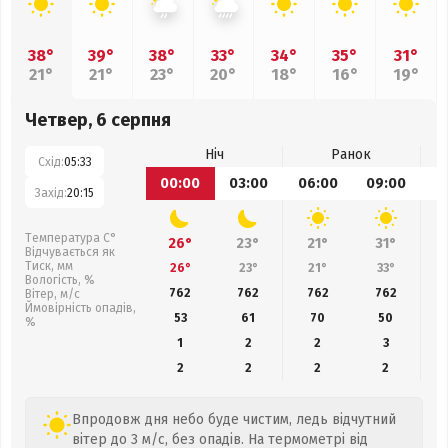
38°
39°
38°
33°
34°
35°
31°
21°
21°
23°
20°
18°
16°
19°
Четвер, 6 серпня
Ніч
Ранок
Схід:
05:33
00:00
03:00
06:00
09:00
1
Захід:
20:15
Температура С°
26°
23°
21°
31°
Відчувається як
Тиск, мм
26°
23°
21°
33°
Вологість, %
762
762
762
762
Вітер, м/с
Ймовірність опадів,
53
61
70
50
%
1
2
2
3
2
2
2
2
Впродовж дня небо буде чистим, ледь відчутний
вітер до 3 м/с, без опадів. На термометрі від