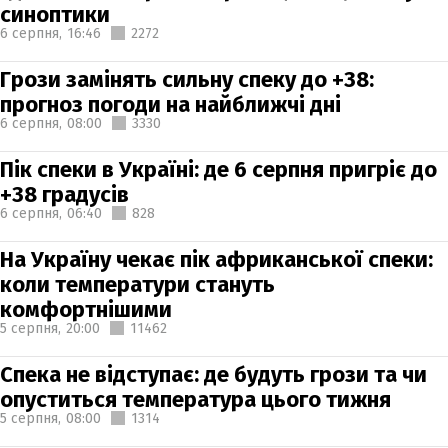
синоптики
6 серпня,
16:46
2272
Грози замінять сильну спеку до +38:
прогноз погоди на найближчі дні
6 серпня,
08:00
3330
Пік спеки в Україні: де 6 серпня пригріє до
+38 градусів
6 серпня,
06:40
828
На Україну чекає пік африканської спеки:
коли температури стануть
комфортнішими
5 серпня,
20:00
11462
Спека не відступає: де будуть грози та чи
опуститься температура цього тижня
5 серпня,
08:00
1314