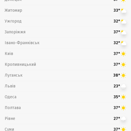
Житомир
33°
Ужгород
32°
Запоріжжя
37°
Івано-Франківськ
32°
Київ
37°
Кропивницький
37°
Луганськ
38°
Львів
23°
Одеса
35°
Полтава
37°
Рівне
27°
Суми
37°