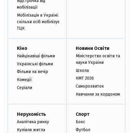
Відстрочка від
мобілізації
Мобілізація в Україні:
скільки осіб мобілізує
ТЦК
Кіно
Новини Освіти
Найцікавіші фільми
Міністерство освіти та
науки України
Українські фільми
Школа
Фільми на вечір
НМТ 2026
Комедії
Саморозвиток
Серіали
Навчання за кордоном
Нерухомість
Спорт
Аналітика ринку
Бокс
Купівля житла
Футбол