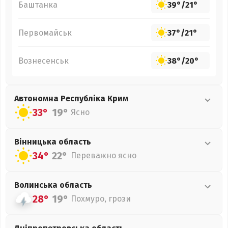
Баштанка
39°
/
21°
Первомайськ
37°
/
21°
Вознесенськ
38°
/
20°
Автономна Республіка Крим
33°
19°
Ясно
Вінницька
область
34°
22°
Переважно ясно
Волинська
область
28°
19°
Похмуро, грози