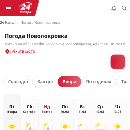
24 Канал
Погода Новопокровка
Погода Новопокровка
Луганська обл., Сватівський район, Новопокровка, 49.76°Пн, 38.76°Сх
Змінити місто
Сьогодні
Завтра
Вчора
По годинах
Тиж
Пт
Сб
Нд
Пн
Вт
Ср
Чт
Вчора
Сьогодні
Завтра
10.08
11.08
12.08
13.08