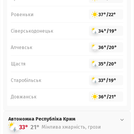
Ровеньки
37°
/
22°
Сіверськодонецьк
34°
/
19°
Алчевськ
36°
/
20°
Щастя
35°
/
20°
Старобільськ
33°
/
19°
Довжанськ
36°
/
21°
Автономна Республіка Крим
33°
21°
Мінлива хмарність, грози