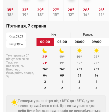
35°
33°
29°
27°
28°
28°
23°
18°
19°
18°
15°
12°
14°
11°
П'ятниця, 7 серпня
Ніч
Ранок
Схід:
05:03
00:00
03:00
06:00
09:00
1
Захід:
19:57
Температура С°
21°
19°
19°
27°
Відчувається як
Тиск, мм
21°
19°
19°
28°
Вологість, %
762
762
762
762
Вітер, м/с
Ймовірність опадів,
64
69
69
54
%
2
1
2
1
2
2
2
2
Температура повітря від +18°C до +35°C, дуже
тепло, тримайтеся в тіні. Протягом усього дня
небо буде безхмарним, опадів не передбачається,