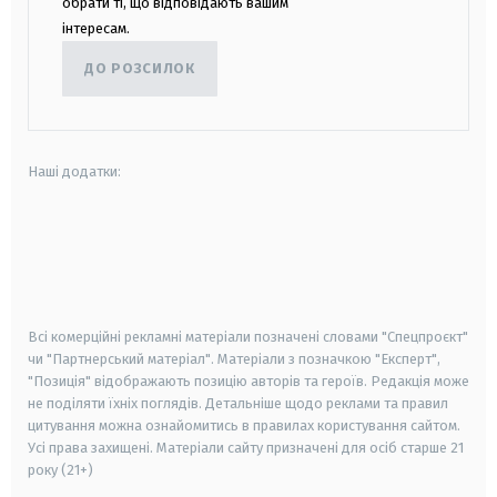
обрати ті, що відповідають вашим
інтересам.
ДО РОЗСИЛОК
Наші додатки:
android
apple
smart tv
samsung smart tv
Всі комерційні рекламні матеріали позначені словами "Спецпроєкт"
чи "Партнерський матеріал". Матеріали з позначкою "Експерт",
"Позиція" відображають позицію авторів та героїв. Редакція може
не поділяти їхніх поглядів. Детальніше щодо реклами та правил
цитування можна ознайомитись в правилах користування сайтом.
Усі права захищені.
Матеріали сайту призначені для осіб старше
21
року (21+)