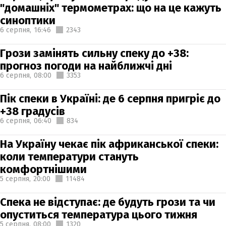
"домашніх" термометрах: що на це кажуть
синоптики
6 серпня,
16:46
2343
Грози замінять сильну спеку до +38:
прогноз погоди на найближчі дні
6 серпня,
08:00
3353
Пік спеки в Україні: де 6 серпня пригріє до
+38 градусів
6 серпня,
06:40
834
На Україну чекає пік африканської спеки:
коли температури стануть
комфортнішими
5 серпня,
20:00
11484
Спека не відступає: де будуть грози та чи
опуститься температура цього тижня
5 серпня,
08:00
1320