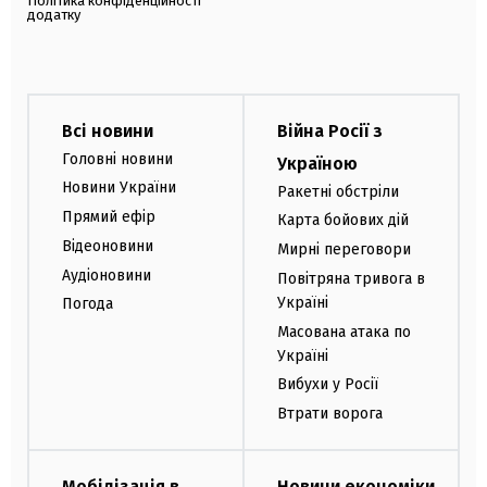
Політика конфіденційності
додатку
Всі новини
Війна Росії з
Головні новини
Україною
Новини України
Ракетні обстріли
Прямий ефір
Карта бойових дій
Відеоновини
Мирні переговори
Аудіоновини
Повітряна тривога в
Україні
Погода
Масована атака по
Україні
Вибухи у Росії
Втрати ворога
Мобілізація в
Новини економіки