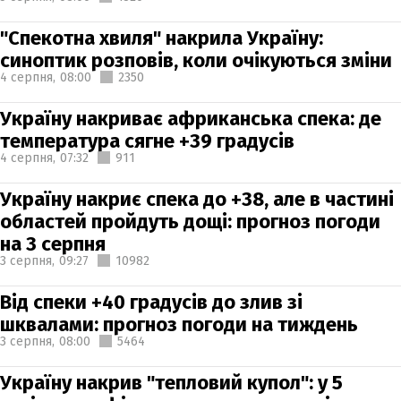
"Спекотна хвиля" накрила Україну:
синоптик розповів, коли очікуються зміни
4 серпня,
08:00
2350
Україну накриває африканська спека: де
температура сягне +39 градусів
4 серпня,
07:32
911
Україну накриє спека до +38, але в частині
областей пройдуть дощі: прогноз погоди
на 3 серпня
3 серпня,
09:27
10982
Від спеки +40 градусів до злив зі
шквалами: прогноз погоди на тиждень
3 серпня,
08:00
5464
Україну накрив "тепловий купол": у 5