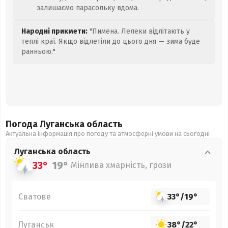
залишаємо парасольку вдома.
Народні прикмети:
"Пимена. Лелеки відлітають у
теплі краї. Якщо відлетіли до цього дня — зима буде
ранньою."
Погода Луганська
область
Актуальна інформація про погоду та атмосферні умови на сьогодні
Луганська
область
33°
19°
Мінлива хмарність, грози
Сватове
33°
/
19°
Луганськ
38°
/
22°