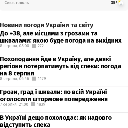
Севастополь
35°
Новини погоди України та світу
До +38, але місцями з грозами та
шквалами: якою буде погода на вихідних
8 серпня,
08:00
272
Похолодання йде в Україну, але деякі
регіони потерпатимуть від спеки: погода
на 8 серпня
8 серпня,
06:46
1179
Грози, град і шквали: по всій Україні
оголосили штормове попередження
7 серпня,
21:00
1839
В Україні дещо похолодає: як надовго
відступить спека