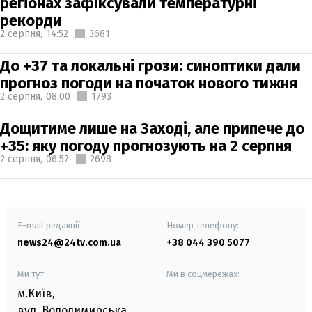
регіонах зафіксували температурні
рекорди
2 серпня,
14:52
3681
До +37 та локальні грози: синоптики дали
прогноз погоди на початок нового тижня
2 серпня,
08:00
1793
Дощитиме лише на Заході, але припече до
+35: яку погоду прогнозують на 2 серпня
2 серпня,
06:57
2698
E-mail редакції
Номер телефону:
news24@24tv.com.ua
+38 044 390 5077
Ми тут:
Ми в соцмережах:
м.Київ
,
вул. Володимирська