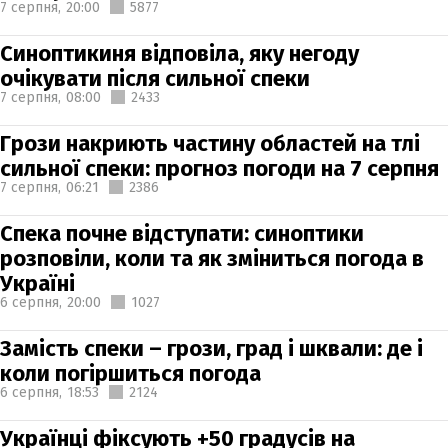
7 серпня,
20:00
5877
Синоптикиня відповіла, яку негоду
очікувати після сильної спеки
7 серпня,
08:00
2433
Грози накриють частину областей на тлі
сильної спеки: прогноз погоди на 7 серпня
7 серпня,
06:21
2386
Спека почне відступати: синоптики
розповіли, коли та як зміниться погода в
Україні
6 серпня,
20:00
1027
Замість спеки – грози, град і шквали: де і
коли погіршиться погода
6 серпня,
18:53
2124
Українці фіксують +50 градусів на