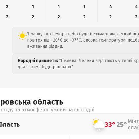
2
1
1
1
4
4
2
2
2
2
2
2
З ранку і до вечора небо буде безхмарним, легкий віт
повітря від +20°C до +37°C, висока температура, подб
вживання рідини.
Народні прикмети:
"Пимена. Лелеки відлітають у теплі кр
дня — зима буде ранньою."
тровська
область
огоду та атмосферні умови на сьогодні
Мін
33°
25°
бласть
сла