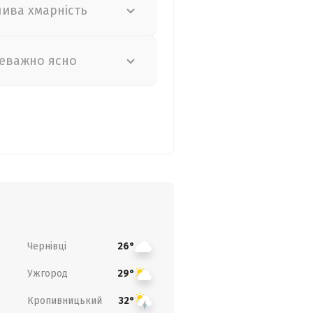
лива хмарність
еважно ясно
Чернівці
26°
Ужгород
29°
Кропивницький
32°