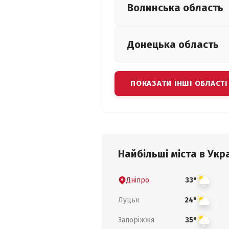
Волинська
область
Донецька
область
ПОКАЗАТИ ІНШІ ОБЛАСТІ
Найбільші міста в Укра
Дніпро
33°
Луцьк
24°
Запоріжжя
35°