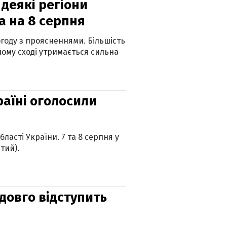
 деякі регіони
а на 8 серпня
огоду з проясненнями. Більшість
ному сході утримається сильна
країні оголосили
ласті України. 7 та 8 серпня у
тий).
адовго відступить