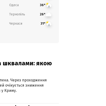
Одеса
36°
Тернопіль
26°
Черкаси
31°
та шквалами: якою
спека. Через проходження
ей очікується зниження
 у Криму.