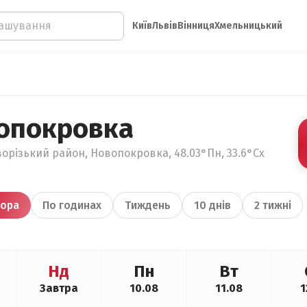
Київ
Львів
Вінниця
Хмельницький
опокровка
орізький район, Новопокровка, 48.03°Пн, 33.6°Сх
ора
По годинах
Тиждень
10 днів
2 тижні
Нд
Пн
Вт
Завтра
10.08
11.08
1