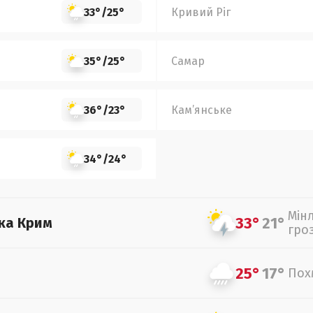
33°
/
25°
Кривий Ріг
35°
/
25°
Самар
36°
/
23°
Кам’янське
34°
/
24°
Мін
33°
21°
ка Крим
гро
25°
17°
Пох