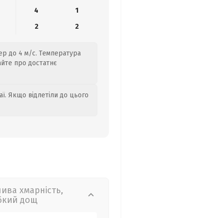
4
1
2
2
ер до 4 м/с. Температура
айте про достатнє
аї. Якщо відлетіли до цього
лива хмарність,
бкий дощ