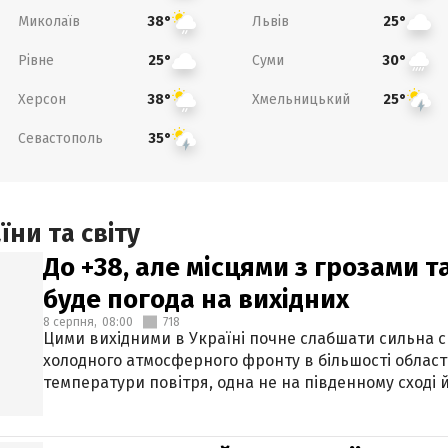
Миколаїв
Львів
38°
25°
Рівне
Суми
25°
30°
Херсон
Хмельницький
38°
25°
Севастополь
35°
ни та світу
До +38, але місцями з грозами 
буде погода на вихідних
8 серпня,
08:00
718
Цими вихідними в Україні почне слабшати сильна 
холодного атмосферного фронту в більшості област
температури повітря, одна не на південному сході й