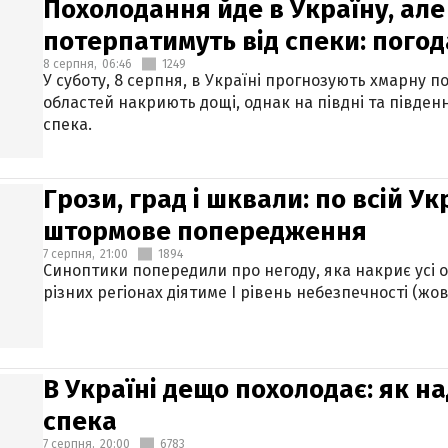
Похолодання йде в Україну, але
потерпатимуть від спеки: погод
8 серпня,
06:46
1249
У суботу, 8 серпня, в Україні прогнозують хмарну п
областей накриють дощі, однак на півдні та півден
спека.
Грози, град і шквали: по всій У
штормове попередження
7 серпня,
21:00
1894
Синоптики попередили про негоду, яка накриє усі об
різних регіонах діятиме І рівень небезпечності (жов
В Україні дещо похолодає: як н
спека
7 серпня,
20:00
6783