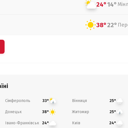
24°
14°
Мін
38°
22°
Пер
їні
Сімферополь
Вінниця
33°
25°
Донецьк
Житомир
38°
25°
Івано-Франківськ
Київ
24°
24°