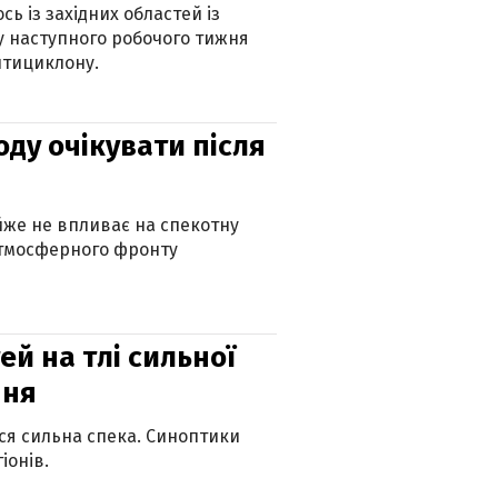
ь із західних областей із
 наступного робочого тижня
нтициклону.
оду очікувати після
айже не впливає на спекотну
атмосферного фронту
й на тлі сильної
пня
ься сильна спека. Синоптики
іонів.