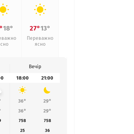
°
18°
27°
13°
еважно
Переважно
ясно
ясно
Вечір
00
18:00
21:00
°
36°
29°
°
36°
29°
9
758
758
25
36