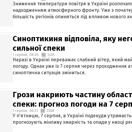
Зниження температури повітря в Україні розпочалос
надходженням атмосферного фронту. Уже з початку
більшість регіонів опиняться під впливом нового а
Синоптикиня відповіла, яку нег
сильної спеки
7 серпня,
08:00
2435
Наразі в Україні переважає слабкий вітер, який м
погоду. Однак уже із 7 серпня через проходження 
синоптична ситуація зміниться.
Грози накриють частину областе
спеки: прогноз погоди на 7 сер
7 серпня,
06:21
2388
У п'ятницю, 7 серпня, в Україні подекуди утримаєт
прогнозують мінливу хмарність та опади у низці рег