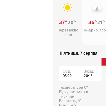
37°
20°
36°
21°
Переважно
Хмарно, гро
ясно
П'ятниця, 7 серпня
Схід:
Захід:
05:29
20:13
Температура С°
Відчувається як
Тиск, мм
Вологість, %
Вітер, м/с