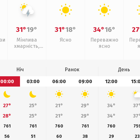
31°
19°
31°
18°
34°
16°
27
зи
Мінлива
Ясно
Переважно
Пер
хмарність,
ясно
грози
Ніч
Ранок
День
00:00
03:00
06:00
09:00
12:00
15:
27°
25°
21°
29°
34°
37
28°
25°
21°
29°
34°
37
761
761
760
761
760
75
56
51
60
38
29
23