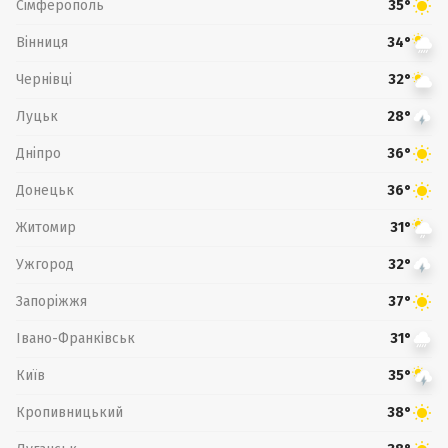
Сімферополь
35°
Вінниця
34°
Чернівці
32°
Луцьк
28°
Дніпро
36°
Донецьк
36°
Житомир
31°
Ужгород
32°
Запоріжжя
37°
Івано-Франківськ
31°
Київ
35°
Кропивницький
38°