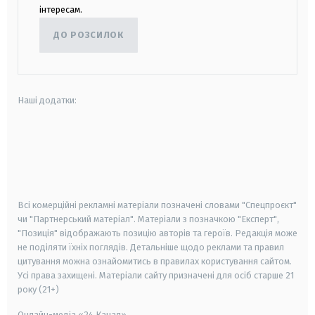
інтересам.
ДО РОЗСИЛОК
Наші додатки:
android
apple
smart tv
samsung smart tv
Всі комерційні рекламні матеріали позначені словами "Спецпроєкт"
чи "Партнерський матеріал". Матеріали з позначкою "Експерт",
"Позиція" відображають позицію авторів та героїв. Редакція може
не поділяти їхніх поглядів. Детальніше щодо реклами та правил
цитування можна ознайомитись в правилах користування сайтом.
Усі права захищені.
Матеріали сайту призначені для осіб старше
21
року (21+)
Онлайн-медіа «24 Канал»