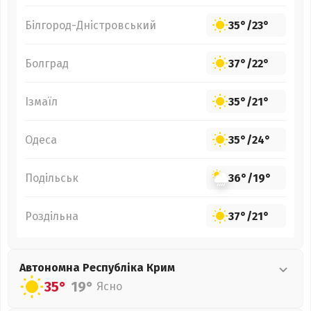
Білгород-Дністровський
35°
/
23°
Болград
37°
/
22°
Ізмаїл
35°
/
21°
Одеса
35°
/
24°
Подільськ
36°
/
19°
Роздільна
37°
/
21°
Автономна Республіка Крим
35°
19°
Ясно