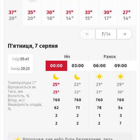
37°
35°
30°
31°
33°
30°
27°
20°
20°
18°
14°
15°
17°
14°
7
/14
П'ятниця, 7 серпня
Ніч
Ранок
Схід:
05:41
00:00
03:00
06:00
09:00
1
Захід:
20:23
Температура С°
25°
22°
21°
29°
Відчувається як
Тиск, мм
25°
22°
21°
30°
Вологість, %
760
760
760
760
Вітер, м/с
Ймовірність опадів,
62
71
78
54
%
2
2
1
3
2
2
2
7
Впродовж дня небо буде безхмарним, ледь