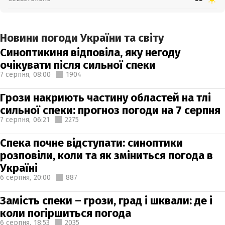
Новини погоди України та світу
Синоптикиня відповіла, яку негоду
очікувати після сильної спеки
7 серпня,
08:00
1904
Грози накриють частину областей на тлі
сильної спеки: прогноз погоди на 7 серпня
7 серпня,
06:21
2275
Спека почне відступати: синоптики
розповіли, коли та як зміниться погода в
Україні
6 серпня,
20:00
887
Замість спеки – грози, град і шквали: де і
коли погіршиться погода
6 серпня,
18:53
2035