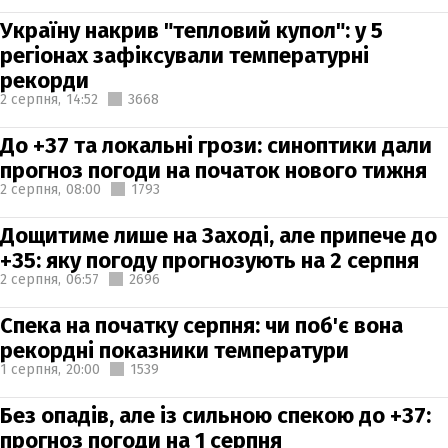
Україну накрив "тепловий купол": у 5
регіонах зафіксували температурні
рекорди
2 серпня,
14:52
3668
До +37 та локальні грози: синоптики дали
прогноз погоди на початок нового тижня
2 серпня,
08:00
1793
Дощитиме лише на Заході, але припече до
+35: яку погоду прогнозують на 2 серпня
2 серпня,
06:57
2696
Спека на початку серпня: чи поб'є вона
рекордні показники температури
1 серпня,
20:00
1539
Без опадів, але із сильною спекою до +37:
прогноз погоди на 1 серпня