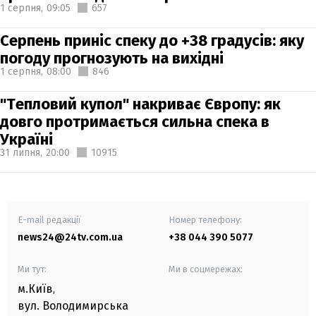
1 серпня,
09:05
657
Серпень приніс спеку до +38 градусів: яку
погоду прогнозують на вихідні
1 серпня,
08:00
846
"Тепловий купол" накриває Європу: як
довго протримається сильна спека в
Україні
31 липня,
20:00
10915
E-mail редакції
Номер телефону:
news24@24tv.com.ua
+38 044 390 5077
Ми тут:
Ми в соцмережах:
м.Київ
,
вул. Володимирська