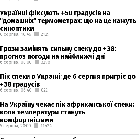
Українці фіксують +50 градусів на
"домашніх" термометрах: що на це кажуть
синоптики
6 серпня,
16:46
2129
Грози замінять сильну спеку до +38:
прогноз погоди на найближчі дні
6 серпня,
08:00
3296
Пік спеки в Україні: де 6 серпня пригріє до
+38 градусів
6 серпня,
06:40
822
На Україну чекає пік африканської спеки:
коли температури стануть
комфортнішими
5 серпня,
20:00
11424