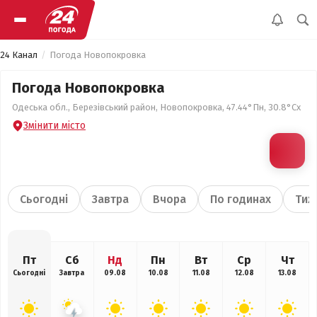
24 Канал
Погода Новопокровка
Погода Новопокровка
Одеська обл., Березівський район, Новопокровка, 47.44°Пн, 30.8°Сх
Змінити місто
Сьогодні
Завтра
Вчора
По годинах
Тиж
Пт
Сб
Нд
Пн
Вт
Ср
Чт
Сьогодні
Завтра
09.08
10.08
11.08
12.08
13.08