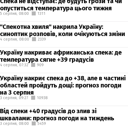
Спека не відступає: де будуть грози та чи
опуститься температура цього тижня
5 серпня,
08:00
1311
"Спекотна хвиля" накрила Україну:
синоптик розповів, коли очікуються зміни
4 серпня,
08:00
2339
Україну накриває африканська спека: де
температура сягне +39 градусів
4 серпня,
07:32
909
Україну накриє спека до +38, але в частині
областей пройдуть дощі: прогноз погоди
на 3 серпня
3 серпня,
09:27
10938
Від спеки +40 градусів до злив зі
шквалами: прогноз погоди на тиждень
3 серпня,
08:00
5459