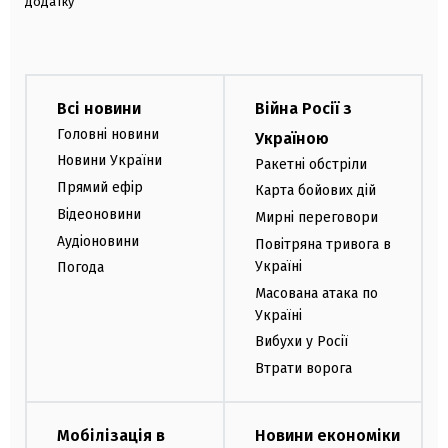
додатку
Всі новини
Війна Росії з
Головні новини
Україною
Новини України
Ракетні обстріли
Прямий ефір
Карта бойових дій
Відеоновини
Мирні переговори
Аудіоновини
Повітряна тривога в
Україні
Погода
Масована атака по
Україні
Вибухи у Росії
Втрати ворога
Мобілізація в
Новини економіки