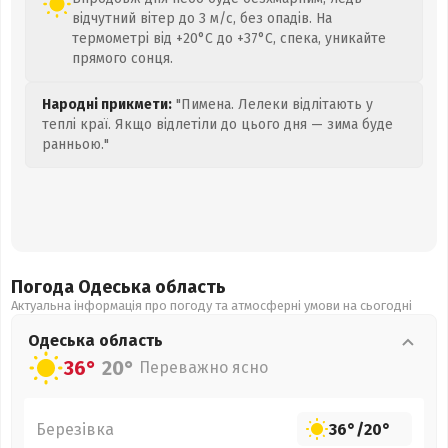
відчутний вітер до 3 м/с, без опадів. На
термометрі від +20°C до +37°C, спека, уникайте
прямого сонця.
Народні прикмети:
"Пимена. Лелеки відлітають у
теплі краї. Якщо відлетіли до цього дня — зима буде
ранньою."
Погода Одеська
область
Актуальна інформація про погоду та атмосферні умови на сьогодні
Одеська
область
36°
20°
Переважно ясно
Березівка
36°
/
20°