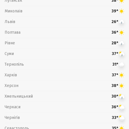
Луганськ
38°
Миколаїв
39°
Львів
26°
Полтава
36°
Рівне
28°
Суми
37°
Тернопіль
31°
Харків
37°
Херсон
38°
Хмельницький
30°
Черкаси
36°
Чернігів
33°
Севастополь
35°