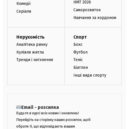
НМТ 2026
Комедії
Саморозвиток
Серіали
Навчання за кордоном
Нерухомість
Спорт
Аналітика ринку
Бокс
Купівля житла
Футбол
Тренди і натхнення
Теніс
Біатлон
Інші види спорту
Email - розсилка
Будьте в курсі всіх новин і оновлень!
Перейдіть на сторінку наших розсилок, щоб
обрати ті, що відповідають вашим