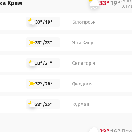
Мін
33°
19°
ка Крим
зли
33°
/
19°
Білогірськ
33°
/
23°
Яни Капу
33°
/
21°
Євпаторія
32°
/
26°
Феодосія
33°
/
25°
Курман
23°
16°
Пох