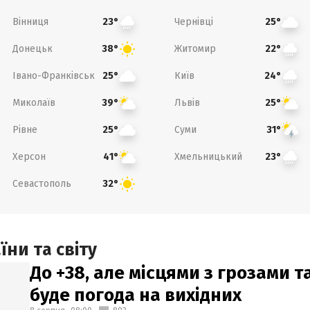
Вінниця
Чернівці
23°
25°
Донецьк
Житомир
38°
22°
Івано-Франківськ
Київ
25°
24°
Миколаїв
Львів
39°
25°
Рівне
Суми
25°
31°
Херсон
Хмельницький
41°
23°
Севастополь
32°
ни та світу
До +38, але місцями з грозами 
буде погода на вихідних