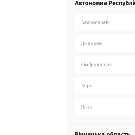
Автономна Республі
Бахчисарай
Джанкой
Сімферополь
Керч
Ялта
Вінницька
область