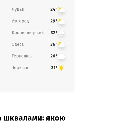
Луцьк
24°
Ужгород
29°
Кропивницький
32°
Одеса
36°
Тернопіль
26°
Черкаси
31°
та шквалами: якою