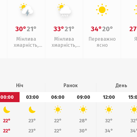
30°
21°
33°
21°
34°
20°
27
Мінлива
Мінлива
Переважно
хмарність,
хмарність,
ясно
грози
зливи
Ніч
Ранок
День
00:00
03:00
06:00
09:00
12:00
15:
22°
23°
22°
28°
32°
32
22°
23°
22°
30°
34°
34