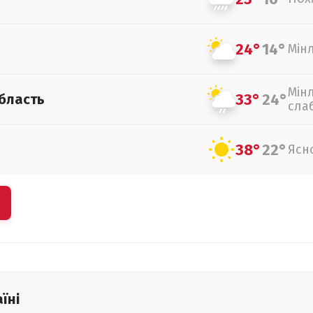
24°
14°
Мін
Мін
33°
24°
бласть
сла
38°
22°
Ясн
їні