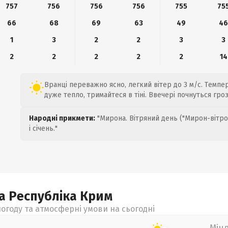
757
756
756
756
755
75
66
68
69
63
49
4
1
3
2
2
3
3
2
2
2
2
2
14
Вранці переважно ясно, легкий вітер до 3 м/с. Темпер
дуже тепло, тримайтеся в тіні. Ввечері почнуться гроз
Народні прикмети:
"Мирона. Вітряний день ("Мирон-вітро
і січень."
а Республіка Крим
огоду та атмосферні умови на сьогодні