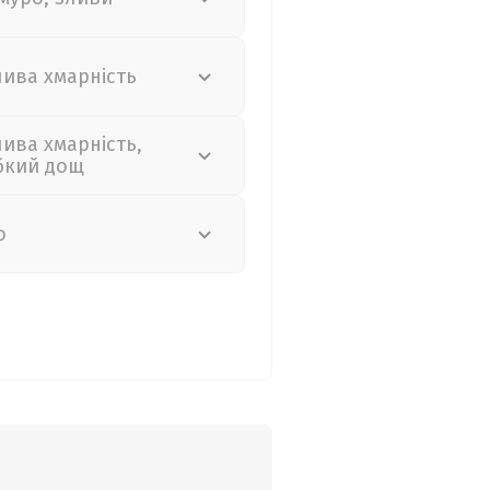
лива хмарність
лива хмарність,
бкий дощ
о