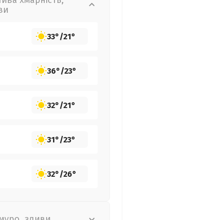
лива хмарність,
ви
33°
/
21°
36°
/
23°
32°
/
21°
31°
/
23°
32°
/
26°
муро, зливи