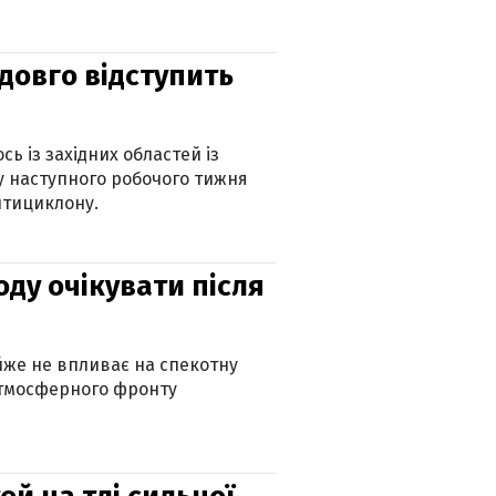
адовго відступить
ь із західних областей із
 наступного робочого тижня
нтициклону.
оду очікувати після
айже не впливає на спекотну
атмосферного фронту