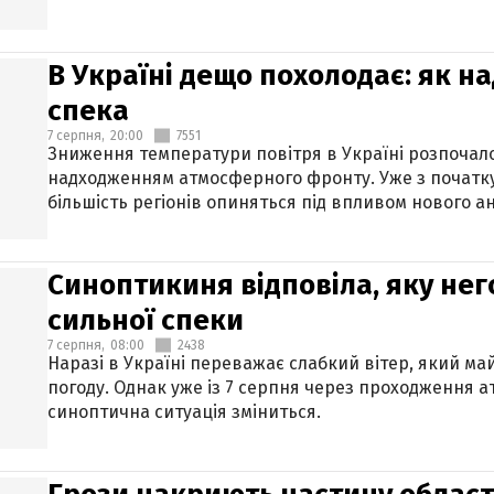
В Україні дещо похолодає: як н
спека
7 серпня,
20:00
7551
Зниження температури повітря в Україні розпочалос
надходженням атмосферного фронту. Уже з початку
більшість регіонів опиняться під впливом нового а
Синоптикиня відповіла, яку нег
сильної спеки
7 серпня,
08:00
2438
Наразі в Україні переважає слабкий вітер, який м
погоду. Однак уже із 7 серпня через проходження 
синоптична ситуація зміниться.