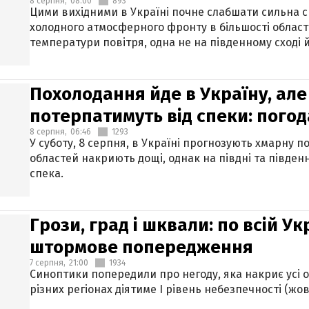
8 серпня,
08:00
893
Цими вихідними в Україні почне слабшати сильна 
холодного атмосферного фронту в більшості област
температури повітря, одна не на південному сході й
Похолодання йде в Україну, але
потерпатимуть від спеки: погод
8 серпня,
06:46
1293
У суботу, 8 серпня, в Україні прогнозують хмарну п
областей накриють дощі, однак на півдні та півден
спека.
Грози, град і шквали: по всій У
штормове попередження
7 серпня,
21:00
1934
Синоптики попередили про негоду, яка накриє усі об
різних регіонах діятиме І рівень небезпечності (жов