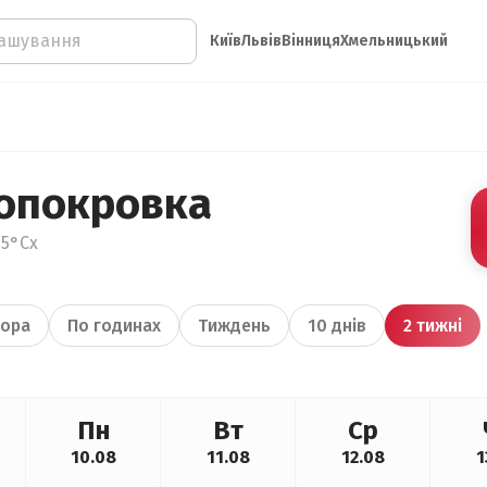
Київ
Львів
Вінниця
Хмельницький
опокровка
25°Сх
ора
По годинах
Тиждень
10 днів
2 тижні
Пн
Вт
Ср
10.08
11.08
12.08
1