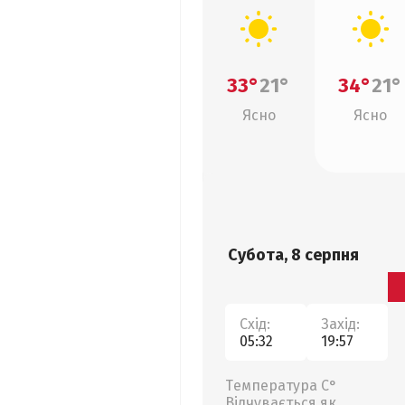
33°
21°
34°
21°
Ясно
Ясно
Субота, 8 серпня
Схід:
Захід:
05:32
19:57
Температура С°
Відчувається як