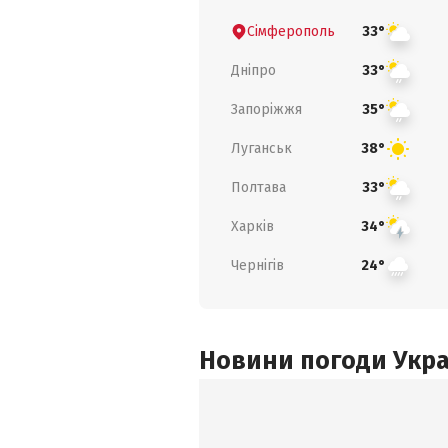
Сімферополь
33°
Дніпро
33°
Запоріжжя
35°
Луганськ
38°
Полтава
33°
Харків
34°
Чернігів
24°
Новини погоди Украї