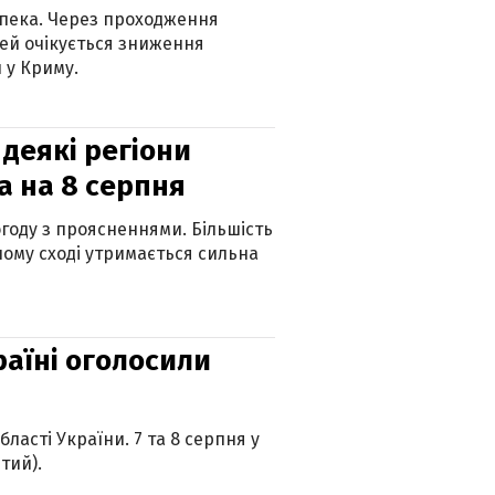
спека. Через проходження
ей очікується зниження
 у Криму.
 деякі регіони
а на 8 серпня
огоду з проясненнями. Більшість
ному сході утримається сильна
країні оголосили
ласті України. 7 та 8 серпня у
тий).