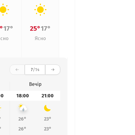
°
17°
25°
17°
Ясно
Ясно
7
/14
Вечір
00
18:00
21:00
°
26°
23°
°
26°
23°