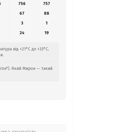
5
756
757
6
67
88
3
1
24
19
атура від +21°C до +33°C,
и.
гон"). Який Мирон — такий