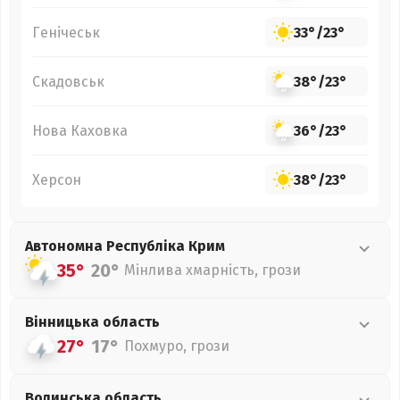
Генічеськ
33°
/
23°
Скадовськ
38°
/
23°
Нова Каховка
36°
/
23°
Херсон
38°
/
23°
Автономна Республіка Крим
35°
20°
Мінлива хмарність, грози
Вінницька
область
27°
17°
Похмуро, грози
Волинська
область