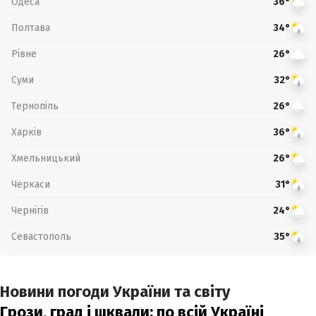
Одеса
36°
Полтава
34°
Рівне
26°
Суми
32°
Тернопіль
26°
Харків
36°
Хмельницький
26°
Черкаси
31°
Чернігів
24°
Севастополь
35°
Новини погоди України та світу
Грози, град і шквали: по всій Україні