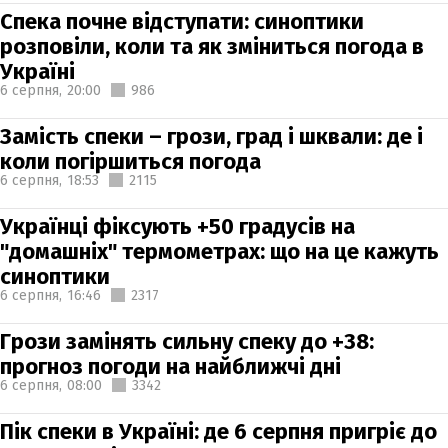
Спека почне відступати: синоптики
розповіли, коли та як зміниться погода в
Україні
6 серпня,
20:00
986
Замість спеки – грози, град і шквали: де і
коли погіршиться погода
6 серпня,
18:53
2115
Українці фіксують +50 градусів на
"домашніх" термометрах: що на це кажуть
синоптики
6 серпня,
16:46
2317
Грози замінять сильну спеку до +38:
прогноз погоди на найближчі дні
6 серпня,
08:00
3342
Пік спеки в Україні: де 6 серпня пригріє до