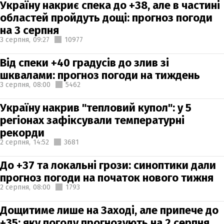
Україну накриє спека до +38, але в частині
областей пройдуть дощі: прогноз погоди
на 3 серпня
3 серпня,
09:27
10977
Від спеки +40 градусів до злив зі
шквалами: прогноз погоди на тиждень
3 серпня,
08:00
5462
Україну накрив "тепловий купол": у 5
регіонах зафіксували температурні
рекорди
2 серпня,
14:52
3681
До +37 та локальні грози: синоптики дали
прогноз погоди на початок нового тижня
2 серпня,
08:00
1793
Дощитиме лише на Заході, але припече до
+35: яку погоду прогнозують на 2 серпня