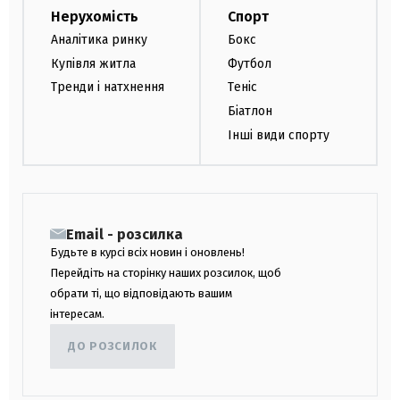
Нерухомість
Спорт
Аналітика ринку
Бокс
Купівля житла
Футбол
Тренди і натхнення
Теніс
Біатлон
Інші види спорту
Email - розсилка
Будьте в курсі всіх новин і оновлень!
Перейдіть на сторінку наших розсилок, щоб
обрати ті, що відповідають вашим
інтересам.
ДО РОЗСИЛОК