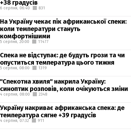
+38 градусів
6 серпня,
06:40
831
На Україну чекає пік африканської спеки:
коли температури стануть
комфортнішими
5 серпня,
20:00
11477
Спека не відступає: де будуть грози та чи
опуститься температура цього тижня
5 серпня,
08:00
1319
"Спекотна хвиля" накрила Україну:
синоптик розповів, коли очікуються зміни
4 серпня,
08:00
2348
Україну накриває африканська спека: де
температура сягне +39 градусів
4 серпня,
07:32
911