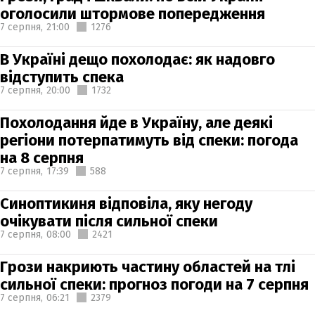
оголосили штормове попередження
7 серпня,
21:00
1276
В Україні дещо похолодає: як надовго
відступить спека
7 серпня,
20:00
1732
Похолодання йде в Україну, але деякі
регіони потерпатимуть від спеки: погода
на 8 серпня
7 серпня,
17:39
588
Синоптикиня відповіла, яку негоду
очікувати після сильної спеки
7 серпня,
08:00
2421
Грози накриють частину областей на тлі
сильної спеки: прогноз погоди на 7 серпня
7 серпня,
06:21
2379