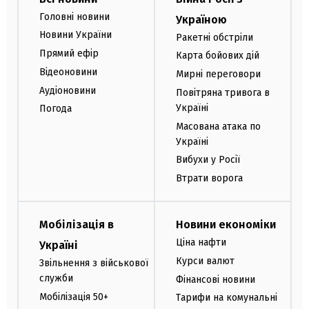
Головні новини
Україною
Новини України
Ракетні обстріли
Прямий ефір
Карта бойових дій
Відеоновини
Мирні переговори
Аудіоновини
Повітряна тривога в
Україні
Погода
Масована атака по
Україні
Вибухи у Росії
Втрати ворога
Мобілізація в
Новини економіки
Ціна нафти
Україні
Курси валют
Звільнення з військової
служби
Фінансові новини
Мобілізація 50+
Тарифи на комунальні