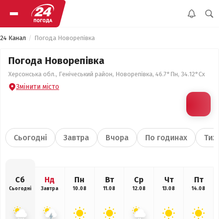
24 Канал
Погода Новорепівка
Погода Новорепівка
Херсонська обл., Генічеський район, Новорепівка, 46.7°Пн, 34.12°Сх
Змінити місто
Сьогодні
Завтра
Вчора
По годинах
Тиж
Сб
Нд
Пн
Вт
Ср
Чт
Пт
Сьогодні
Завтра
10.08
11.08
12.08
13.08
14.08