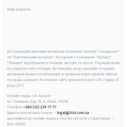
Наші додатки:
android
apple
smart tv
samsung smart tv
Всі комерційні рекламні матеріали позначені словами "Спецпроєкт"
чи "Партнерський матеріал". Матеріали з позначкою "Експерт",
"Позиція" відображають позицію авторів та героїв. Редакція може
не поділяти їхніх поглядів. Детальніше щодо реклами та правил
цитування можна ознайомитись в правилах користування сайтом.
Усі права захищені.
Матеріали сайту призначені для осіб старше
21
року (21+)
Онлайн-медіа «24 Канал»
пл. Галицька, буд. 15, м. Львів, 79008
Телефон
+380 (32) 229-77-77
Адреса електронної пошти —
legal@24tv.com.ua
Ідентифікатор онлайн-медіа в Реєстрі суб'єктів у сфері медіа —
R40-06057