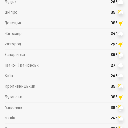
Луцьк
26°
Дніпро
35°
Донецьк
38°
Житомир
24°
Ужгород
29°
Запоріжжя
36°
Івано-Франківськ
27°
Київ
24°
Кропивницький
35°
Луганськ
38°
Миколаїв
38°
Львів
24°