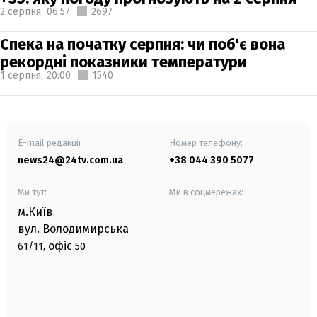
2 серпня,
06:57
2697
Спека на початку серпня: чи поб'є вона
рекордні показники температури
1 серпня,
20:00
1540
E-mail редакції
Номер телефону:
news24@24tv.com.ua
+38 044 390 5077
Ми тут:
Ми в соцмережах:
м.Київ
,
вул. Володимирська
офіс
61/11,
50