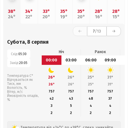
38°
34°
33°
35°
35°
28°
28°
24°
22°
20°
19°
20°
16°
15°
7
/13
Субота, 8 серпня
Ніч
Ранок
Схід:
05:30
00:00
03:00
06:00
09:00
1
Захід:
20:05
Температура С°
26°
26°
25°
31°
Відчувається як
Тиск, мм
26°
26°
25°
31°
Вологість, %
757
757
757
757
Вітер, м/с
Ймовірність опадів,
42
43
48
37
%
3
5
4
4
2
2
2
2
Температура від +24°C до +38°C, спека, уникайте