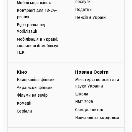
послуги
Мобілізація жінок
Податки
Контракт для 18-24-
річних
Пенсія в Україні
Відстрочка від
мобілізації
Мобілізація в Україні:
скільки осіб мобілізує
ТЦК
Кіно
Новини Освіти
Найцікавіші фільми
Міністерство освіти та
науки України
Українські фільми
Школа
Фільми на вечір
НМТ 2026
Комедії
Саморозвиток
Серіали
Навчання за кордоном