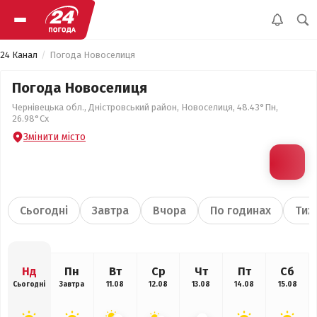
24 Канал
Погода Новоселиця
Погода Новоселиця
Чернівецька обл., Дністровський район, Новоселиця, 48.43°Пн,
26.98°Сх
Змінити місто
Сьогодні
Завтра
Вчора
По годинах
Тиж
Нд
Пн
Вт
Ср
Чт
Пт
Сб
Сьогодні
Завтра
11.08
12.08
13.08
14.08
15.08