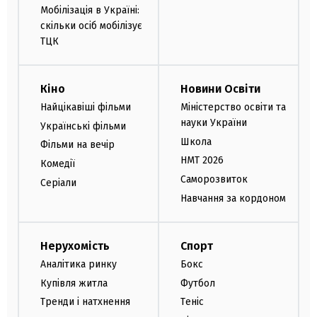
Мобілізація в Україні:
скільки осіб мобілізує
ТЦК
Кіно
Новини Освіти
Найцікавіші фільми
Міністерство освіти та
науки України
Українські фільми
Школа
Фільми на вечір
НМТ 2026
Комедії
Саморозвиток
Серіали
Навчання за кордоном
Нерухомість
Спорт
Аналітика ринку
Бокс
Купівля житла
Футбол
Тренди і натхнення
Теніс