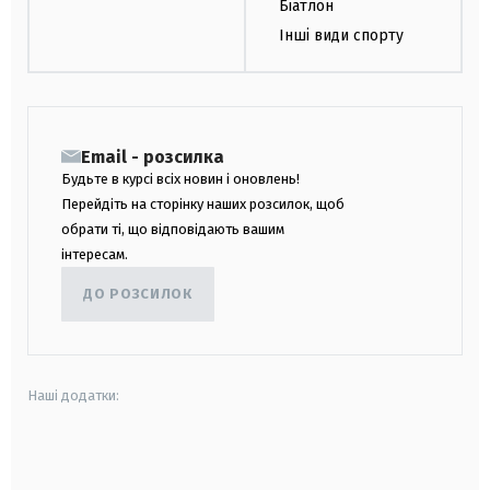
Біатлон
Інші види спорту
Email - розсилка
Будьте в курсі всіх новин і оновлень!
Перейдіть на сторінку наших розсилок, щоб
обрати ті, що відповідають вашим
інтересам.
ДО РОЗСИЛОК
Наші додатки:
android
apple