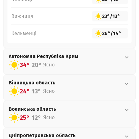
Вижниця
23°
/
13°
Кельменці
26°
/
14°
Автономна Республіка Крим
34°
20°
Ясно
Вінницька
область
24°
13°
Ясно
Волинська
область
25°
12°
Ясно
Дніпропетровська
область