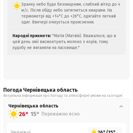
Зранку небо буде безхмарним, слабкий вітер до 4
м/с. Після обіду небо затягнеться хмарами. На
термометрі від +14°C до +26°C, одягайте легкий
одяг. Ввечері очікується прояснення.
Народні прикмети:
"Матія (Матвія). Вважалося, що в
цей день змії висмоктують молоко з корів, тому
худобу не виганяли на пасовище."
Погода Чернівецька
область
Актуальна інформація про погоду та атмосферні умови на сьогодні
Чернівецька
область
26°
15°
Переважно ясно
Чернівці
26°
/
15°