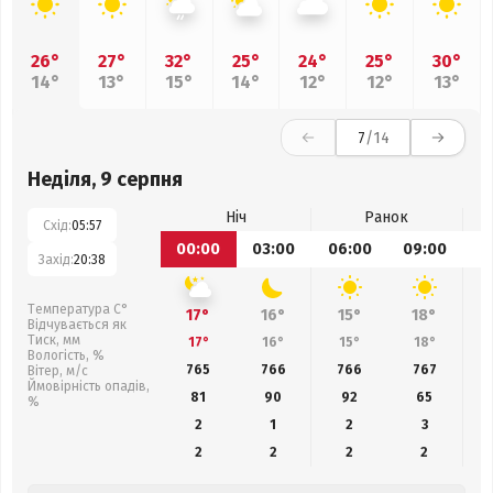
26°
27°
32°
25°
24°
25°
30°
14°
13°
15°
14°
12°
12°
13°
7
/14
Неділя, 9 серпня
Ніч
Ранок
Схід:
05:57
00:00
03:00
06:00
09:00
1
Захід:
20:38
Температура С°
17°
16°
15°
18°
Відчувається як
Тиск, мм
17°
16°
15°
18°
Вологість, %
765
766
766
767
Вітер, м/с
Ймовірність опадів,
81
90
92
65
%
2
1
2
3
2
2
2
2