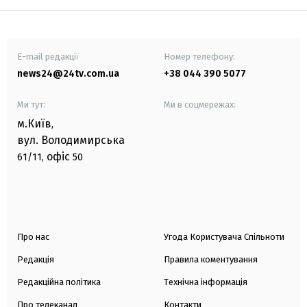
E-mail редакції
Номер телефону:
news24@24tv.com.ua
+38 044 390 5077
Ми тут:
Ми в соцмережах:
м.Київ
,
вул. Володимирська
офіс
61/11,
50
Про нас
Угода Користувача Спільноти
Редакція
Правила коментування
Редакційна політика
Технічна інформація
Про телеканал
Контакти