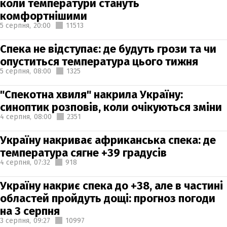
коли температури стануть
комфортнішими
5 серпня,
20:00
11513
Спека не відступає: де будуть грози та чи
опуститься температура цього тижня
5 серпня,
08:00
1325
"Спекотна хвиля" накрила Україну:
синоптик розповів, коли очікуються зміни
4 серпня,
08:00
2351
Україну накриває африканська спека: де
температура сягне +39 градусів
4 серпня,
07:32
918
Україну накриє спека до +38, але в частині
областей пройдуть дощі: прогноз погоди
на 3 серпня
3 серпня,
09:27
10997