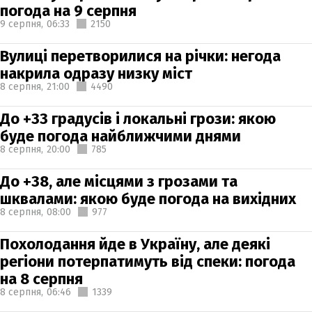
погода на 9 серпня
9 серпня,
06:33
2150
Вулиці перетворилися на річки: негода
накрила одразу низку міст
8 серпня,
21:00
4490
До +33 градусів і локальні грози: якою
буде погода найближчими днями
8 серпня,
20:00
785
До +38, але місцями з грозами та
шквалами: якою буде погода на вихідних
8 серпня,
08:00
977
Похолодання йде в Україну, але деякі
регіони потерпатимуть від спеки: погода
на 8 серпня
8 серпня,
06:46
1339