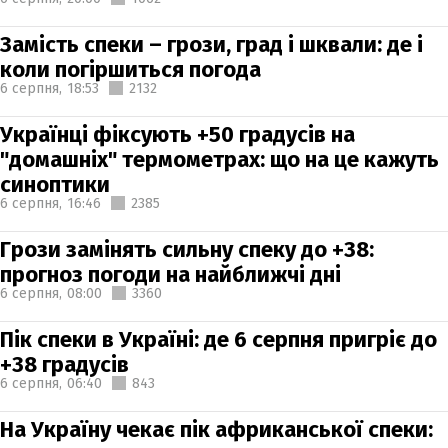
Замість спеки – грози, град і шквали: де і
коли погіршиться погода
6 серпня,
18:53
2132
Українці фіксують +50 градусів на
"домашніх" термометрах: що на це кажуть
синоптики
6 серпня,
16:46
2385
Грози замінять сильну спеку до +38:
прогноз погоди на найближчі дні
6 серпня,
08:00
3360
Пік спеки в Україні: де 6 серпня пригріє до
+38 градусів
6 серпня,
06:40
843
На Україну чекає пік африканської спеки: