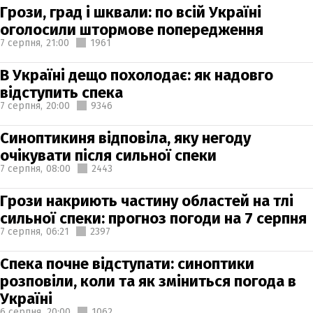
Грози, град і шквали: по всій Україні
оголосили штормове попередження
7 серпня,
21:00
1961
В Україні дещо похолодає: як надовго
відступить спека
7 серпня,
20:00
9346
Синоптикиня відповіла, яку негоду
очікувати після сильної спеки
7 серпня,
08:00
2443
Грози накриють частину областей на тлі
сильної спеки: прогноз погоди на 7 серпня
7 серпня,
06:21
2397
Спека почне відступати: синоптики
розповіли, коли та як зміниться погода в
Україні
6 серпня,
20:00
1062