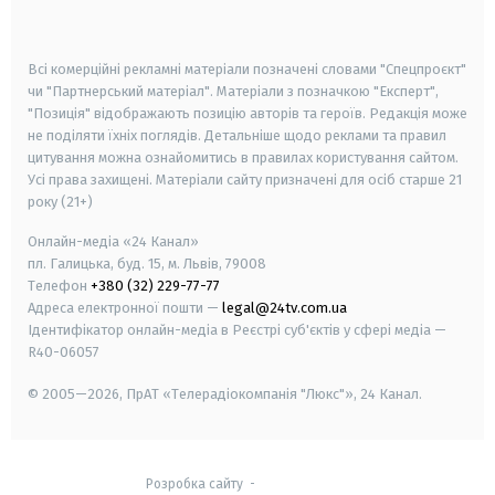
smart tv
samsung smart tv
Всі комерційні рекламні матеріали позначені словами "Спецпроєкт"
чи "Партнерський матеріал". Матеріали з позначкою "Експерт",
"Позиція" відображають позицію авторів та героїв. Редакція може
не поділяти їхніх поглядів. Детальніше щодо реклами та правил
цитування можна ознайомитись в правилах користування сайтом.
Усі права захищені.
Матеріали сайту призначені для осіб старше
21
року (21+)
Онлайн-медіа «24 Канал»
пл. Галицька, буд. 15, м. Львів, 79008
Телефон
+380 (32) 229-77-77
Адреса електронної пошти —
legal@24tv.com.ua
Ідентифікатор онлайн-медіа в Реєстрі суб'єктів у сфері медіа —
R40-06057
© 2005—2026,
ПрАТ «Телерадіокомпанія "Люкс"», 24 Канал.
Розробка сайту
-