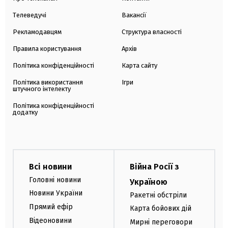
Телеведучі
Вакансії
Рекламодавцям
Структура власності
Правила користування
Архів
Політика конфіденційності
Карта сайту
Політика використання
Ігри
штучного інтелекту
Політика конфіденційності
додатку
Всі новини
Війна Росії з
Головні новини
Україною
Новини України
Ракетні обстріли
Прямий ефір
Карта бойових дій
Відеоновини
Мирні переговори