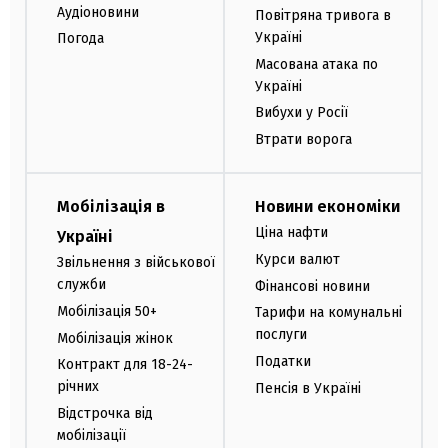
Аудіоновини
Повітряна тривога в
Україні
Погода
Масована атака по
Україні
Вибухи у Росії
Втрати ворога
Мобілізація в
Новини економіки
Ціна нафти
Україні
Курси валют
Звільнення з військової
служби
Фінансові новини
Мобілізація 50+
Тарифи на комунальні
послуги
Мобілізація жінок
Податки
Контракт для 18-24-
річних
Пенсія в Україні
Відстрочка від
мобілізації