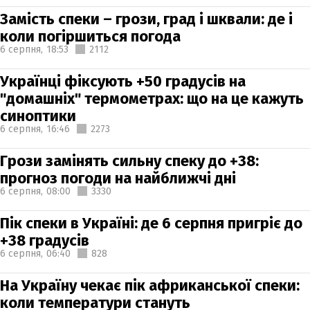
Замість спеки – грози, град і шквали: де і
коли погіршиться погода
6 серпня,
18:53
2112
Українці фіксують +50 градусів на
"домашніх" термометрах: що на це кажуть
синоптики
6 серпня,
16:46
2273
Грози замінять сильну спеку до +38:
прогноз погоди на найближчі дні
6 серпня,
08:00
3330
Пік спеки в Україні: де 6 серпня пригріє до
+38 градусів
6 серпня,
06:40
828
На Україну чекає пік африканської спеки:
коли температури стануть