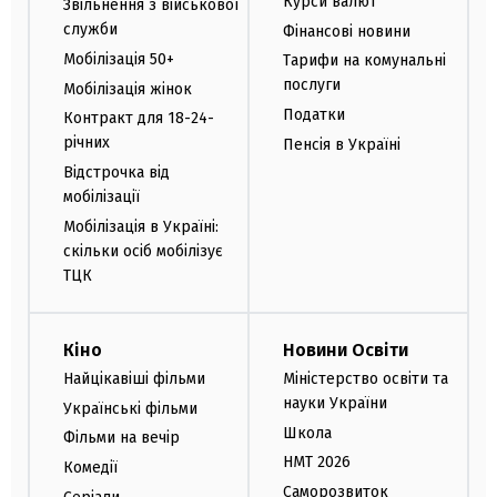
Курси валют
Звільнення з військової
служби
Фінансові новини
Мобілізація 50+
Тарифи на комунальні
послуги
Мобілізація жінок
Податки
Контракт для 18-24-
річних
Пенсія в Україні
Відстрочка від
мобілізації
Мобілізація в Україні:
скільки осіб мобілізує
ТЦК
Кіно
Новини Освіти
Найцікавіші фільми
Міністерство освіти та
науки України
Українські фільми
Школа
Фільми на вечір
НМТ 2026
Комедії
Саморозвиток