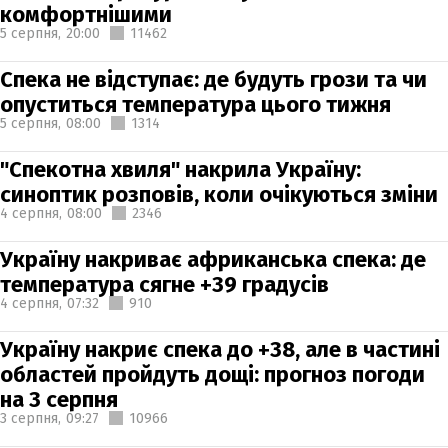
комфортнішими
5 серпня,
20:00
11462
Спека не відступає: де будуть грози та чи
опуститься температура цього тижня
5 серпня,
08:00
1314
"Спекотна хвиля" накрила Україну:
синоптик розповів, коли очікуються зміни
4 серпня,
08:00
2346
Україну накриває африканська спека: де
температура сягне +39 градусів
4 серпня,
07:32
910
Україну накриє спека до +38, але в частині
областей пройдуть дощі: прогноз погоди
на 3 серпня
3 серпня,
09:27
10966