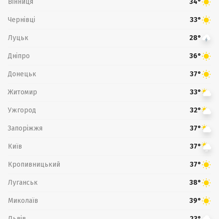
Вінниця
34°
Чернівці
33°
Луцьк
28°
Дніпро
36°
Донецьк
37°
Житомир
33°
Ужгород
32°
Запоріжжя
37°
Київ
37°
Кропивницький
37°
Луганськ
38°
Миколаїв
39°
Львів
23°