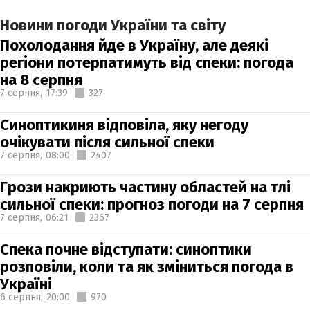
Новини погоди України та світу
Похолодання йде в Україну, але деякі
регіони потерпатимуть від спеки: погода
на 8 серпня
7 серпня,
17:39
327
Синоптикиня відповіла, яку негоду
очікувати після сильної спеки
7 серпня,
08:00
2407
Грози накриють частину областей на тлі
сильної спеки: прогноз погоди на 7 серпня
7 серпня,
06:21
2367
Спека почне відступати: синоптики
розповіли, коли та як зміниться погода в
Україні
6 серпня,
20:00
970