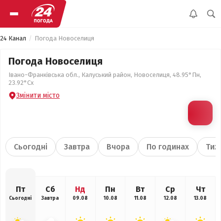
24 Канал
Погода Новоселиця
Погода Новоселиця
Івано-Франківська обл., Калуський район, Новоселиця, 48.95°Пн,
23.92°Сх
Змінити місто
Сьогодні
Завтра
Вчора
По годинах
Тиж
Пт
Сб
Нд
Пн
Вт
Ср
Чт
Сьогодні
Завтра
09.08
10.08
11.08
12.08
13.08