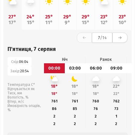
27°
24°
25°
29°
29°
23°
23°
17°
15°
11°
9°
15°
12°
10°
7
/14
П'ятниця, 7 серпня
Ніч
Ранок
Схід:
06:04
00:00
03:00
06:00
09:00
1
Захід:
20:54
Температура С°
18°
18°
18°
22°
Відчувається як
Тиск, мм
18°
18°
18°
22°
Вологість, %
761
761
760
762
Вітер, м/с
Ймовірність опадів,
86
85
76
73
%
2
2
2
1
2
2
2
2