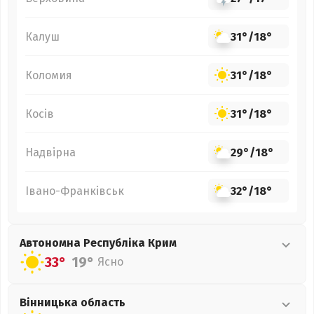
Калуш
31°
/
18°
Коломия
31°
/
18°
Косів
31°
/
18°
Надвірна
29°
/
18°
Івано-Франківськ
32°
/
18°
Автономна Республіка Крим
33°
19°
Ясно
Вінницька
область