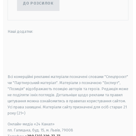
ДО РОЗСИЛОК
Наші додатки:
android
apple
smart tv
samsung smart tv
Всі комерційні рекламні матеріали позначені словами "Спецпроєкт"
чи "Партнерський матеріал". Матеріали з позначкою "Експерт",
"Позиція" відображають позицію авторів та героїв. Редакція може
не поділяти їхніх поглядів. Детальніше щодо реклами та правил
цитування можна ознайомитись в правилах користування сайтом.
Усі права захищені.
Матеріали сайту призначені для осіб старше
21
року (21+)
Онлайн-медіа «24 Канал»
пл. Галицька, буд. 15, м. Львів, 79008