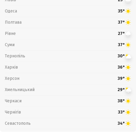
Одеса
35°
Полтава
37°
Рівне
27°
Суми
37°
Тернопіль
30°
Харків
36°
Херсон
39°
Хмельницький
29°
Черкаси
38°
Чернігів
33°
Севастополь
34°