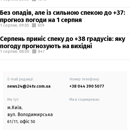
Без опадів, але із сильною спекою до +37:
прогноз погоди на 1 серпня
1 серпня,
09:05
659
Серпень приніс спеку до +38 градусів: яку
погоду прогнозують на вихідні
1 серпня,
08:00
847
E-mail редакції
Номер телефону:
news24@24tv.com.ua
+38 044 390 5077
Ми тут:
Ми в соцмережах:
м.Київ
,
вул. Володимирська
офіс
61/11,
50