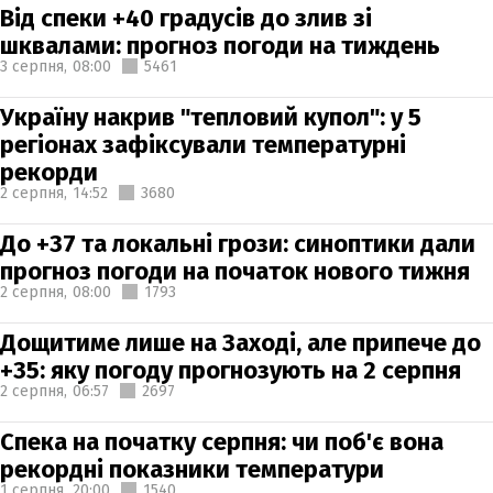
Від спеки +40 градусів до злив зі
шквалами: прогноз погоди на тиждень
3 серпня,
08:00
5461
Україну накрив "тепловий купол": у 5
регіонах зафіксували температурні
рекорди
2 серпня,
14:52
3680
До +37 та локальні грози: синоптики дали
прогноз погоди на початок нового тижня
2 серпня,
08:00
1793
Дощитиме лише на Заході, але припече до
+35: яку погоду прогнозують на 2 серпня
2 серпня,
06:57
2697
Спека на початку серпня: чи поб'є вона
рекордні показники температури
1 серпня,
20:00
1540