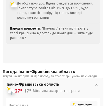
До обіду похмуро. Вдень очікується прояснення.
Температура повітря від +17°C до +27°C, буде
тепло, захистіть шкіру від сонця. Ввечері
розпочнуться зливи.
Народні прикмети:
"Пимена. Лелеки відлітають у
теплі краї. Якщо відлетіли до цього дня — зима буде
ранньою."
Погода Івано-Франківська
область
Актуальна інформація про погоду та атмосферні умови на сьогодні
Івано-Франківська
область
27°
17°
Мінлива хмарність, грози
Верховина
27°
/
17°