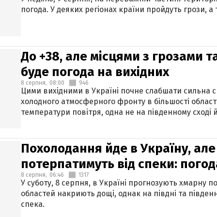
погода. У деяких регіонах країни пройдуть грози, а
До +38, але місцями з грозами 
буде погода на вихідних
8 серпня,
08:00
946
Цими вихідними в Україні почне слабшати сильна 
холодного атмосферного фронту в більшості област
температури повітря, одна не на південному сході й
Похолодання йде в Україну, але
потерпатимуть від спеки: погод
8 серпня,
06:46
1317
У суботу, 8 серпня, в Україні прогнозують хмарну п
областей накриють дощі, однак на півдні та півден
спека.