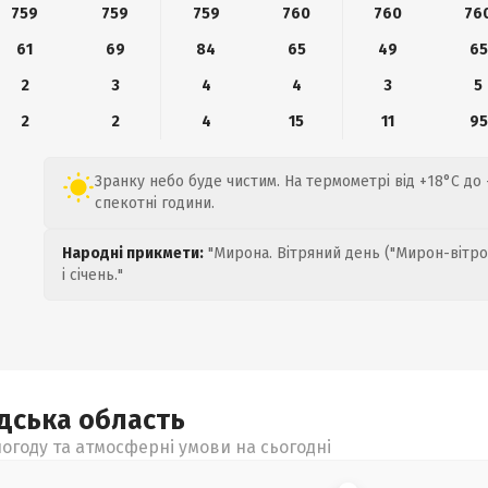
759
759
759
760
760
76
61
69
84
65
49
65
2
3
4
4
3
5
2
2
4
15
11
95
Зранку небо буде чистим. На термометрі від +18°C до +
спекотні години.
Народні прикмети:
"Мирона. Вітряний день ("Мирон-вітро
і січень."
адська
область
огоду та атмосферні умови на сьогодні