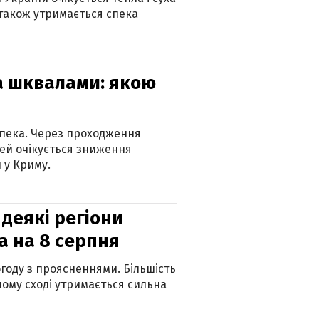
 також утримається спека
та шквалами: якою
спека. Через проходження
ей очікується зниження
 у Криму.
 деякі регіони
а на 8 серпня
огоду з проясненнями. Більшість
ному сході утримається сильна