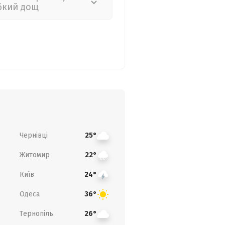
бкий дощ
Чернівці
25°
Житомир
22°
Київ
24°
Одеса
36°
Тернопіль
26°