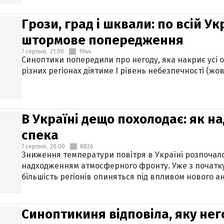
Грози, град і шквали: по всій У
штормове попередження
7 серпня,
21:00
1944
Синоптики попередили про негоду, яка накриє усі об
різних регіонах діятиме І рівень небезпечності (жов
В Україні дещо похолодає: як н
спека
7 серпня,
20:00
8826
Зниження температури повітря в Україні розпочалос
надходженням атмосферного фронту. Уже з початку
більшість регіонів опиняться під впливом нового а
Синоптикиня відповіла, яку нег