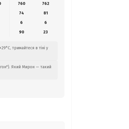
0
760
762
74
81
6
6
90
23
29°C, тримайтеся в тіні у
гон"). Який Мирон — такий