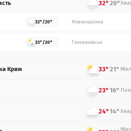
32°
20°
асть
Хма
32°
/
20°
Новоукраїнка
33°
/
20°
Голованівськ
33°
21°
ка Крим
Мін
23°
16°
Пох
24°
14°
Хма
Мін