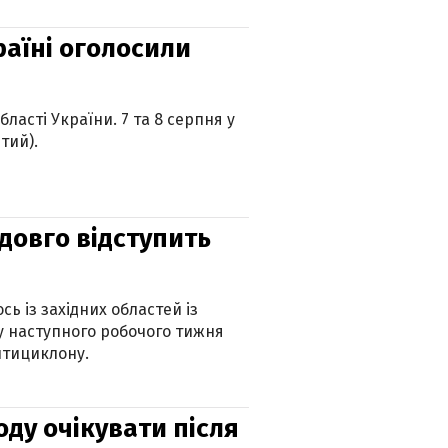
країні оголосили
ласті України. 7 та 8 серпня у
тий).
адовго відступить
ь із західних областей із
 наступного робочого тижня
нтициклону.
оду очікувати після