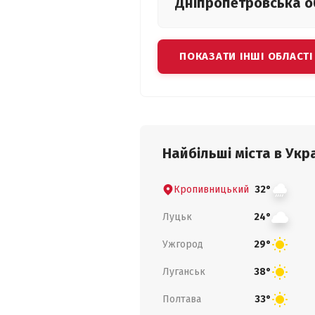
Дніпропетровська
о
ПОКАЗАТИ ІНШІ ОБЛАСТІ
Найбільші міста в Укра
Кропивницький
32°
Луцьк
24°
Ужгород
29°
Луганськ
38°
Полтава
33°