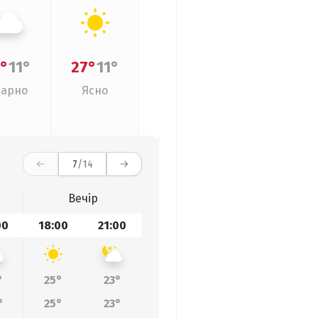
°
11°
27°
11°
арно
Ясно
7
/14
Вечір
00
18:00
21:00
°
25°
23°
°
25°
23°