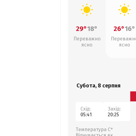
29°
18°
26°
16°
Переважно
Переважн
ясно
ясно
Субота, 8 серпня
Схід:
Захід:
05:41
20:25
Температура С°
Відчувається як