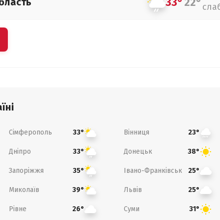
33°
22°
бласть
сла
їні
Сімферополь
Вінниця
33°
23°
Дніпро
Донецьк
33°
38°
Запоріжжя
Івано-Франківськ
35°
25°
Миколаїв
Львів
39°
25°
Рівне
Суми
26°
31°