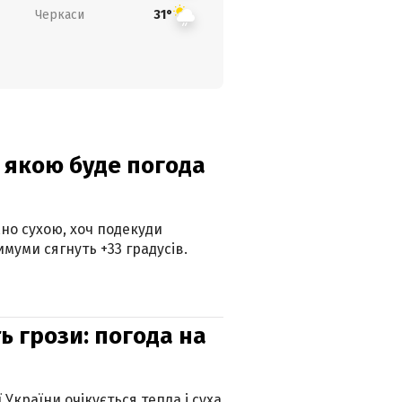
Черкаси
31°
и: якою буде погода
но сухою, хоч подекуди
муми сягнуть +33 градусів.
ь грози: погода на
 України очікується тепла і суха