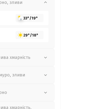
рно, зливи
33°
/
19°
29°
/
18°
лива хмарність
муро, зливи
рно
лива хмарність,