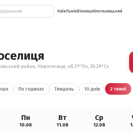
Київ
Львів
Вінниця
Хмельницький
оселиця
нівський район, Новоселиця, 48.31°Пн, 30.29°Сх
ора
По годинах
Тиждень
10 днів
2 тижні
Пн
Вт
Ср
10.08
11.08
12.08
1