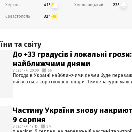
Херсон
Хмельницький
41°
23°
Севастополь
32°
ни та світу
До +33 градусів і локальні гроз
найближчими днями
8 серпня,
20:00
66
Погода в Україні найближчими днями буде переваж
очікуються короткочасні опади. Температурні макси
Частину України знову накриют
9 серпня
8 серпня,
19:15
377
У неділю, 9 серпня, на переважній частині території