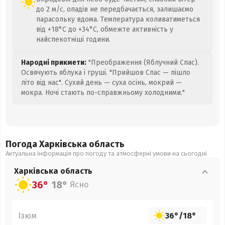
до 2 м/с, опадів не передбачається, залишаємо
парасольку вдома. Температура коливатиметься
від +18°C до +34°C, обмежте активність у
найспекотніші години.
Народні прикмети:
"Преображення (Яблучний Спас).
Освячують яблука і груші. "Прийшов Спас — пішло
літо від нас". Сухий день — суха осінь, мокрий —
мокра. Ночі стають по-справжньому холодними."
Погода Харківська
область
Актуальна інформація про погоду та атмосферні умови на сьогодні
Харківська
область
36°
18°
Ясно
Ізюм
36°
/
18°