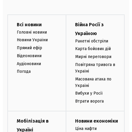
Всі новини
Війна Росії з
Головні новини
Україною
Новини України
Ракетні обстріли
Прямий ефір
Карта бойових дій
Відеоновини
Мирні переговори
Аудіоновини
Повітряна тривога в
Україні
Погода
Масована атака по
Україні
Вибухи у Росії
Втрати ворога
Мобілізація в
Новини економіки
Ціна нафти
Україні