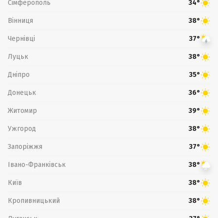
Сімферополь
34°
Вінниця
38°
Чернівці
37°
Луцьк
38°
Дніпро
35°
Донецьк
36°
Житомир
39°
Ужгород
38°
Запоріжжя
37°
Івано-Франківськ
38°
Київ
38°
Кропивницький
38°