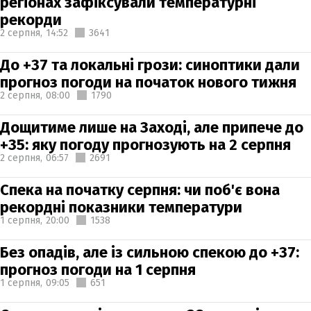
регіонах зафіксували температурні
рекорди
2 серпня,
14:52
3641
До +37 та локальні грози: синоптики дали
прогноз погоди на початок нового тижня
2 серпня,
08:00
1790
Дощитиме лише на Заході, але припече до
+35: яку погоду прогнозують на 2 серпня
2 серпня,
06:57
2691
Спека на початку серпня: чи поб'є вона
рекордні показники температури
1 серпня,
20:00
1538
Без опадів, але із сильною спекою до +37:
прогноз погоди на 1 серпня
1 серпня,
09:05
651