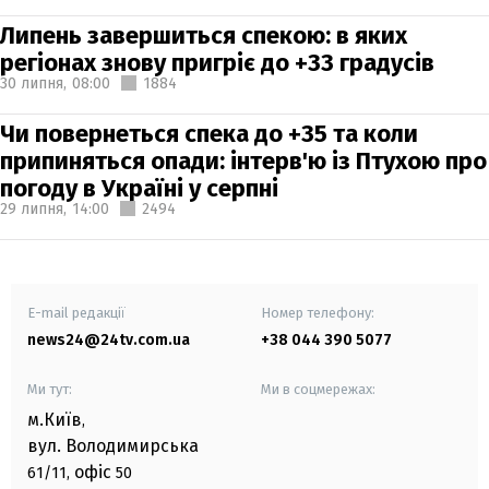
Липень завершиться спекою: в яких
регіонах знову пригріє до +33 градусів
30 липня,
08:00
1884
Чи повернеться спека до +35 та коли
припиняться опади: інтерв'ю із Птухою про
погоду в Україні у серпні
29 липня,
14:00
2494
E-mail редакції
Номер телефону:
news24@24tv.com.ua
+38 044 390 5077
Ми тут:
Ми в соцмережах:
м.Київ
,
вул. Володимирська
офіс
61/11,
50