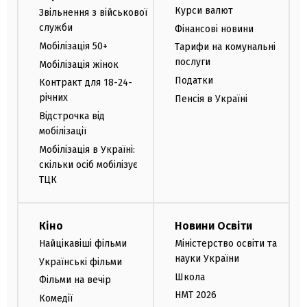
Курси валют
Звільнення з військової
служби
Фінансові новини
Мобілізація 50+
Тарифи на комунальні
послуги
Мобілізація жінок
Податки
Контракт для 18-24-
річних
Пенсія в Україні
Відстрочка від
мобілізації
Мобілізація в Україні:
скільки осіб мобілізує
ТЦК
Кіно
Новини Освіти
Найцікавіші фільми
Міністерство освіти та
науки України
Українські фільми
Школа
Фільми на вечір
НМТ 2026
Комедії