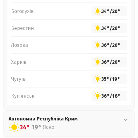
Богодухів
34°
/
20°
Берестин
34°
/
20°
Лозова
36°
/
20°
Харків
36°
/
20°
Чугуїв
35°
/
19°
Куп’янськ
36°
/
18°
Автономна Республіка Крим
34°
19°
Ясно