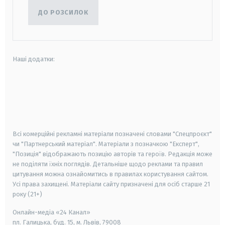
ДО РОЗСИЛОК
Наші додатки:
android
apple
smart tv
samsung smart tv
Всі комерційні рекламні матеріали позначені словами "Спецпроєкт"
чи "Партнерський матеріал". Матеріали з позначкою "Експерт",
"Позиція" відображають позицію авторів та героїв. Редакція може
не поділяти їхніх поглядів. Детальніше щодо реклами та правил
цитування можна ознайомитись в правилах користування сайтом.
Усі права захищені.
Матеріали сайту призначені для осіб старше
21
року (21+)
Онлайн-медіа «24 Канал»
пл. Галицька, буд. 15, м. Львів, 79008