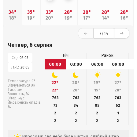
34°
35°
33°
28°
28°
28°
28°
18°
19°
20°
19°
17°
14°
16°
7
/14
Четвер, 6 серпня
Ніч
Ранок
Схід:
05:05
00:00
03:00
06:00
09:00
1
Захід:
20:05
Температура С°
22°
20°
19°
27°
Відчувається як
Тиск, мм
22°
20°
19°
28°
Вологість, %
763
763
763
763
Вітер, м/с
Ймовірність опадів,
73
84
85
62
%
2
2
2
1
2
2
2
2
Впродовж дня небо буде чистим, слабкий вітер