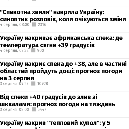
"Спекотна хвиля" накрила Україну:
синоптик розповів, коли очікуються зміни
4 серпня,
08:00
2316
Україну накриває африканська спека: де
температура сягне +39 градусів
4 серпня,
07:32
900
Україну накриє спека до +38, але в частині
областей пройдуть дощі: прогноз погоди
на 3 серпня
3 серпня,
09:27
10928
Від спеки +40 градусів до злив зі
шквалами: прогноз погоди на тиждень
3 серпня,
08:00
5447
Україну накрив "тепловий купол": у 5