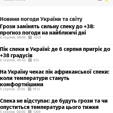
Новини погоди України та світу
Грози замінять сильну спеку до +38:
прогноз погоди на найближчі дні
6 серпня,
08:00
1049
Пік спеки в Україні: де 6 серпня пригріє до
+38 градусів
6 серпня,
06:40
624
На Україну чекає пік африканської спеки:
коли температури стануть
комфортнішими
5 серпня,
20:00
9512
Спека не відступає: де будуть грози та чи
опуститься температура цього тижня
5 серпня,
08:00
1269