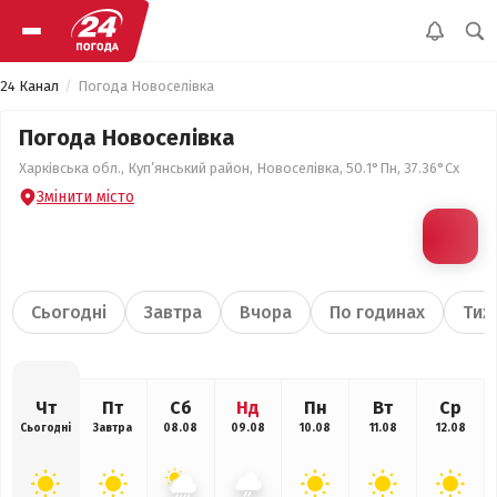
24 Канал
Погода Новоселівка
Погода Новоселівка
Харківська обл., Куп’янський район, Новоселівка, 50.1°Пн, 37.36°Сх
Змінити місто
Сьогодні
Завтра
Вчора
По годинах
Тиж
Чт
Пт
Сб
Нд
Пн
Вт
Ср
Сьогодні
Завтра
08.08
09.08
10.08
11.08
12.08