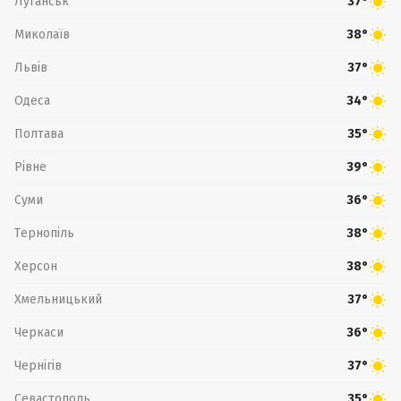
Луганськ
37°
Миколаїв
38°
Львів
37°
Одеса
34°
Полтава
35°
Рівне
39°
Суми
36°
Тернопіль
38°
Херсон
38°
Хмельницький
37°
Черкаси
36°
Чернігів
37°
Севастополь
35°