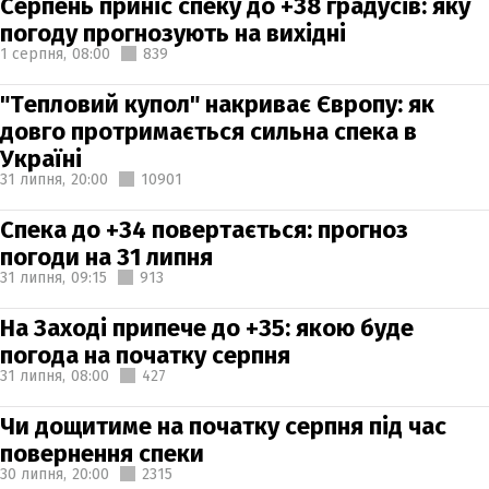
Серпень приніс спеку до +38 градусів: яку
погоду прогнозують на вихідні
1 серпня,
08:00
839
"Тепловий купол" накриває Європу: як
довго протримається сильна спека в
Україні
31 липня,
20:00
10901
Спека до +34 повертається: прогноз
погоди на 31 липня
31 липня,
09:15
913
На Заході припече до +35: якою буде
погода на початку серпня
31 липня,
08:00
427
Чи дощитиме на початку серпня під час
повернення спеки
30 липня,
20:00
2315