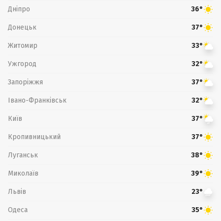
Дніпро
36°
Донецьк
37°
Житомир
33°
Ужгород
32°
Запоріжжя
37°
Івано-Франківськ
32°
Київ
37°
Кропивницький
37°
Луганськ
38°
Миколаїв
39°
Львів
23°
Одеса
35°