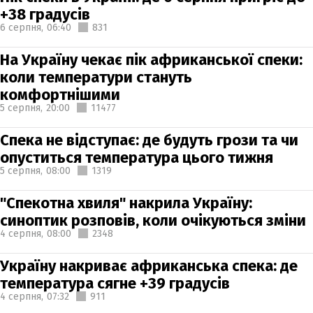
+38 градусів
6 серпня,
06:40
831
На Україну чекає пік африканської спеки:
коли температури стануть
комфортнішими
5 серпня,
20:00
11477
Спека не відступає: де будуть грози та чи
опуститься температура цього тижня
5 серпня,
08:00
1319
"Спекотна хвиля" накрила Україну:
синоптик розповів, коли очікуються зміни
4 серпня,
08:00
2348
Україну накриває африканська спека: де
температура сягне +39 градусів
4 серпня,
07:32
911