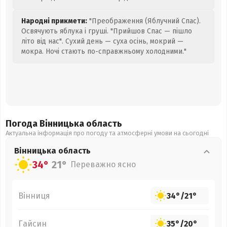
Народні прикмети:
"Преображення (Яблучний Спас).
Освячують яблука і груші. "Прийшов Спас — пішло
літо від нас". Сухий день — суха осінь, мокрий —
мокра. Ночі стають по-справжньому холодними."
Погода Вінницька
область
Актуальна інформація про погоду та атмосферні умови на сьогодні
Вінницька
область
34°
21°
Переважно ясно
Вінниця
34°
/
21°
Гайсин
35°
/
20°