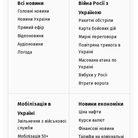
Всі новини
Війна Росії з
Головні новини
Україною
Новини України
Ракетні обстріли
Прямий ефір
Карта бойових дій
Відеоновини
Мирні переговори
Аудіоновини
Повітряна тривога в
Україні
Погода
Масована атака по
Україні
Вибухи у Росії
Втрати ворога
Мобілізація в
Новини економіки
Ціна нафти
Україні
Курси валют
Звільнення з військової
служби
Фінансові новини
Мобілізація 50+
Тарифи на комунальні