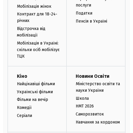
послуги
Мобілізація жінок
Податки
Контракт для 18-24-
річних
Пенсія в Україні
Відстрочка від
мобілізації
Мобілізація в Україні:
скільки осіб мобілізує
ТЦК
Кіно
Новини Освіти
Найцікавіші фільми
Міністерство освіти та
науки України
Українські фільми
Школа
Фільми на вечір
НМТ 2026
Комедії
Саморозвиток
Серіали
Навчання за кордоном