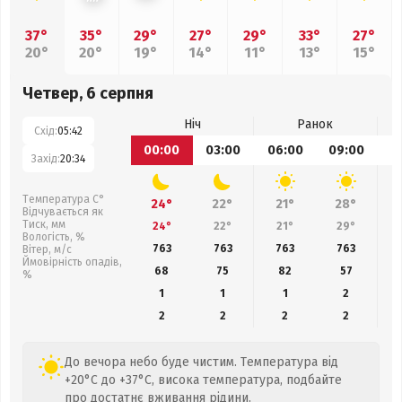
37°
35°
29°
27°
29°
33°
27°
20°
20°
19°
14°
11°
13°
15°
Четвер, 6 серпня
Ніч
Ранок
Схід:
05:42
00:00
03:00
06:00
09:00
1
Захід:
20:34
Температура С°
24°
22°
21°
28°
Відчувається як
Тиск, мм
24°
22°
21°
29°
Вологість, %
763
763
763
763
Вітер, м/с
Ймовірність опадів,
68
75
82
57
%
1
1
1
2
2
2
2
2
До вечора небо буде чистим. Температура від
+20°C до +37°C, висока температура, подбайте
про достатнє вживання рідини.