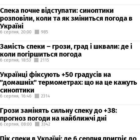
Спека почне відступати: синоптики
розповіли, коли та як зміниться погода в
Україні
6 серпня,
20:00
985
Замість спеки – грози, град і шквали: де і
коли погіршиться погода
6 серпня,
18:53
2115
Українці фіксують +50 градусів на
"домашніх" термометрах: що на це кажуть
синоптики
6 серпня,
16:46
2314
Грози замінять сильну спеку до +38:
прогноз погоди на найближчі дні
6 серпня,
08:00
3342
Пік спеки в Україні: де 6 серпня пригріє до