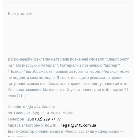
Наші додатки:
android
apple
smart tv
samsung smart tv
Всі комерційні рекламні матеріали позначені словами "Спецпроєкт"
чи "Партнерський матеріал". Матеріали з позначкою "Експерт",
"Позиція" відображають позицію авторів та героїв. Редакція може
не поділяти їхніх поглядів. Детальніше щодо реклами та правил
цитування можна ознайомитись в правилах користування сайтом.
Усі права захищені.
Матеріали сайту призначені для осіб старше
21
року (21+)
Онлайн-медіа «24 Канал»
пл. Галицька, буд. 15, м. Львів, 79008
Телефон
+380 (32) 229-77-77
Адреса електронної пошти —
legal@24tv.com.ua
Ідентифікатор онлайн-медіа в Реєстрі суб'єктів у сфері медіа —