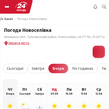
24 Канал
Погода Новоселівка
Погода Новоселівка
Вінницька обл., Тульчинський район, Новоселівка, 48.77°Пн, 29.06°Сх
Змінити місто
Сьогодні
Завтра
Вчора
По годинах
Тиж
Чт
Пт
Сб
Нд
Пн
Вт
Ср
Вчора
Сьогодні
Завтра
09.08
10.08
11.08
12.08