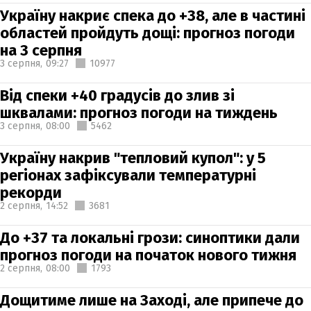
Україну накриє спека до +38, але в частині
областей пройдуть дощі: прогноз погоди
на 3 серпня
3 серпня,
09:27
10977
Від спеки +40 градусів до злив зі
шквалами: прогноз погоди на тиждень
3 серпня,
08:00
5462
Україну накрив "тепловий купол": у 5
регіонах зафіксували температурні
рекорди
2 серпня,
14:52
3681
До +37 та локальні грози: синоптики дали
прогноз погоди на початок нового тижня
2 серпня,
08:00
1793
Дощитиме лише на Заході, але припече до