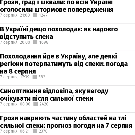
Грози, град і шквали: по всій Україні
оголосили штормове попередження
7 серпня,
21:00
1247
В Україні дещо похолодає: як надовго
відступить спека
7 серпня,
20:00
1698
Похолодання йде в Україну, але деякі
регіони потерпатимуть від спеки: погода
на 8 серпня
7 серпня,
17:39
582
Синоптикиня відповіла, яку негоду
очікувати після сильної спеки
7 серпня,
08:00
2420
Грози накриють частину областей на тлі
сильної спеки: прогноз погоди на 7 серпня
7 серпня,
06:21
2378