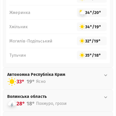
Жмеринка
34°
/
20°
Хмільник
34°
/
19°
Могилів-Подільський
32°
/
19°
Тульчин
35°
/
18°
Автономна Республіка Крим
33°
19°
Ясно
Волинська
область
28°
18°
Похмуро, грози