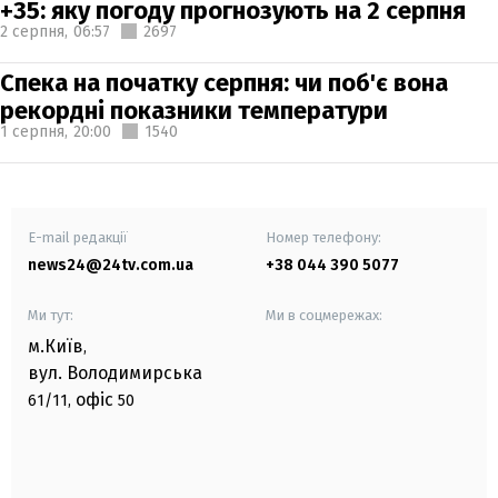
+35: яку погоду прогнозують на 2 серпня
2 серпня,
06:57
2697
Спека на початку серпня: чи поб'є вона
рекордні показники температури
1 серпня,
20:00
1540
E-mail редакції
Номер телефону:
news24@24tv.com.ua
+38 044 390 5077
Ми тут:
Ми в соцмережах:
м.Київ
,
вул. Володимирська
офіс
61/11,
50