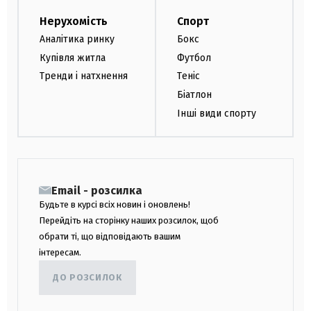
Нерухомість
Спорт
Аналітика ринку
Бокс
Купівля житла
Футбол
Тренди і натхнення
Теніс
Біатлон
Інші види спорту
Email - розсилка
Будьте в курсі всіх новин і оновлень!
Перейдіть на сторінку наших розсилок, щоб
обрати ті, що відповідають вашим
інтересам.
ДО РОЗСИЛОК