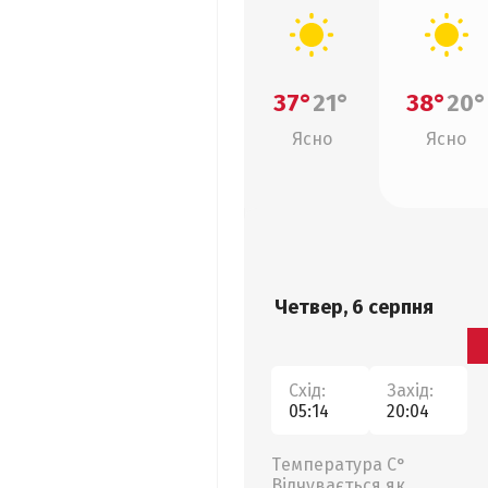
37°
21°
38°
20°
Ясно
Ясно
Четвер, 6 серпня
Схід:
Захід:
05:14
20:04
Температура С°
Відчувається як