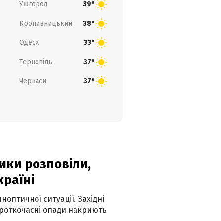
Ужгород
39°
Кропивницький
38°
Одеса
33°
Тернопіль
37°
Черкаси
37°
ики розповіли,
країні
оптичної ситуації. Західні
ороткочасні опади накриють