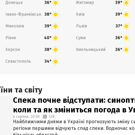
Донецьк
Житомир
36°
39°
Івано-Франківськ
Київ
38°
39°
Миколаїв
Львів
39°
37°
Рівне
Суми
40°
36°
Херсон
Хмельницький
38°
36°
Севастополь
34°
ни та світу
Спека почне відступати: синопт
коли та як зміниться погода в У
6 серпня,
20:00
528
Найближчими днями в Україні прогнозують зміну син
регіони першими відчують спад спеки. Водночас к
більшість областей.