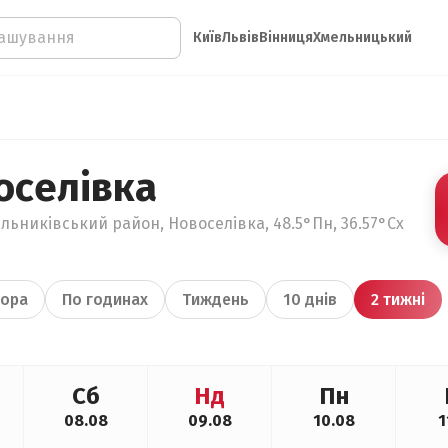
Київ
Львів
Вінниця
Хмельницький
оселівка
льниківський район, Новоселівка, 48.5°Пн, 36.57°Сх
ора
По годинах
Тиждень
10 днів
2 тижні
Сб
Нд
Пн
08.08
09.08
10.08
1