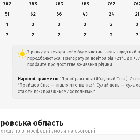
762
763
763
763
762
76
51
62
66
43
24
21
1
2
2
2
3
2
2
2
2
2
2
2
З ранку до вечора небо буде чистим, ледь відчутний ві
передбачається. Температура повітря від +21°C до +3
подбайте про достатнє вживання рідини.
Народні прикмети:
"Преображення (Яблучний Спас). Освяч
"Прийшов Спас — пішло літо від нас". Сухий день — суха о
стають по-справжньому холодними."
тровська
область
огоду та атмосферні умови на сьогодні