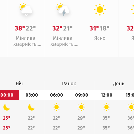
38°
22°
32°
21°
31°
18°
32
Мінлива
Мінлива
Ясно
хмарність,
хмарність,
слабкий дощ
грози
Ніч
Ранок
День
00:00
03:00
06:00
09:00
12:00
15:
25°
22°
22°
29°
35°
36
25°
22°
22°
29°
35°
36