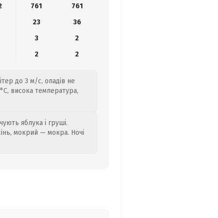
2
761
761
23
36
3
2
2
2
тер до 3 м/с, опадів не
7°C, висока температура,
ують яблука і груші.
сінь, мокрий — мокра. Ночі