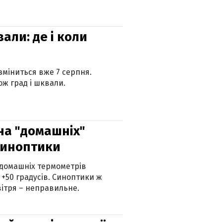
вали: де і коли
 зміниться вже 7 серпня.
ж град і шквали.
 на "домашніх"
синоптики
 домашніх термометрів
 +50 градусів. Синоптики ж
ітря – неправильне.