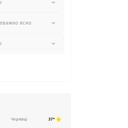
о
еважно ясно
о
Чернівці
37°