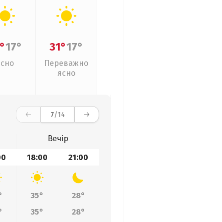
°
17°
31°
17°
Ясно
Переважно
ясно
7
/14
Вечір
00
18:00
21:00
°
35°
28°
°
35°
28°