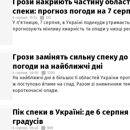
Грози накриють частину областе
спеки: прогноз погоди на 7 сер
6 серпня,
15:54
355
У п'ятницю, 7 серпня, в Україні подекуди утримаєт
прогнозують мінливу хмарність та опади у низці рег
Грози замінять сильну спеку до 
погоди на найближчі дні
6 серпня,
08:00
3200
На найближчі дні в більшості областей України про
ж поступово йтиме на спад. Разом зі зниженням те
короткочасні опади.
Пік спеки в Україні: де 6 серпня
градусів
6 серпня,
06:40
808