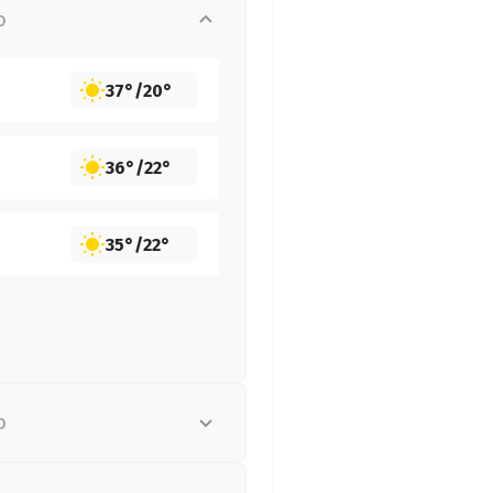
о
37°
/
20°
36°
/
22°
35°
/
22°
о