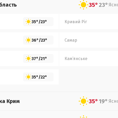
35°
23°
бласть
Ясн
35°
/
23°
Кривий Ріг
36°
/
23°
Самар
37°
/
21°
Кам’янське
35°
/
22°
35°
19°
ка Крим
Ясн