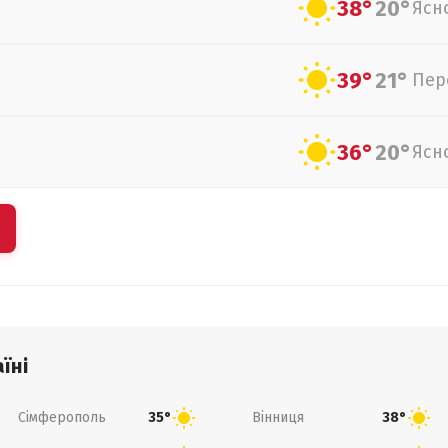
38°
20°
Ясн
39°
21°
Пер
36°
20°
Ясн
їні
Сімферополь
Вінниця
35°
38°