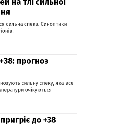
й на тлі сильної
пня
ься сильна спека. Синоптики
іонів.
+38: прогноз
гнозують сильну спеку, яка все
мператури очікуються
 пригріє до +38