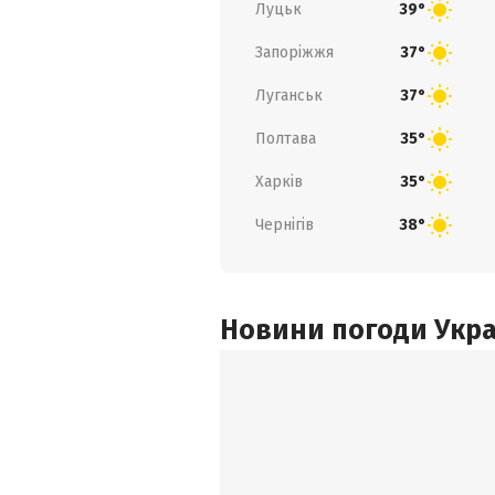
Луцьк
39°
Запоріжжя
37°
Луганськ
37°
Полтава
35°
Харків
35°
Чернігів
38°
Новини погоди Украї