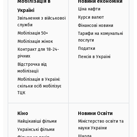
Мобілізація в
Новини економіки
Ціна нафти
Україні
Курси валют
Звільнення з військової
служби
Фінансові новини
Мобілізація 50+
Тарифи на комунальні
послуги
Мобілізація жінок
Податки
Контракт для 18-24-
річних
Пенсія в Україні
Відстрочка від
мобілізації
Мобілізація в Україні:
скільки осіб мобілізує
ТЦК
Кіно
Новини Освіти
Найцікавіші фільми
Міністерство освіти та
науки України
Українські фільми
Школа