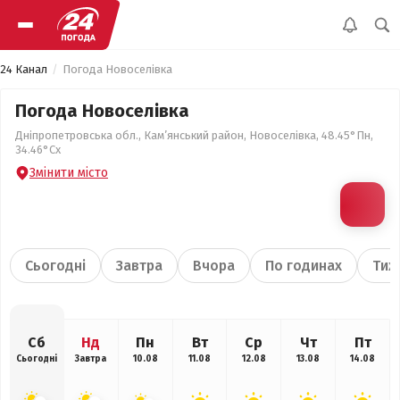
24 Канал
Погода Новоселівка
Погода Новоселівка
Дніпропетровська обл., Кам’янський район, Новоселівка, 48.45°Пн,
34.46°Сх
Змінити місто
Сьогодні
Завтра
Вчора
По годинах
Тиж
Сб
Нд
Пн
Вт
Ср
Чт
Пт
Сьогодні
Завтра
10.08
11.08
12.08
13.08
14.08