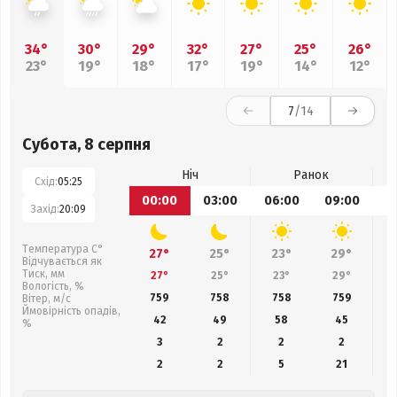
34°
30°
29°
32°
27°
25°
26°
23°
19°
18°
17°
19°
14°
12°
7
/14
Субота, 8 серпня
Ніч
Ранок
Схід:
05:25
00:00
03:00
06:00
09:00
1
Захід:
20:09
Температура С°
27°
25°
23°
29°
Відчувається як
Тиск, мм
27°
25°
23°
29°
Вологість, %
759
758
758
759
Вітер, м/с
Ймовірність опадів,
42
49
58
45
%
3
2
2
2
2
2
5
21