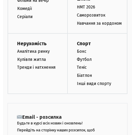
Фільми на вечір
НМТ 2026
Комедії
Саморозвиток
Серіали
Навчання за кордоном
Нерухомість
Спорт
Аналітика ринку
Бокс
Купівля житла
Футбол
Тренди і натхнення
Теніс
Біатлон
Інші види спорту
Email - розсилка
Будьте в курсі всіх новин і оновлень!
Перейдіть на сторінку наших розсилок, щоб