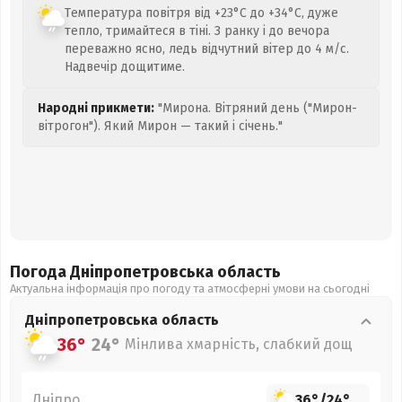
Температура повітря від +23°C до +34°C, дуже
тепло, тримайтеся в тіні. З ранку і до вечора
переважно ясно, ледь відчутний вітер до 4 м/с.
Надвечір дощитиме.
Народні прикмети:
"Мирона. Вітряний день ("Мирон-
вітрогон"). Який Мирон — такий і січень."
Погода Дніпропетровська
область
Актуальна інформація про погоду та атмосферні умови на сьогодні
Дніпропетровська
область
36°
24°
Мінлива хмарність, слабкий дощ
Дніпро
36°
/
24°