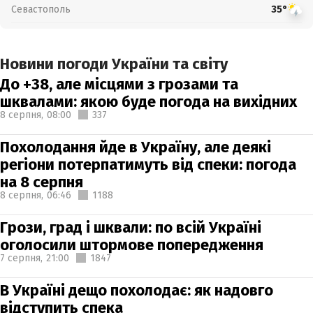
Севастополь
35°
Новини погоди України та світу
До +38, але місцями з грозами та
шквалами: якою буде погода на вихідних
8 серпня,
08:00
337
Похолодання йде в Україну, але деякі
регіони потерпатимуть від спеки: погода
на 8 серпня
8 серпня,
06:46
1188
Грози, град і шквали: по всій Україні
оголосили штормове попередження
7 серпня,
21:00
1847
В Україні дещо похолодає: як надовго
відступить спека