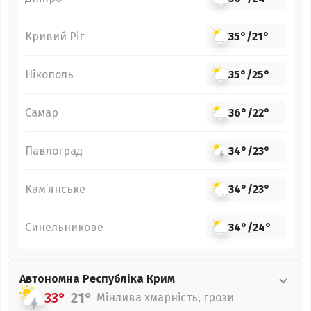
Кривий Ріг
35°
/
21°
Нікополь
35°
/
25°
Самар
36°
/
22°
Павлоград
34°
/
23°
Кам’янське
34°
/
23°
Синельникове
34°
/
24°
Автономна Республіка Крим
33°
21°
Мінлива хмарність, грози