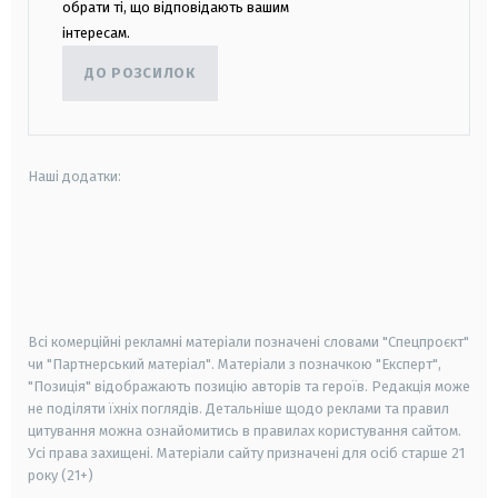
обрати ті, що відповідають вашим
інтересам.
ДО РОЗСИЛОК
Наші додатки:
android
apple
smart tv
samsung smart tv
Всі комерційні рекламні матеріали позначені словами "Спецпроєкт"
чи "Партнерський матеріал". Матеріали з позначкою "Експерт",
"Позиція" відображають позицію авторів та героїв. Редакція може
не поділяти їхніх поглядів. Детальніше щодо реклами та правил
цитування можна ознайомитись в правилах користування сайтом.
Усі права захищені.
Матеріали сайту призначені для осіб старше
21
року (21+)