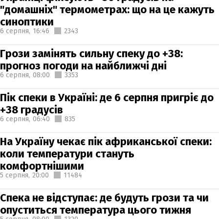
"домашніх" термометрах: що на це кажуть
синоптики
6 серпня,
16:46
2343
Грози замінять сильну спеку до +38:
прогноз погоди на найближчі дні
6 серпня,
08:00
3353
Пік спеки в Україні: де 6 серпня пригріє до
+38 градусів
6 серпня,
06:40
835
На Україну чекає пік африканської спеки:
коли температури стануть
комфортнішими
5 серпня,
20:00
11484
Спека не відступає: де будуть грози та чи
опуститься температура цього тижня