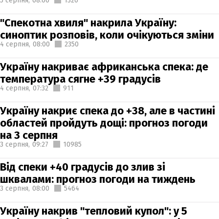
5 серпня,
08:00
1320
"Спекотна хвиля" накрила Україну:
синоптик розповів, коли очікуються зміни
4 серпня,
08:00
2350
Україну накриває африканська спека: де
температура сягне +39 градусів
4 серпня,
07:32
911
Україну накриє спека до +38, але в частині
областей пройдуть дощі: прогноз погоди
на 3 серпня
3 серпня,
09:27
10985
Від спеки +40 градусів до злив зі
шквалами: прогноз погоди на тиждень
3 серпня,
08:00
5464
Україну накрив "тепловий купол": у 5