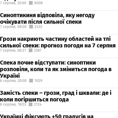
7 серпня,
20:00
6008
Синоптикиня відповіла, яку негоду
очікувати після сильної спеки
7 серпня,
08:00
2433
Грози накриють частину областей на тлі
сильної спеки: прогноз погоди на 7 серпня
7 серпня,
06:21
2387
Спека почне відступати: синоптики
розповіли, коли та як зміниться погода в
Україні
6 серпня,
20:00
1029
Замість спеки – грози, град і шквали: де і
коли погіршиться погода
6 серпня,
18:53
2124
Українці фіксують +50 градусів на