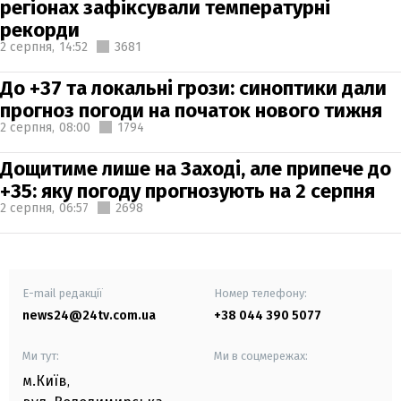
регіонах зафіксували температурні
рекорди
2 серпня,
14:52
3681
До +37 та локальні грози: синоптики дали
прогноз погоди на початок нового тижня
2 серпня,
08:00
1794
Дощитиме лише на Заході, але припече до
+35: яку погоду прогнозують на 2 серпня
2 серпня,
06:57
2698
E-mail редакції
Номер телефону:
news24@24tv.com.ua
+38 044 390 5077
Ми тут:
Ми в соцмережах:
м.Київ
,