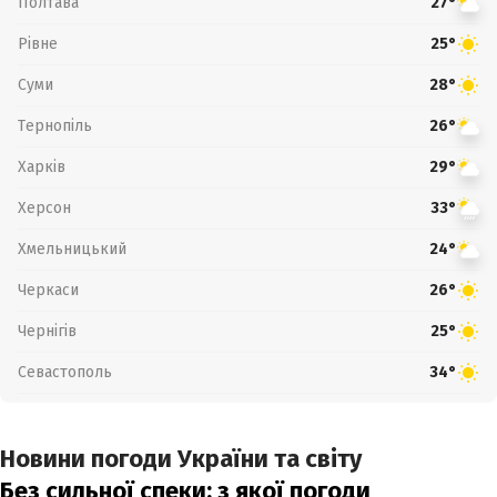
Полтава
27°
Рівне
25°
Суми
28°
Тернопіль
26°
Харків
29°
Херсон
33°
Хмельницький
24°
Черкаси
26°
Чернігів
25°
Севастополь
34°
Новини погоди України та світу
Без сильної спеки: з якої погоди