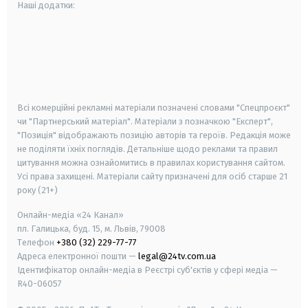
Наші додатки:
android
apple
smart tv
samsung smart tv
Всі комерційні рекламні матеріали позначені словами "Спецпроєкт"
чи "Партнерський матеріал". Матеріали з позначкою "Експерт",
"Позиція" відображають позицію авторів та героїв. Редакція може
не поділяти їхніх поглядів. Детальніше щодо реклами та правил
цитування можна ознайомитись в правилах користування сайтом.
Усі права захищені.
Матеріали сайту призначені для осіб старше
21
року (21+)
Онлайн-медіа «24 Канал»
пл. Галицька, буд. 15, м. Львів, 79008
Телефон
+380 (32) 229-77-77
Адреса електронної пошти —
legal@24tv.com.ua
Ідентифікатор онлайн-медіа в Реєстрі суб'єктів у сфері медіа —
R40-06057