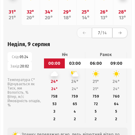
31°
32°
34°
29°
25°
26°
28°
21°
20°
20°
18°
14°
13°
13°
7
/14
Неділя, 9 серпня
Ніч
Ранок
Схід:
05:24
00:00
03:00
06:00
09:00
1
Захід:
20:02
Температура С°
24°
24°
21°
24°
Відчувається як
Тиск, мм
24°
24°
21°
24°
Вологість, %
758
759
759
760
Вітер, м/с
Ймовірність опадів,
53
65
72
64
%
3
4
5
5
2
2
2
2
Зранку переважно ясно, ледь відчутний вітер до