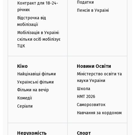
Податки
Контракт для 18-24-
річних
Пенсія в Україні
Відстрочка від
мобілізації
Мобілізація в Україні:
скільки осіб мобілізує
ТЦК
Кіно
Новини Освіти
Найцікавіші фільми
Міністерство освіти та
науки України
Українські фільми
Школа
Фільми на вечір
НМТ 2026
Комедії
Саморозвиток
Серіали
Навчання за кордоном
Нерухомість
Спорт