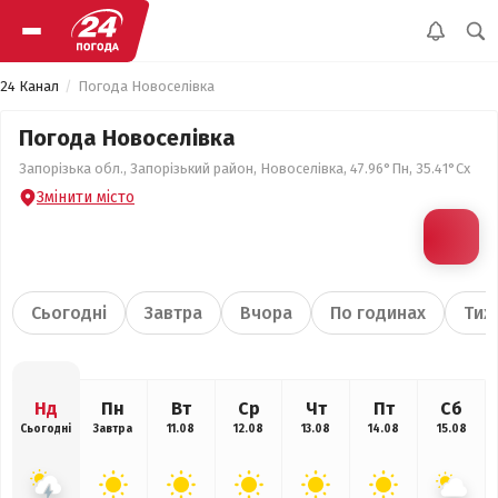
24 Канал
Погода Новоселівка
Погода Новоселівка
Запорізька обл., Запорізький район, Новоселівка, 47.96°Пн, 35.41°Сх
Змінити місто
Сьогодні
Завтра
Вчора
По годинах
Тиж
Нд
Пн
Вт
Ср
Чт
Пт
Сб
Сьогодні
Завтра
11.08
12.08
13.08
14.08
15.08