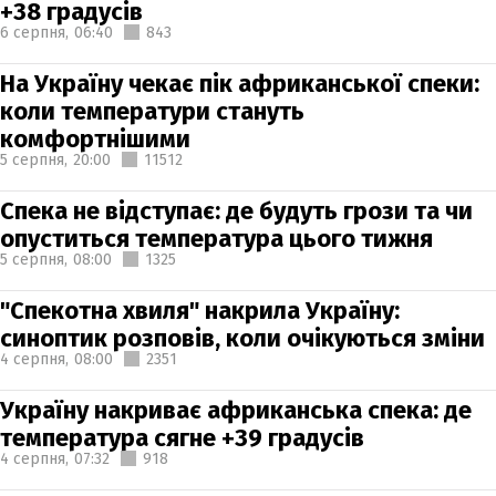
+38 градусів
6 серпня,
06:40
843
На Україну чекає пік африканської спеки:
коли температури стануть
комфортнішими
5 серпня,
20:00
11512
Спека не відступає: де будуть грози та чи
опуститься температура цього тижня
5 серпня,
08:00
1325
"Спекотна хвиля" накрила Україну:
синоптик розповів, коли очікуються зміни
4 серпня,
08:00
2351
Україну накриває африканська спека: де
температура сягне +39 градусів
4 серпня,
07:32
918