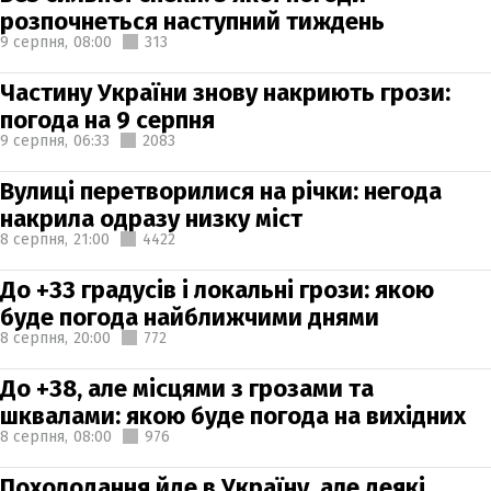
розпочнеться наступний тиждень
9 серпня,
08:00
313
Частину України знову накриють грози:
погода на 9 серпня
9 серпня,
06:33
2083
Вулиці перетворилися на річки: негода
накрила одразу низку міст
8 серпня,
21:00
4422
До +33 градусів і локальні грози: якою
буде погода найближчими днями
8 серпня,
20:00
772
До +38, але місцями з грозами та
шквалами: якою буде погода на вихідних
8 серпня,
08:00
976
Похолодання йде в Україну, але деякі