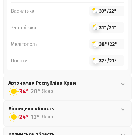
Василівка
33°
/
22°
Запоріжжя
31°
/
21°
Мелітополь
38°
/
22°
Пологи
37°
/
21°
Автономна Республіка Крим
34°
20°
Ясно
Вінницька
область
24°
13°
Ясно
Волинська
область