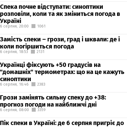
Спека почне відступати: синоптики
розповіли, коли та як зміниться погода в
Україні
6 серпня,
20:00
1061
Замість спеки – грози, град і шквали: де і
коли погіршиться погода
6 серпня,
18:53
2131
Українці фіксують +50 градусів на
"домашніх" термометрах: що на це кажуть
синоптики
6 серпня,
16:46
2383
Грози замінять сильну спеку до +38:
прогноз погоди на найближчі дні
6 серпня,
08:00
3359
Пік спеки в Україні: де 6 серпня пригріє до