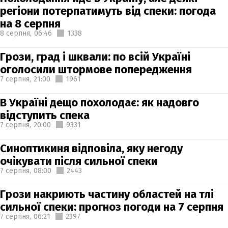
регіони потерпатимуть від спеки: погода
на 8 серпня
8 серпня,
06:46
1338
Грози, град і шквали: по всій Україні
оголосили штормове попередження
7 серпня,
21:00
1961
В Україні дещо похолодає: як надовго
відступить спека
7 серпня,
20:00
9331
Синоптикиня відповіла, яку негоду
очікувати після сильної спеки
7 серпня,
08:00
2443
Грози накриють частину областей на тлі
сильної спеки: прогноз погоди на 7 серпня
7 серпня,
06:21
2397