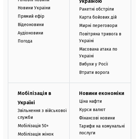
Україною
Новини України
Ракетні обстріли
Прямий ефір
Карта бойових дій
Відеоновини
Мирні переговори
Аудіоновини
Повітряна тривога в
Україні
Погода
Масована атака по
Україні
Вибухи у Росії
Втрати ворога
Мобілізація в
Новини економіки
Ціна нафти
Україні
Курси валют
Звільнення з військової
служби
Фінансові новини
Мобілізація 50+
Тарифи на комунальні
послуги
Мобілізація жінок