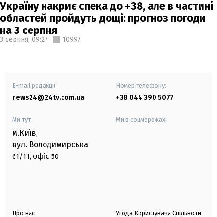
Україну накриє спека до +38, але в частині
областей пройдуть дощі: прогноз погоди
на 3 серпня
3 серпня,
09:27
10997
E-mail редакції
Номер телефону:
news24@24tv.com.ua
+38 044 390 5077
Ми тут:
Ми в соцмережах:
м.Київ
,
вул. Володимирська
офіс
61/11,
50
Про нас
Угода Користувача Спільноти