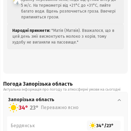
5 м/с. На термометрі від +21°C до +31°C, пийте
багато води. Вдень розпочнеться гроза. Ввечері
припиняться грози.
Народні прикмети:
"Матія (Матвія). Вважалося, що в
цей день змії висмоктують молоко з корів, тому
худобу не виганяли на пасовище."
Погода Запорізька
область
Актуальна інформація про погоду та атмосферні умови на сьогодні
Запорізька
область
34°
23°
Переважно ясно
Бердянськ
34°
/
23°