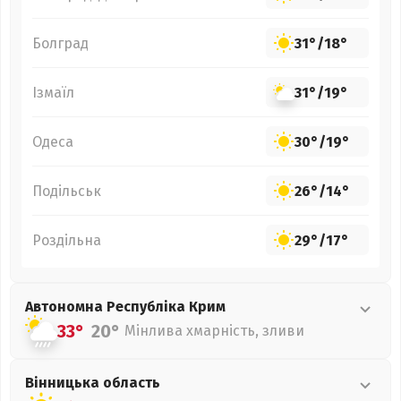
Болград
31°
/
18°
Ізмаїл
31°
/
19°
Одеса
30°
/
19°
Подільськ
26°
/
14°
Роздільна
29°
/
17°
Автономна Республіка Крим
33°
20°
Мінлива хмарність, зливи
Вінницька
область