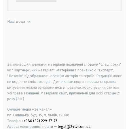
Наші додатки:
android
apple
smart tv
samsung smart tv
Всі комерційні рекламні матеріали позначені словами "Спецпроєкт"
чи "Партнерський матеріал". Матеріали з позначкою "Експерт",
"Позиція" відображають позицію авторів та героїв. Редакція може
не поділяти їхніх поглядів. Детальніше щодо реклами та правил
цитування можна ознайомитись в правилах користування сайтом.
Усі права захищені.
Матеріали сайту призначені для осіб старше
21
року (21+)
Онлайн-медіа «24 Канал»
пл. Галицька, буд. 15, м. Львів, 79008
Телефон
+380 (32) 229-77-77
Адреса електронної пошти —
legal@24tv.com.ua