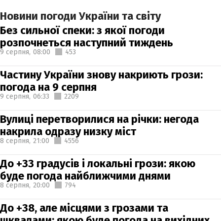
Новини погоди України та світу
Без сильної спеки: з якої погоди
розпочнеться наступний тиждень
9 серпня,
08:00
453
Частину України знову накриють грози:
погода на 9 серпня
9 серпня,
06:33
2209
Вулиці перетворилися на річки: негода
накрила одразу низку міст
8 серпня,
21:00
4556
До +33 градусів і локальні грози: якою
буде погода найближчими днями
8 серпня,
20:00
794
До +38, але місцями з грозами та
шквалами: якою буде погода на вихідних