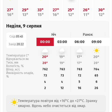
27°
29°
33°
27°
25°
26°
30°
16°
13°
15°
16°
12°
11°
12°
Неділя, 9 серпня
Ніч
Ранок
Схід:
05:45
00:00
03:00
06:00
09:00
1
Захід:
20:22
Температура С°
20°
19°
17°
20°
Відчувається як
Тиск, мм
20°
19°
17°
20°
Вологість, %
762
763
763
764
Вітер, м/с
Ймовірність опадів,
73
73
72
65
%
4
4
5
6
2
12
16
26
Температура повітря від +16°C до +27°C. Зранку
хмарно. Вдень небо очистеться від хмар.