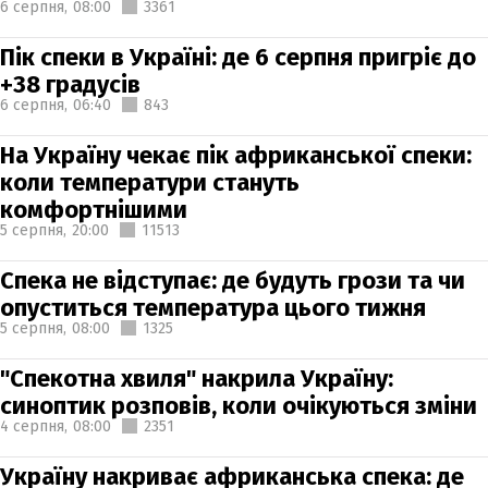
6 серпня,
08:00
3361
Пік спеки в Україні: де 6 серпня пригріє до
+38 градусів
6 серпня,
06:40
843
На Україну чекає пік африканської спеки:
коли температури стануть
комфортнішими
5 серпня,
20:00
11513
Спека не відступає: де будуть грози та чи
опуститься температура цього тижня
5 серпня,
08:00
1325
"Спекотна хвиля" накрила Україну:
синоптик розповів, коли очікуються зміни
4 серпня,
08:00
2351
Україну накриває африканська спека: де