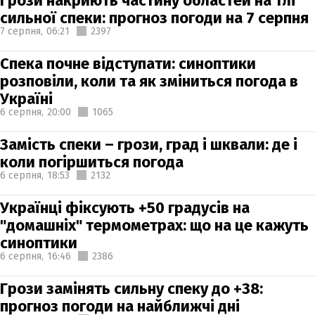
Грози накриють частину областей на тлі
сильної спеки: прогноз погоди на 7 серпня
7 серпня,
06:21
2397
Спека почне відступати: синоптики
розповіли, коли та як зміниться погода в
Україні
6 серпня,
20:00
1065
Замість спеки – грози, град і шквали: де і
коли погіршиться погода
6 серпня,
18:53
2132
Українці фіксують +50 градусів на
"домашніх" термометрах: що на це кажуть
синоптики
6 серпня,
16:46
2386
Грози замінять сильну спеку до +38:
прогноз погоди на найближчі дні