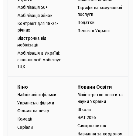
Мобілізація 50+
Тарифи на комунальні
послуги
Мобілізація жінок
Податки
Контракт для 18-24-
річних
Пенсія в Україні
Відстрочка від
мобілізації
Мобілізація в Україні:
скільки осіб мобілізує
ТЦК
Кіно
Новини Освіти
Найцікавіші фільми
Міністерство освіти та
науки України
Українські фільми
Школа
Фільми на вечір
НМТ 2026
Комедії
Саморозвиток
Серіали
Навчання за кордоном