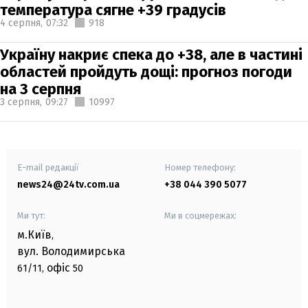
температура сягне +39 градусів
4 серпня,
07:32
918
Україну накриє спека до +38, але в частині
областей пройдуть дощі: прогноз погоди
на 3 серпня
3 серпня,
09:27
10997
E-mail редакції
Номер телефону:
news24@24tv.com.ua
+38 044 390 5077
Ми тут:
Ми в соцмережах:
м.Київ
,
вул. Володимирська
офіс
61/11,
50