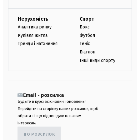
Нерухомість
Спорт
Аналітика ринку
Бокс
Купівля житла
Футбол
Тренди і натхнення
Теніс
Біатлон
Інші види спорту
Email - розсилка
Будьте в курсі всіх новин і оновлень!
Перейдіть на сторінку наших розсилок, щоб
обрати ті, що відповідають вашим
інтересам.
ДО РОЗСИЛОК