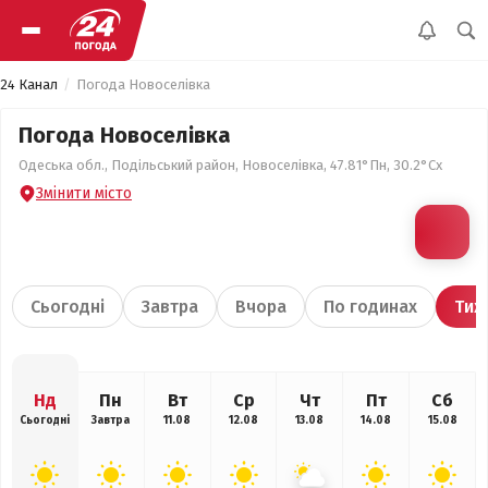
24 Канал
Погода Новоселівка
Погода Новоселівка
Одеська обл., Подільський район, Новоселівка, 47.81°Пн, 30.2°Сх
Змінити місто
Сьогодні
Завтра
Вчора
По годинах
Тиж
Нд
Пн
Вт
Ср
Чт
Пт
Сб
Сьогодні
Завтра
11.08
12.08
13.08
14.08
15.08