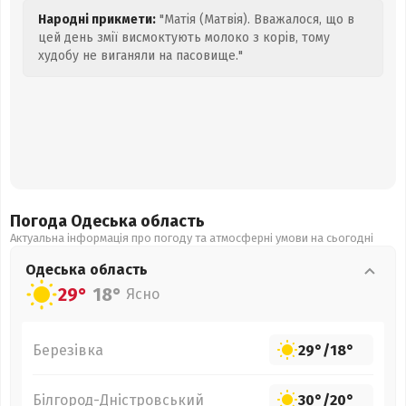
Народні прикмети:
"Матія (Матвія). Вважалося, що в
цей день змії висмоктують молоко з корів, тому
худобу не виганяли на пасовище."
Погода Одеська
область
Актуальна інформація про погоду та атмосферні умови на сьогодні
Одеська
область
29°
18°
Ясно
Березівка
29°
/
18°
Білгород-Дністровський
30°
/
20°