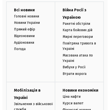
Всі новини
Війна Росії з
Головні новини
Україною
Новини України
Ракетні обстріли
Прямий ефір
Карта бойових дій
Відеоновини
Мирні переговори
Аудіоновини
Повітряна тривога в
Україні
Погода
Масована атака по
Україні
Вибухи у Росії
Втрати ворога
Мобілізація в
Новини економіки
Ціна нафти
Україні
Курси валют
Звільнення з військової
служби
Фінансові новини