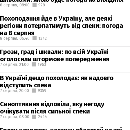
8 серпня,
08:00
978
Похолодання йде в Україну, але деякі
регіони потерпатимуть від спеки: погода
на 8 серпня
8 серпня,
06:46
1342
Грози, град і шквали: по всій Україні
оголосили штормове попередження
7 серпня,
21:00
1963
В Україні дещо похолодає: як надовго
відступить спека
7 серпня,
20:00
9359
Синоптикиня відповіла, яку негоду
очікувати після сильної спеки
7 серпня,
08:00
2444