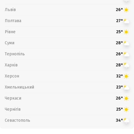
Львів
26°
Полтава
27°
Рівне
25°
Суми
28°
Тернопіль
26°
Харків
28°
Херсон
32°
Хмельницький
23°
Черкаси
26°
Чернігів
25°
Севастополь
34°