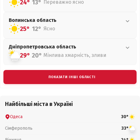
24°
13°
Переважно ясно
Волинська
область
25°
12°
Ясно
Дніпропетровська
область
29°
20°
Мінлива хмарність, зливи
ПОКАЗАТИ ІНШІ ОБЛАСТІ
Найбільші міста в Україні
Одеса
30°
Сімферополь
33°
Вінниця
24°