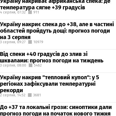
Україну накриває африканська спека: де
температура сягне +39 градусів
4 серпня,
07:32
911
Україну накриє спека до +38, але в частині
областей пройдуть дощі: прогноз погоди
на 3 серпня
3 серпня,
09:27
10979
Від спеки +40 градусів до злив зі
шквалами: прогноз погоди на тиждень
3 серпня,
08:00
5462
Україну накрив "тепловий купол": у 5
регіонах зафіксували температурні
рекорди
2 серпня,
14:52
3681
До +37 та локальні грози: синоптики дали
прогноз погоди на початок нового тижня