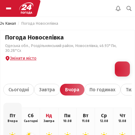
24 Канал
Погода Новоселівка
Погода Новоселівка
Одеська обл., Роздільнянський район, Новоселівка, 46.93°Пн,
30.28°Сх
Змінити місто
Сьогодні
Завтра
Вчора
По годинах
Тиж
Пт
Сб
Нд
Пн
Вт
Ср
Чт
Вчора
Сьогодні
Завтра
10.08
11.08
12.08
13.08