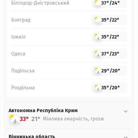
Білгород-Дністровський
37°
/
24°
Болград
35°
/
22°
Ізмаїл
35°
/
22°
Одеса
37°
/
23°
Подільськ
29°
/
20°
Роздільна
35°
/
20°
Автономна Республіка Крим
33°
21°
Мінлива хмарність, грози
Вінницька
область