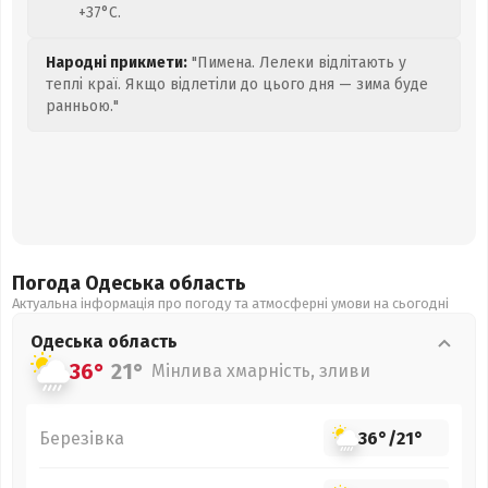
+37°C.
Народні прикмети:
"Пимена. Лелеки відлітають у
теплі краї. Якщо відлетіли до цього дня — зима буде
ранньою."
Погода Одеська
область
Актуальна інформація про погоду та атмосферні умови на сьогодні
Одеська
область
36°
21°
Мінлива хмарність, зливи
Березівка
36°
/
21°