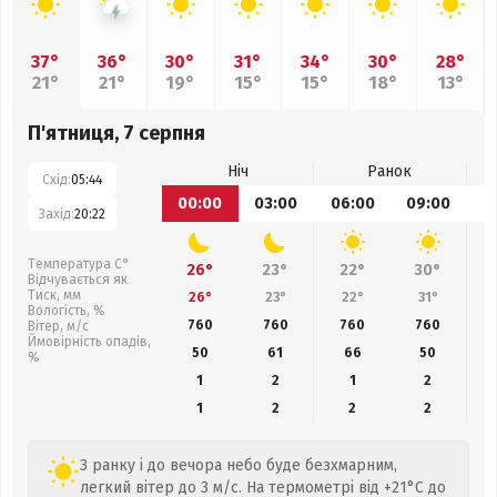
37°
36°
30°
31°
34°
30°
28°
21°
21°
19°
15°
15°
18°
13°
П'ятниця, 7 серпня
Ніч
Ранок
Схід:
05:44
00:00
03:00
06:00
09:00
1
Захід:
20:22
Температура С°
26°
23°
22°
30°
Відчувається як
Тиск, мм
26°
23°
22°
31°
Вологість, %
760
760
760
760
Вітер, м/с
Ймовірність опадів,
50
61
66
50
%
1
2
1
2
1
2
2
2
З ранку і до вечора небо буде безхмарним,
легкий вітер до 3 м/с. На термометрі від +21°C до