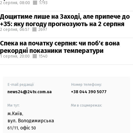
2 серпня,
08:00
1793
Дощитиме лише на Заході, але припече до
+35: яку погоду прогнозують на 2 серпня
2 серпня,
06:57
2697
Спека на початку серпня: чи поб'є вона
рекордні показники температури
1 серпня,
20:00
1540
E-mail редакції
Номер телефону:
news24@24tv.com.ua
+38 044 390 5077
Ми тут:
Ми в соцмережах:
м.Київ
,
вул. Володимирська
офіс
61/11,
50