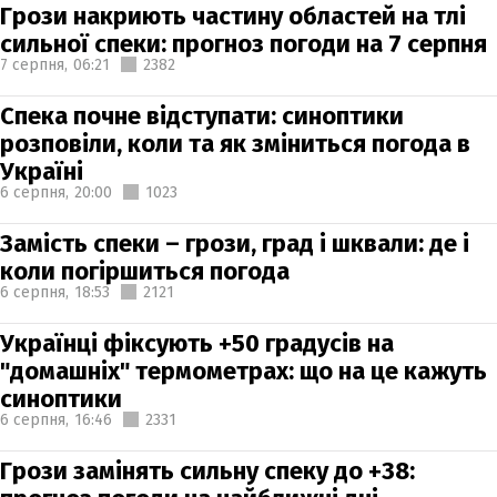
Грози накриють частину областей на тлі
сильної спеки: прогноз погоди на 7 серпня
7 серпня,
06:21
2382
Спека почне відступати: синоптики
розповіли, коли та як зміниться погода в
Україні
6 серпня,
20:00
1023
Замість спеки – грози, град і шквали: де і
коли погіршиться погода
6 серпня,
18:53
2121
Українці фіксують +50 градусів на
"домашніх" термометрах: що на це кажуть
синоптики
6 серпня,
16:46
2331
Грози замінять сильну спеку до +38: