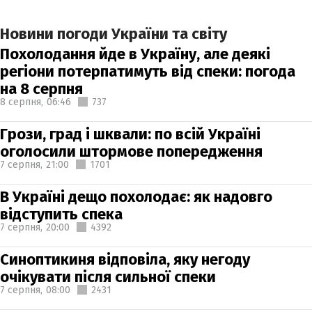
Новини погоди України та світу
Похолодання йде в Україну, але деякі
регіони потерпатимуть від спеки: погода
на 8 серпня
8 серпня,
06:46
737
Грози, град і шквали: по всій Україні
оголосили штормове попередження
7 серпня,
21:00
1701
В Україні дещо похолодає: як надовго
відступить спека
7 серпня,
20:00
4392
Синоптикиня відповіла, яку негоду
очікувати після сильної спеки
7 серпня,
08:00
2431