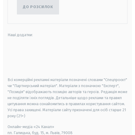
ДО РОЗСИЛОК
Наші додатки:
android
apple
smart tv
samsung smart tv
Всі комерційні рекламні матеріали позначені словами "Спецпроєкт"
чи "Партнерський матеріал". Матеріали з позначкою "Експерт",
"Позиція" відображають позицію авторів та героїв. Редакція може
не поділяти їхніх поглядів. Детальніше щодо реклами та правил
цитування можна ознайомитись в правилах користування сайтом.
Усі права захищені.
Матеріали сайту призначені для осіб старше
21
року (21+)
Онлайн-медіа «24 Канал»
пл. Галицька, буд. 15, м. Львів, 79008