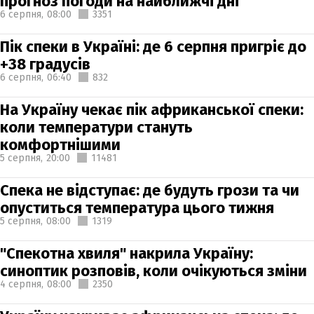
прогноз погоди на найближчі дні
6 серпня,
08:00
3351
Пік спеки в Україні: де 6 серпня пригріє до
+38 градусів
6 серпня,
06:40
832
На Україну чекає пік африканської спеки:
коли температури стануть
комфортнішими
5 серпня,
20:00
11481
Спека не відступає: де будуть грози та чи
опуститься температура цього тижня
5 серпня,
08:00
1319
"Спекотна хвиля" накрила Україну:
синоптик розповів, коли очікуються зміни
4 серпня,
08:00
2350