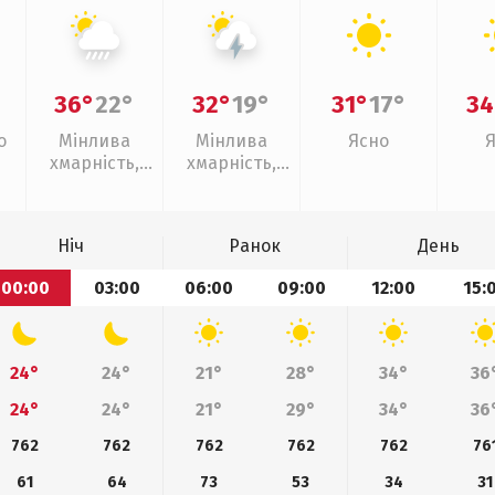
36°
22°
32°
19°
31°
17°
34
о
Мінлива
Мінлива
Ясно
хмарність,
хмарність,
зливи
грози
Ніч
Ранок
День
00:00
03:00
06:00
09:00
12:00
15:
24°
24°
21°
28°
34°
36
24°
24°
21°
29°
34°
36
762
762
762
762
762
76
61
64
73
53
34
31