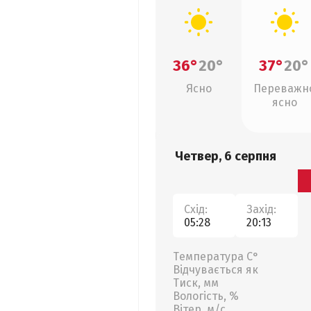
36°
20°
37°
20°
Ясно
Переважн
ясно
Четвер, 6 серпня
Схід:
Захід:
05:28
20:13
Температура С°
Відчувається як
Тиск, мм
Вологість, %
Вітер, м/с