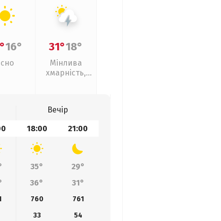
°
16°
31°
18°
Ясно
Мінлива
хмарність,
грози
Вечір
00
18:00
21:00
°
35°
29°
°
36°
31°
1
760
761
33
54