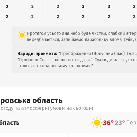
2
2
2
3
3
2
2
2
2
2
2
2
Протягом усього дня небо буде чистим, слабкий вітер 
передбачається, залишаємо парасольку вдома. Очікуєт
Народні прикмети:
"Преображення (Яблучний Спас). Освяч
"Прийшов Спас — пішло літо від нас". Сухий день — суха о
стають по-справжньому холодними."
тровська
область
огоду та атмосферні умови на сьогодні
36°
23°
бласть
Пер