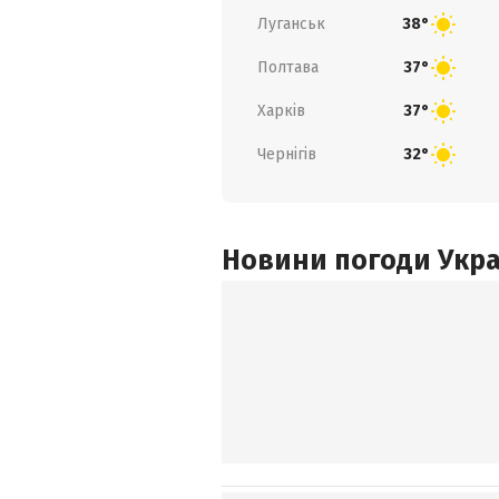
Луганськ
38°
Полтава
37°
Харків
37°
Чернігів
32°
Новини погоди Украї