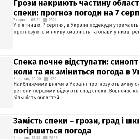
Грози накриють частину областе
спеки: прогноз погоди на 7 сер
7 серпня,
06:21
2324
У п'ятницю, 7 серпня, в Україні подекуди утримаєт
прогнозують мінливу хмарність та опади у низці рег
Спека почне відступати: синопт
коли та як зміниться погода в У
6 серпня,
20:00
920
Найближчими днями в Україні прогнозують зміну син
регіони першими відчують спад спеки. Водночас к
більшість областей.
Замість спеки – грози, град і шк
погіршиться погода
6 серпня,
18:53
2068