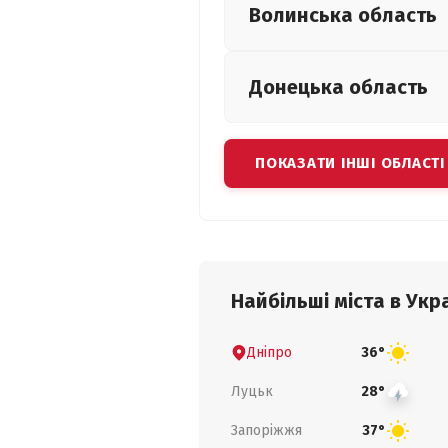
Волинська
область
Донецька
область
ПОКАЗАТИ ІНШІ ОБЛАСТІ
Найбільші міста в Укра
Дніпро
36°
Луцьк
28°
Запоріжжя
37°