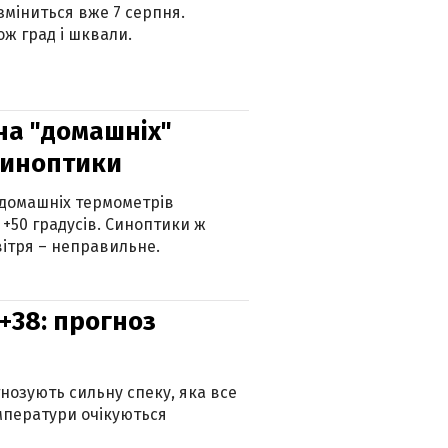
 зміниться вже 7 серпня.
ж град і шквали.
 на "домашніх"
синоптики
 домашніх термометрів
 +50 градусів. Синоптики ж
ітря – неправильне.
+38: прогноз
гнозують сильну спеку, яка все
мператури очікуються