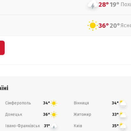
28°
19°
Пох
36°
20°
Ясн
їні
Сімферополь
Вінниця
34°
34°
Донецьк
Житомир
36°
33°
Івано-Франківськ
Київ
31°
35°