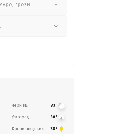
муро, грози
о
Чернівці
33°
Ужгород
30°
Кропивницький
38°