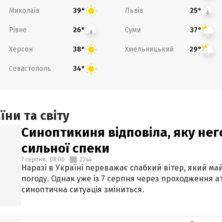
Миколаїв
Львів
39°
25°
Рівне
Суми
26°
37°
Херсон
Хмельницький
38°
29°
Севастополь
34°
ни та світу
Синоптикиня відповіла, яку нег
сильної спеки
7 серпня,
08:00
2244
Наразі в Україні переважає слабкий вітер, який м
погоду. Однак уже із 7 серпня через проходження 
синоптична ситуація зміниться.