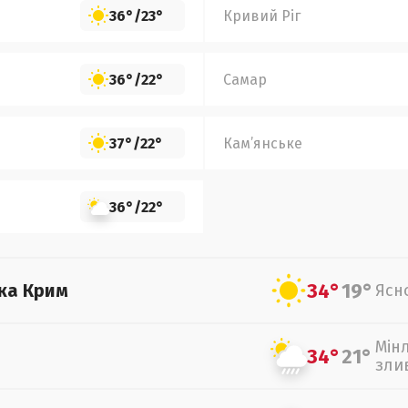
36°
/
23°
Кривий Ріг
36°
/
22°
Самар
37°
/
22°
Кам’янське
36°
/
22°
34°
19°
ка Крим
Ясн
Мін
34°
21°
зли