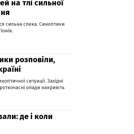
й на тлі сильної
пня
ься сильна спека. Синоптики
іонів.
ики розповіли,
країні
оптичної ситуації. Західні
ороткочасні опади накриють
вали: де і коли