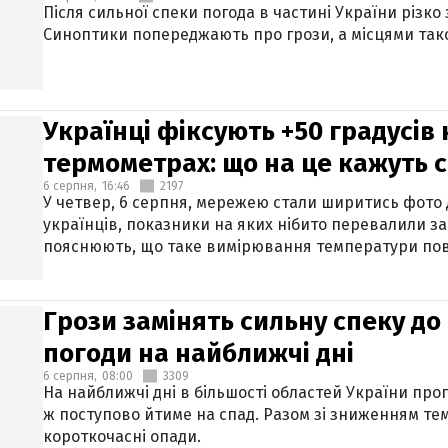
Після сильної спеки погода в частині України різко
Синоптики попереджають про грози, а місцями тако
Українці фіксують +50 градусів
термометрах: що на це кажуть 
6 серпня,
16:46
2197
У четвер, 6 серпня, мережею стали ширитись фото
українців, показники на яких нібито перевалили за
пояснюють, що таке вимірювання температури пов
Грози замінять сильну спеку до 
погоди на найближчі дні
6 серпня,
08:00
3309
На найближчі дні в більшості областей України про
ж поступово йтиме на спад. Разом зі зниженням те
короткочасні опади.