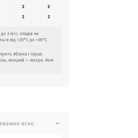
2
2
2
2
до 3 м/с, опадів не
ься від +20°C до +36°C.
ують яблука і груші.
сінь, мокрий — мокра. Ночі
еважно ясно