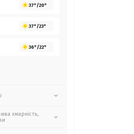
37°
/
20°
37°
/
23°
36°
/
22°
о
лива хмарність,
ви