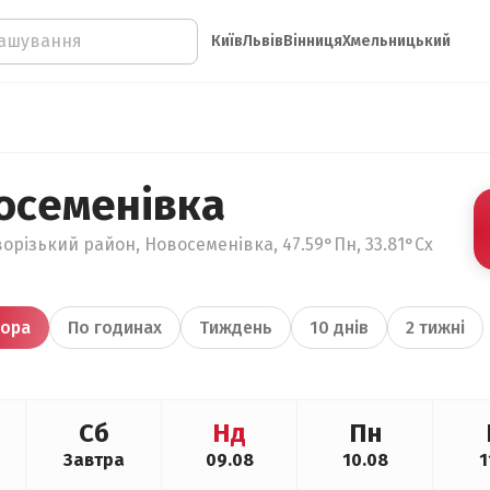
Київ
Львів
Вінниця
Хмельницький
осеменівка
орізький район, Новосеменівка, 47.59°Пн, 33.81°Сх
ора
По годинах
Тиждень
10 днів
2 тижні
Сб
Нд
Пн
Завтра
09.08
10.08
1