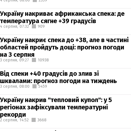
4 серпня,
08:00
2339
Україну накриває африканська спека: де
температура сягне +39 градусів
4 серпня,
07:32
909
Україну накриє спека до +38, але в частині
областей пройдуть дощі: прогноз погоди
на 3 серпня
3 серпня,
09:27
10938
Від спеки +40 градусів до злив зі
шквалами: прогноз погоди на тиждень
3 серпня,
08:00
5459
Україну накрив "тепловий купол": у 5
регіонах зафіксували температурні
рекорди
2 серпня,
14:52
3668