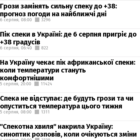
Грози замінять сильну спеку до +38:
прогноз погоди на найближчі дні
6 серпня,
08:00
3296
Пік спеки в Україні: де 6 серпня пригріє до
+38 градусів
6 серпня,
06:40
822
На Україну чекає пік африканської спеки:
коли температури стануть
комфортнішими
5 серпня,
20:00
11424
Спека не відступає: де будуть грози та чи
опуститься температура цього тижня
5 серпня,
08:00
1311
"Спекотна хвиля" накрила Україну:
синоптик розповів, коли очікуються зміни