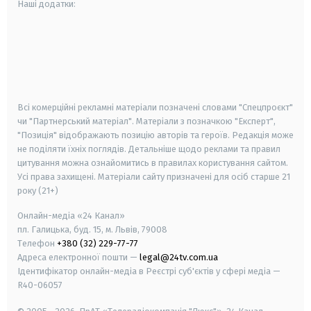
Наші додатки:
android
apple
smart tv
samsung smart tv
Всі комерційні рекламні матеріали позначені словами "Спецпроєкт"
чи "Партнерський матеріал". Матеріали з позначкою "Експерт",
"Позиція" відображають позицію авторів та героїв. Редакція може
не поділяти їхніх поглядів. Детальніше щодо реклами та правил
цитування можна ознайомитись в правилах користування сайтом.
Усі права захищені.
Матеріали сайту призначені для осіб старше
21
року (21+)
Онлайн-медіа «24 Канал»
пл. Галицька, буд. 15, м. Львів, 79008
Телефон
+380 (32) 229-77-77
Адреса електронної пошти —
legal@24tv.com.ua
Ідентифікатор онлайн-медіа в Реєстрі суб'єктів у сфері медіа —
R40-06057