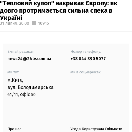
"Тепловий купол" накриває Європу: як
довго протримається сильна спека в
Україні
31 липня,
20:00
10915
E-mail редакції
Номер телефону:
news24@24tv.com.ua
+38 044 390 5077
Ми тут:
Ми в соцмережах:
м.Київ
,
вул. Володимирська
офіс
61/11,
50
Про нас
Угода Користувача Спільноти