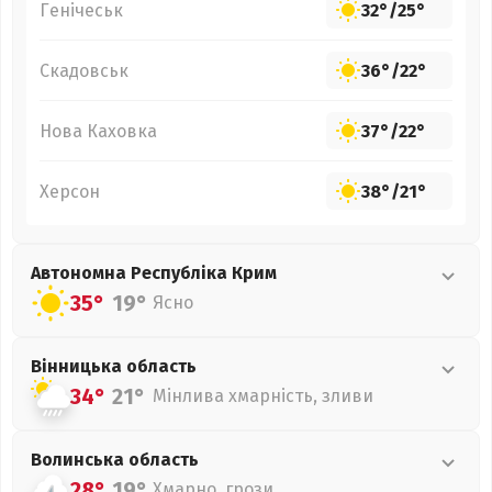
Генічеськ
32°
/
25°
Скадовськ
36°
/
22°
Нова Каховка
37°
/
22°
Херсон
38°
/
21°
Автономна Республіка Крим
35°
19°
Ясно
Вінницька
область
34°
21°
Мінлива хмарність, зливи
Волинська
область
28°
19°
Хмарно, грози