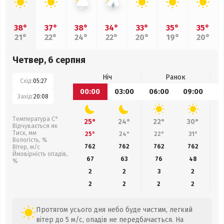
38°
37°
38°
34°
33°
35°
35°
21°
22°
24°
22°
20°
19°
20°
Четвер, 6 серпня
Ніч
Ранок
Схід:
05:27
00:00
03:00
06:00
09:00
1
Захід:
20:08
Температура С°
25°
24°
22°
30°
Відчувається як
Тиск, мм
25°
24°
22°
31°
Вологість, %
762
762
762
762
Вітер, м/с
Ймовірність опадів,
67
63
76
48
%
2
2
3
2
2
2
2
2
Протягом усього дня небо буде чистим, легкий
вітер до 5 м/с, опадів не передбачається. На