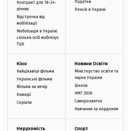
Податки
Контракт для 18-24-
річних
Пенсія в Україні
Відстрочка від
мобілізації
Мобілізація в Україні:
скільки осіб мобілізує
ТЦК
Кіно
Новини Освіти
Найцікавіші фільми
Міністерство освіти та
науки України
Українські фільми
Школа
Фільми на вечір
НМТ 2026
Комедії
Саморозвиток
Серіали
Навчання за кордоном
Нерухомість
Спорт