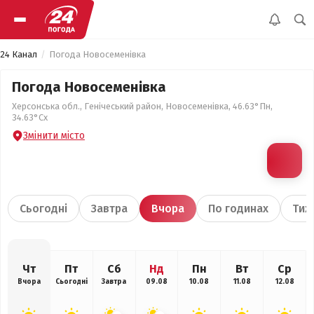
24 Канал
Погода Новосеменівка
Погода Новосеменівка
Херсонська обл., Генічеський район, Новосеменівка, 46.63°Пн,
34.63°Сх
Змінити місто
Сьогодні
Завтра
Вчора
По годинах
Тиж
Чт
Пт
Сб
Нд
Пн
Вт
Ср
Вчора
Сьогодні
Завтра
09.08
10.08
11.08
12.08