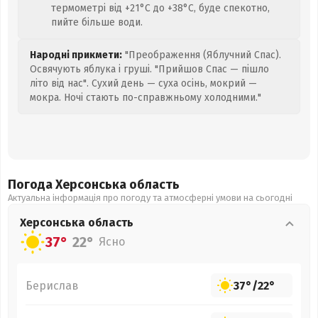
термометрі від +21°C до +38°C, буде спекотно,
пийте більше води.
Народні прикмети:
"Преображення (Яблучний Спас).
Освячують яблука і груші. "Прийшов Спас — пішло
літо від нас". Сухий день — суха осінь, мокрий —
мокра. Ночі стають по-справжньому холодними."
Погода Херсонська
область
Актуальна інформація про погоду та атмосферні умови на сьогодні
Херсонська
область
37°
22°
Ясно
Берислав
37°
/
22°