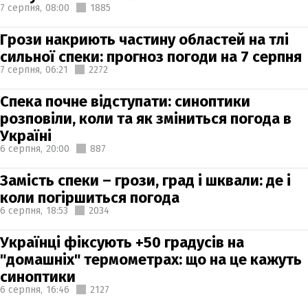
7 серпня,
08:00
1885
Грози накриють частину областей на тлі
сильної спеки: прогноз погоди на 7 серпня
7 серпня,
06:21
2272
Спека почне відступати: синоптики
розповіли, коли та як зміниться погода в
Україні
6 серпня,
20:00
887
Замість спеки – грози, град і шквали: де і
коли погіршиться погода
6 серпня,
18:53
2034
Українці фіксують +50 градусів на
"домашніх" термометрах: що на це кажуть
синоптики
6 серпня,
16:46
2127