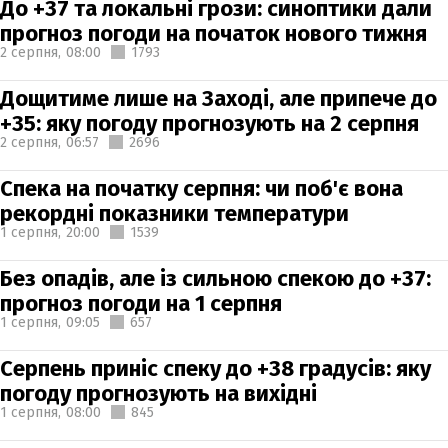
До +37 та локальні грози: синоптики дали
прогноз погоди на початок нового тижня
2 серпня,
08:00
1793
Дощитиме лише на Заході, але припече до
+35: яку погоду прогнозують на 2 серпня
2 серпня,
06:57
2696
Спека на початку серпня: чи поб'є вона
рекордні показники температури
1 серпня,
20:00
1539
Без опадів, але із сильною спекою до +37:
прогноз погоди на 1 серпня
1 серпня,
09:05
657
Серпень приніс спеку до +38 градусів: яку
погоду прогнозують на вихідні
1 серпня,
08:00
845