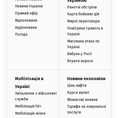
Україною
Новини України
Ракетні обстріли
Прямий ефір
Карта бойових дій
Відеоновини
Мирні переговори
Аудіоновини
Повітряна тривога в
Україні
Погода
Масована атака по
Україні
Вибухи у Росії
Втрати ворога
Мобілізація в
Новини економіки
Ціна нафти
Україні
Курси валют
Звільнення з військової
служби
Фінансові новини
Мобілізація 50+
Тарифи на комунальні
послуги
Мобілізація жінок