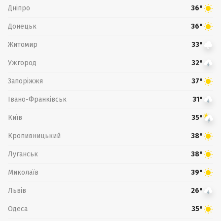
Дніпро
36°
Донецьк
36°
Житомир
33°
Ужгород
32°
Запоріжжя
37°
Івано-Франківськ
31°
Київ
35°
Кропивницький
38°
Луганськ
38°
Миколаїв
39°
Львів
26°
Одеса
35°