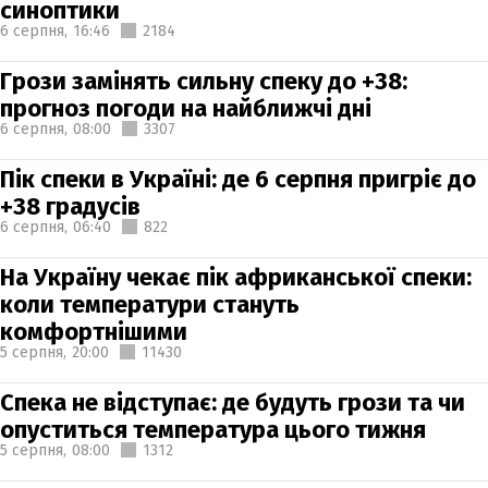
синоптики
6 серпня,
16:46
2184
Грози замінять сильну спеку до +38:
прогноз погоди на найближчі дні
6 серпня,
08:00
3307
Пік спеки в Україні: де 6 серпня пригріє до
+38 градусів
6 серпня,
06:40
822
На Україну чекає пік африканської спеки:
коли температури стануть
комфортнішими
5 серпня,
20:00
11430
Спека не відступає: де будуть грози та чи
опуститься температура цього тижня
5 серпня,
08:00
1312