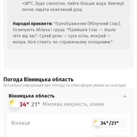
+38°C, буде спекотно, пийте більше води. Ввечері
почне падати невеликий дощ.
Народні прикмети:
"Преображення (Яблучний Спас).
Освячують яблука і груші. "Прийшов Спас — пішло
літо від нас". Сухий день — суха осінь, мокрий —
мокра. Ночі стають по-справжньому холодними."
Погода Вінницька
область
Актуальна інформація про погоду та атмосферні умови на сьогодні
Вінницька
область
34°
21°
Мінлива хмарність, зливи
Вінниця
34°
/
21°