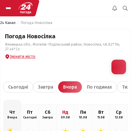
24 Канал
Погода Новосілка
Погода Новосілка
Вінницька обл., Могилів-Подільський район, Новосілка, 48.82°Пн,
27.46°Сх
Змінити місто
Сьогодні
Завтра
Вчора
По годинах
Тиж
Чт
Пт
Сб
Нд
Пн
Вт
Ср
Вчора
Сьогодні
Завтра
09.08
10.08
11.08
12.08