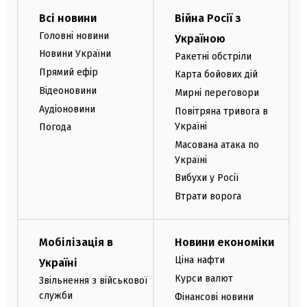
Всі новини
Війна Росії з
Головні новини
Україною
Новини України
Ракетні обстріли
Прямий ефір
Карта бойових дій
Відеоновини
Мирні переговори
Аудіоновини
Повітряна тривога в
Україні
Погода
Масована атака по
Україні
Вибухи у Росії
Втрати ворога
Мобілізація в
Новини економіки
Ціна нафти
Україні
Курси валют
Звільнення з військової
служби
Фінансові новини