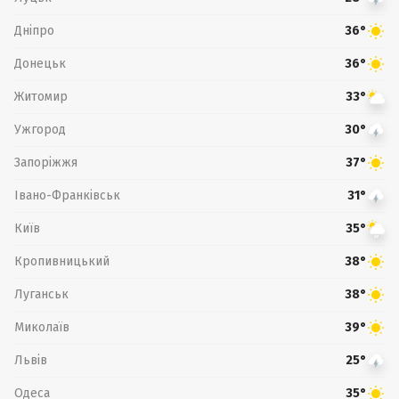
Дніпро
36°
Донецьк
36°
Житомир
33°
Ужгород
30°
Запоріжжя
37°
Івано-Франківськ
31°
Київ
35°
Кропивницький
38°
Луганськ
38°
Миколаїв
39°
Львів
25°
Одеса
35°