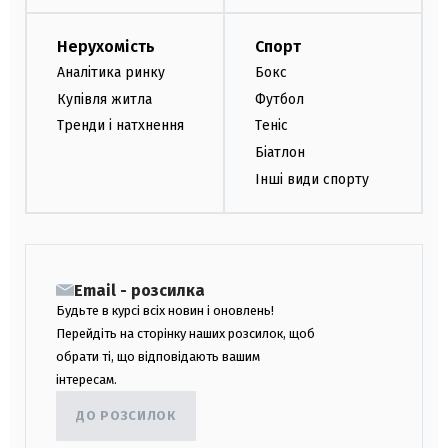
Нерухомість
Спорт
Аналітика ринку
Бокс
Купівля житла
Футбол
Тренди і натхнення
Теніс
Біатлон
Інші види спорту
Email - розсилка
Будьте в курсі всіх новин і оновлень!
Перейдіть на сторінку наших розсилок, щоб
обрати ті, що відповідають вашим
інтересам.
ДО РОЗСИЛОК