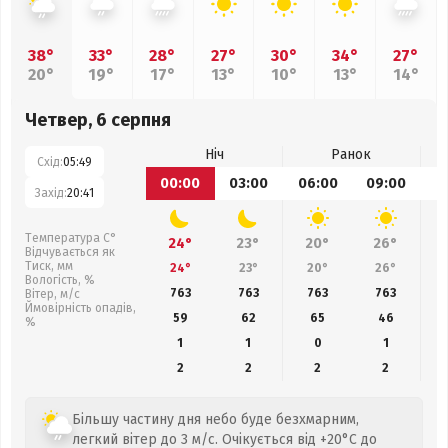
38°
33°
28°
27°
30°
34°
27°
20°
19°
17°
13°
10°
13°
14°
Четвер, 6 серпня
Ніч
Ранок
Схід:
05:49
00:00
03:00
06:00
09:00
1
Захід:
20:41
Температура С°
24°
23°
20°
26°
Відчувається як
Тиск, мм
24°
23°
20°
26°
Вологість, %
763
763
763
763
Вітер, м/с
Ймовірність опадів,
59
62
65
46
%
1
1
0
1
2
2
2
2
Більшу частину дня небо буде безхмарним,
легкий вітер до 3 м/с. Очікується від +20°C до