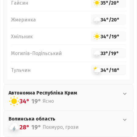
Гайсин
35°
/
20°
Жмеринка
34°
/
20°
Хмільник
34°
/
19°
Могилів-Подільський
33°
/
19°
Тульчин
34°
/
18°
Автономна Республіка Крим
34°
19°
Ясно
Волинська
область
28°
19°
Похмуро, грози