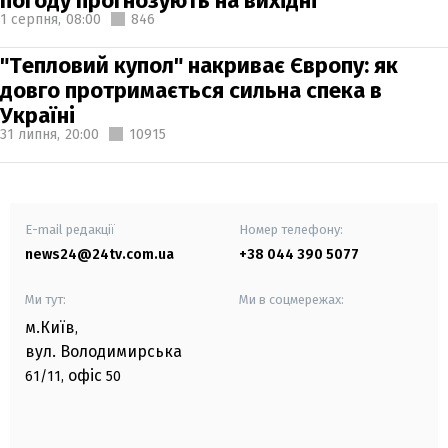
погоду прогнозують на вихідні
1 серпня,
08:00
846
"Тепловий купол" накриває Європу: як
довго протримається сильна спека в
Україні
31 липня,
20:00
10915
E-mail редакції
Номер телефону:
news24@24tv.com.ua
+38 044 390 5077
Ми тут:
Ми в соцмережах:
м.Київ
,
вул. Володимирська
офіс
61/11,
50