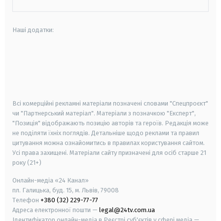
Наші додатки:
android
apple
smart tv
samsung smart tv
Всі комерційні рекламні матеріали позначені словами "Спецпроєкт"
чи "Партнерський матеріал". Матеріали з позначкою "Експерт",
"Позиція" відображають позицію авторів та героїв. Редакція може
не поділяти їхніх поглядів. Детальніше щодо реклами та правил
цитування можна ознайомитись в правилах користування сайтом.
Усі права захищені.
Матеріали сайту призначені для осіб старше
21
року (21+)
Онлайн-медіа «24 Канал»
пл. Галицька, буд. 15, м. Львів, 79008
Телефон
+380 (32) 229-77-77
Адреса електронної пошти —
legal@24tv.com.ua
Ідентифікатор онлайн-медіа в Реєстрі суб'єктів у сфері медіа —