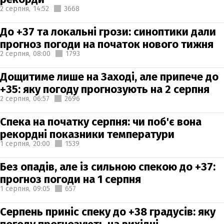
2 серпня,
14:52
3668
До +37 та локальні грози: синоптики дали
прогноз погоди на початок нового тижня
2 серпня,
08:00
1793
Дощитиме лише на Заході, але припече до
+35: яку погоду прогнозують на 2 серпня
2 серпня,
06:57
2696
Спека на початку серпня: чи поб'є вона
рекордні показники температури
1 серпня,
20:00
1539
Без опадів, але із сильною спекою до +37:
прогноз погоди на 1 серпня
1 серпня,
09:05
657
Серпень приніс спеку до +38 градусів: яку