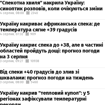
"Спекотна хвиля" накрила Україну:
синоптик розповів, коли очікуються зміни
4 серпня,
08:00
2340
Україну накриває африканська спека: де
температура сягне +39 градусів
4 серпня,
07:32
909
Україну накриє спека до +38, але в частині
областей пройдуть дощі: прогноз погоди
на 3 серпня
3 серпня,
09:27
10938
Від спеки +40 градусів до злив зі
шквалами: прогноз погоди на тиждень
3 серпня,
08:00
5460
Україну накрив "тепловий купол": у 5
регіонах зафіксували температурні
рекорди