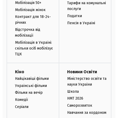
Мобілізація 50+
Тарифи на комунальні
послуги
Мобілізація жінок
Податки
Контракт для 18-24-
річних
Пенсія в Україні
Відстрочка від
мобілізації
Мобілізація в Україні:
скільки осіб мобілізує
ТЦК
Кіно
Новини Освіти
Найцікавіші фільми
Міністерство освіти та
науки України
Українські фільми
Школа
Фільми на вечір
НМТ 2026
Комедії
Саморозвиток
Серіали
Навчання за кордоном