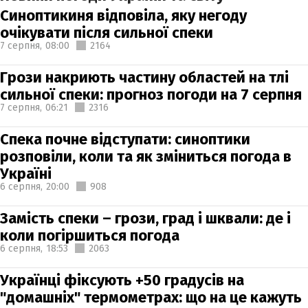
Синоптикиня відповіла, яку негоду
очікувати після сильної спеки
7 серпня,
08:00
2164
Грози накриють частину областей на тлі
сильної спеки: прогноз погоди на 7 серпня
7 серпня,
06:21
2316
Спека почне відступати: синоптики
розповіли, коли та як зміниться погода в
Україні
6 серпня,
20:00
908
Замість спеки – грози, град і шквали: де і
коли погіршиться погода
6 серпня,
18:53
2063
Українці фіксують +50 градусів на
"домашніх" термометрах: що на це кажуть