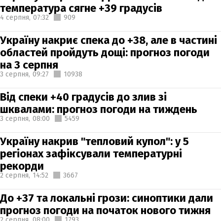
температура сягне +39 градусів
4 серпня,
07:32
909
Україну накриє спека до +38, але в частині
областей пройдуть дощі: прогноз погоди
на 3 серпня
3 серпня,
09:27
10938
Від спеки +40 градусів до злив зі
шквалами: прогноз погоди на тиждень
3 серпня,
08:00
5459
Україну накрив "тепловий купол": у 5
регіонах зафіксували температурні
рекорди
2 серпня,
14:52
3667
До +37 та локальні грози: синоптики дали
прогноз погоди на початок нового тижня
2 серпня,
08:00
1793