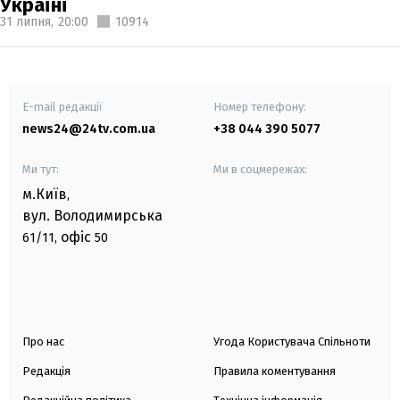
Україні
31 липня,
20:00
10914
E-mail редакції
Номер телефону:
news24@24tv.com.ua
+38 044 390 5077
Ми тут:
Ми в соцмережах:
м.Київ
,
вул. Володимирська
офіс
61/11,
50
Про нас
Угода Користувача Спільноти
Редакція
Правила коментування