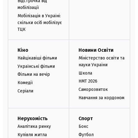
Відстрочка від
мобілізації
Мобілізація в Україні:
скільки осіб мобілізує
ТЦК
Кіно
Новини Освіти
Найцікавіші фільми
Міністерство освіти та
науки України
Українські фільми
Школа
Фільми на вечір
НМТ 2026
Комедії
Саморозвиток
Серіали
Навчання за кордоном
Нерухомість
Спорт
Аналітика ринку
Бокс
Купівля житла
Футбол