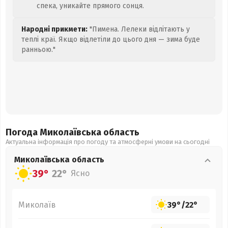
спека, уникайте прямого сонця.
Народні прикмети:
"Пимена. Лелеки відлітають у
теплі краї. Якщо відлетіли до цього дня — зима буде
ранньою."
Погода Миколаївська
область
Актуальна інформація про погоду та атмосферні умови на сьогодні
Миколаївська
область
39°
22°
Ясно
Миколаїв
39°
/
22°