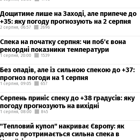
Дощитиме лише на Заході, але припече до
+35: яку погоду прогнозують на 2 серпня
2 серпня,
06:57
2696
Спека на початку серпня: чи поб'є вона
рекордні показники температури
1 серпня,
20:00
1539
Без опадів, але із сильною спекою до +37:
прогноз погоди на 1 серпня
1 серпня,
09:05
657
Серпень приніс спеку до +38 градусів: яку
погоду прогнозують на вихідні
1 серпня,
08:00
845
"Тепловий купол" накриває Європу: як
довго протримається сильна спека в