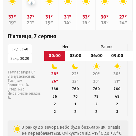
37°
37°
31°
31°
33°
30°
27°
19°
21°
19°
14°
15°
18°
14°
П'ятниця, 7 серпня
Ніч
Ранок
Схід:
05:40
00:00
03:00
06:00
09:00
1
Захід:
20:20
Температура С°
26°
22°
20°
30°
Відчувається як
Тиск, мм
26°
22°
20°
31°
Вологість, %
760
760
760
760
Вітер, м/с
Ймовірність опадів,
56
70
78
48
%
2
1
2
2
2
2
2
3
З ранку до вечора небо буде безхмарним, опадів
не передбачається. Очікується від +19°C до +37°C,