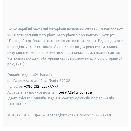
android
apple
smart tv
samsung smart tv
Всі комерційні рекламні матеріали позначені словами "Спецпроєкт"
чи "Партнерський матеріал". Матеріали з позначкою "Експерт",
"Позиція" відображають позицію авторів та героїв. Редакція може
не поділяти їхніх поглядів. Детальніше щодо реклами та правил
цитування можна ознайомитись в правилах користування сайтом.
Усі права захищені.
Матеріали сайту призначені для осіб старше
21
року (21+)
Онлайн-медіа «24 Канал»
пл. Галицька, буд. 15, м. Львів, 79008
Телефон
+380 (32) 229-77-77
Адреса електронної пошти —
legal@24tv.com.ua
Ідентифікатор онлайн-медіа в Реєстрі суб'єктів у сфері медіа —
R40-06057
© 2005—2026,
ПрАТ «Телерадіокомпанія "Люкс"», 24 Канал.