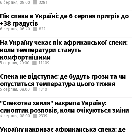
6 серпня,
08:00
3281
Пік спеки в Україні: де 6 серпня пригріє до
+38 градусів
6 серпня,
06:40
822
На Україну чекає пік африканської спеки:
коли температури стануть
комфортнішими
5 серпня,
20:00
11409
Спека не відступає: де будуть грози та чи
опуститься температура цього тижня
5 серпня,
08:00
1310
"Спекотна хвиля" накрила Україну:
синоптик розповів, коли очікуються зміни
4 серпня,
08:00
2339
Україну накриває африканська спека: де