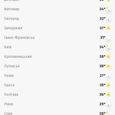
Житомир
34°
Ужгород
32°
Запоріжжя
37°
Івано-Франківськ
31°
Київ
34°
Кропивницький
38°
Луганськ
38°
Львів
27°
Одеса
35°
Полтава
36°
Рівне
29°
Суми
38°