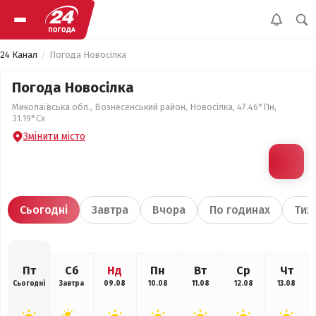
24 Канал
Погода Новосілка
Погода Новосілка
Миколаївська обл., Вознесенський район, Новосілка, 47.46°Пн,
31.19°Сх
Змінити місто
Сьогодні
Завтра
Вчора
По годинах
Тиж
Пт
Сб
Нд
Пн
Вт
Ср
Чт
Сьогодні
Завтра
09.08
10.08
11.08
12.08
13.08