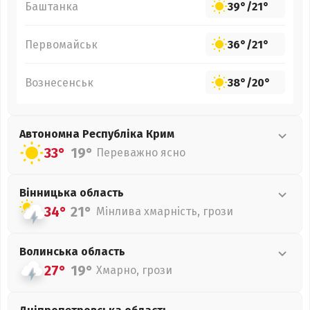
Баштанка
39°
/
21°
Первомайськ
36°
/
21°
Вознесенськ
38°
/
20°
Автономна Республіка Крим
33°
19°
Переважно ясно
Вінницька
область
34°
21°
Мінлива хмарність, грози
Волинська
область
27°
19°
Хмарно, грози