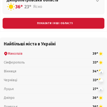
Дніпропетровська
область
36°
23°
Ясно
ПОКАЗАТИ ІНШІ ОБЛАСТІ
Найбільші міста в Україні
Миколаїв
39°
Сімферополь
33°
Вінниця
34°
Чернівці
33°
Луцьк
27°
Дніпро
36°
Донецьк
36°