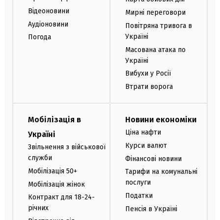
Відеоновини
Мирні переговори
Аудіоновини
Повітряна тривога в
Україні
Погода
Масована атака по
Україні
Вибухи у Росії
Втрати ворога
Мобілізація в
Новини економіки
Ціна нафти
Україні
Курси валют
Звільнення з військової
служби
Фінансові новини
Мобілізація 50+
Тарифи на комунальні
послуги
Мобілізація жінок
Податки
Контракт для 18-24-
річних
Пенсія в Україні