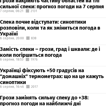
Грози накриють частину областей на тлі
сильної спеки: прогноз погоди на 7 серпня
7 серпня,
06:21
2131
Спека почне відступати: синоптики
розповіли, коли та як зміниться погода в
Україні
6 серпня,
20:00
838
Замість спеки – грози, град і шквали: де і
коли погіршиться погода
6 серпня,
18:53
1976
Українці фіксують +50 градусів на
"домашніх" термометрах: що на це кажуть
синоптики
6 серпня,
16:46
2017
Грози замінять сильну спеку до +38:
прогноз погоди на найближчі дні