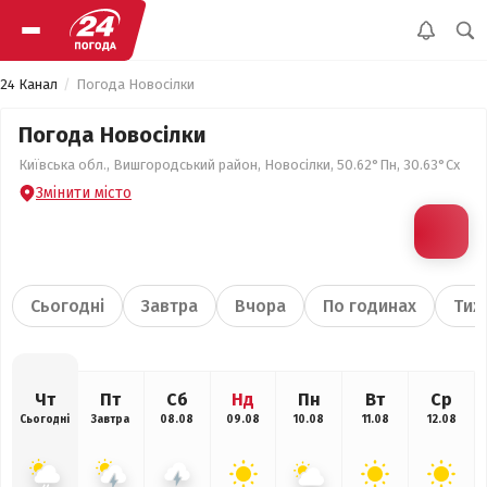
24 Канал
Погода Новосілки
Погода Новосілки
Київська обл., Вишгородський район, Новосілки, 50.62°Пн, 30.63°Сх
Змінити місто
Сьогодні
Завтра
Вчора
По годинах
Тиж
Чт
Пт
Сб
Нд
Пн
Вт
Ср
Сьогодні
Завтра
08.08
09.08
10.08
11.08
12.08