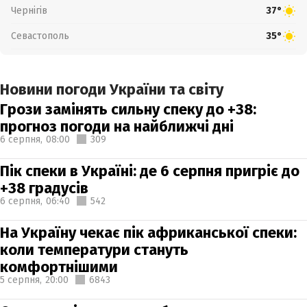
Чернігів
37°
Севастополь
35°
Новини погоди України та світу
Грози замінять сильну спеку до +38:
прогноз погоди на найближчі дні
6 серпня,
08:00
309
Пік спеки в Україні: де 6 серпня пригріє до
+38 градусів
6 серпня,
06:40
542
На Україну чекає пік африканської спеки:
коли температури стануть
комфортнішими
5 серпня,
20:00
6843