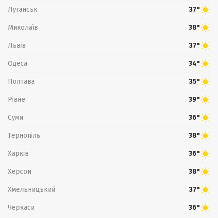
Луганськ
37°
Миколаїв
38°
Львів
37°
Одеса
34°
Полтава
35°
Рівне
39°
Суми
36°
Тернопіль
38°
Харків
36°
Херсон
38°
Хмельницький
37°
Черкаси
36°