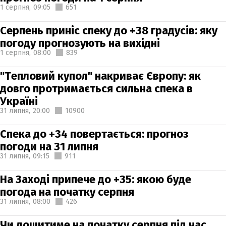
1 серпня,
09:05
651
Серпень приніс спеку до +38 градусів: яку
погоду прогнозують на вихідні
1 серпня,
08:00
839
"Тепловий купол" накриває Європу: як
довго протримається сильна спека в
Україні
31 липня,
20:00
10900
Спека до +34 повертається: прогноз
погоди на 31 липня
31 липня,
09:15
911
На Заході припече до +35: якою буде
погода на початку серпня
31 липня,
08:00
426
Чи дощитиме на початку серпня під час