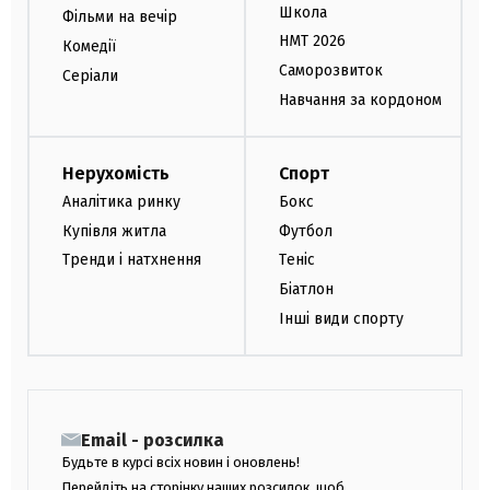
Школа
Фільми на вечір
НМТ 2026
Комедії
Саморозвиток
Серіали
Навчання за кордоном
Нерухомість
Спорт
Аналітика ринку
Бокс
Купівля житла
Футбол
Тренди і натхнення
Теніс
Біатлон
Інші види спорту
Email - розсилка
Будьте в курсі всіх новин і оновлень!
Перейдіть на сторінку наших розсилок, щоб