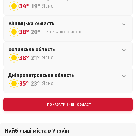
34°
19°
Ясно
Вінницька
область
38°
20°
Переважно ясно
Волинська
область
38°
21°
Ясно
Дніпропетровська
область
35°
23°
Ясно
ПОКАЗАТИ ІНШІ ОБЛАСТІ
Найбільші міста в Україні