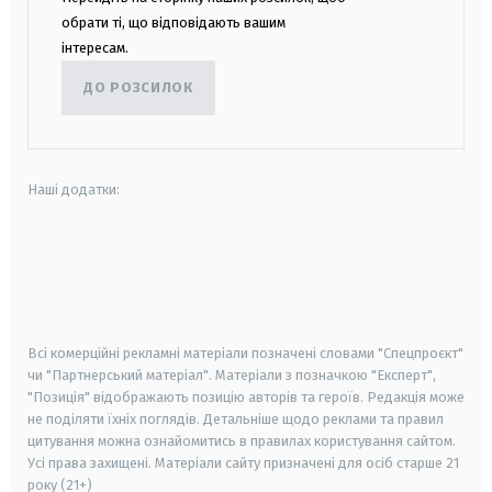
обрати ті, що відповідають вашим
інтересам.
ДО РОЗСИЛОК
Наші додатки:
android
apple
smart tv
samsung smart tv
Всі комерційні рекламні матеріали позначені словами "Спецпроєкт"
чи "Партнерський матеріал". Матеріали з позначкою "Експерт",
"Позиція" відображають позицію авторів та героїв. Редакція може
не поділяти їхніх поглядів. Детальніше щодо реклами та правил
цитування можна ознайомитись в правилах користування сайтом.
Усі права захищені.
Матеріали сайту призначені для осіб старше
21
року (21+)