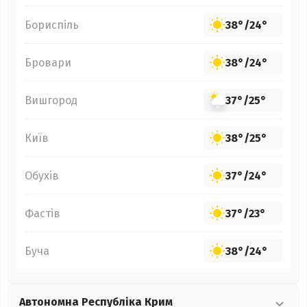
Бориспіль
38°
/
24°
Бровари
38°
/
24°
Вишгород
37°
/
25°
Київ
38°
/
25°
Обухів
37°
/
24°
Фастів
37°
/
23°
Буча
38°
/
24°
Автономна Республіка Крим