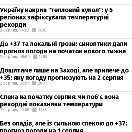
Україну накрив "тепловий купол": у 5
регіонах зафіксували температурні
рекорди
2 серпня,
14:52
3638
До +37 та локальні грози: синоптики дали
прогноз погоди на початок нового тижня
2 серпня,
08:00
1789
Дощитиме лише на Заході, але припече до
+35: яку погоду прогнозують на 2 серпня
2 серпня,
06:57
2691
Спека на початку серпня: чи поб'є вона
рекордні показники температури
1 серпня,
20:00
1538
Без опадів, але із сильною спекою до +37:
прогноз погоди на 1 серпня