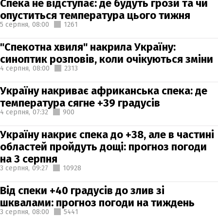
Спека не відступає: де будуть грози та чи
опуститься температура цього тижня
5 серпня,
08:00
1261
"Спекотна хвиля" накрила Україну:
синоптик розповів, коли очікуються зміни
4 серпня,
08:00
2313
Україну накриває африканська спека: де
температура сягне +39 градусів
4 серпня,
07:32
900
Україну накриє спека до +38, але в частині
областей пройдуть дощі: прогноз погоди
на 3 серпня
3 серпня,
09:27
10928
Від спеки +40 градусів до злив зі
шквалами: прогноз погоди на тиждень
3 серпня,
08:00
5441