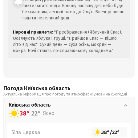
пийте багато води. Більшу частину дня небо буде
безхмарним, легкий вітер до 2 м/с. Ввечері почне
падати невеликий дощ.
Народні прикмети:
"Преображення (Яблучний Спас).
Освячують яблука і груші. "Прийшов Спас — пішло
літо від нас". Сухий день — суха осінь, мокрий —
мокра. Ночі стають по-справжньому холодними."
Погода Київська
область
Актуальна інформація про погоду та атмосферні умови на сьогодні
Київська
область
38°
22°
Ясно
Біла Церква
38°
/
22°