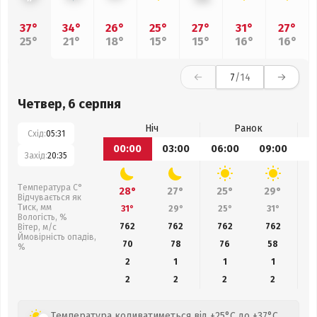
37°
34°
26°
25°
27°
31°
27°
25°
21°
18°
15°
15°
16°
16°
7
/14
Четвер, 6 серпня
Ніч
Ранок
Схід:
05:31
00:00
03:00
06:00
09:00
1
Захід:
20:35
Температура С°
28°
27°
25°
29°
Відчувається як
Тиск, мм
31°
29°
25°
31°
Вологість, %
762
762
762
762
Вітер, м/с
Ймовірність опадів,
70
78
76
58
%
2
1
1
1
2
2
2
2
Температура коливатиметься від +25°C до +37°C,