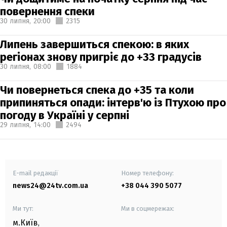
повернення спеки
30 липня,
20:00
2315
Липень завершиться спекою: в яких
регіонах знову пригріє до +33 градусів
30 липня,
08:00
1884
Чи повернеться спека до +35 та коли
припиняться опади: інтерв'ю із Птухою про
погоду в Україні у серпні
29 липня,
14:00
2494
E-mail редакції
Номер телефону:
news24@24tv.com.ua
+38 044 390 5077
Ми тут:
Ми в соцмережах:
м.Київ
,