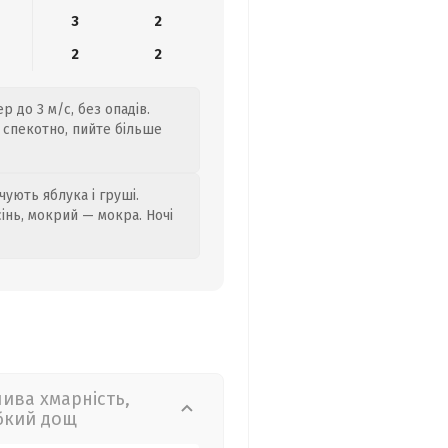
3
2
2
2
р до 3 м/с, без опадів.
 спекотно, пийте більше
ують яблука і груші.
сінь, мокрий — мокра. Ночі
лива хмарність,
бкий дощ