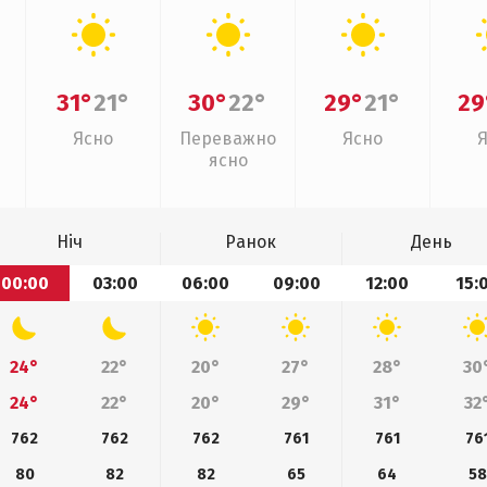
31°
21°
30°
22°
29°
21°
29
Ясно
Переважно
Ясно
ясно
Ніч
Ранок
День
00:00
03:00
06:00
09:00
12:00
15:
24°
22°
20°
27°
28°
30
24°
22°
20°
29°
31°
32
762
762
762
761
761
76
80
82
82
65
64
58