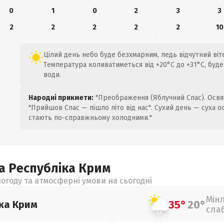
0
1
0
2
3
3
2
2
2
2
2
10
Цілий день небо буде безхмарним, ледь відчутний віте
Температура коливатиметься від +20°C до +31°C, буде
води.
Народні прикмети:
"Преображення (Яблучний Спас). Освяч
"Прийшов Спас — пішло літо від нас". Сухий день — суха о
стають по-справжньому холодними."
а Республіка Крим
огоду та атмосферні умови на сьогодні
Мін
35°
20°
ка Крим
сла