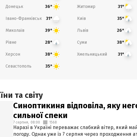
Донецьк
Житомир
36°
31°
Івано-Франківськ
Київ
31°
35°
Миколаїв
Львів
39°
26°
Рівне
Суми
28°
38°
Херсон
Хмельницький
38°
31°
Севастополь
35°
ни та світу
Синоптикиня відповіла, яку нег
сильної спеки
7 серпня,
08:00
1568
Наразі в Україні переважає слабкий вітер, який м
погоду. Однак уже із 7 серпня через проходження 