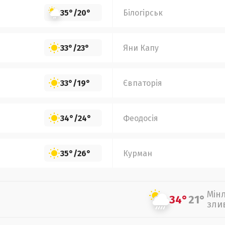
35°
/
20°
Білогірськ
33°
/
23°
Яни Капу
33°
/
19°
Євпаторія
34°
/
24°
Феодосія
35°
/
26°
Курман
Мін
34°
21°
зли