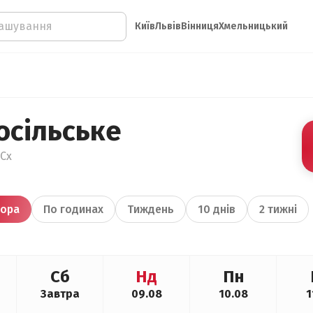
Київ
Львів
Вінниця
Хмельницький
осільське
°Сх
ора
По годинах
Тиждень
10 днів
2 тижні
Сб
Нд
Пн
Завтра
09.08
10.08
1