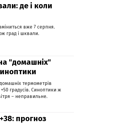
вали: де і коли
 зміниться вже 7 серпня.
ж град і шквали.
 на "домашніх"
синоптики
 домашніх термометрів
 +50 градусів. Синоптики ж
ітря – неправильне.
+38: прогноз