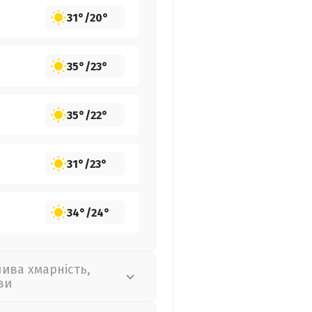
31°
/
20°
35°
/
23°
35°
/
22°
31°
/
23°
34°
/
24°
лива хмарність,
ви