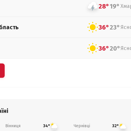
28°
19°
Хма
36°
23°
бласть
Ясн
36°
20°
Ясн
їні
Вінниця
Чернівці
34°
32°