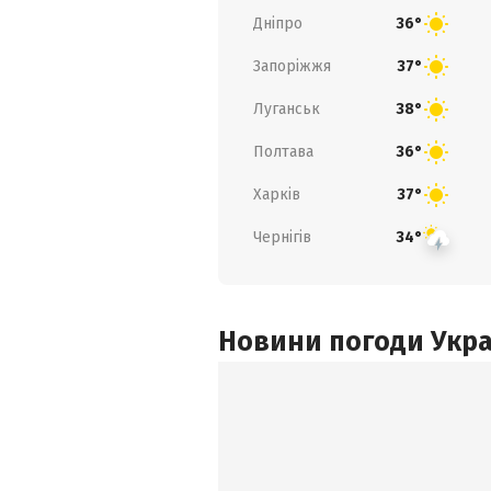
Дніпро
36°
Запоріжжя
37°
Луганськ
38°
Полтава
36°
Харків
37°
Чернігів
34°
Новини погоди Украї