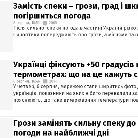
Замість спеки – грози, град і шк
погіршиться погода
6 серпня,
18:53
2005
Після сильної спеки погода в частині України різко
Синоптики попереджають про грози, а місцями тако
Українці фіксують +50 градусів
термометрах: що на це кажуть 
6 серпня,
16:46
2094
У четвер, 6 серпня, мережею стали ширитись фото
українців, показники на яких нібито перевалили за
пояснюють, що таке вимірювання температури пов
Грози замінять сильну спеку до 
погоди на найближчі дні