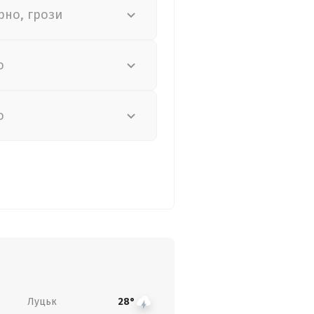
рно, грози
о
о
Луцьк
28°