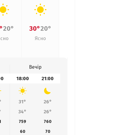
°
20°
30°
20°
Ясно
Ясно
Вечір
00
18:00
21:00
°
31°
26°
°
34°
26°
1
759
760
60
70