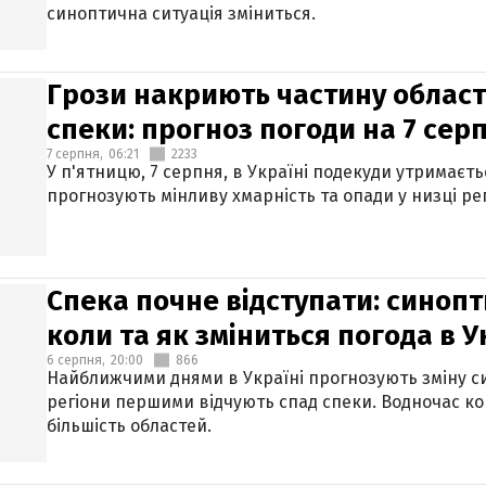
синоптична ситуація зміниться.
Грози накриють частину областе
спеки: прогноз погоди на 7 сер
7 серпня,
06:21
2233
У п'ятницю, 7 серпня, в Україні подекуди утримаєт
прогнозують мінливу хмарність та опади у низці рег
Спека почне відступати: синопт
коли та як зміниться погода в У
6 серпня,
20:00
866
Найближчими днями в Україні прогнозують зміну син
регіони першими відчують спад спеки. Водночас к
більшість областей.