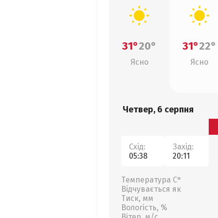
31°
20°
31°
22°
Ясно
Ясно
Четвер, 6 серпня
Схід:
Захід:
05:38
20:11
Температура С°
Відчувається як
Тиск, мм
Вологість, %
Вітер, м/с