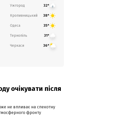
Ужгород
32°
Кропивницький
38°
Одеса
35°
Тернопіль
31°
Черкаси
36°
оду очікувати після
айже не впливає на спекотну
атмосферного фронту