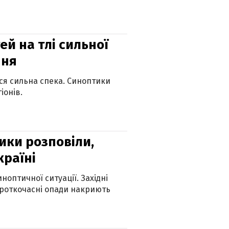
й на тлі сильної
пня
ься сильна спека. Синоптики
іонів.
ики розповіли,
країні
оптичної ситуації. Західні
ороткочасні опади накриють