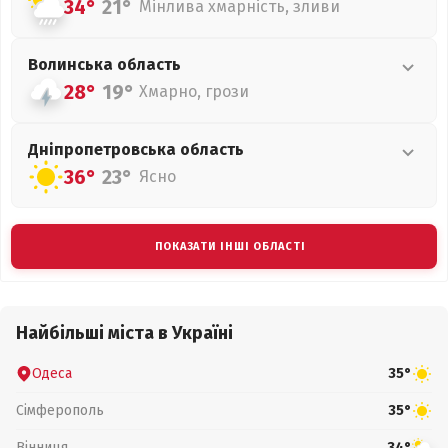
34°
21°
Мінлива хмарність, зливи
Волинська
область
28°
19°
Хмарно, грози
Дніпропетровська
область
36°
23°
Ясно
ПОКАЗАТИ ІНШІ ОБЛАСТІ
Найбільші міста в Україні
Одеса
35°
Сімферополь
35°
Вінниця
34°