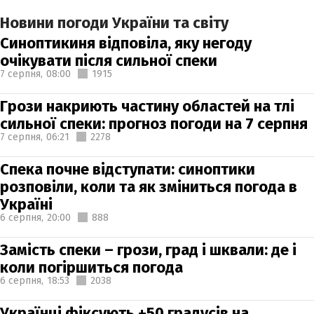
Новини погоди України та світу
Синоптикиня відповіла, яку негоду
очікувати після сильної спеки
7 серпня,
08:00
1915
Грози накриють частину областей на тлі
сильної спеки: прогноз погоди на 7 серпня
7 серпня,
06:21
2278
Спека почне відступати: синоптики
розповіли, коли та як зміниться погода в
Україні
6 серпня,
20:00
888
Замість спеки – грози, град і шквали: де і
коли погіршиться погода
6 серпня,
18:53
2038
Українці фіксують +50 градусів на