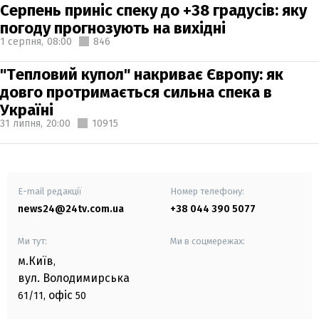
Серпень приніс спеку до +38 градусів: яку
погоду прогнозують на вихідні
1 серпня,
08:00
846
"Тепловий купол" накриває Європу: як
довго протримається сильна спека в
Україні
31 липня,
20:00
10915
E-mail редакції
Номер телефону:
news24@24tv.com.ua
+38 044 390 5077
Ми тут:
Ми в соцмережах:
м.Київ
,
вул. Володимирська
офіс
61/11,
50