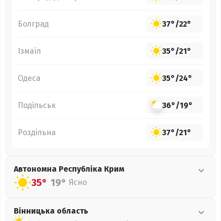
Болград
37°
/
22°
Ізмаїл
35°
/
21°
Одеса
35°
/
24°
Подільськ
36°
/
19°
Роздільна
37°
/
21°
Автономна Республіка Крим
35°
19°
Ясно
Вінницька
область