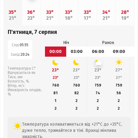
35°
36°
33°
33°
33°
34°
28°
21°
23°
21°
18°
17°
21°
19°
П'ятниця, 7 серпня
Ніч
Ранок
Схід:
05:55
00:00
03:00
06:00
09:00
1
Захід:
20:24
Температура С°
23°
23°
23°
27°
Відчувається як
Тиск, мм
23°
23°
23°
27°
Вологість, %
760
760
759
759
Вітер, м/с
Ймовірність опадів,
81
82
74
56
%
1
2
2
2
2
2
2
2
Температура коливатиметься від +21°C до +35°C,
дуже тепло, тримайтеся в тіні. Вранці мінлива
хмарність.