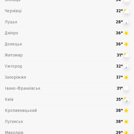
Чернівці
32°
Луцьк
28°
Дніпро
36°
Донецьк
36°
Житомир
31°
Ужгород
32°
Запоріжжя
37°
Івано-Франківськ
31°
Київ
35°
Кропивницький
38°
Луганськ
38°
Миколаїв
39°