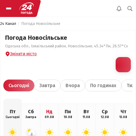
24 Канал
Погода Новосільське
Погода Новосільське
Одеська обл., Ізмаїльський район, Новосільське, 45.34°Пн, 28.57°Сх
Змінити місто
Сьогодні
Завтра
Вчора
По годинах
Тиж
Пт
Сб
Нд
Пн
Вт
Ср
Чт
Сьогодні
Завтра
09.08
10.08
11.08
12.08
13.08