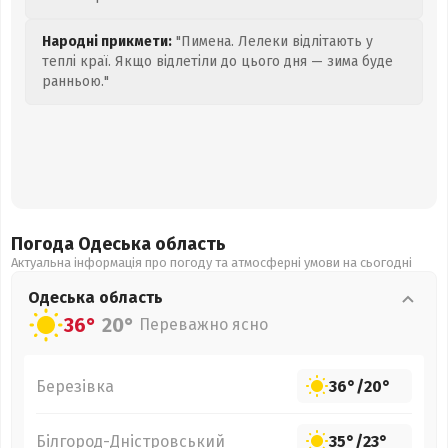
Народні прикмети:
"Пимена. Лелеки відлітають у
теплі краї. Якщо відлетіли до цього дня — зима буде
ранньою."
Погода Одеська
область
Актуальна інформація про погоду та атмосферні умови на сьогодні
Одеська
область
36°
20°
Переважно ясно
Березівка
36°
/
20°
Білгород-Дністровський
35°
/
23°