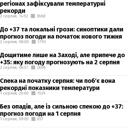
регіонах зафіксували температурні
рекорди
2 серпня,
14:52
3668
До +37 та локальні грози: синоптики дали
прогноз погоди на початок нового тижня
2 серпня,
08:00
1793
Дощитиме лише на Заході, але припече до
+35: яку погоду прогнозують на 2 серпня
2 серпня,
06:57
2696
Спека на початку серпня: чи поб'є вона
рекордні показники температури
1 серпня,
20:00
1539
Без опадів, але із сильною спекою до +37:
прогноз погоди на 1 серпня
1 серпня,
09:05
657