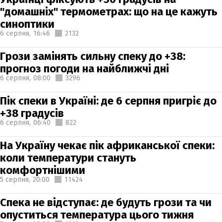
"домашніх" термометрах: що на це кажуть
синоптики
6 серпня,
16:46
2132
Грози замінять сильну спеку до +38:
прогноз погоди на найближчі дні
6 серпня,
08:00
3296
Пік спеки в Україні: де 6 серпня пригріє до
+38 градусів
6 серпня,
06:40
822
На Україну чекає пік африканської спеки:
коли температури стануть
комфортнішими
5 серпня,
20:00
11424
Спека не відступає: де будуть грози та чи
опуститься температура цього тижня