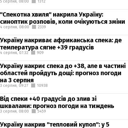
5 серпня,
08:00
1312
"Спекотна хвиля" накрила Україну:
синоптик розповів, коли очікуються зміни
4 серпня,
08:00
2339
Україну накриває африканська спека: де
температура сягне +39 градусів
4 серпня,
07:32
909
Україну накриє спека до +38, але в частині
областей пройдуть дощі: прогноз погоди
на 3 серпня
3 серпня,
09:27
10938
Від спеки +40 градусів до злив зі
шквалами: прогноз погоди на тиждень
3 серпня,
08:00
5459
Україну накрив "тепловий купол": у 5