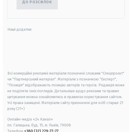
ДО РОЗСИЛОК
Наші додатки:
android
apple
smart tv
samsung smart tv
Всі комерційні рекламні матеріали позначені словами "Спецпроєкт"
чи "Партнерський матеріал". Матеріали з позначкою "Експерт",
"Позиція" відображають позицію авторів та героїв. Редакція може
не поділяти їхніх поглядів. Детальніше щодо реклами та правил
цитування можна ознайомитись в правилах користування сайтом.
Усі права захищені.
Матеріали сайту призначені для осіб старше
21
року (21+)
Онлайн-медіа «24 Канал»
пл. Галицька, буд. 15, м. Львів, 79008
Телефон
+380 (32) 229-77-77