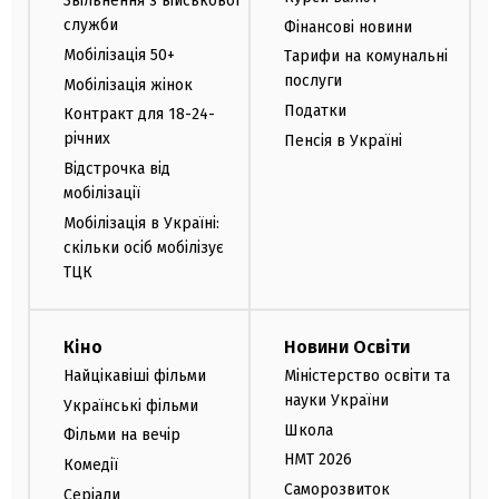
Звільнення з військової
служби
Фінансові новини
Мобілізація 50+
Тарифи на комунальні
послуги
Мобілізація жінок
Податки
Контракт для 18-24-
річних
Пенсія в Україні
Відстрочка від
мобілізації
Мобілізація в Україні:
скільки осіб мобілізує
ТЦК
Кіно
Новини Освіти
Найцікавіші фільми
Міністерство освіти та
науки України
Українські фільми
Школа
Фільми на вечір
НМТ 2026
Комедії
Саморозвиток
Серіали