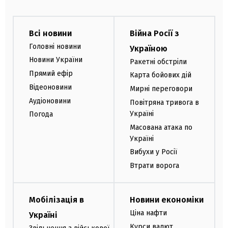
Всі новини
Війна Росії з
Головні новини
Україною
Новини України
Ракетні обстріли
Прямий ефір
Карта бойових дій
Відеоновини
Мирні переговори
Аудіоновини
Повітряна тривога в
Україні
Погода
Масована атака по
Україні
Вибухи у Росії
Втрати ворога
Мобілізація в
Новини економіки
Ціна нафти
Україні
Курси валют